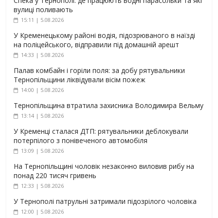
Спека у Тернополі: де працюють водні парасольки та які
вулиці поливають
15:11 | 5.08.2026
У Кременецькому районі водія, підозрюваного в наїзді
на поліцейського, відправили під домашній арешт
14:33 | 5.08.2026
Палав комбайн і горіли поля: за добу рятувальники
Тернопільщини ліквідували вісім пожеж
14:00 | 5.08.2026
Тернопільщина втратила захисника Володимира Вельму
13:14 | 5.08.2026
У Кременці сталася ДТП: рятувальники деблокували
потерпілого з понівеченого автомобіля
13:09 | 5.08.2026
На Тернопільщині чоловік незаконно виловив рибу на
понад 220 тисяч гривень
12:33 | 5.08.2026
У Тернополі патрульні затримали підозрілого чоловіка
12:00 | 5.08.2026