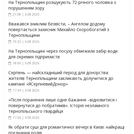
На Тернопільщині розшукують 72-річного чоловіка з
порушенням зору
21:08 | 6.08.2026
Вважався зниклим безвісти, – Ангелом додому
повертається захисник Михайло Скоробогатий з
Тернопільщини
19:32 | 6.08.2026
На Тернопільщині через посуху обмежили забір води
для окремих підприємств
18:00 | 6.08.2026
Серпень — найскладніший період для донорства:
жителів Тернопільщини закликають долучитися до
кампанії «ЯСерпневийДонор»
17:34 | 6.08.2026
«Після поранення лише одне бажання –відновитися і
повернутися до побратимів». Історія незламного
тернопільського гвардійця
17:26 | 6.08.2026
Як обрати суші для романтичної вечері в Києві: найкращі
поєднання ролів