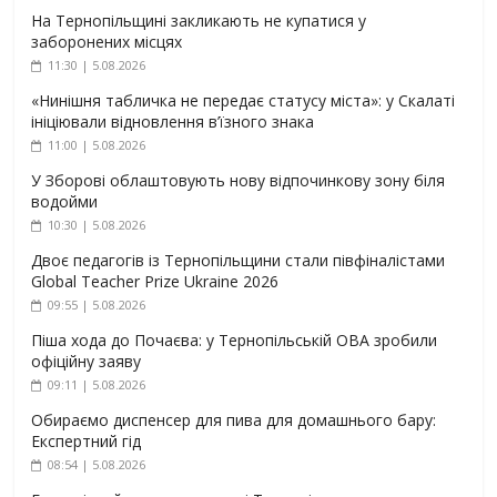
На Тернопільщині закликають не купатися у
заборонених місцях
11:30 | 5.08.2026
«Нинішня табличка не передає статусу міста»: у Скалаті
ініціювали відновлення в’їзного знака
11:00 | 5.08.2026
У Зборові облаштовують нову відпочинкову зону біля
водойми
10:30 | 5.08.2026
Двоє педагогів із Тернопільщини стали півфіналістами
Global Teacher Prize Ukraine 2026
09:55 | 5.08.2026
Піша хода до Почаєва: у Тернопільській ОВА зробили
офіційну заяву
09:11 | 5.08.2026
Обираємо диспенсер для пива для домашнього бару:
Експертний гід
08:54 | 5.08.2026