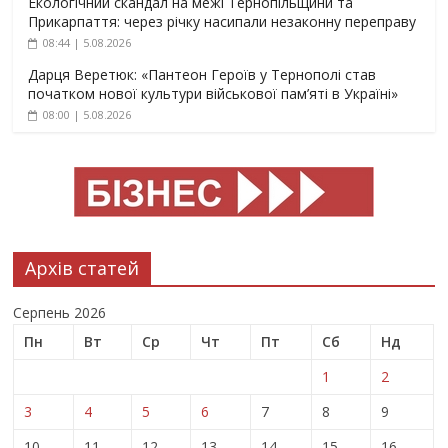
Екологічний скандал на межі Тернопільщини та
Прикарпаття: через річку насипали незаконну переправу
08:44 | 5.08.2026
Дарця Веретюк: «Пантеон Героїв у Тернополі став
початком нової культури військової пам’яті в Україні»
08:00 | 5.08.2026
Архів статей
Серпень 2026
Пн
Вт
Ср
Чт
Пт
Сб
Нд
1
2
3
4
5
6
7
8
9
10
11
12
13
14
15
16