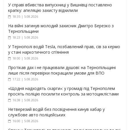
У справі вбивства випускниці у Вишнівці поставлено
крапку: апеляцію захисту відхилили
18:35 | 5.08.2026
На війні загинув молодий захисник Дмитро Березко з
Тернопільщини
18:23 | 5.08.2026
У Тернополі водій Tesla, позбавлений прав, сів за кермо
у стані наркотичного сп’яніння
18:00 | 5.08.2026
Протікав дах і не працювали душові: на Тернопільщині
лише після перевірки покращили умови для ВПО
17:22 | 5.08.2026
«Щодня надходять скарги»: у громаді під Тернополем
просять поліцію посилити контроль за мотоциклістами
16:38 | 5.08.2026
Нетверезий водій без посвідчення кинув хабар у
службове авто поліцейських
16:00 | 5.08.2026