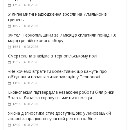
17:14 | 6.08.2026
У липні митні надходження зросли на 77мільйонів
гривень
16:27 | 6.08.2026
Жителі Тернопільщини за 7 місяців сплатили понад 1,6
млрд грн військового збору
15:31 | 6.08.2026
Смертельна знахідка в тернопільському полі
15:07 | 6.08.2026
«Не хочемо втратити колективи»: що кажуть про
об’єднання позашкільних закладів у Тернополі
13:00 | 6.08.2026
Екоінспекція підтвердила незаконні роботи біля річки
Золота Липа: за справу візьметься поліція
12:33 | 6.08.2026
Якісна діагностика стає доступнішою: у Лановецькій
лікарні запрацював сучасний рентген-кабінет
12:00 | 6.08.2026