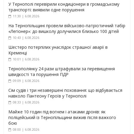
У Тернополі перевірили кондиціонери в громадському
транспорті: виявили одне порушення
11:30 | 6.08.2026
На Тернопільщині провели військово-патріотичний табір
«Легіонер»: до вишколу долучилися близько 100 дітей
10:43 | 6.08.2026
Шестеро потерпілих унаслідок страшної аварії в
Кременці
10:01 | 6.08.2026
Тернополянку 24 рази штрафували за перевищення
швидкості та порушення ПДР
09:09 | 6.08.2026
Сім судів і три незавершені поховання: що відбувається
навколо Пантеону Героїв у Тернополі
08:33 | 6.08.2026
Майже 10 годин під вогнем і атаками дронів: як
поліцейський із Тернопільщини вижив після важкого
бою
08:00 | 6.08.2026