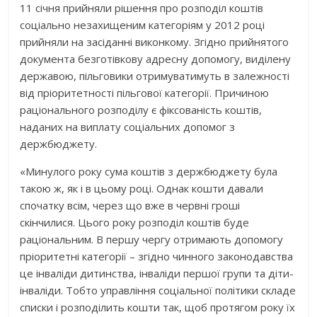
11 січня прийняли рішення про розподіл коштів
соціально незахищеним категоріям у 2012 році
прийняли на засіданні виконкому. Згідно прийнятого
документа безготівкову адресну допомогу, виділену
державою, пільговики отримуватимуть в залежності
від пріоритетності пільгової категорії. Причиною
раціонального розподілу є фіксованість коштів,
наданих на виплату соціальних допомог з
держбюджету.
«Минулого року сума коштів з держбюджету була
такою ж, як і в цьому році. Однак кошти давали
спочатку всім, через що вже в червні гроші
скінчилися. Цього року розподіл коштів буде
раціональним. В першу чергу отримають допомогу
пріоритетні категорії – згідно чинного законодавства
це інваліди дитинства, інваліди першої групи та діти-
інваліди. Тобто управління соціальної політики складе
списки і розподілить кошти так, щоб протягом року їх