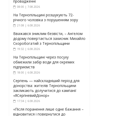
провадженні
08:00 | 7.08.2026
На Тернопільщині розшукують 72-
річного чоловіка з порушенням зору
21:08 | 6.08.2026
Вважався зниклим безвісти, – Ангелом
додому повертається захисник Михайло
Скоробогатий з Тернопільщини
19:32 | 6.08.2026
На Тернопільщині через посуху
обмежили забір води для окремих
підприємств
18:00 | 6.08.2026
Серпень — найскладніший період для
донорства: жителів Тернопільщини
закликають долучитися до кампанії
«ЯСерпневийДонор»
17:34 | 6.08.2026
«Після поранення лише одне бажання –
відновитися і повернутися до