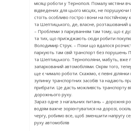
місяці роботи у Тернополі. Помалу містяни вч
відведених для цього місцях, не порушуючи 
стоїть особливо гостро і вони на постійному
та Шептицького, де, власне, розташований 
– Проблеми з паркуванням там тому, що є ду
та тих, що приїжджають сюди робити покупки,
Володимир Струк. – Поки що вдалося розчисти
паркують там свій транспорт без порушень 
та Шептицького. Тернополяни, мабуть, вже по
запаркований автомобілями. Окрім того, тепе
ще є чимало роботи. Скажімо, є певні ділянк
зупинку транспортних засобів та надають пра
прибрати. Це дасть можливість транспорту в
дорожнього руху.
Зараз одне з нагальних питань – дорожня роз
водіям важче зорієнтуватися на дорозі, оскіль
чергу, робимо все, щоб зменшити напругу се
руху автомобілів