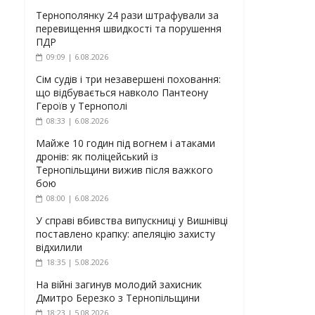
Тернополянку 24 рази штрафували за
перевищення швидкості та порушення
ПДР
09:09 | 6.08.2026
Сім судів і три незавершені поховання:
що відбувається навколо Пантеону
Героїв у Тернополі
08:33 | 6.08.2026
Майже 10 годин під вогнем і атаками
дронів: як поліцейський із
Тернопільщини вижив після важкого
бою
08:00 | 6.08.2026
У справі вбивства випускниці у Вишнівці
поставлено крапку: апеляцію захисту
відхилили
18:35 | 5.08.2026
На війні загинув молодий захисник
Дмитро Березко з Тернопільщини
18:23 | 5.08.2026