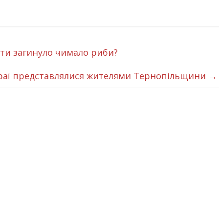
ати загинуло чимало риби?
аї представлялися жителями Тернопільщини
→