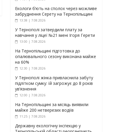
Екологи б’ють на сполох через можливе
забруднення Серету на Тернопільщині
13:38 | 7.08.2026
У Тернополі затвердили плату за
навчання у ліцеї №21 імені Ігоря Герети
13:00 | 7.08.2026
На Тернопільщині підготовка до
опалювального сезону виконана майже
на 60%
12:30 | 7.08.2026
У Тернополі жінка привласнила забуту
підлітком сумку: їй загрожує до 8 років
ув’язнення
12:00 | 7.08.2026
На Тернопільщині за місяць виявили
майже 200 нетверезих водіїв
11:25 | 7.08.2026
Державну екологічну інспекцію у
Тернопільській області реорганізують