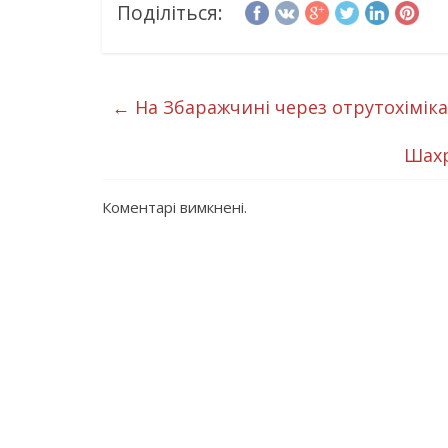
Поділіться:
←
На Збаражчині через отрутохімік
Шахр
Коментарі вимкнені.