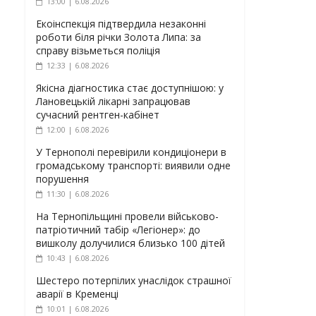
13:00 | 6.08.2026
Екоінспекція підтвердила незаконні
роботи біля річки Золота Липа: за
справу візьметься поліція
12:33 | 6.08.2026
Якісна діагностика стає доступнішою: у
Лановецькій лікарні запрацював
сучасний рентген-кабінет
12:00 | 6.08.2026
У Тернополі перевірили кондиціонери в
громадському транспорті: виявили одне
порушення
11:30 | 6.08.2026
На Тернопільщині провели військово-
патріотичний табір «Легіонер»: до
вишколу долучилися близько 100 дітей
10:43 | 6.08.2026
Шестеро потерпілих унаслідок страшної
аварії в Кременці
10:01 | 6.08.2026