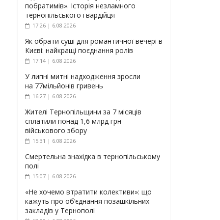
побратимів». Історія незламного
тернопільського гвардійця
17:26 | 6.08.2026
Як обрати суші для романтичної вечері в
Києві: найкращі поєднання ролів
17:14 | 6.08.2026
У липні митні надходження зросли
на 77мільйонів гривень
16:27 | 6.08.2026
Жителі Тернопільщини за 7 місяців
сплатили понад 1,6 млрд грн
військового збору
15:31 | 6.08.2026
Смертельна знахідка в тернопільському
полі
15:07 | 6.08.2026
«Не хочемо втратити колективи»: що
кажуть про об’єднання позашкільних
закладів у Тернополі