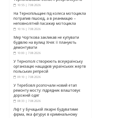
10:55 | 7.08.2026
На Тернопільщині під колеса мотоцикла
потрапив пішохід, а в реанімацію –
неповнолітній пасажир мотоцикла
10:16 | 7.08.2026
Мер Чорткова закликав не купувати
будівлю на вулиці Хічія: її планують
демонтувати
10:00 | 7.08.2026
У Тернополі створюють всеукраїнську
організацію нащадків українських жертв
польських репресій
09:10 | 7.08.2026
У Теребовлі розпочали новий етап
ремонту мосту: підрядник влаштовує
дорожній одяг
08:33 | 7.08.2026
Ліфт у Бучацькій лікарні будуватиме
фірма, яка фігурує в кримінальному