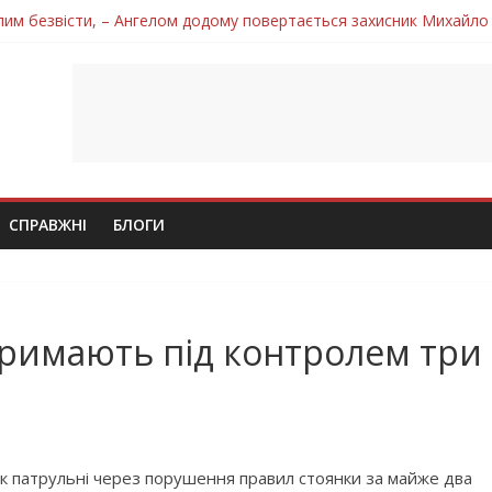
лим безвісти, – Ангелом додому повертається захисник Михайло
ув молодий захисник Дмитро Березко з Тернопільщини
 втратила захисника Володимира Вельму
нопільщини Петро Федів повертається до рідного дому «на щиті»
 втратила захисника Володимира Дичку
СПРАВЖНІ
БЛОГИ
тримають під контролем три
к патрульні через порушення правил стоянки за майже два