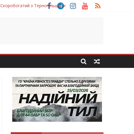
 Скоробогатий з Тернопільщини