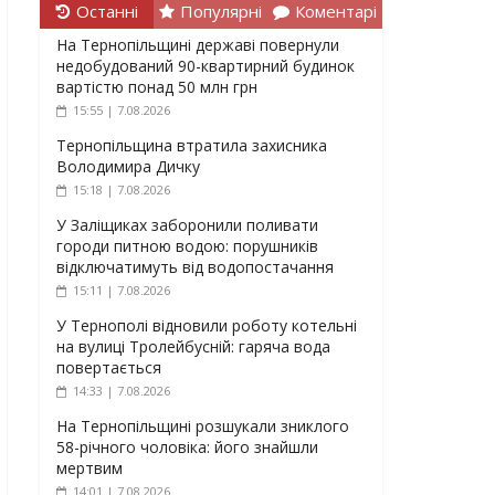
Останні
Популярні
Коментарі
На Тернопільщині державі повернули
недобудований 90-квартирний будинок
вартістю понад 50 млн грн
15:55 | 7.08.2026
Тернопільщина втратила захисника
Володимира Дичку
15:18 | 7.08.2026
У Заліщиках заборонили поливати
городи питною водою: порушників
відключатимуть від водопостачання
15:11 | 7.08.2026
У Тернополі відновили роботу котельні
на вулиці Тролейбусній: гаряча вода
повертається
14:33 | 7.08.2026
На Тернопільщині розшукали зниклого
58-річного чоловіка: його знайшли
мертвим
14:01 | 7.08.2026