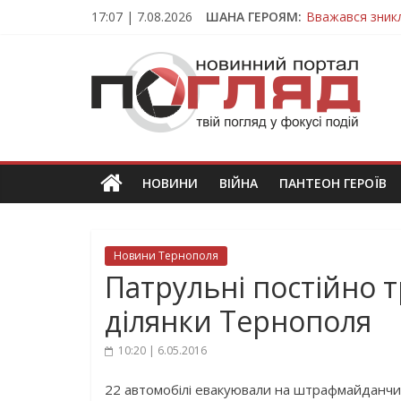
Skip
17:07 | 7.08.2026
ШАНА ГЕРОЯМ:
Вважався зник
to
На війні загин
content
ПОГЛЯД
Тернопільщина
Захисник з Тер
Тернопільщина
Новини
Тернополя.
Тернопільські
новини
НОВИНИ
ВІЙНА
ПАНТЕОН ГЕРОЇВ
та
події
Новини Тернополя
Патрульні постійно 
ділянки Тернополя
10:20 | 6.05.2016
22 автомобілі евакуювали на штрафмайданчи