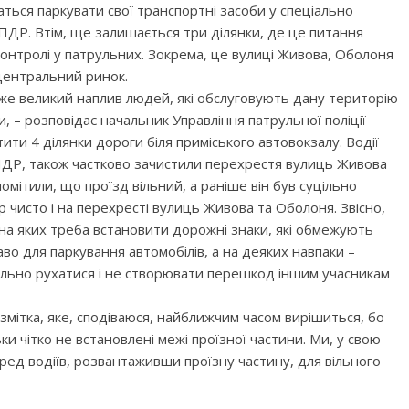
аться паркувати свої транспортні засоби у спеціально
ПДР. Втім, ще залишається три ділянки, де це питання
 контролі у патрульних. Зокрема, це вулиці Живова, Оболоня
центральний ринок.
же великий наплив людей, які обслуговують дану територію
 – розповідає начальник Управління патрульної поліції
ти 4 ділянки дороги біля приміського автовокзалу. Водії
ПДР, також частково зачистили перехрестя вулиць Живова
мітили, що проїзд вільний, а раніше він був суцільно
р чисто і на перехресті вулиць Живова та Оболоня. Звісно,
и на яких треба встановити дорожні знаки, які обмежують
во для паркування автомобілів, а на деяких навпаки –
ільно рухатися і не створювати перешкод іншим учасникам
мітка, яке, сподіваюся, найближчим часом вирішиться, бо
ки чітко не встановлені межі проїзної частини. Ми, у свою
ред водіїв, розвантаживши проїзну частину, для вільного