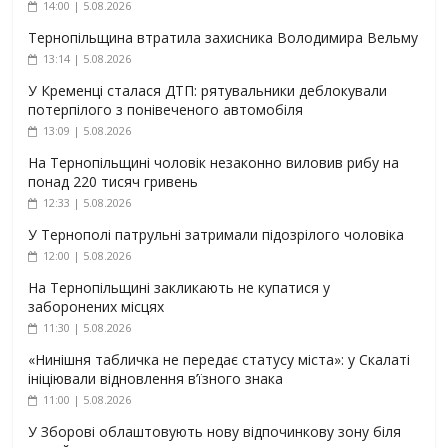
14:00 | 5.08.2026
Тернопільщина втратила захисника Володимира Вельму
13:14 | 5.08.2026
У Кременці сталася ДТП: рятувальники деблокували
потерпілого з понівеченого автомобіля
13:09 | 5.08.2026
На Тернопільщині чоловік незаконно виловив рибу на
понад 220 тисяч гривень
12:33 | 5.08.2026
У Тернополі патрульні затримали підозрілого чоловіка
12:00 | 5.08.2026
На Тернопільщині закликають не купатися у
заборонених місцях
11:30 | 5.08.2026
«Нинішня табличка не передає статусу міста»: у Скалаті
ініціювали відновлення в’їзного знака
11:00 | 5.08.2026
У Зборові облаштовують нову відпочинкову зону біля