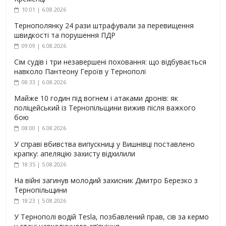
10:01 | 6.08.2026
Тернополянку 24 рази штрафували за перевищення
швидкості та порушення ПДР
09:09 | 6.08.2026
Сім судів і три незавершені поховання: що відбувається
навколо Пантеону Героїв у Тернополі
08:33 | 6.08.2026
Майже 10 годин під вогнем і атаками дронів: як
поліцейський із Тернопільщини вижив після важкого
бою
08:00 | 6.08.2026
У справі вбивства випускниці у Вишнівці поставлено
крапку: апеляцію захисту відхилили
18:35 | 5.08.2026
На війні загинув молодий захисник Дмитро Березко з
Тернопільщини
18:23 | 5.08.2026
У Тернополі водій Tesla, позбавлений прав, сів за кермо