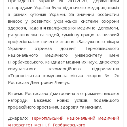
Президента України №241/2020, державними
нагородами України було відзначено медпрацівників
з різних куточків України. За значний особистий
внесок у розвиток української системи охорони
здоров’я, надання кваліфікованої медичної допомоги,
рятування життя людей, сумлінну працю та високий
професіоналізм почесне звання «Заслуженого лікаря
України» отримав доцент Т
ернопільського
національного медичного університету імені
І.Горбачевського, кандидат медичних наук, директор
комунального некомерційного підприємства
«Тернопільська комунальна міська лікарня № 2»
Ростислав Дмитрович Левчук.
Вітаємо Ростислава Дмитровича з отримання високої
нагороди. Бажаємо нових успіхів, подальшого
професійного зростання, здоров’я та наснаги.
Джерело:
Тернопільський національний медичний
університет імені І. Я. Горбачевського