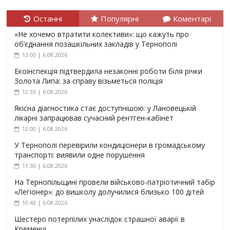
Останні
Популярні
Коментарі
«Не хочемо втратити колективи»: що кажуть про
об’єднання позашкільних закладів у Тернополі
13:00 | 6.08.2026
Екоінспекція підтвердила незаконні роботи біля річки
Золота Липа: за справу візьметься поліція
12:33 | 6.08.2026
Якісна діагностика стає доступнішою: у Лановецькій
лікарні запрацював сучасний рентген-кабінет
12:00 | 6.08.2026
У Тернополі перевірили кондиціонери в громадському
транспорті: виявили одне порушення
11:30 | 6.08.2026
На Тернопільщині провели військово-патріотичний табір
«Легіонер»: до вишколу долучилися близько 100 дітей
10:43 | 6.08.2026
Шестеро потерпілих унаслідок страшної аварії в
Кременці