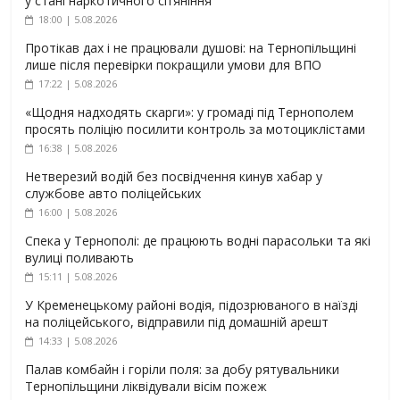
у стані наркотичного сп’яніння
18:00 | 5.08.2026
Протікав дах і не працювали душові: на Тернопільщині
лише після перевірки покращили умови для ВПО
17:22 | 5.08.2026
«Щодня надходять скарги»: у громаді під Тернополем
просять поліцію посилити контроль за мотоциклістами
16:38 | 5.08.2026
Нетверезий водій без посвідчення кинув хабар у
службове авто поліцейських
16:00 | 5.08.2026
Спека у Тернополі: де працюють водні парасольки та які
вулиці поливають
15:11 | 5.08.2026
У Кременецькому районі водія, підозрюваного в наїзді
на поліцейського, відправили під домашній арешт
14:33 | 5.08.2026
Палав комбайн і горіли поля: за добу рятувальники
Тернопільщини ліквідували вісім пожеж