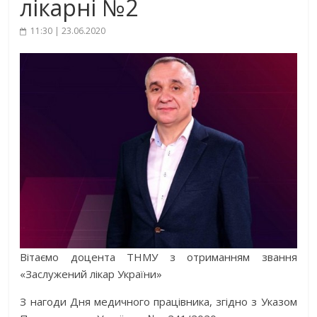
лікарні №2
11:30 | 23.06.2020
Вітаємо доцента ТНМУ з отриманням звання
«Заслужений лікар України»
З нагоди Дня медичного працівника, згідно з Указом