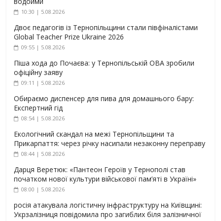
водойми
10:30 | 5.08.2026
Двоє педагогів із Тернопільщини стали півфіналістами
Global Teacher Prize Ukraine 2026
09:55 | 5.08.2026
Піша хода до Почаєва: у Тернопільській ОВА зробили
офіційну заяву
09:11 | 5.08.2026
Обираємо диспенсер для пива для домашнього бару:
Експертний гід
08:54 | 5.08.2026
Екологічний скандал на межі Тернопільщини та
Прикарпаття: через річку насипали незаконну переправу
08:44 | 5.08.2026
Дарця Веретюк: «Пантеон Героїв у Тернополі став
початком нової культури військової пам’яті в Україні»
08:00 | 5.08.2026
росія атакувала логістичну інфраструктуру на Київщині:
Укрзалізниця повідомила про загиблих біля залізничної