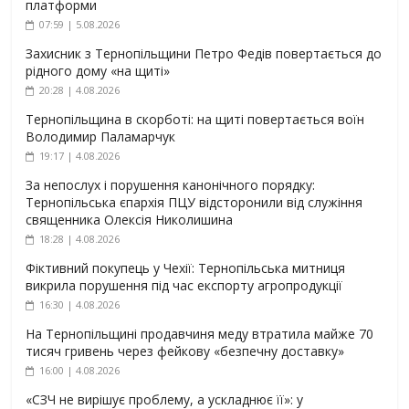
платформи
07:59 | 5.08.2026
Захисник з Тернопільщини Петро Федів повертається до
рідного дому «на щиті»
20:28 | 4.08.2026
Тернопільщина в скорботі: на щиті повертається воїн
Володимир Паламарчук
19:17 | 4.08.2026
За непослух і порушення канонічного порядку:
Тернопільська єпархія ПЦУ відсторонили від служіння
священника Олексія Николишина
18:28 | 4.08.2026
Фіктивний покупець у Чехії: Тернопільська митниця
викрила порушення під час експорту агропродукції
16:30 | 4.08.2026
На Тернопільщині продавчиня меду втратила майже 70
тисяч гривень через фейкову «безпечну доставку»
16:00 | 4.08.2026
«СЗЧ не вирішує проблему, а ускладнює її»: у