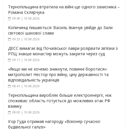
Тернопільщина втратила на війні ще одного захисника –
Романа Склярчука
09:49 | 10.08.2026
Копичинці пишаються: Василь Іванчук увійде до Зали
світової шахової слави
09:33 | 10.08.2026
ДЕСС вимагає від Почаївської лаври розірвати зв’язки з
РПЦ: інакше монастир можуть закрити через суд
09:11 | 10.08.2026
«Якщо ми не хочемо зникнути, повинні боротися»:
митрополит Нестор про війну, ціну державності та
відповідальність українців
08:41 | 10.08.2026
Тернопільщина виробляє більше електроенергії, ніж
споживає: область готується до можливих атак РФ
взимку
08:00 | 10.08.2026
Ігор Гуда отримав нагороду «Візіонер сучасної
будівельної галузі»