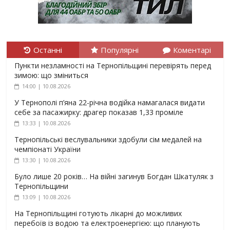
Останні
Популярні
Коментарі
Пункти незламності на Тернопільщині перевірять перед
зимою: що зміниться
14:00 | 10.08.2026
У Тернополі п’яна 22-річна водійка намагалася видати
себе за пасажирку: драгер показав 1,33 проміле
13:33 | 10.08.2026
Тернопільські веслувальники здобули сім медалей на
чемпіонаті України
13:30 | 10.08.2026
Було лише 20 років… На війні загинув Богдан Шкатуляк з
Тернопільщини
13:09 | 10.08.2026
На Тернопільщині готують лікарні до можливих
перебоїв із водою та електроенергією: що планують