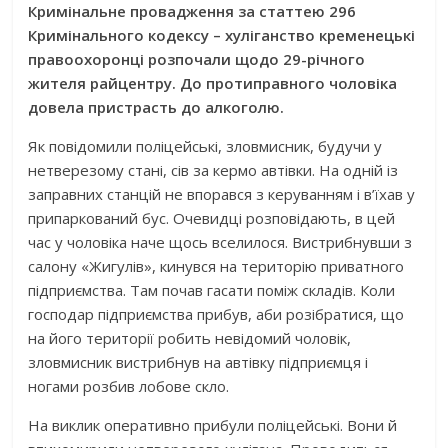
Кримінальне провадження за статтею 296
Кримінального кодексу – хуліганство кременецькі
правоохоронці розпочали щодо 29-річного
жителя райцентру. До протиправного чоловіка
довела пристрасть до алкоголю.
Як повідомили поліцейські, зловмисник, будучи у
нетверезому стані, сів за кермо автівки. На одній із
заправних станцій не впорався з керуванням і в’їхав у
припаркований бус. Очевидці розповідають, в цей
час у чоловіка наче щось вселилося. Вистрибнувши з
салону «Жигулів», кинувся на територію приватного
підприємства. Там почав гасати поміж складів. Коли
господар підприємства прибув, аби розібратися, що
на його території робить невідомий чоловік,
зловмисник вистрибнув на автівку підприємця і
ногами розбив лобове скло.
На виклик оперативно прибули поліцейські. Вони й