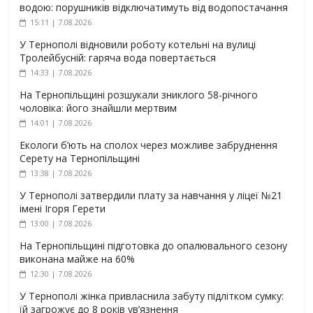
водою: порушників відключатимуть від водопостачання
15:11 | 7.08.2026
У Тернополі відновили роботу котельні на вулиці
Тролейбусній: гаряча вода повертається
14:33 | 7.08.2026
На Тернопільщині розшукали зниклого 58-річного
чоловіка: його знайшли мертвим
14:01 | 7.08.2026
Екологи б’ють на сполох через можливе забруднення
Серету на Тернопільщині
13:38 | 7.08.2026
У Тернополі затвердили плату за навчання у ліцеї №21
імені Ігоря Герети
13:00 | 7.08.2026
На Тернопільщині підготовка до опалювального сезону
виконана майже на 60%
12:30 | 7.08.2026
У Тернополі жінка привласнила забуту підлітком сумку:
їй загрожує до 8 років ув’язнення