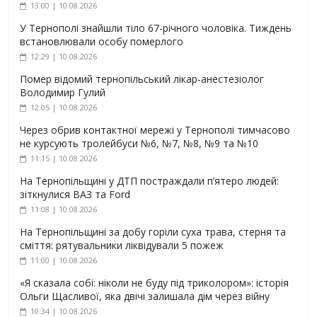
13:00 | 10.08.2026
У Тернополі знайшли тіло 67-річного чоловіка. Тиждень
встановлювали особу померлого
12:29 | 10.08.2026
Помер відомий тернопільський лікар-анестезіолог
Володимир Гулий
12:05 | 10.08.2026
Через обрив контактної мережі у Тернополі тимчасово
не курсують тролейбуси №6, №7, №8, №9 та №10
11:15 | 10.08.2026
На Тернопільщині у ДТП постраждали п’ятеро людей:
зіткнулися ВАЗ та Ford
11:08 | 10.08.2026
На Тернопільщині за добу горіли суха трава, стерня та
сміття: рятувальники ліквідували 5 пожеж
11:00 | 10.08.2026
«Я сказала собі: ніколи не буду під триколором»: історія
Ольги Щасливої, яка двічі залишала дім через війну
10:34 | 10.08.2026