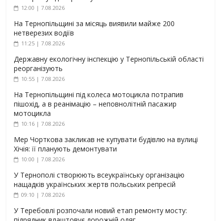
12:00 | 7.08.2026
На Тернопільщині за місяць виявили майже 200
нетверезих водіїв
11:25 | 7.08.2026
Державну екологічну інспекцію у Тернопільській області
реорганізують
10:55 | 7.08.2026
На Тернопільщині під колеса мотоцикла потрапив
пішохід, а в реанімацію – неповнолітній пасажир
мотоцикла
10:16 | 7.08.2026
Мер Чорткова закликав не купувати будівлю на вулиці
Хічія: її планують демонтувати
10:00 | 7.08.2026
У Тернополі створюють всеукраїнську організацію
нащадків українських жертв польських репресій
09:10 | 7.08.2026
У Теребовлі розпочали новий етап ремонту мосту:
підрядник влаштовує дорожній одяг