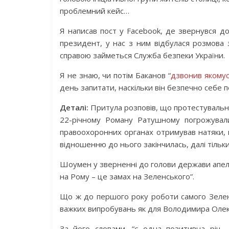
проблемний кейс…
Я написав пост у Facebook, де звернувся 
президент, у нас з ним відбулася розмова з
справою займеться Служба безпеки України.
Я не знаю, чи потім Баканов “
дзвонив якомус
день запитати, наскільки він безпечно себе п
Деталі:
Притула розповів, що протестувальн
22-річному Роману Ратушному погрожували
правоохоронних органах отримував натяки, 
відношенню до нього закінчилась, далі тільки
Шоумен у зверненні до голови держави апел
на Рому – це замах на Зеленського”.
Що ж до першого року роботи самого Зеленс
важких випробувань як для Володимира Олексан
За його словами, “є одна позитивна річ 