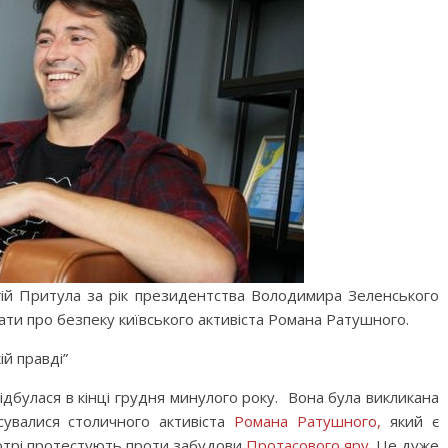
ргій Притула за рік президентства Володимира Зеленського
бати про безпеку київського активіста Романа Ратушного.
ій правді”
дбулася в кінці грудня минулого року. Вона була викликана
сувалися столичного активіста
Романа Ратушного,
який є
 котрі протестують проти забудови
Протасового яру
. Це дуже