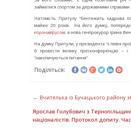
займатися спортом за державними справами.
Натомість Притулу “бентежить кадрова по
майже 20 років. На його думку, попередні
коронавірусом
, а нова генпрокурор Ірина Вен
На думку Притули, у президента “є певні пр
б провести велику пресконференцію – і
“накопичуються питання”.
Поділіться:
←
Вчителька із Бучацького району з
Ярослав Голубович з Тернопільщини
націоналістів. Протокол допиту. Ча