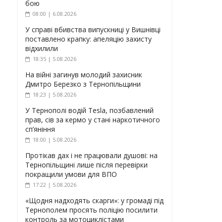
бою
08:00 | 6.08.2026
У справі вбивства випускниці у Вишнівці
поставлено крапку: апеляцію захисту
відхилили
18:35 | 5.08.2026
На війні загинув молодий захисник
Дмитро Березко з Тернопільщини
18:23 | 5.08.2026
У Тернополі водій Tesla, позбавлений
прав, сів за кермо у стані наркотичного
сп’яніння
18:00 | 5.08.2026
Протікав дах і не працювали душові: на
Тернопільщині лише після перевірки
покращили умови для ВПО
17:22 | 5.08.2026
«Щодня надходять скарги»: у громаді під
Тернополем просять поліцію посилити
контроль за мотоциклістами