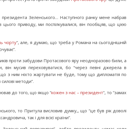
до президента Зеленського… Наступного ранку мене набрав
 цього приводу, ми поспілкувалися, він пообіцяв, що цією
ь чорту
“, але, я думаю, що треба у Романа на сьогоднішній
очуває”.
иків проти забудови Протасового яру неодноразово били, а
, він мусив переховуватися, бо “через певні джерела в
що з ним ніхто жартувати не буде, тому що дипломатія по
 силові методи”.
ював до того, що якщо “
кожен з нас – президент
“, то “замах
ького, то Притула висловив думку,, що “це був рік доволі
дровича, так і для всієї країни”.
– Зеленський поправився”, тобто президенту немає коли