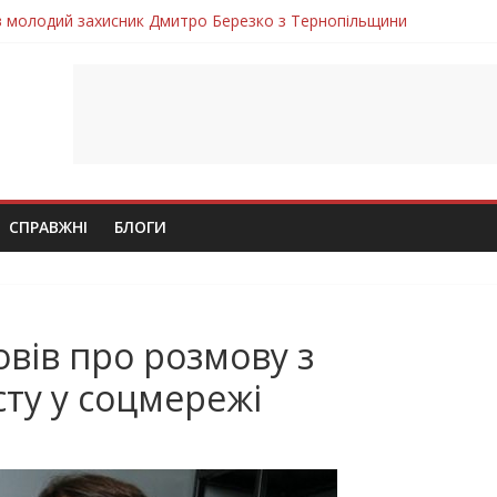
ув молодий захисник Дмитро Березко з Тернопільщини
 втратила захисника Володимира Вельму
нопільщини Петро Федів повертається до рідного дому «на щиті»
в скорботі: на щиті повертається воїн Володимир Паламарчук
лим безвісти, – Ангелом додому повертається захисник Михайло
СПРАВЖНІ
БЛОГИ
овів про розмову з
сту у соцмережі