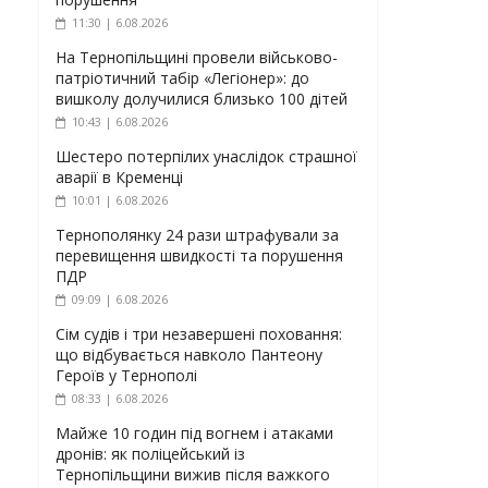
11:30 | 6.08.2026
На Тернопільщині провели військово-
патріотичний табір «Легіонер»: до
вишколу долучилися близько 100 дітей
10:43 | 6.08.2026
Шестеро потерпілих унаслідок страшної
аварії в Кременці
10:01 | 6.08.2026
Тернополянку 24 рази штрафували за
перевищення швидкості та порушення
ПДР
09:09 | 6.08.2026
Сім судів і три незавершені поховання:
що відбувається навколо Пантеону
Героїв у Тернополі
08:33 | 6.08.2026
Майже 10 годин під вогнем і атаками
дронів: як поліцейський із
Тернопільщини вижив після важкого