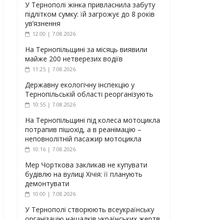
У Тернополі жінка привласнила забуту
підлітком сумку: їй загрожує до 8 років
ув’язнення
12:00 | 7.08.2026
На Тернопільщині за місяць виявили
майже 200 нетверезих водіїв
11:25 | 7.08.2026
Державну екологічну інспекцію у
Тернопільській області реорганізують
10:55 | 7.08.2026
На Тернопільщині під колеса мотоцикла
потрапив пішохід, а в реанімацію –
неповнолітній пасажир мотоцикла
10:16 | 7.08.2026
Мер Чорткова закликав не купувати
будівлю на вулиці Хічія: її планують
демонтувати
10:00 | 7.08.2026
У Тернополі створюють всеукраїнську
організацію нащадків українських жертв