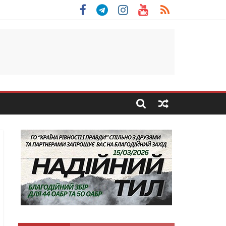
 Скоробогатий з Тернопільщини