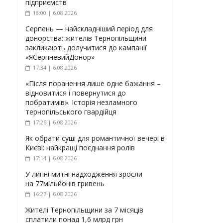
підприємств
18:00 | 6.08.2026
Серпень — найскладніший період для
донорства: жителів Тернопільщини
закликають долучитися до кампанії
«ЯСерпневийДонор»
17:34 | 6.08.2026
«Після поранення лише одне бажання –
відновитися і повернутися до
побратимів». Історія незламного
тернопільського гвардійця
17:26 | 6.08.2026
Як обрати суші для романтичної вечері в
Києві: найкращі поєднання ролів
17:14 | 6.08.2026
У липні митні надходження зросли
на 77мільйонів гривень
16:27 | 6.08.2026
Жителі Тернопільщини за 7 місяців
сплатили понад 1,6 млрд грн