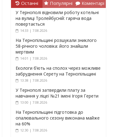
Останні
Популярні
Коментарі
У Тернополі відновили роботу котельні
на вулиці Тролейбусній: гаряча вода
повертається
14:33 | 7.08.2026
На Тернопільщині розшукали зниклого
58-річного чоловіка: його знайшли
мертвим
14:01 | 7.08.2026
Екологи б’ють на сполох через можливе
забруднення Серету на Тернопільщині
13:38 | 7.08.2026
У Тернополі затвердили плату за
навчання у ліцеї №21 імені Ігоря Герети
13:00 | 7.08.2026
На Тернопільщині підготовка до
опалювального сезону виконана майже
на 60%
12:30 | 7.08.2026