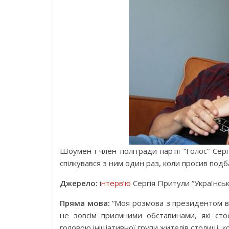
Шоумен і член політради партії “Голос” Се
спілкувався з ним один раз, коли просив под
Джерело:
і
нтерв’ю
Сергія Притули “Українськ
Пряма мова:
“Моя розмова з президентом ві
не зовсім приємними обставинами, які сто
головою ініціативної групи жителів столиці,