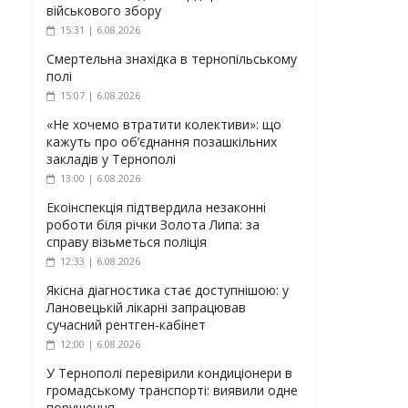
військового збору
15:31 | 6.08.2026
Смертельна знахідка в тернопільському
полі
15:07 | 6.08.2026
«Не хочемо втратити колективи»: що
кажуть про об’єднання позашкільних
закладів у Тернополі
13:00 | 6.08.2026
Екоінспекція підтвердила незаконні
роботи біля річки Золота Липа: за
справу візьметься поліція
12:33 | 6.08.2026
Якісна діагностика стає доступнішою: у
Лановецькій лікарні запрацював
сучасний рентген-кабінет
12:00 | 6.08.2026
У Тернополі перевірили кондиціонери в
громадському транспорті: виявили одне
порушення