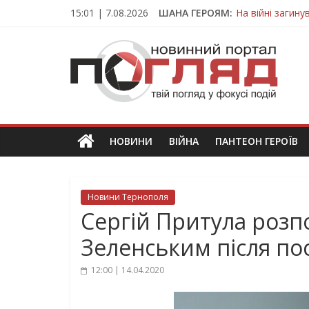
Skip
15:01 | 7.08.2026
ШАНА ГЕРОЯМ:
На війні загин
to
Тернопільщина
content
ПОГЛЯД
Захисник з Тер
Тернопільщина 
Вважався зник
Новини
Тернополя.
Тернопільські
новини
НОВИНИ
ВІЙНА
ПАНТЕОН ГЕРОЇВ
та
події
Новини Тернополя
Сергій Притула розп
Зеленським після по
12:00 | 14.04.2020