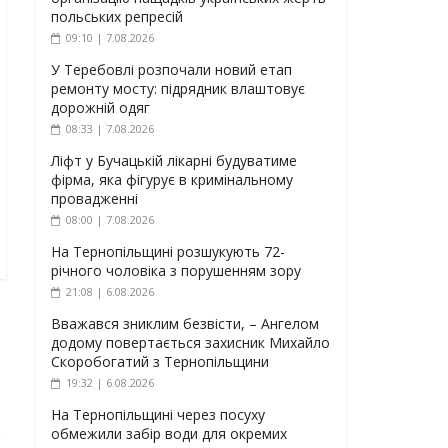
польських репресій
09:10 | 7.08.2026
У Теребовлі розпочали новий етап
ремонту мосту: підрядник влаштовує
дорожній одяг
08:33 | 7.08.2026
Ліфт у Бучацькій лікарні будуватиме
фірма, яка фігурує в кримінальному
провадженні
08:00 | 7.08.2026
На Тернопільщині розшукують 72-
річного чоловіка з порушенням зору
21:08 | 6.08.2026
Вважався зниклим безвісти, – Ангелом
додому повертається захисник Михайло
Скоробогатий з Тернопільщини
19:32 | 6.08.2026
На Тернопільщині через посуху
обмежили забір води для окремих