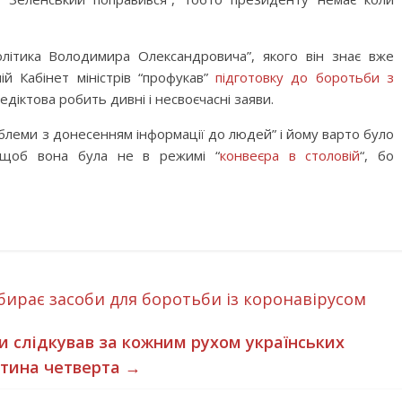
літика Володимира Олександровича”, якого він знає вже
й Кабінет міністрів “профукав”
підготовку до боротьби з
едіктова робить дивні і несвоєчасні заяви.
облеми з донесенням інформації до людей” і йому варто було
 щоб вона була не в режимі “
конвеєра в столовій
“, бо
бирає засоби для боротьби із коронавірусом
 слідкував за кожним рухом українських
стина четверта
→