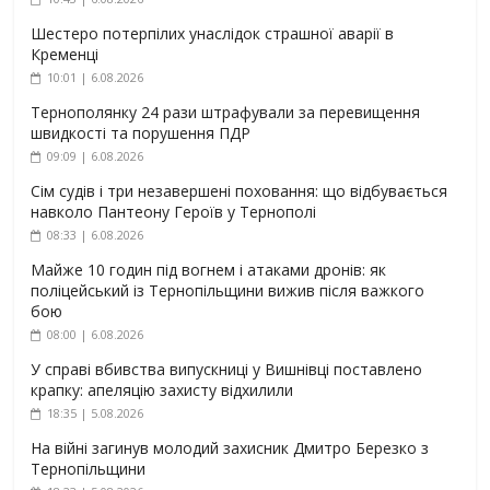
Шестеро потерпілих унаслідок страшної аварії в
Кременці
10:01 | 6.08.2026
Тернополянку 24 рази штрафували за перевищення
швидкості та порушення ПДР
09:09 | 6.08.2026
Сім судів і три незавершені поховання: що відбувається
навколо Пантеону Героїв у Тернополі
08:33 | 6.08.2026
Майже 10 годин під вогнем і атаками дронів: як
поліцейський із Тернопільщини вижив після важкого
бою
08:00 | 6.08.2026
У справі вбивства випускниці у Вишнівці поставлено
крапку: апеляцію захисту відхилили
18:35 | 5.08.2026
На війні загинув молодий захисник Дмитро Березко з
Тернопільщини