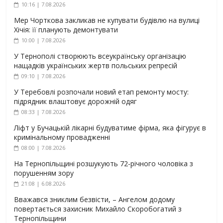
10:16 | 7.08.2026
Мер Чорткова закликав не купувати будівлю на вулиці
Хічія: її планують демонтувати
10:00 | 7.08.2026
У Тернополі створюють всеукраїнську організацію
нащадків українських жертв польських репресій
09:10 | 7.08.2026
У Теребовлі розпочали новий етап ремонту мосту:
підрядник влаштовує дорожній одяг
08:33 | 7.08.2026
Ліфт у Бучацькій лікарні будуватиме фірма, яка фігурує в
кримінальному провадженні
08:00 | 7.08.2026
На Тернопільщині розшукують 72-річного чоловіка з
порушенням зору
21:08 | 6.08.2026
Вважався зниклим безвісти, – Ангелом додому
повертається захисник Михайло Скоробогатий з
Тернопільщини