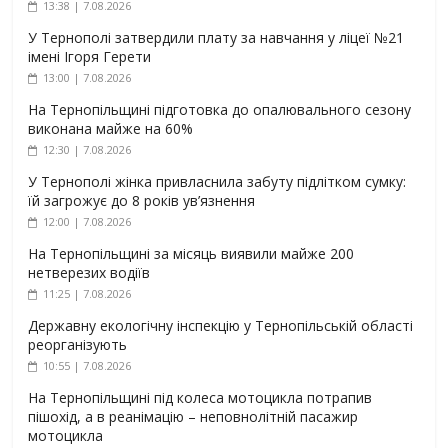
13:38 | 7.08.2026
У Тернополі затвердили плату за навчання у ліцеї №21
імені Ігоря Герети
13:00 | 7.08.2026
На Тернопільщині підготовка до опалювального сезону
виконана майже на 60%
12:30 | 7.08.2026
У Тернополі жінка привласнила забуту підлітком сумку:
їй загрожує до 8 років ув’язнення
12:00 | 7.08.2026
На Тернопільщині за місяць виявили майже 200
нетверезих водіїв
11:25 | 7.08.2026
Державну екологічну інспекцію у Тернопільській області
реорганізують
10:55 | 7.08.2026
На Тернопільщині під колеса мотоцикла потрапив
пішохід, а в реанімацію – неповнолітній пасажир
мотоцикла