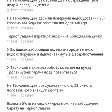
На Тернопільщині у потрійній ДТП постраждали троє
людей, серед них дитина
17:27 | 7.08.2026
На Тернопільщині державі повернули недобудований 90-
квартирний будинок вартістю понад 50 млн грн
15:55 | 7.08.2026
Тернопільщина втратила захисника Володимира Дичку
15:18 | 7.08.2026
У Заліщиках заборонили поливати городи питною
водою: порушників відключатимуть від водопостачання
15:11 | 7.08.2026
У Тернополі відновили роботу котельні на вулиці
Тролейбусній: гаряча вода повертається
14:33 | 7.08.2026
На Тернопільщині розшукали зниклого 58-річного
чоловіка: його знайшли мертвим
14:01 | 7.08.2026
Екологи б’ють на сполох через можливе забруднення
Серету на Тернопільщині