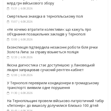
млрд грн військового збору
15:31 | 6.08.2026
Смертельна знахідка в тернопільському полі
15:07 | 6.08.2026
«Не хочемо втратити колективи»: що кажуть про
об’єднання позашкільних закладів у Тернополі
13:00 | 6.08.2026
Екоінспекція підтвердила незаконні роботи біля річки
Золота Липа: за справу візьметься поліція
12:33 | 6.08.2026
Якісна діагностика стає доступнішою: у Лановецькій
лікарні запрацював сучасний рентген-кабінет
12:00 | 6.08.2026
У Тернополі перевірили кондиціонери в громадському
транспорті: виявили одне порушення
11:30 | 6.08.2026
На Тернопільщині провели військово-патріотичний табір
«Легіонер»: до вишколу долучилися близько 100 дітей
10:43 | 6.08.2026