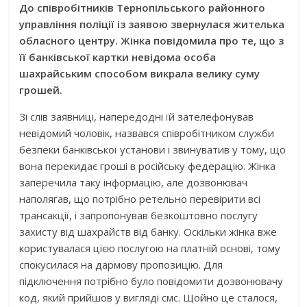
До співробітників Тернопільського районного
управління поліції із заявою звернулася жителька
обласного центру. Жінка повідомила про те, що з
її банківської картки невідома особа
шахрайським способом викрала велику суму
грошей.
Зі слів заявниці, напередодні їй зателефонував
невідомий чоловік, назвався співробітником служби
безпеки банківської установи і звинуватив у тому, що
вона перекидає гроші в російську федерацію. Жінка
заперечила таку інформацію, але дозвонювач
наполягав, що потрібно ретельно перевірити всі
трансакції, і запропонував безкоштовно послугу
захисту від шахрайств від банку. Оскільки жінка вже
користувалася цією послугою на платній основі, тому
спокусилася на дармову пропозицію. Для
підключення потрібно було повідомити дозвонювачу
код, який прийшов у вигляді смс. Щойно це сталося,