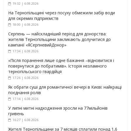
19:32 | 6.08.2026
На Тернопільщині через посуху обмежили забір води
для окремих підприємств
18:00 | 6.08.2026
Серпень — найскладніший період для донорства:
жителів Тернопільщини закликають долучитися до
кампанії «ЯСерпневийДонор»
17:34 | 6.08.2026
«Після поранення лише одне бажання –відновитися і
повернутися до побратимів». Історія незламного
тернопільського гвардійця
17:26 | 6.08.2026
Як обрати суші для романтичної вечері в Києві: найкращі
поєднання ролів
17:14 | 6.08.2026
У липні митні надходження зросли на 77мільйонів
гривень
16:27 | 6.08.2026
Жителі Тернопільщини за 7 місяців сплатили понад 1,6