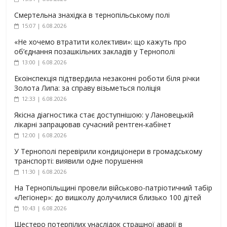
Смертельна знахідка в тернопільському полі
15:07 | 6.08.2026
«Не хочемо втратити колективи»: що кажуть про
об’єднання позашкільних закладів у Тернополі
13:00 | 6.08.2026
Екоінспекція підтвердила незаконні роботи біля річки
Золота Липа: за справу візьметься поліція
12:33 | 6.08.2026
Якісна діагностика стає доступнішою: у Лановецькій
лікарні запрацював сучасний рентген-кабінет
12:00 | 6.08.2026
У Тернополі перевірили кондиціонери в громадському
транспорті: виявили одне порушення
11:30 | 6.08.2026
На Тернопільщині провели військово-патріотичний табір
«Легіонер»: до вишколу долучилися близько 100 дітей
10:43 | 6.08.2026
Шестеро потерпілих унаслідок страшної аварії в