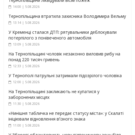
Тернопільщини ліквідували вісім пожеж
14:00 | 5.08.2026
Тернопільщина втратила захисника Володимира Вельму
13:14 | 5.08.2026
У Кременці сталася ДТП: рятувальники деблокували
потерпілого з понівеченого автомобіля
13:09 | 5.08.2026
На Тернопільщині чоловік незаконно виловив рибу на
понад 220 тисяч гривень
12:33 | 5.08.2026
У Тернополі патрульні затримали підозрілого чоловіка
12:00 | 5.08.2026
На Тернопільщині закликають не купатися у
заборонених місцях
11:30 | 5.08.2026
«Нинішня табличка не передає статусу міста»: у Скалаті
ініціювали відновлення в’їзного знака
11:00 | 5.08.2026
У Зборові облаштовують нову відпочинкову зону біля