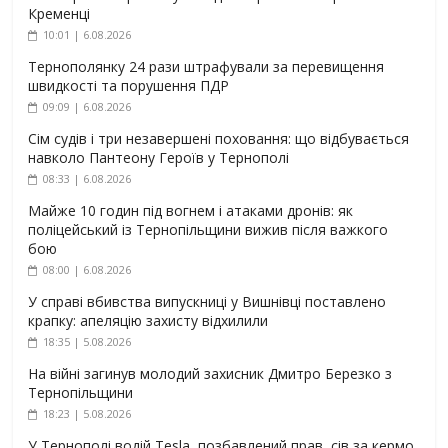
Кременці
10:01 | 6.08.2026
Тернополянку 24 рази штрафували за перевищення
швидкості та порушення ПДР
09:09 | 6.08.2026
Сім судів і три незавершені поховання: що відбувається
навколо Пантеону Героїв у Тернополі
08:33 | 6.08.2026
Майже 10 годин під вогнем і атаками дронів: як
поліцейський із Тернопільщини вижив після важкого
бою
08:00 | 6.08.2026
У справі вбивства випускниці у Вишнівці поставлено
крапку: апеляцію захисту відхилили
18:35 | 5.08.2026
На війні загинув молодий захисник Дмитро Березко з
Тернопільщини
18:23 | 5.08.2026
У Тернополі водій Tesla, позбавлений прав, сів за кермо