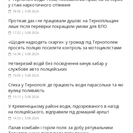
у стані наркотичного сп’яніння
18:00 | 5.08.2026
Протікав дах і не працювали душові: на Тернопільщині
лише після перевірки покращили умови для ВПО
17:22 | 5.08.2026
«Щодня надходять скарги»: у громаді під Тернополем
просять поліцію посилити контроль за мотоциклістами
16:38 | 5.08.2026
Нетверезий водій без посвідчення кинув хабар у
службове авто поліцейських
16:00 | 5.08.2026
Спека у Тернополі: де працюють водні парасольки та які
вулиці поливають
15:11 | 5.08.2026
У Кременецькому районі водія, підозрюваного в наїзді
на поліцейського, відправили під домашній арешт
14:33 | 5.08.2026
Палав комбайн і горіли поля: за добу рятувальники