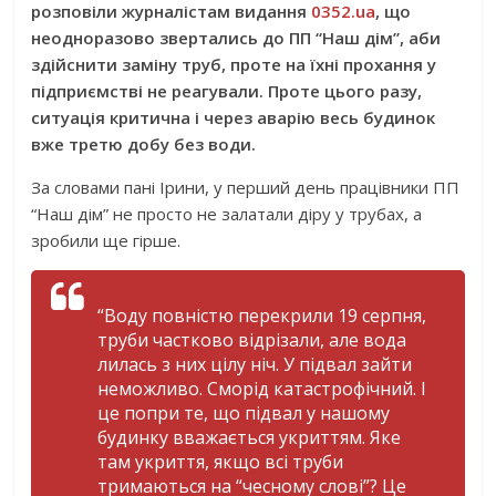
розповіли журналістам видання
0352.ua
, що
неодноразово звертались до ПП “Наш дім”, аби
здійснити заміну труб, проте на їхні прохання у
підприємстві не реагували. Проте цього разу,
ситуація критична і через аварію весь будинок
вже третю добу без води.
За словами пані Ірини, у перший день працівники ПП
“Наш дім” не просто не залатали діру у трубах, а
зробили ще гірше.
“Воду повністю перекрили 19 серпня,
труби частково відрізали, але вода
лилась з них цілу ніч. У підвал зайти
неможливо. Сморід катастрофічний. І
це попри те, що підвал у нашому
будинку вважається укриттям. Яке
там укриття, якщо всі труби
тримаються на “чесному слові”? Це