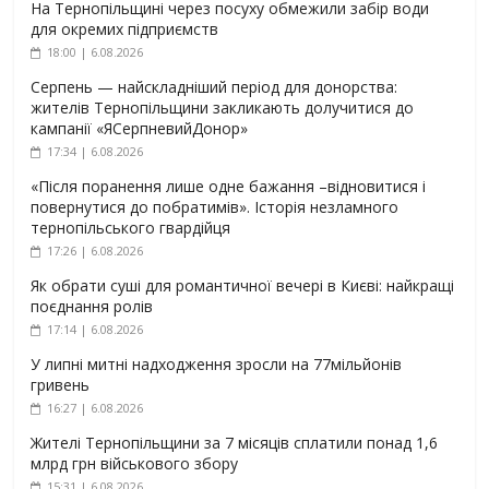
На Тернопільщині через посуху обмежили забір води
для окремих підприємств
18:00 | 6.08.2026
Серпень — найскладніший період для донорства:
жителів Тернопільщини закликають долучитися до
кампанії «ЯСерпневийДонор»
17:34 | 6.08.2026
«Після поранення лише одне бажання –відновитися і
повернутися до побратимів». Історія незламного
тернопільського гвардійця
17:26 | 6.08.2026
Як обрати суші для романтичної вечері в Києві: найкращі
поєднання ролів
17:14 | 6.08.2026
У липні митні надходження зросли на 77мільйонів
гривень
16:27 | 6.08.2026
Жителі Тернопільщини за 7 місяців сплатили понад 1,6
млрд грн військового збору
15:31 | 6.08.2026