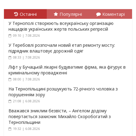
Останні
Популярні
Коментарі
У Тернополі створюють всеукраїнську організацію
нащадків українських жертв польських репресій
09:10 | 7.08.2026
У Теребовлі розпочали новий етап ремонту мосту:
підрядник влаштовує дорожній одяг
08:33 | 7.08.2026
Ліфт у Бучацькій лікарні будуватиме фірма, яка фігурує в
кримінальному провадженні
08:00 | 7.08.2026
На Тернопільщині розшукують 72-річного чоловіка з
порушенням зору
21:08 | 6.08.2026
Вважався зниклим безвісти, – Ангелом додому
повертається захисник Михайло Скоробогатий з
Тернопільщини
19:32 | 6.08.2026