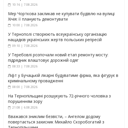
10:16 | 7.08.2026
Мер Чорткова закликав не купувати будівлю на вулиці
Хічія: її планують демонтувати
10:00 | 7.08.2026
У Тернополі створюють всеукраїнську організацію
нащадків українських жертв польських репресій
09:10 | 7.08.2026
У Теребовлі розпочали новий етап ремонту мосту:
підрядник влаштовує дорожній одяг
08:33 | 7.08.2026
Ліфт у Бучацькій лікарні будуватиме фірма, яка фігурує в
кримінальному провадженні
08:00 | 7.08.2026
На Тернопільщині розшукують 72-річного чоловіка з
порушенням зору
21:08 | 6.08.2026
Вважався зниклим безвісти, – Ангелом додому
повертається захисник Михайло Скоробогатий з
Тернопільщини