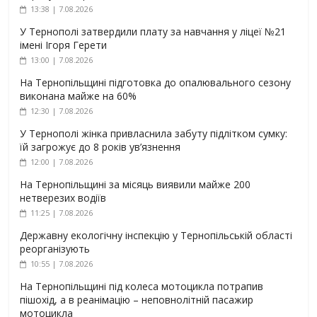
13:38 | 7.08.2026
У Тернополі затвердили плату за навчання у ліцеї №21
імені Ігоря Герети
13:00 | 7.08.2026
На Тернопільщині підготовка до опалювального сезону
виконана майже на 60%
12:30 | 7.08.2026
У Тернополі жінка привласнила забуту підлітком сумку:
їй загрожує до 8 років ув’язнення
12:00 | 7.08.2026
На Тернопільщині за місяць виявили майже 200
нетверезих водіїв
11:25 | 7.08.2026
Державну екологічну інспекцію у Тернопільській області
реорганізують
10:55 | 7.08.2026
На Тернопільщині під колеса мотоцикла потрапив
пішохід, а в реанімацію – неповнолітній пасажир
мотоцикла