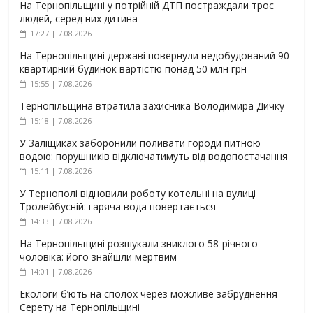
На Тернопільщині у потрійній ДТП постраждали троє
людей, серед них дитина
17:27 | 7.08.2026
На Тернопільщині державі повернули недобудований 90-
квартирний будинок вартістю понад 50 млн грн
15:55 | 7.08.2026
Тернопільщина втратила захисника Володимира Дичку
15:18 | 7.08.2026
У Заліщиках заборонили поливати городи питною
водою: порушників відключатимуть від водопостачання
15:11 | 7.08.2026
У Тернополі відновили роботу котельні на вулиці
Тролейбусній: гаряча вода повертається
14:33 | 7.08.2026
На Тернопільщині розшукали зниклого 58-річного
чоловіка: його знайшли мертвим
14:01 | 7.08.2026
Екологи б’ють на сполох через можливе забруднення
Серету на Тернопільщині