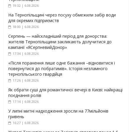
19:32 | 6.08.2026
На Тернопільщині через посуху обмежили забір води
для окремих підприємств
18:00 | 6.08.2026
Серпень — найскладніший період для донорства:
жителів Тернопільщини закликають долучитися до
кампанії «ЯСерпневийДонор»
17:34 | 6.08.2026
«Після поранення лише одне бажання –відновитися і
повернутися до побратимів». Історія незламного
тернопільського гвардійця
17:26 | 6.08.2026
Як обрати суші для романтичної вечері в Києві: найкращі
поєднання ролів
17:14 | 6.08.2026
У липні митні надходження зросли на 77мільйонів
гривень
16:27 | 6.08.2026