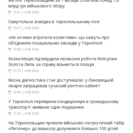
Жителі Тернопільщини за 7 місяців сплатили понад 1,6
млрд грн військового збору
15:31 | 6.08.2026
Смертельна знахідка в тернопільському полі
15:07 | 6.08.2026
«Не хочемо втратити колективи»: що кажуть про
об’єднання позашкільних закладів у Тернополі
13:00 | 6.08.2026
Екоінспекція підтвердила незаконні роботи біля річки
Золота Липа: за справу візьметься поліція
12:33 | 6.08.2026
Якісна діагностика стає доступнішою: у Лановецькій
лікарні запрацював сучасний рентген-кабінет
12:00 | 6.08.2026
У Тернополі перевірили кондиціонери в громадському
транспорті: виявили одне порушення
11:30 | 6.08.2026
На Тернопільщині провели військово-патріотичний табір
«Легіонер»: до вишколу долучилися близько 100 дітей