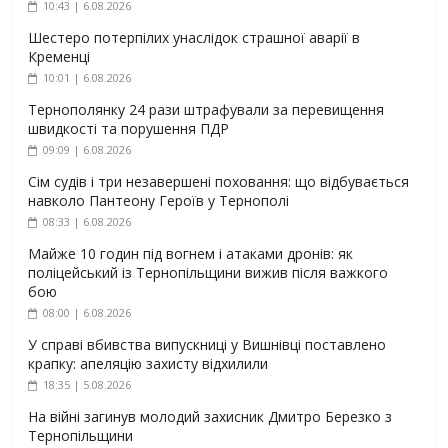
10:43 | 6.08.2026
Шестеро потерпілих унаслідок страшної аварії в
Кременці
10:01 | 6.08.2026
Тернополянку 24 рази штрафували за перевищення
швидкості та порушення ПДР
09:09 | 6.08.2026
Сім судів і три незавершені поховання: що відбувається
навколо Пантеону Героїв у Тернополі
08:33 | 6.08.2026
Майже 10 годин під вогнем і атаками дронів: як
поліцейський із Тернопільщини вижив після важкого
бою
08:00 | 6.08.2026
У справі вбивства випускниці у Вишнівці поставлено
крапку: апеляцію захисту відхилили
18:35 | 5.08.2026
На війні загинув молодий захисник Дмитро Березко з
Тернопільщини