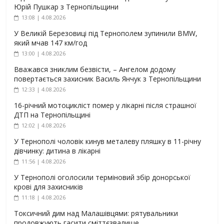
Юрій Пушкар з Тернопільщини
13:08 | 4.08.2026
У Великій Березовиці під Тернополем зупинили BMW,
який мчав 147 км/год
13:00 | 4.08.2026
Вважався зниклим безвісти, – Ангелом додому
повертається захисник Василь Янчук з Тернопільщини
12:33 | 4.08.2026
16-річний мотоцикліст помер у лікарні після страшної
ДТП на Тернопільщині
12:02 | 4.08.2026
У Тернополі чоловік кинув металеву пляшку в 11-річну
дівчинку: дитина в лікарні
11:56 | 4.08.2026
У Тернополі оголосили терміновий збір донорської
крові для захисників
11:18 | 4.08.2026
Токсичний дим над Малашівцями: рятувальники
продовжують гасити сміттєзвалище