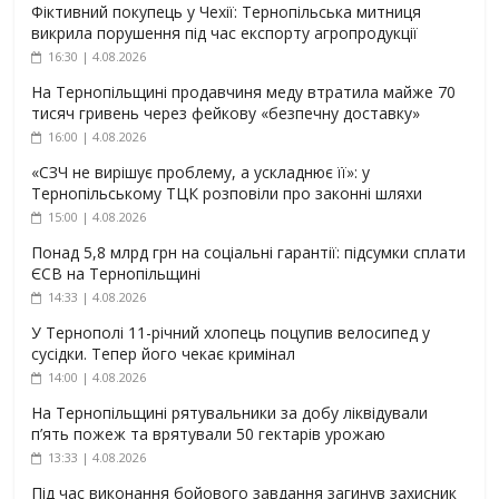
Фіктивний покупець у Чехії: Тернопільська митниця
викрила порушення під час експорту агропродукції
16:30 | 4.08.2026
На Тернопільщині продавчиня меду втратила майже 70
тисяч гривень через фейкову «безпечну доставку»
16:00 | 4.08.2026
«СЗЧ не вирішує проблему, а ускладнює її»: у
Тернопільському ТЦК розповіли про законні шляхи
15:00 | 4.08.2026
Понад 5,8 млрд грн на соціальні гарантії: підсумки сплати
ЄСВ на Тернопільщині
14:33 | 4.08.2026
У Тернополі 11-річний хлопець поцупив велосипед у
сусідки. Тепер його чекає кримінал
14:00 | 4.08.2026
На Тернопільщині рятувальники за добу ліквідували
п’ять пожеж та врятували 50 гектарів урожаю
13:33 | 4.08.2026
Під час виконання бойового завдання загинув захисник