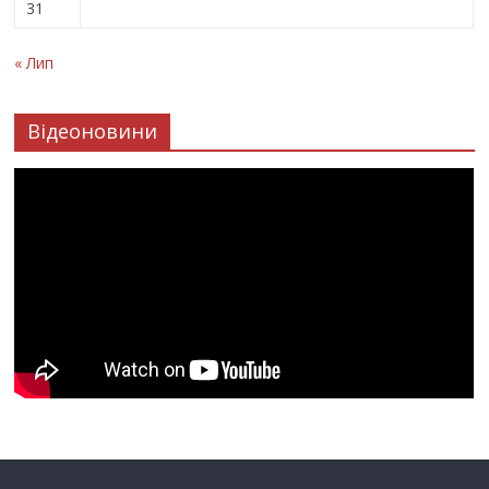
31
« Лип
Відеоновини