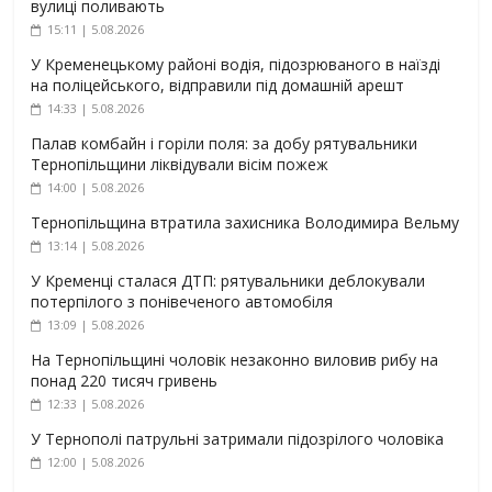
вулиці поливають
15:11 | 5.08.2026
У Кременецькому районі водія, підозрюваного в наїзді
на поліцейського, відправили під домашній арешт
14:33 | 5.08.2026
Палав комбайн і горіли поля: за добу рятувальники
Тернопільщини ліквідували вісім пожеж
14:00 | 5.08.2026
Тернопільщина втратила захисника Володимира Вельму
13:14 | 5.08.2026
У Кременці сталася ДТП: рятувальники деблокували
потерпілого з понівеченого автомобіля
13:09 | 5.08.2026
На Тернопільщині чоловік незаконно виловив рибу на
понад 220 тисяч гривень
12:33 | 5.08.2026
У Тернополі патрульні затримали підозрілого чоловіка
12:00 | 5.08.2026