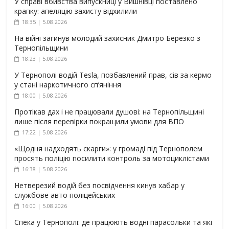
У справі вбивства випускниці у Вишнівці поставлено
крапку: апеляцію захисту відхилили
18:35 | 5.08.2026
На війні загинув молодий захисник Дмитро Березко з
Тернопільщини
18:23 | 5.08.2026
У Тернополі водій Tesla, позбавлений прав, сів за кермо
у стані наркотичного сп’яніння
18:00 | 5.08.2026
Протікав дах і не працювали душові: на Тернопільщині
лише після перевірки покращили умови для ВПО
17:22 | 5.08.2026
«Щодня надходять скарги»: у громаді під Тернополем
просять поліцію посилити контроль за мотоциклістами
16:38 | 5.08.2026
Нетверезий водій без посвідчення кинув хабар у
службове авто поліцейських
16:00 | 5.08.2026
Спека у Тернополі: де працюють водні парасольки та які