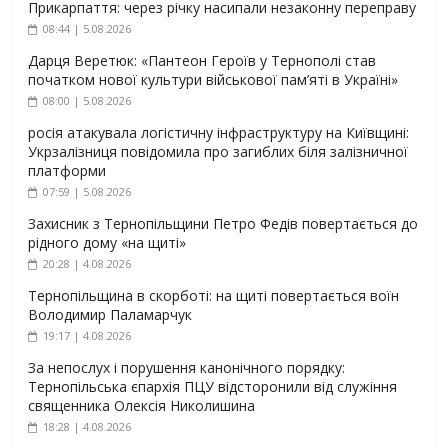
Прикарпаття: через річку насипали незаконну переправу
08:44 | 5.08.2026
Дарця Веретюк: «Пантеон Героїв у Тернополі став
початком нової культури військової пам’яті в Україні»
08:00 | 5.08.2026
росія атакувала логістичну інфраструктуру на Київщині:
Укрзалізниця повідомила про загиблих біля залізничної
платформи
07:59 | 5.08.2026
Захисник з Тернопільщини Петро Федів повертається до
рідного дому «на щиті»
20:28 | 4.08.2026
Тернопільщина в скорботі: на щиті повертається воїн
Володимир Паламарчук
19:17 | 4.08.2026
За непослух і порушення канонічного порядку:
Тернопільська єпархія ПЦУ відсторонили від служіння
священника Олексія Николишина
18:28 | 4.08.2026