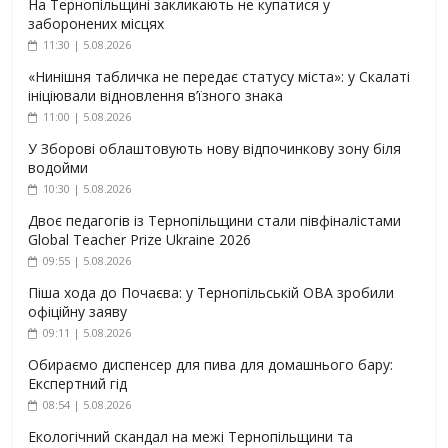
На Тернопільщині закликають не купатися у
заборонених місцях
11:30 | 5.08.2026
«Нинішня табличка не передає статусу міста»: у Скалаті
ініціювали відновлення в’їзного знака
11:00 | 5.08.2026
У Зборові облаштовують нову відпочинкову зону біля
водойми
10:30 | 5.08.2026
Двоє педагогів із Тернопільщини стали півфіналістами
Global Teacher Prize Ukraine 2026
09:55 | 5.08.2026
Піша хода до Почаєва: у Тернопільській ОВА зробили
офіційну заяву
09:11 | 5.08.2026
Обираємо диспенсер для пива для домашнього бару:
Експертний гід
08:54 | 5.08.2026
Екологічний скандал на межі Тернопільщини та