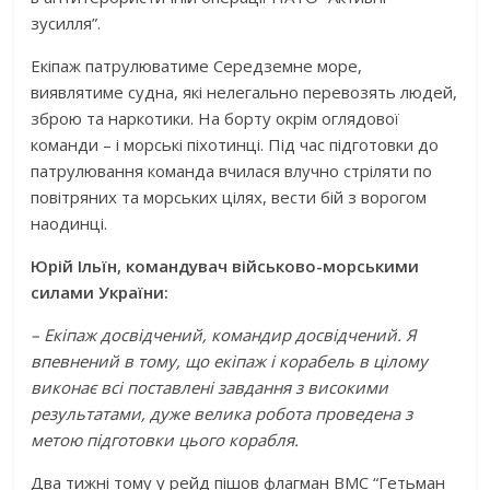
зусилля”.
Екіпаж патрулюватиме Середземне море,
виявлятиме судна, які нелегально перевозять людей,
зброю та наркотики. На борту окрім оглядової
команди – і морські піхотинці. Під час підготовки до
патрулювання команда вчилася влучно стріляти по
повітряних та морських цілях, вести бій з ворогом
наодинці.
Юрій Ільїн, командувач військово-морськими
силами України:
– Екіпаж досвідчений, командир досвідчений. Я
впевнений в тому, що екіпаж і корабель в цілому
виконає всі поставлені завдання з високими
результатами, дуже велика робота проведена з
метою підготовки цього корабля.
Два тижні тому у рейд пішов флагман ВМС “Гетьман