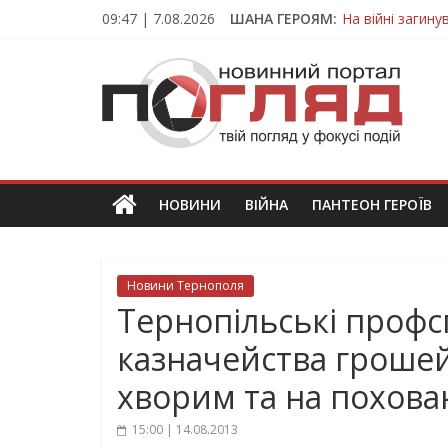
Skip
09:47 | 7.08.2026
ШАНА ГЕРОЯМ:
На війні загин
to
Тернопільщина
content
ПОГЛЯД
Захисник з Тер
Тернопільщина 
Вважався зник
Новини
Тернополя.
Тернопільські
новини
НОВИНИ
ВІЙНА
ПАНТЕОН ГЕРОЇВ
та
події
Новини Тернополя
Тернопільські профс
казначейства грошей
хворим та на похова
15:00 | 14.08.2013