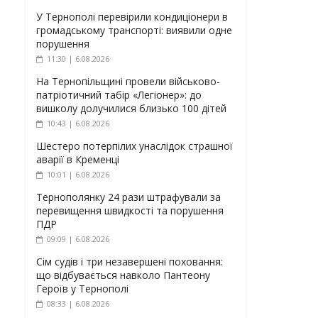
У Тернополі перевірили кондиціонери в
громадському транспорті: виявили одне
порушення
11:30 | 6.08.2026
На Тернопільщині провели військово-
патріотичний табір «Легіонер»: до
вишколу долучилися близько 100 дітей
10:43 | 6.08.2026
Шестеро потерпілих унаслідок страшної
аварії в Кременці
10:01 | 6.08.2026
Тернополянку 24 рази штрафували за
перевищення швидкості та порушення
ПДР
09:09 | 6.08.2026
Сім судів і три незавершені поховання:
що відбувається навколо Пантеону
Героїв у Тернополі
08:33 | 6.08.2026