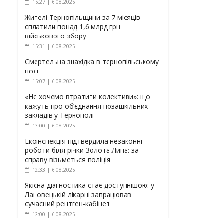
16:27 | 6.08.2026
Жителі Тернопільщини за 7 місяців
сплатили понад 1,6 млрд грн
військового збору
15:31 | 6.08.2026
Смертельна знахідка в тернопільському
полі
15:07 | 6.08.2026
«Не хочемо втратити колективи»: що
кажуть про об’єднання позашкільних
закладів у Тернополі
13:00 | 6.08.2026
Екоінспекція підтвердила незаконні
роботи біля річки Золота Липа: за
справу візьметься поліція
12:33 | 6.08.2026
Якісна діагностика стає доступнішою: у
Лановецькій лікарні запрацював
сучасний рентген-кабінет
12:00 | 6.08.2026