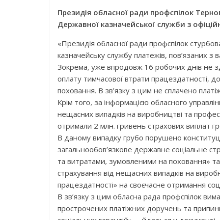
Президія обласної ради профспілок Терноп
Державної казначейської служби з офіці
«Президія обласної ради профспілок стурбо
казначейську службу платежів, пов’язаних з 
Зокрема, уже впродовж 16 робочих днів не з
оплату тимчасової втрати працездатності, до
поховання. В зв’язку з цим не сплачено платі
Крім того, за інформацією обласного управлі
нещасних випадків на виробництві та професі
отримали 2 млн. гривень страхових виплат гро
В даному випадку грубо порушено конституці
загальнообов’язкове державне соціальне стр
та витратами, зумовленими на поховання» т
страхування від нещасних випадків на вироб
працездатності» на своєчасне отримання соці
В зв’язку з цим обласна рада профспілок вим
прострочених платіжних доручень та припин