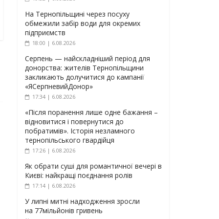
На Тернопільщині через посуху
обмежили забір води для окремих
підприємств
18:00 | 6.08.2026
Серпень — найскладніший період для
донорства: жителів Тернопільщини
закликають долучитися до кампанії
«ЯСерпневийДонор»
17:34 | 6.08.2026
«Після поранення лише одне бажання –
відновитися і повернутися до
побратимів». Історія незламного
тернопільського гвардійця
17:26 | 6.08.2026
Як обрати суші для романтичної вечері в
Києві: найкращі поєднання ролів
17:14 | 6.08.2026
У липні митні надходження зросли
на 77мільйонів гривень