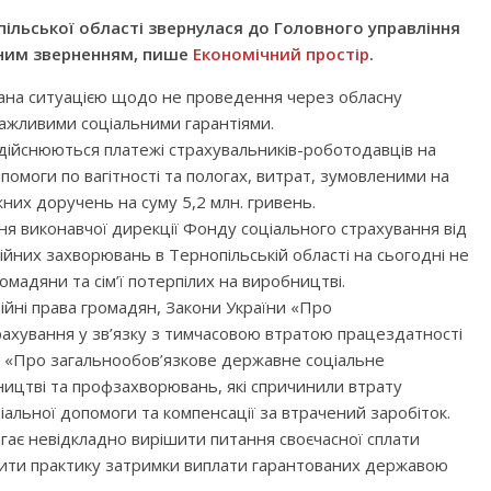
ільської області звернулася до Головного управління
йним зверненням, пише
Економічний простір
.
вана ситуацією щодо не проведення через обласну
важливими соціальними гарантіями.
дійснюються платежі страхувальників-роботодавців на
помоги по вагітності та пологах, витрат, зумовленими на
жних доручень на суму 5,2 млн. гривень.
ння виконавчої дирекції Фонду соціального страхування від
йних захворювань в Тернопільській області на сьогодні не
мадяни та сім’ї потерпілих на виробництві.
йні права громадян, Закони України «Про
ахування у зв’язку з тимчасовою втратою працездатності
а «Про загальнообов’язкове державне соціальне
ництві та профзахворювань, які спричинили втрату
альної допомоги та компенсації за втрачений заробіток.
агає невідкладно вирішити питання своєчасної сплати
ити практику затримки виплати гарантованих державою