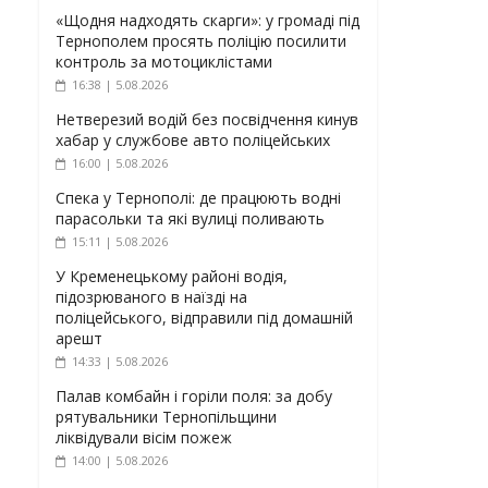
«Щодня надходять скарги»: у громаді під
Тернополем просять поліцію посилити
контроль за мотоциклістами
16:38 | 5.08.2026
Нетверезий водій без посвідчення кинув
хабар у службове авто поліцейських
16:00 | 5.08.2026
Спека у Тернополі: де працюють водні
парасольки та які вулиці поливають
15:11 | 5.08.2026
У Кременецькому районі водія,
підозрюваного в наїзді на
поліцейського, відправили під домашній
арешт
14:33 | 5.08.2026
Палав комбайн і горіли поля: за добу
рятувальники Тернопільщини
ліквідували вісім пожеж
14:00 | 5.08.2026