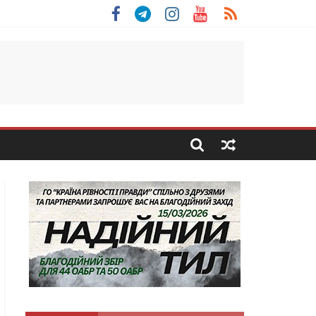
 Скоробогатий з Тернопільщини