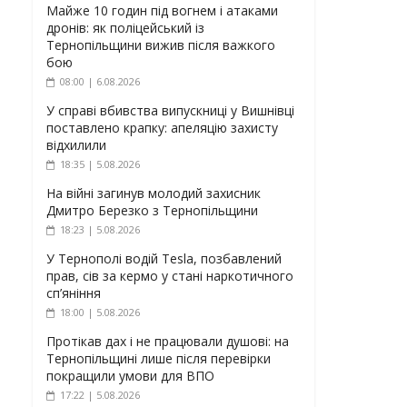
Майже 10 годин під вогнем і атаками
дронів: як поліцейський із
Тернопільщини вижив після важкого
бою
08:00 | 6.08.2026
У справі вбивства випускниці у Вишнівці
поставлено крапку: апеляцію захисту
відхилили
18:35 | 5.08.2026
На війні загинув молодий захисник
Дмитро Березко з Тернопільщини
18:23 | 5.08.2026
У Тернополі водій Tesla, позбавлений
прав, сів за кермо у стані наркотичного
сп’яніння
18:00 | 5.08.2026
Протікав дах і не працювали душові: на
Тернопільщині лише після перевірки
покращили умови для ВПО
17:22 | 5.08.2026