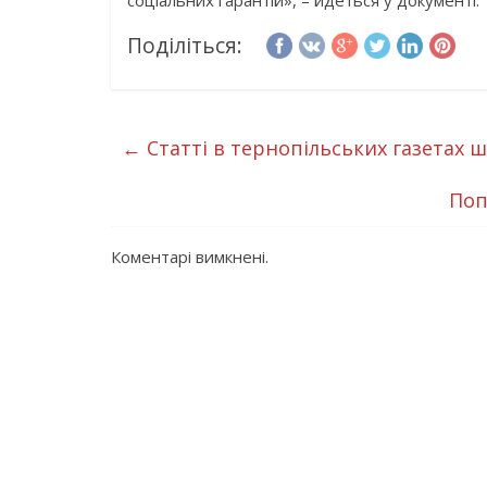
соціальних гарантій», – йдеться у документі.
Поділіться:
←
Статті в тернопільських газетах 
Поп
Коментарі вимкнені.