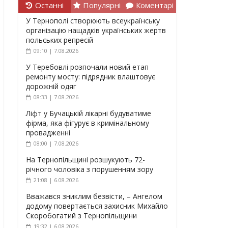
Останні
Популярні
Коментарі
У Тернополі створюють всеукраїнську
організацію нащадків українських жертв
польських репресій
09:10 | 7.08.2026
У Теребовлі розпочали новий етап
ремонту мосту: підрядник влаштовує
дорожній одяг
08:33 | 7.08.2026
Ліфт у Бучацькій лікарні будуватиме
фірма, яка фігурує в кримінальному
провадженні
08:00 | 7.08.2026
На Тернопільщині розшукують 72-
річного чоловіка з порушенням зору
21:08 | 6.08.2026
Вважався зниклим безвісти, – Ангелом
додому повертається захисник Михайло
Скоробогатий з Тернопільщини
19:32 | 6.08.2026