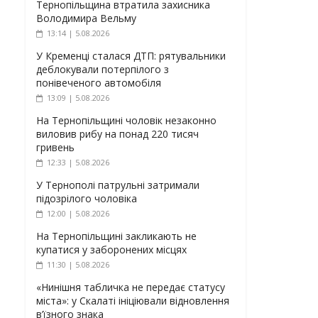
Тернопільщина втратила захисника
Володимира Вельму
13:14 | 5.08.2026
У Кременці сталася ДТП: рятувальники
деблокували потерпілого з
понівеченого автомобіля
13:09 | 5.08.2026
На Тернопільщині чоловік незаконно
виловив рибу на понад 220 тисяч
гривень
12:33 | 5.08.2026
У Тернополі патрульні затримали
підозрілого чоловіка
12:00 | 5.08.2026
На Тернопільщині закликають не
купатися у заборонених місцях
11:30 | 5.08.2026
«Нинішня табличка не передає статусу
міста»: у Скалаті ініціювали відновлення
в’їзного знака