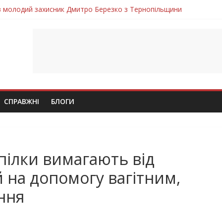
ув молодий захисник Дмитро Березко з Тернопільщини
 втратила захисника Володимира Вельму
нопільщини Петро Федів повертається до рідного дому «на щиті»
в скорботі: на щиті повертається воїн Володимир Паламарчук
лим безвісти, – Ангелом додому повертається захисник Михайло
СПРАВЖНІ
БЛОГИ
пілки вимагають від
 на допомогу вагітним,
ння