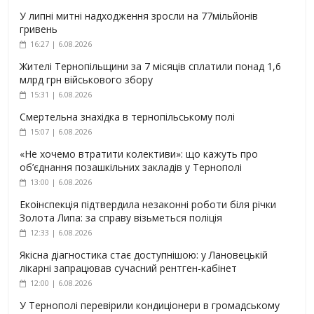
У липні митні надходження зросли на 77мільйонів
гривень
16:27 | 6.08.2026
Жителі Тернопільщини за 7 місяців сплатили понад 1,6
млрд грн військового збору
15:31 | 6.08.2026
Смертельна знахідка в тернопільському полі
15:07 | 6.08.2026
«Не хочемо втратити колективи»: що кажуть про
об’єднання позашкільних закладів у Тернополі
13:00 | 6.08.2026
Екоінспекція підтвердила незаконні роботи біля річки
Золота Липа: за справу візьметься поліція
12:33 | 6.08.2026
Якісна діагностика стає доступнішою: у Лановецькій
лікарні запрацював сучасний рентген-кабінет
12:00 | 6.08.2026
У Тернополі перевірили кондиціонери в громадському