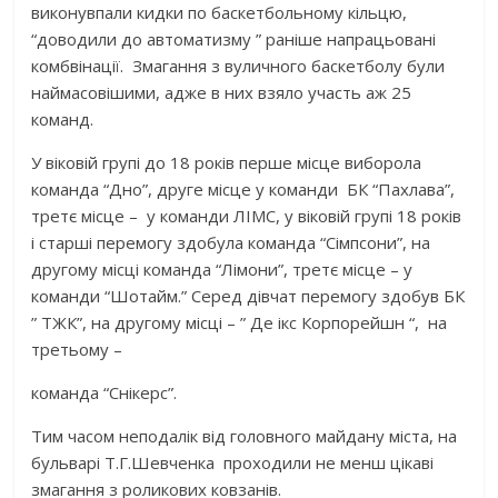
виконувпали кидки по баскетбольному кільцю,
“доводили до автоматизму ” раніше напрацьовані
комбвінації. Змагання з вуличного баскетболу були
наймасовішими, адже в них взяло участь аж 25
команд.
У віковій групі до 18 років перше місце виборола
команда “Дно”, друге місце у команди БК “Пахлава”,
третє місце – у команди ЛІМС, у віковій групі 18 років
і старші перемогу здобула команда “Сімпсони”, на
другому місці команда “Лімони”, третє місце – у
команди “Шотайм.” Серед дівчат перемогу здобув БК
” ТЖК”, на другому місці – ” Де ікс Корпорейшн “, на
третьому –
команда “Снікерс”.
Тим часом неподалік від головного майдану міста, на
бульварі Т.Г.Шевченка проходили не менш цікаві
змагання з роликових ковзанів.