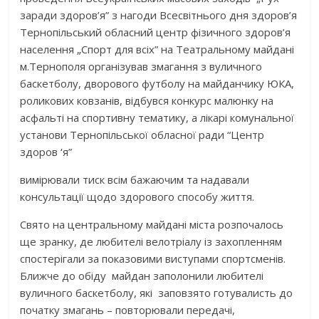
заради здоров’я” з нагоди Всесвітнього дня здоров’я
Тернопільський обласний центр фізичного здоров’я
населення „Спорт для всіх” на Театральному майдані
м.Тернополя організував змагання з вуличного
баскетболу, дворового футболу на майданчику ЮКА,
роликових ковзанів, відбувся конкурс малюнку на
асфальті на спортивну тематику, а лікарі комунальної
установи Тернопільської обласної ради “Центр
здоров ‘я”
вимірювали тиск всім бажаючим та надавали
консультації щодо здорового способу життя.
Свято на центральному майдані міста розпочалось
ще зранку, де любителі велотріалу із захопленням
спостерігали за показовими виступами спортсменів.
Ближче до обіду майдан заполонили любителі
вуличного баскетболу, які заповзято готувалисть до
початку змагань – повторювали передачі,