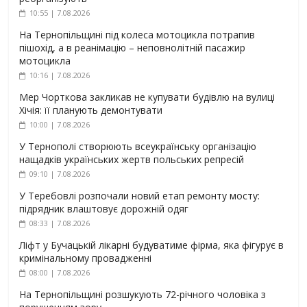
10:55 | 7.08.2026
На Тернопільщині під колеса мотоцикла потрапив
пішохід, а в реанімацію – неповнолітній пасажир
мотоцикла
10:16 | 7.08.2026
Мер Чорткова закликав не купувати будівлю на вулиці
Хічія: її планують демонтувати
10:00 | 7.08.2026
У Тернополі створюють всеукраїнську організацію
нащадків українських жертв польських репресій
09:10 | 7.08.2026
У Теребовлі розпочали новий етап ремонту мосту:
підрядник влаштовує дорожній одяг
08:33 | 7.08.2026
Ліфт у Бучацькій лікарні будуватиме фірма, яка фігурує в
кримінальному провадженні
08:00 | 7.08.2026
На Тернопільщині розшукують 72-річного чоловіка з