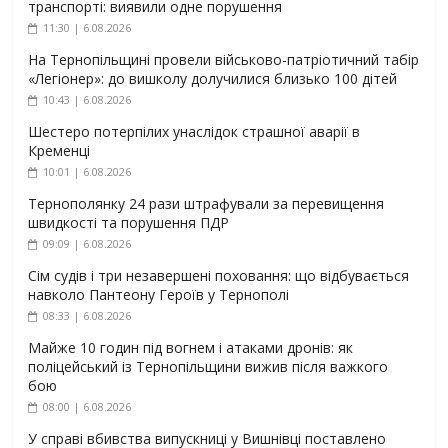
транспорті: виявили одне порушення
11:30 | 6.08.2026
На Тернопільщині провели військово-патріотичний табір
«Легіонер»: до вишколу долучилися близько 100 дітей
10:43 | 6.08.2026
Шестеро потерпілих унаслідок страшної аварії в
Кременці
10:01 | 6.08.2026
Тернополянку 24 рази штрафували за перевищення
швидкості та порушення ПДР
09:09 | 6.08.2026
Сім судів і три незавершені поховання: що відбувається
навколо Пантеону Героїв у Тернополі
08:33 | 6.08.2026
Майже 10 годин під вогнем і атаками дронів: як
поліцейський із Тернопільщини вижив після важкого
бою
08:00 | 6.08.2026
У справі вбивства випускниці у Вишнівці поставлено