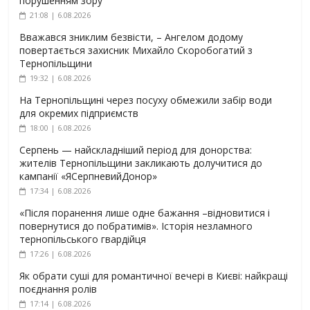
порушенням зору
21:08 | 6.08.2026
Вважався зниклим безвісти, – Ангелом додому
повертається захисник Михайло Скоробогатий з
Тернопільщини
19:32 | 6.08.2026
На Тернопільщині через посуху обмежили забір води
для окремих підприємств
18:00 | 6.08.2026
Серпень — найскладніший період для донорства:
жителів Тернопільщини закликають долучитися до
кампанії «ЯСерпневийДонор»
17:34 | 6.08.2026
«Після поранення лише одне бажання –відновитися і
повернутися до побратимів». Історія незламного
тернопільського гвардійця
17:26 | 6.08.2026
Як обрати суші для романтичної вечері в Києві: найкращі
поєднання ролів
17:14 | 6.08.2026