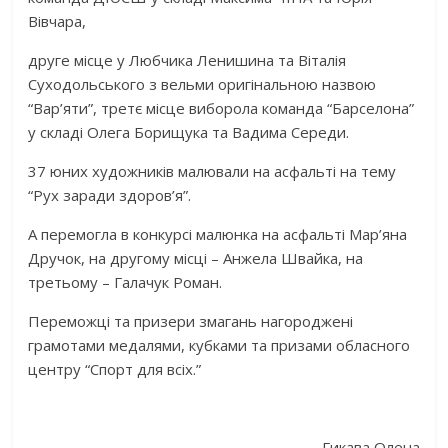
Вівчара,
друге місце у Любчика Ленишина та Віталія
Cуходольського з вельми оригінальною назвою
“Вар’яти”, третє місце виборола команда “Барселона”
у складі Олега Борищука та Вадима Середи.
37 юних художників малювали на асфальті на тему
“Рух заради здоров’я”.
А перемогла в конкурсі малюнка на асфальті Мар’яна
Дручок, на другому місці – Анжела Швайка, на
третьому – Галачук Роман.
Переможці та призери змагань нагороджені
грамотами медалями, кубками та призами обласного
центру “Спорт для всіх.”
Гикава Олена