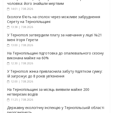
чоловіка: його знайшли мертвим
14:01 | 7.08.2026
Екологи б’ють на сполох через можливе забруднення
Серету на Тернопільщині
13:38 | 7.08.2026
У Тернополі затвердили плату за навчання у ліцеї №21
імені Ігоря Герети
13:00 | 7.08.2026
На Тернопільщині підготовка до опалювального сезону
виконана майже на 60%
12:30 | 7.08.2026
У Тернополі жінка привласнила забуту підлітком сумку:
їй загрожує до 8 років ув’язнення
12:00 | 7.08.2026
На Тернопільщині за місяць виявили майже 200
нетверезих водіїв
11:25 | 7.08.2026
Державну екологічну інспекцію у Тернопільській області
реорганізують