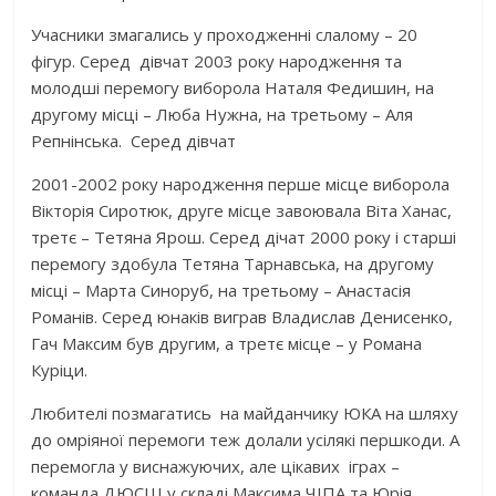
Учасники змагались у проходженні слалому – 20
фігур. Серед дівчат 2003 року народження та
молодші перемогу виборола Наталя Федишин, на
другому місці – Люба Нужна, на третьому – Аля
Репнінська. Серед дівчат
2001-2002 року народження перше місце виборола
Вікторія Сиротюк, друге місце завоювала Віта Ханас,
третє – Тетяна Ярош. Серед дічат 2000 року і старші
перемогу здобула Тетяна Тарнавська, на другому
місці – Марта Синоруб, на третьому – Анастасія
Романів. Серед юнаків виграв Владислав Денисенко,
Гач Максим був другим, а третє місце – у Романа
Куріци.
Любителі позмагатись на майданчику ЮКА на шляху
до омріяної перемоги теж долали усілякі першкоди. А
перемогла у виснажуючих, але цікавих іграх –
команда ДЮСШ у складі Максима ЧІПА та Юрія