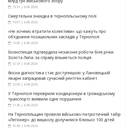
млрд грн військового збору
15:31 | 6.08.2026
Смертельна знахідка в тернопільському полі
15:07 | 6.08.2026
«Не хочемо втратити колективи»: що кажуть про
об’єднання позашкільних закладів у Тернополі
13:00 | 6.08.2026
Екоінспекція підтвердила незаконні роботи біля річки
Золота Липа: за справу візьметься поліція
12:33 | 6.08.2026
Якісна діагностика стає доступнішою: у Лановецькій
лікарні запрацював сучасний рентген-кабінет
12:00 | 6.08.2026
У Тернополі перевірили кондиціонери в громадському
транспорті: виявили одне порушення
11:30 | 6.08.2026
На Тернопільщині провели військово-патріотичний табір
«Легіонер»: до вишколу долучилися близько 100 дітей
10:43 | 6.08.2026