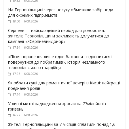
19:32 | 6.08.2026
На Тернопільщині через посуху обмежили забір води
для окремих підприємств
18:00 | 6.08.2026
Серпень — найскладніший період для донорства:
жителів Тернопільщини закликають долучитися до
кампанії «ЯСерпневийДонор»
17:34 | 6.08.2026
«Після поранення лише одне бажання –відновитися і
повернутися до побратимів». Історія незламного
тернопільського гвардійця
17:26 | 6.08.2026
Як обрати суші для романтичної вечері в Києві: найкращі
поєднання ролів
17:14 | 6.08.2026
У липні митні надходження зросли на 77мільйонів
гривень
16:27 | 6.08.2026
Жителі Тернопільщини за 7 місяців сплатили понад 1,6