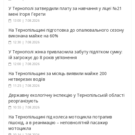
У Тернополі затвердили плату за навчання у ліцеї №21
імені Ігоря Герети
13:00 | 7.08.2026
На Тернопільщині підготовка до опалювального сезону
виконана майже на 60%
12:30 | 7.08.2026
У Тернополі жінка привласнила забуту підлітком сумку:
їй загрожує до 8 років ув’язнення
12:00 | 7.08.2026
На Тернопільщині за місяць виявили майже 200
нетверезих водіїв
11:25 | 7.08.2026
Державну екологічну інспекцію у Тернопільській області
реорганізують
10:55 | 7.08.2026
На Тернопільщині під колеса мотоцикла потрапив
пішохід, а в реанімацію – неповнолітній пасажир
мотоцикла
10:16 | 7.08.2026