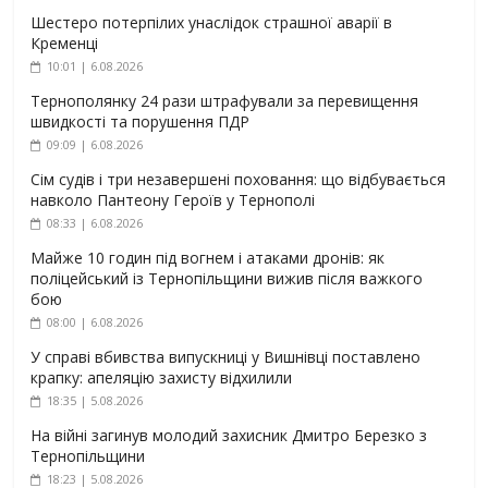
Шестеро потерпілих унаслідок страшної аварії в
Кременці
10:01 | 6.08.2026
Тернополянку 24 рази штрафували за перевищення
швидкості та порушення ПДР
09:09 | 6.08.2026
Сім судів і три незавершені поховання: що відбувається
навколо Пантеону Героїв у Тернополі
08:33 | 6.08.2026
Майже 10 годин під вогнем і атаками дронів: як
поліцейський із Тернопільщини вижив після важкого
бою
08:00 | 6.08.2026
У справі вбивства випускниці у Вишнівці поставлено
крапку: апеляцію захисту відхилили
18:35 | 5.08.2026
На війні загинув молодий захисник Дмитро Березко з
Тернопільщини
18:23 | 5.08.2026