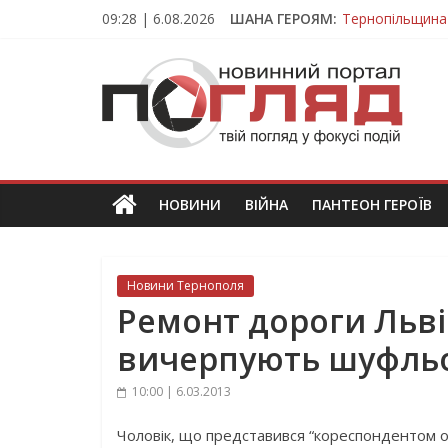
Skip
09:28 | 6.08.2026
ШАНА ГЕРОЯМ:
Тернопільщина
to
Захисник з Тер
content
ПОГЛЯД
Тернопільщина 
Під час викона
На війні загин
Новини
Тернополя.
Тернопільські
новини
НОВИНИ
ВІЙНА
ПАНТЕОН ГЕРОЇВ
та
події
Новини Тернополя
Ремонт дороги Льві
вичерпують шуфльо
10:00 | 6.03.2013
Чоловік, що представився “кореспондентом одн