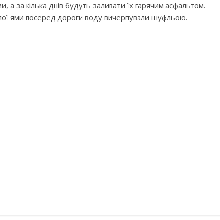
, а за кілька днів будуть заливати їх гарячим асфальтом.
алої ями посеред дороги воду вичерпували шуфльою.