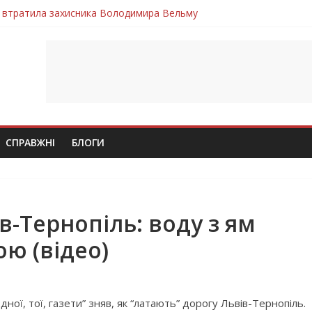
 втратила захисника Володимира Вельму
нопільщини Петро Федів повертається до рідного дому «на щиті»
в скорботі: на щиті повертається воїн Володимир Паламарчук
ння бойового завдання загинув захисник Юрій Пушкар з Тернопі
ув молодий захисник Дмитро Березко з Тернопільщини
СПРАВЖНІ
БЛОГИ
в-Тернопіль: воду з ям
ю (відео)
ої, тої, газети” зняв, як “латають” дорогу Львів-Тернопіль.