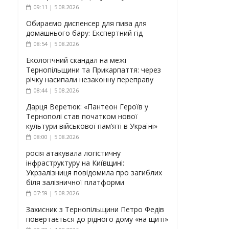
09:11 | 5.08.2026
Обираємо диспенсер для пива для
домашнього бару: Експертний гід
08:54 | 5.08.2026
Екологічний скандал на межі
Тернопільщини та Прикарпаття: через
річку насипали незаконну переправу
08:44 | 5.08.2026
Дарця Веретюк: «Пантеон Героїв у
Тернополі став початком нової
культури військової пам’яті в Україні»
08:00 | 5.08.2026
росія атакувала логістичну
інфраструктуру на Київщині:
Укрзалізниця повідомила про загиблих
біля залізничної платформи
07:59 | 5.08.2026
Захисник з Тернопільщини Петро Федів
повертається до рідного дому «на щиті»