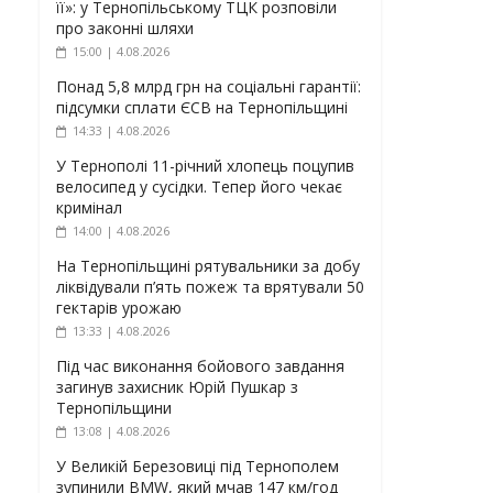
її»: у Тернопільському ТЦК розповіли
про законні шляхи
15:00 | 4.08.2026
Понад 5,8 млрд грн на соціальні гарантії:
підсумки сплати ЄСВ на Тернопільщині
14:33 | 4.08.2026
У Тернополі 11-річний хлопець поцупив
велосипед у сусідки. Тепер його чекає
кримінал
14:00 | 4.08.2026
На Тернопільщині рятувальники за добу
ліквідували п’ять пожеж та врятували 50
гектарів урожаю
13:33 | 4.08.2026
Під час виконання бойового завдання
загинув захисник Юрій Пушкар з
Тернопільщини
13:08 | 4.08.2026
У Великій Березовиці під Тернополем
зупинили BMW, який мчав 147 км/год