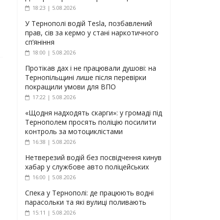
18:23 | 5.08.2026
У Тернополі водій Tesla, позбавлений
прав, сів за кермо у стані наркотичного
сп’яніння
18:00 | 5.08.2026
Протікав дах і не працювали душові: на
Тернопільщині лише після перевірки
покращили умови для ВПО
17:22 | 5.08.2026
«Щодня надходять скарги»: у громаді під
Тернополем просять поліцію посилити
контроль за мотоциклістами
16:38 | 5.08.2026
Нетверезий водій без посвідчення кинув
хабар у службове авто поліцейських
16:00 | 5.08.2026
Спека у Тернополі: де працюють водні
парасольки та які вулиці поливають
15:11 | 5.08.2026