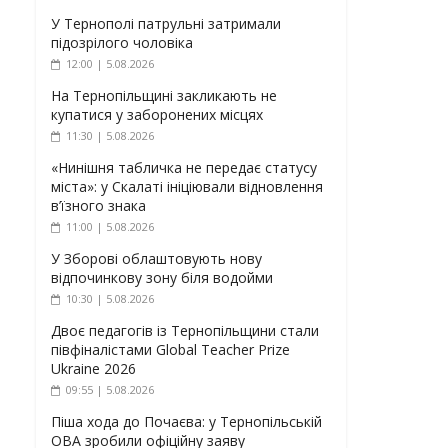
У Тернополі патрульні затримали
підозрілого чоловіка
12:00 | 5.08.2026
На Тернопільщині закликають не
купатися у заборонених місцях
11:30 | 5.08.2026
«Нинішня табличка не передає статусу
міста»: у Скалаті ініціювали відновлення
в’їзного знака
11:00 | 5.08.2026
У Зборові облаштовують нову
відпочинкову зону біля водойми
10:30 | 5.08.2026
Двоє педагогів із Тернопільщини стали
півфіналістами Global Teacher Prize
Ukraine 2026
09:55 | 5.08.2026
Піша хода до Почаєва: у Тернопільській
ОВА зробили офіційну заяву