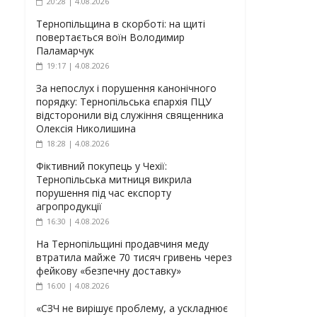
20:28 | 4.08.2026
Тернопільщина в скорботі: на щиті
повертається воїн Володимир
Паламарчук
19:17 | 4.08.2026
За непослух і порушення канонічного
порядку: Тернопільська єпархія ПЦУ
відсторонили від служіння священника
Олексія Николишина
18:28 | 4.08.2026
Фіктивний покупець у Чехії:
Тернопільська митниця викрила
порушення під час експорту
агропродукції
16:30 | 4.08.2026
На Тернопільщині продавчиня меду
втратила майже 70 тисяч гривень через
фейкову «безпечну доставку»
16:00 | 4.08.2026
«СЗЧ не вирішує проблему, а ускладнює