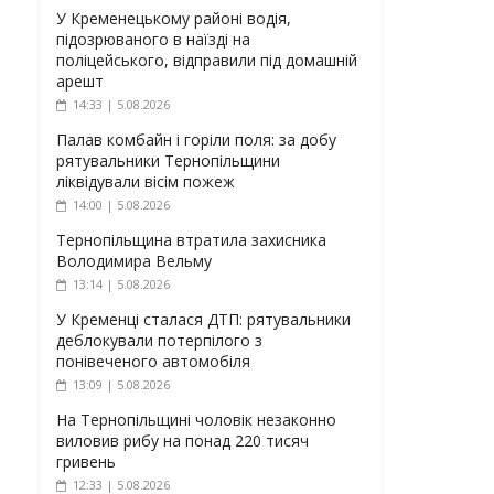
У Кременецькому районі водія,
підозрюваного в наїзді на
поліцейського, відправили під домашній
арешт
14:33 | 5.08.2026
Палав комбайн і горіли поля: за добу
рятувальники Тернопільщини
ліквідували вісім пожеж
14:00 | 5.08.2026
Тернопільщина втратила захисника
Володимира Вельму
13:14 | 5.08.2026
У Кременці сталася ДТП: рятувальники
деблокували потерпілого з
понівеченого автомобіля
13:09 | 5.08.2026
На Тернопільщині чоловік незаконно
виловив рибу на понад 220 тисяч
гривень
12:33 | 5.08.2026