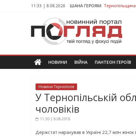
Skip
11:33 | 8.08.2026
ШАНА ГЕРОЯМ:
Тернопільщина
to
Вважався зник
content
ПОГЛЯД
На війні загин
Тернопільщина
Тернопільщина 
Новини
Тернополя.
Тернопільські
новини
НОВИНИ
ВІЙНА
ПАНТЕОН ГЕРОЇВ
та
події
Новини Тернополя
У Тернопільській обла
чоловіків
11:30 | 8.08.2018
Держстат нарахував в Україні 22,7 млн жінок і