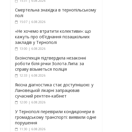
15:31 | 6.08.2026
Смертельна знахідка в тернопільському
полі
15:07 | 6.08.2026
«Не хочемо втратити колективи»: що
кажуть про об’єднання позашкільних
закладів у Тернополі
13:00 | 6.08.2026
Екоінспекція підтвердила незаконні
роботи біля річки Золота Липа: за
справу візьметься поліція
12:33 | 6.08.2026
Якісна діагностика стає доступнішою: у
Лановецькій лікарні запрацював
сучасний рентген-кабінет
12:00 | 6.08.2026
У Тернополі перевірили кондиціонери в
громадському транспорті: виявили одне
порушення
11:30 | 6.08.2026