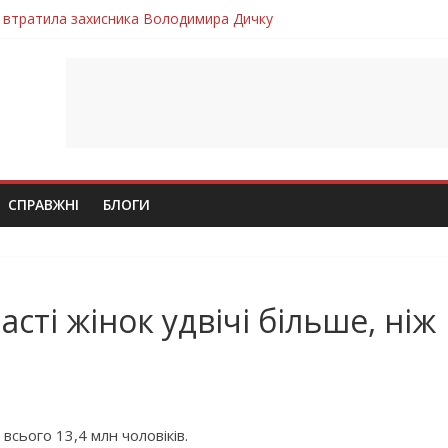
 втратила захисника Володимира Дичку
лим безвісти, – Ангелом додому повертається захисник Михайло
ув молодий захисник Дмитро Березко з Тернопільщини
 втратила захисника Володимира Вельму
втратила молодого захисника Андрія Іскоростенського
СПРАВЖНІ
БЛОГИ
сті жінок удвічі більше, ніж
 всього 13,4 млн чоловіків.