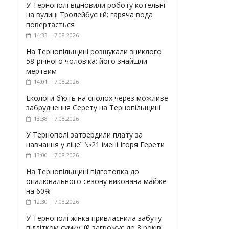
У Тернополі відновили роботу котельні
на вулиці Тролейбусній: гаряча вода
повертається
14:33 | 7.08.2026
На Тернопільщині розшукали зниклого
58-річного чоловіка: його знайшли
мертвим
14:01 | 7.08.2026
Екологи б’ють на сполох через можливе
забруднення Серету на Тернопільщині
13:38 | 7.08.2026
У Тернополі затвердили плату за
навчання у ліцеї №21 імені Ігоря Герети
13:00 | 7.08.2026
На Тернопільщині підготовка до
опалювального сезону виконана майже
на 60%
12:30 | 7.08.2026
У Тернополі жінка привласнила забуту
підлітком сумку: їй загрожує до 8 років