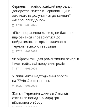
Серпень — найскладніший період для
донорства: жителів Тернопільщини
закликають долучитися до кампанії
«ЯСерпневийДонор»
17:34 | 6.08.2026
«Після поранення лише одне бажання –
відновитися і повернутися до
побратимів». Історія незламного
тернопільського гвардійця
17:26 | 6.08.2026
Як обрати суші для романтичної вечері в
Києві: найкращі поєднання ролів
17:14 | 6.08.2026
У липні митні надходження зросли
на 77мільйонів гривень
16:27 | 6.08.2026
Жителі Тернопільщини за 7 місяців
сплатили понад 1,6 млрд грн
військового збору