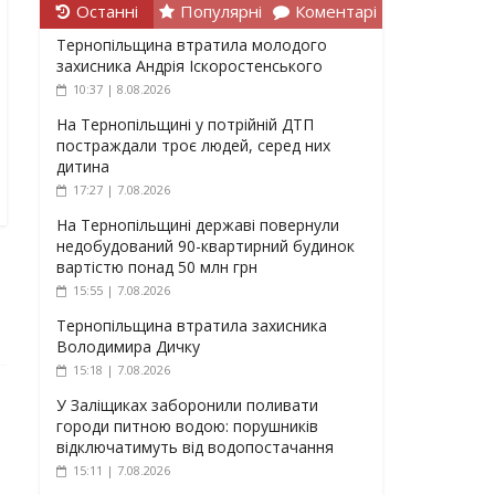
Останні
Популярні
Коментарі
Тернопільщина втратила молодого
захисника Андрія Іскоростенського
10:37 | 8.08.2026
На Тернопільщині у потрійній ДТП
постраждали троє людей, серед них
дитина
17:27 | 7.08.2026
На Тернопільщині державі повернули
недобудований 90-квартирний будинок
вартістю понад 50 млн грн
15:55 | 7.08.2026
Тернопільщина втратила захисника
Володимира Дичку
15:18 | 7.08.2026
У Заліщиках заборонили поливати
городи питною водою: порушників
відключатимуть від водопостачання
15:11 | 7.08.2026