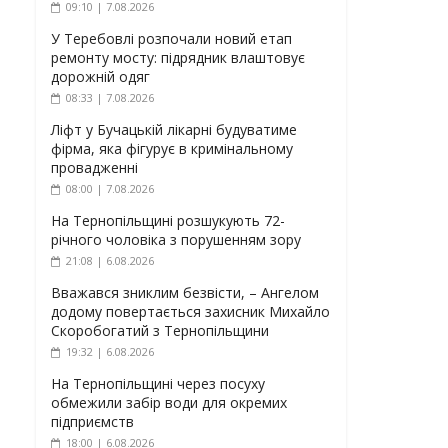
09:10 | 7.08.2026
У Теребовлі розпочали новий етап
ремонту мосту: підрядник влаштовує
дорожній одяг
08:33 | 7.08.2026
Ліфт у Бучацькій лікарні будуватиме
фірма, яка фігурує в кримінальному
провадженні
08:00 | 7.08.2026
На Тернопільщині розшукують 72-
річного чоловіка з порушенням зору
21:08 | 6.08.2026
Вважався зниклим безвісти, – Ангелом
додому повертається захисник Михайло
Скоробогатий з Тернопільщини
19:32 | 6.08.2026
На Тернопільщині через посуху
обмежили забір води для окремих
підприємств
18:00 | 6.08.2026