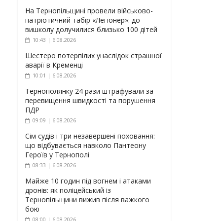
На Тернопільщині провели військово-
патріотичний табір «Легіонер»: до
вишколу долучилися близько 100 дітей
10:43 | 6.08.2026
Шестеро потерпілих унаслідок страшної
аварії в Кременці
10:01 | 6.08.2026
Тернополянку 24 рази штрафували за
перевищення швидкості та порушення
ПДР
09:09 | 6.08.2026
Сім судів і три незавершені поховання:
що відбувається навколо Пантеону
Героїв у Тернополі
08:33 | 6.08.2026
Майже 10 годин під вогнем і атаками
дронів: як поліцейський із
Тернопільщини вижив після важкого
бою
08:00 | 6.08.2026