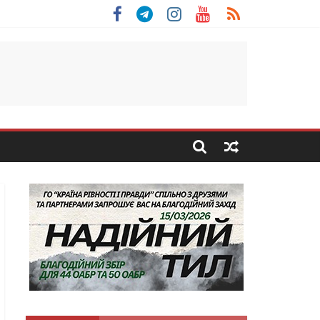
 Скоробогатий з Тернопільщини