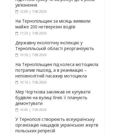
ув’язнення
12:00 | 7.08.2026
На Тернопільщині за місяць виявили
майже 200 нетверезих водіїв
11:25 | 7.08.2026
Державну екологічну інспекцію у
Тернопільській області реорганізують
10:55 | 7.08.2026
На Тернопільщині під колеса мотоцикла
потрапив пішохід, а в реанімацію –
неповнолітній пасажир мотоцикла
10:16 | 7.08.2026
Мер Чорткова закликав не купувати
будівлю на вулиці Хічія: її планують
демонтувати
10:00 | 7.08.2026
У Тернополі створюють всеукраїнську
організацію нащадків українських жертв
польських репресій