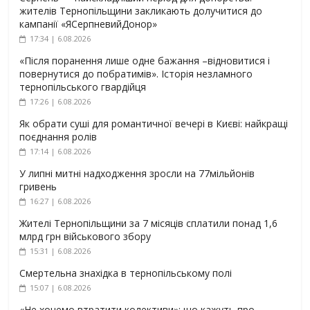
жителів Тернопільщини закликають долучитися до
кампанії «ЯСерпневийДонор»
17:34 | 6.08.2026
«Після поранення лише одне бажання –відновитися і
повернутися до побратимів». Історія незламного
тернопільського гвардійця
17:26 | 6.08.2026
Як обрати суші для романтичної вечері в Києві: найкращі
поєднання ролів
17:14 | 6.08.2026
У липні митні надходження зросли на 77мільйонів
гривень
16:27 | 6.08.2026
Жителі Тернопільщини за 7 місяців сплатили понад 1,6
млрд грн військового збору
15:31 | 6.08.2026
Смертельна знахідка в тернопільському полі
15:07 | 6.08.2026
«Не хочемо втратити колективи»: що кажуть про