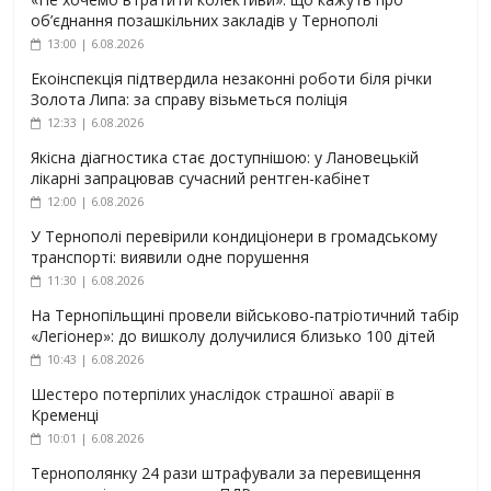
об’єднання позашкільних закладів у Тернополі
13:00 | 6.08.2026
Екоінспекція підтвердила незаконні роботи біля річки
Золота Липа: за справу візьметься поліція
12:33 | 6.08.2026
Якісна діагностика стає доступнішою: у Лановецькій
лікарні запрацював сучасний рентген-кабінет
12:00 | 6.08.2026
У Тернополі перевірили кондиціонери в громадському
транспорті: виявили одне порушення
11:30 | 6.08.2026
На Тернопільщині провели військово-патріотичний табір
«Легіонер»: до вишколу долучилися близько 100 дітей
10:43 | 6.08.2026
Шестеро потерпілих унаслідок страшної аварії в
Кременці
10:01 | 6.08.2026
Тернополянку 24 рази штрафували за перевищення