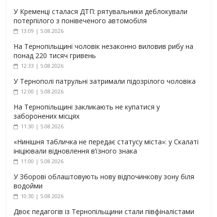
У Кременці сталася ДТП: рятувальники деблокували
потерпілого з понівеченого автомобіля
13:09 | 5.08.2026
На Тернопільщині чоловік незаконно виловив рибу на
понад 220 тисяч гривень
12:33 | 5.08.2026
У Тернополі патрульні затримали підозрілого чоловіка
12:00 | 5.08.2026
На Тернопільщині закликають не купатися у
заборонених місцях
11:30 | 5.08.2026
«Нинішня табличка не передає статусу міста»: у Скалаті
ініціювали відновлення в’їзного знака
11:00 | 5.08.2026
У Зборові облаштовують нову відпочинкову зону біля
водойми
10:30 | 5.08.2026
Двоє педагогів із Тернопільщини стали півфіналістами