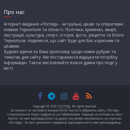
Про нас
Інтернет-видання «Погляд» - актуальні, цікаві та оперативні
новини Тернополя та області. Політика, кримінал, аварії,
люстрація, культура, спорт, історія, фото, рецепти та блоги
Тернополя. Надіємося, що сайт буде для Вас корисним та
цікавим.
Будемо вдячні за Ваші пропозиції щодо нових рубрик та
тематик для сайту. Ми постараємося відшукати потрібну
інформацію. Також висловлюйте власні думки про події у
місті.
Copyright © 2026
ПОГЛЯД
. All rights reserved.
За повного чи часткового використання текстів та зображень сайту «Погляд»
гіперпосилання https://poglyad.te.ua є обов’язковим. Редакція не впливає на зміст
блогів і не несе відповідальності за думку, яку автори висловлюють на сторінках
«Погляду». За зміст рекламної інформації відповідальність несе рекламодавець.