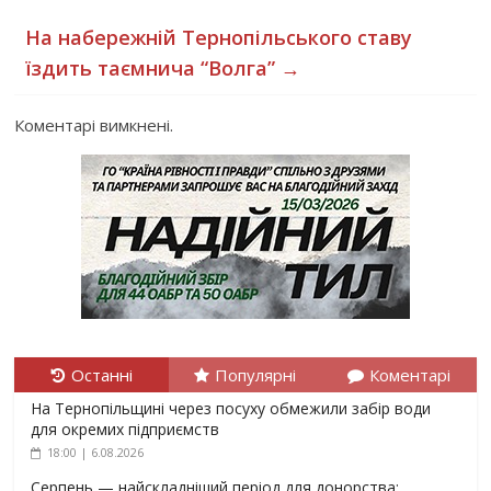
На набережній Тернопільського ставу
їздить таємнича “Волга”
→
Коментарі вимкнені.
Останні
Популярні
Коментарі
На Тернопільщині через посуху обмежили забір води
для окремих підприємств
18:00 | 6.08.2026
Серпень — найскладніший період для донорства: