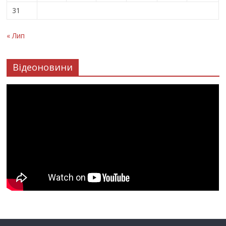
31
« Лип
Відеоновини