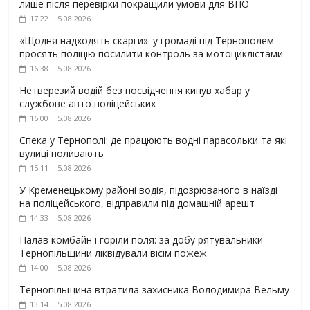
лише після перевірки покращили умови для ВПО
17:22 | 5.08.2026
«Щодня надходять скарги»: у громаді під Тернополем
просять поліцію посилити контроль за мотоциклістами
16:38 | 5.08.2026
Нетверезий водій без посвідчення кинув хабар у
службове авто поліцейських
16:00 | 5.08.2026
Спека у Тернополі: де працюють водні парасольки та які
вулиці поливають
15:11 | 5.08.2026
У Кременецькому районі водія, підозрюваного в наїзді
на поліцейського, відправили під домашній арешт
14:33 | 5.08.2026
Палав комбайн і горіли поля: за добу рятувальники
Тернопільщини ліквідували вісім пожеж
14:00 | 5.08.2026
Тернопільщина втратила захисника Володимира Вельму
13:14 | 5.08.2026