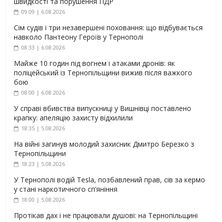
швидкості та порушення ПДР
09:09 | 6.08.2026
Сім судів і три незавершені поховання: що відбувається
навколо Пантеону Героїв у Тернополі
08:33 | 6.08.2026
Майже 10 годин під вогнем і атаками дронів: як
поліцейський із Тернопільщини вижив після важкого
бою
08:00 | 6.08.2026
У справі вбивства випускниці у Вишнівці поставлено
крапку: апеляцію захисту відхилили
18:35 | 5.08.2026
На війні загинув молодий захисник Дмитро Березко з
Тернопільщини
18:23 | 5.08.2026
У Тернополі водій Tesla, позбавлений прав, сів за кермо
у стані наркотичного сп’яніння
18:00 | 5.08.2026
Протікав дах і не працювали душові: на Тернопільщині