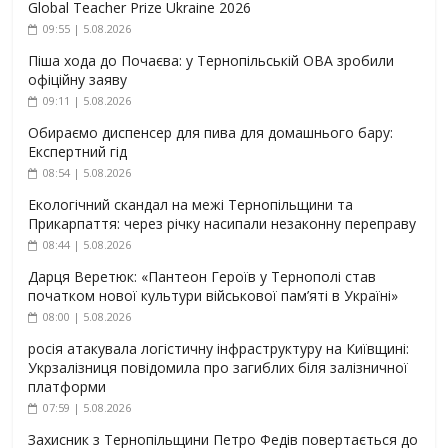
Global Teacher Prize Ukraine 2026
09:55 | 5.08.2026
Піша хода до Почаєва: у Тернопільській ОВА зробили
офіційну заяву
09:11 | 5.08.2026
Обираємо диспенсер для пива для домашнього бару:
Експертний гід
08:54 | 5.08.2026
Екологічний скандал на межі Тернопільщини та
Прикарпаття: через річку насипали незаконну переправу
08:44 | 5.08.2026
Дарця Веретюк: «Пантеон Героїв у Тернополі став
початком нової культури військової пам’яті в Україні»
08:00 | 5.08.2026
росія атакувала логістичну інфраструктуру на Київщині:
Укрзалізниця повідомила про загиблих біля залізничної
платформи
07:59 | 5.08.2026
Захисник з Тернопільщини Петро Федів повертається до