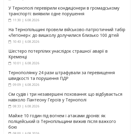
У Тернополі перевірили кондиціонери в громадському
транспорті: виявили одне порушення
11:30 | 6.08.2026
На Тернопільщині провели військово-патріотичний табір
«Легіонер»: до вишколу долучилися близько 100 дітей
10:43 | 6.08.2026
Шестеро потерпілих унаслідок страшної аварії в
Кременці
10:01 | 6.08.2026
Тернополянку 24 рази штрафували за перевищення
швидкості та порушення ПДР
09:09 | 6.08.2026
Сім судів і три незавершені поховання: що відбувається
навколо Пантеону Героїв у Тернополі
08:33 | 6.08.2026
Майже 10 годин під вогнем і атаками дронів: як
поліцейський із Тернопільщини вижив після важкого
бою
08:00 | 6.08.2026