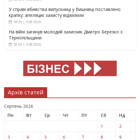
У справі вбивства випускниці у Вишнівці поставлено
крапку: апеляцію захисту відхилили
18:35 | 5.08.2026
На війні загинув молодий захисник Дмитро Березко з
Тернопільщини
18:23 | 5.08.2026
Архів статей
Серпень 2026
Пн
Вт
Ср
Чт
Пт
Сб
Нд
1
2
3
4
5
6
7
8
9