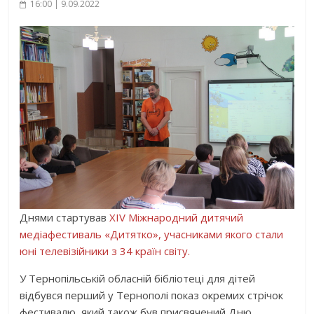
16:00 | 9.09.2022
Днями стартував
XIV Міжнародний дитячий
медіафестиваль «Дитятко», учасниками якого стали
юні телевізійники з 34 країн світу.
У Тернопільській обласній бібліотеці для дітей
відбувся перший у Тернополі показ окремих стрічок
фестивалю, який також був присвячений Дню