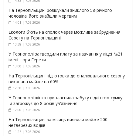
14:33 | 7.08.2026
На Тернопільщині розшукали зниклого 58-річного
чоловіка: його знайшли мертвим
14:01 | 7.08.2026
Екологи б’ють на сполох через можливе забруднення
Серету на Тернопільщині
13:38 | 7.08.2026
У Тернополі затвердили плату за навчання у ліцеї №21
імені Ігоря Герети
13:00 | 7.08.2026
На Тернопільщині підготовка до опалювального сезону
виконана майже на 60%
12:30 | 7.08.2026
У Тернополі жінка привласнила забуту підлітком сумку:
їй загрожує до 8 років ув’язнення
12:00 | 7.08.2026
На Тернопільщині за місяць виявили майже 200
нетверезих водіїв
11:25 | 7.08.2026