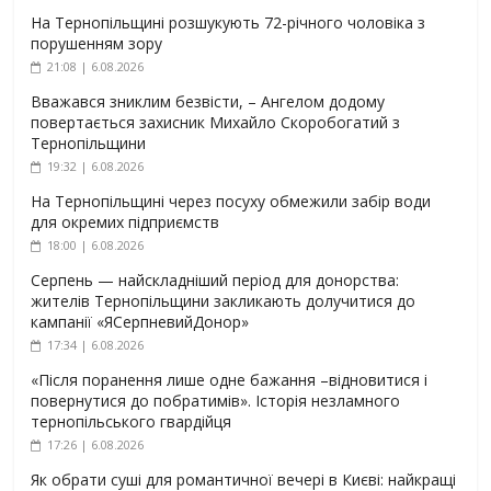
На Тернопільщині розшукують 72-річного чоловіка з
порушенням зору
21:08 | 6.08.2026
Вважався зниклим безвісти, – Ангелом додому
повертається захисник Михайло Скоробогатий з
Тернопільщини
19:32 | 6.08.2026
На Тернопільщині через посуху обмежили забір води
для окремих підприємств
18:00 | 6.08.2026
Серпень — найскладніший період для донорства:
жителів Тернопільщини закликають долучитися до
кампанії «ЯСерпневийДонор»
17:34 | 6.08.2026
«Після поранення лише одне бажання –відновитися і
повернутися до побратимів». Історія незламного
тернопільського гвардійця
17:26 | 6.08.2026
Як обрати суші для романтичної вечері в Києві: найкращі