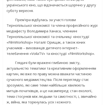
українського кіно, що відзначається щорічно у другу
суботу вересня.
Прем’єра відбулась за участі голови
Тернопільської кінокомісії та члена професійного журі
медіафесту Володимира Ханаса, членкині
Тернопільської кінокомісії та очільниці кіностудії
«
FilmWorkshop
» Наталії Орищак, а також юних
учасників – вихованців дитячого інтернет-
телебачення «
VoilaTV
» та кіностудії «
FilmWorkshop
».
Глядачі були вражені глибиною змісту,
актуальністю тематики та креативним оформленням
картин, які вже по праву можна вважати частиною
сучасного медіамистецтва. Після перегляду стає
зрозуміло, які саме теми найбільше хвилюють
митців-початківців, а це насамперед: стан екології,
тема стосунків між людьми та самотності, і, звичайно
ж, війна, яка торкнулась усіх і кожного.