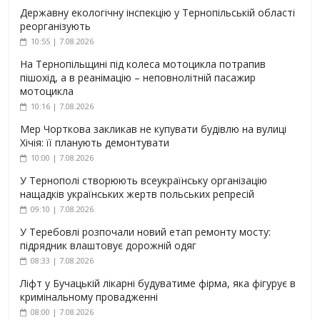
Державну екологічну інспекцію у Тернопільській області
реорганізують
10:55 | 7.08.2026
На Тернопільщині під колеса мотоцикла потрапив
пішохід, а в реанімацію – неповнолітній пасажир
мотоцикла
10:16 | 7.08.2026
Мер Чорткова закликав не купувати будівлю на вулиці
Хічія: її планують демонтувати
10:00 | 7.08.2026
У Тернополі створюють всеукраїнську організацію
нащадків українських жертв польських репресій
09:10 | 7.08.2026
У Теребовлі розпочали новий етап ремонту мосту:
підрядник влаштовує дорожній одяг
08:33 | 7.08.2026
Ліфт у Бучацькій лікарні будуватиме фірма, яка фігурує в
кримінальному провадженні
08:00 | 7.08.2026