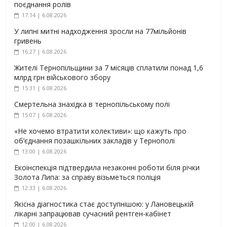
поєднання ролів
17:14 | 6.08.2026
У липні митні надходження зросли на 77мільйонів
гривень
16:27 | 6.08.2026
Жителі Тернопільщини за 7 місяців сплатили понад 1,6
млрд грн військового збору
15:31 | 6.08.2026
Смертельна знахідка в тернопільському полі
15:07 | 6.08.2026
«Не хочемо втратити колективи»: що кажуть про
об’єднання позашкільних закладів у Тернополі
13:00 | 6.08.2026
Екоінспекція підтвердила незаконні роботи біля річки
Золота Липа: за справу візьметься поліція
12:33 | 6.08.2026
Якісна діагностика стає доступнішою: у Лановецькій
лікарні запрацював сучасний рентген-кабінет
12:00 | 6.08.2026