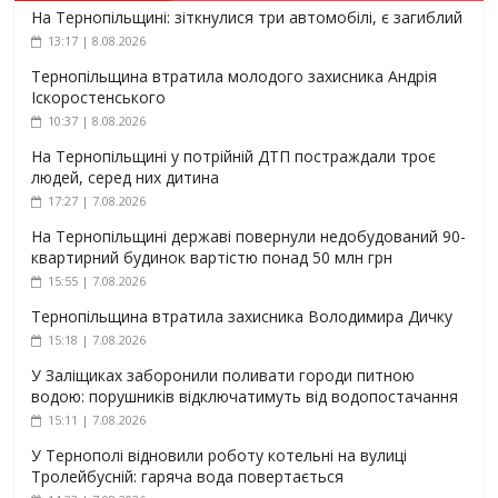
На Тернопільщині: зіткнулися три автомобілі, є загиблий
13:17 | 8.08.2026
Тернопільщина втратила молодого захисника Андрія
Іскоростенського
10:37 | 8.08.2026
На Тернопільщині у потрійній ДТП постраждали троє
людей, серед них дитина
17:27 | 7.08.2026
На Тернопільщині державі повернули недобудований 90-
квартирний будинок вартістю понад 50 млн грн
15:55 | 7.08.2026
Тернопільщина втратила захисника Володимира Дичку
15:18 | 7.08.2026
У Заліщиках заборонили поливати городи питною
водою: порушників відключатимуть від водопостачання
15:11 | 7.08.2026
У Тернополі відновили роботу котельні на вулиці
Тролейбусній: гаряча вода повертається