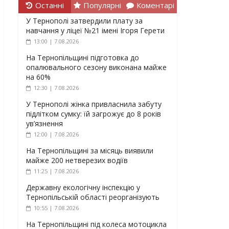
Останні
Популярні
Коментарі
У Тернополі затвердили плату за
навчання у ліцеї №21 імені Ігоря Герети
13:00 | 7.08.2026
На Тернопільщині підготовка до
опалювального сезону виконана майже
на 60%
12:30 | 7.08.2026
У Тернополі жінка привласнила забуту
підлітком сумку: їй загрожує до 8 років
ув’язнення
12:00 | 7.08.2026
На Тернопільщині за місяць виявили
майже 200 нетверезих водіїв
11:25 | 7.08.2026
Державну екологічну інспекцію у
Тернопільській області реорганізують
10:55 | 7.08.2026
На Тернопільщині під колеса мотоцикла