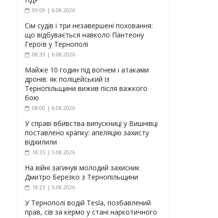
09:09 | 6.08.2026
Сім судів і три незавершені поховання:
що відбувається навколо Пантеону
Героїв у Тернополі
08:33 | 6.08.2026
Майже 10 годин під вогнем і атаками
дронів: як поліцейський із
Тернопільщини вижив після важкого
бою
08:00 | 6.08.2026
У справі вбивства випускниці у Вишнівці
поставлено крапку: апеляцію захисту
відхилили
18:35 | 5.08.2026
На війні загинув молодий захисник
Дмитро Березко з Тернопільщини
18:23 | 5.08.2026
У Тернополі водій Tesla, позбавлений
прав, сів за кермо у стані наркотичного