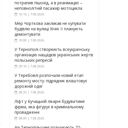
потрапив пішохід, а в реанімацію –
неповнолітній пасажир мотоцикла
10:16 | 7.08.2026
Мер Чорткова закликав не купувати
будівлю на вулиці Хічія: її планують
демонтувати
10:00 | 7.08.2026
У Тернополі створюють всеукраїнську
організацію нащадків українських жертв
польських репресій
09:10 | 7.08.2026
У Теребовлі розпочали новий етап
ремонту мосту: підрядник влаштовує
дорожній одяг
08:33 | 7.08.2026
Ліфт у Бучацькій лікарні будуватиме
фірма, яка фігурує в кримінальному
провадженні
08:00 | 7.08.2026
На Тернопільщині розшукують 72-