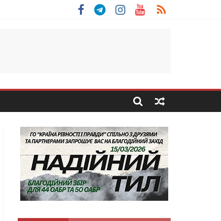
 Скоробогатий з Тернопільщини