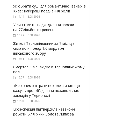
Як обрати суші для романтичної вечері в
Києві: найкращі поєднання ролів
17:14 | 6.08.2026
У липні митні надходження зросли
на 77мільйонів гривень
16:27 | 6.08.2026
Жителі Тернопільщини за 7 місяців
сплатили понад 1,6 млрд грн
військового збору
15:31 | 6.08.2026
Смертельна знахідка в тернопільському
полі
15:07 | 6.08.2026
«Не хочемо втратити колективи»: що
кажуть про об’єднання позашкільних
закладів у Тернополі
13:00 | 6.08.2026
Екоінспекція підтвердила незаконні
роботи біля річки Золота Липа: за