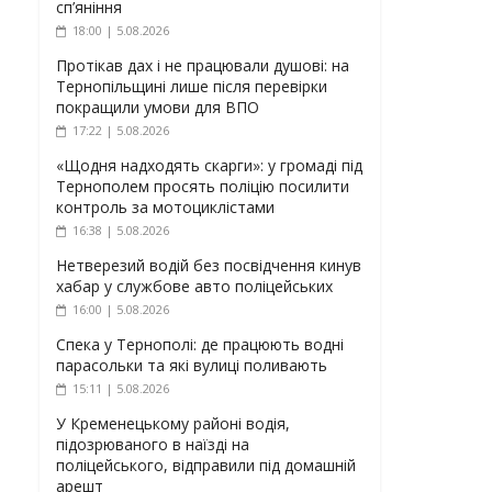
сп’яніння
18:00 | 5.08.2026
Протікав дах і не працювали душові: на
Тернопільщині лише після перевірки
покращили умови для ВПО
17:22 | 5.08.2026
«Щодня надходять скарги»: у громаді під
Тернополем просять поліцію посилити
контроль за мотоциклістами
16:38 | 5.08.2026
Нетверезий водій без посвідчення кинув
хабар у службове авто поліцейських
16:00 | 5.08.2026
Спека у Тернополі: де працюють водні
парасольки та які вулиці поливають
15:11 | 5.08.2026
У Кременецькому районі водія,
підозрюваного в наїзді на
поліцейського, відправили під домашній
арешт