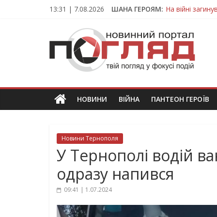
На війні загин
Skip
13:31 | 7.08.2026
ШАНА ГЕРОЯМ:
Тернопільщина
to
Захисник з Тер
content
ПОГЛЯД
Тернопільщина 
Вважався зник
Новини
Тернополя.
Тернопільські
новини
НОВИНИ
ВІЙНА
ПАНТЕОН ГЕРОЇВ
та
події
Новини Тернополя
У Тернополі водій в
одразу напився
09:41 | 1.07.2024