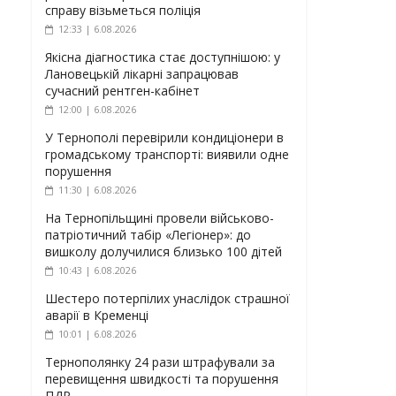
справу візьметься поліція
12:33 | 6.08.2026
Якісна діагностика стає доступнішою: у
Лановецькій лікарні запрацював
сучасний рентген-кабінет
12:00 | 6.08.2026
У Тернополі перевірили кондиціонери в
громадському транспорті: виявили одне
порушення
11:30 | 6.08.2026
На Тернопільщині провели військово-
патріотичний табір «Легіонер»: до
вишколу долучилися близько 100 дітей
10:43 | 6.08.2026
Шестеро потерпілих унаслідок страшної
аварії в Кременці
10:01 | 6.08.2026
Тернополянку 24 рази штрафували за
перевищення швидкості та порушення
ПДР