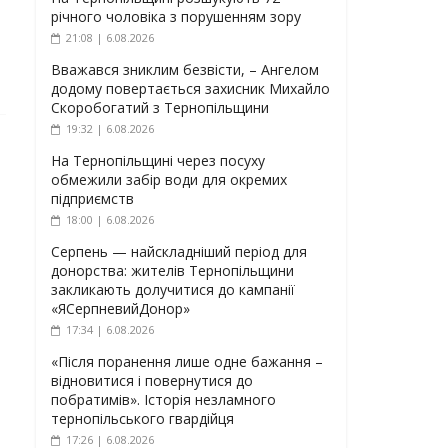
річного чоловіка з порушенням зору
21:08 | 6.08.2026
Вважався зниклим безвісти, – Ангелом
додому повертається захисник Михайло
Скоробогатий з Тернопільщини
19:32 | 6.08.2026
На Тернопільщині через посуху
обмежили забір води для окремих
підприємств
18:00 | 6.08.2026
Серпень — найскладніший період для
донорства: жителів Тернопільщини
закликають долучитися до кампанії
«ЯСерпневийДонор»
17:34 | 6.08.2026
«Після поранення лише одне бажання –
відновитися і повернутися до
побратимів». Історія незламного
тернопільського гвардійця
17:26 | 6.08.2026