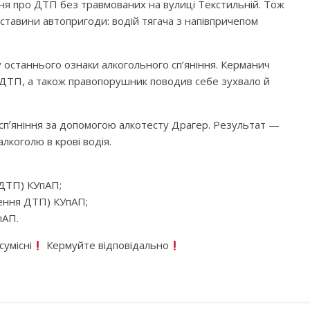
я про ДТП без травмованих на вулиці Текстильній. Тож
обставини автопригоди: водій тягача з напівпричепом
а у останнього ознаки алкогольного сп’яніння. Керманич
я ДТП, а також правопорушник поводив себе зухвало й
спʼяніння за допомогою алкотесту Драгер. Результат —
лкоголю в крові водія.
ДТП) КУпАП;
нення ДТП) КУпАП;
пАП.
умісні
Кермуйте відповідально