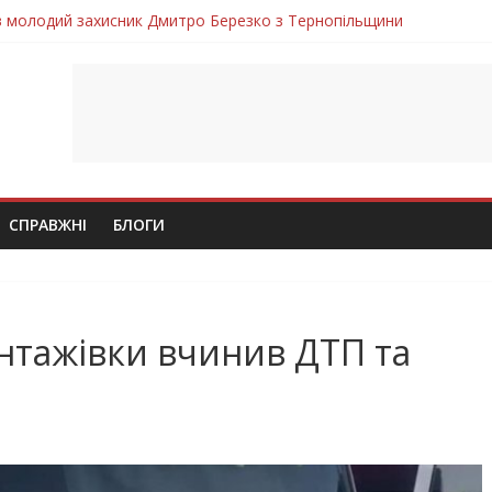
ув молодий захисник Дмитро Березко з Тернопільщини
 втратила захисника Володимира Вельму
нопільщини Петро Федів повертається до рідного дому «на щиті»
в скорботі: на щиті повертається воїн Володимир Паламарчук
лим безвісти, – Ангелом додому повертається захисник Михайло
СПРАВЖНІ
БЛОГИ
антажівки вчинив ДТП та