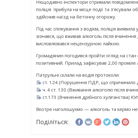
Нкщодавно інспектори отримали повідомленн
поліція прибула на місце події та з’ясували 
здійснив наїзд на бетонну огорожу.
Під час спілкування з водієм, поліція виявил
зізнався, що вживав алкоголь після вчиненн
висловлювався нецензурною лайкою.
Громадянин погодився пройти огляд на стан 
позитивний. Прилад зафіксував 2,00 проміле а
Патрульні склали на водія протоколи:
ст. 124 (Порушення ПДР, що спричинило 
ч. 4 ст. 130 (Вживання алкоголю після вчи
ст.173 (Вчинення дрібного хуліганства) КУ
Вкотре наголошуємо — алкоголь та кермо нес
Поділіться: