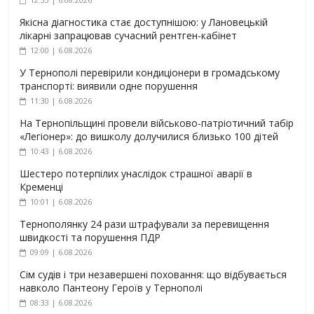
Якісна діагностика стає доступнішою: у Лановецькій
лікарні запрацював сучасний рентген-кабінет
12:00 | 6.08.2026
У Тернополі перевірили кондиціонери в громадському
транспорті: виявили одне порушення
11:30 | 6.08.2026
На Тернопільщині провели військово-патріотичний табір
«Легіонер»: до вишколу долучилися близько 100 дітей
10:43 | 6.08.2026
Шестеро потерпілих унаслідок страшної аварії в
Кременці
10:01 | 6.08.2026
Тернополянку 24 рази штрафували за перевищення
швидкості та порушення ПДР
09:09 | 6.08.2026
Сім судів і три незавершені поховання: що відбувається
навколо Пантеону Героїв у Тернополі
08:33 | 6.08.2026