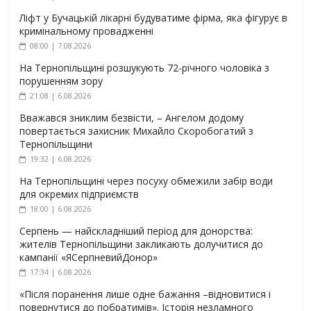
Ліфт у Бучацькій лікарні будуватиме фірма, яка фігурує в
кримінальному провадженні
08:00 | 7.08.2026
На Тернопільщині розшукують 72-річного чоловіка з
порушенням зору
21:08 | 6.08.2026
Вважався зниклим безвісти, – Ангелом додому
повертається захисник Михайло Скоробогатий з
Тернопільщини
19:32 | 6.08.2026
На Тернопільщині через посуху обмежили забір води
для окремих підприємств
18:00 | 6.08.2026
Серпень — найскладніший період для донорства:
жителів Тернопільщини закликають долучитися до
кампанії «ЯСерпневийДонор»
17:34 | 6.08.2026
«Після поранення лише одне бажання –відновитися і
повернутися до побратимів». Історія незламного