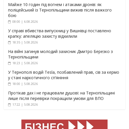
Майже 10 годин під вогнем і атаками дронів: як
поліцейський із Тернопільщини вижив після важкого
бою
08:00 | 6.08.2026
У справі вбивства випускниці у Вишнівці поставлено
крапку: апеляцію захисту відхилили
18:35 | 5.08.2026
На війні загинув молодий захисник Дмитро Березко з
Тернопільщини
18:23 | 5.08.2026
У Тернополі водій Tesla, позбавлений прав, сів за кермо
у стані наркотичного сп’яніння
18:00 | 5.08.2026
Протікав дах і не працювали душові: на Тернопільщині
лише після перевірки покращили умови для ВПО
17:22 | 5.08.2026