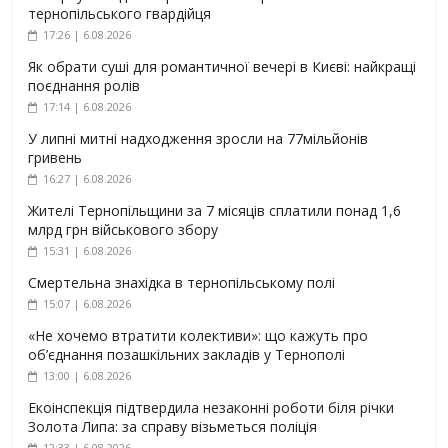
тернопільського гвардійця
17:26 | 6.08.2026
Як обрати суші для романтичної вечері в Києві: найкращі
поєднання ролів
17:14 | 6.08.2026
У липні митні надходження зросли на 77мільйонів
гривень
16:27 | 6.08.2026
Жителі Тернопільщини за 7 місяців сплатили понад 1,6
млрд грн військового збору
15:31 | 6.08.2026
Смертельна знахідка в тернопільському полі
15:07 | 6.08.2026
«Не хочемо втратити колективи»: що кажуть про
об’єднання позашкільних закладів у Тернополі
13:00 | 6.08.2026
Екоінспекція підтвердила незаконні роботи біля річки
Золота Липа: за справу візьметься поліція
12:33 | 6.08.2026