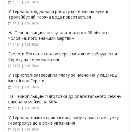
15:11 | 7.08.2026
У Тернополі відновили роботу котельні на вулиці
Тролейбусній: гаряча вода повертається
14:33 | 7.08.2026
На Тернопільщині розшукали зниклого 58-річного
чоловіка: його знайшли мертвим
14:01 | 7.08.2026
Екологи б’ють на сполох через можливе забруднення
Серету на Тернопільщині
13:38 | 7.08.2026
У Тернополі затвердили плату за навчання у ліцеї №21
імені Ігоря Герети
13:00 | 7.08.2026
На Тернопільщині підготовка до опалювального сезону
виконана майже на 60%
12:30 | 7.08.2026
У Тернополі жінка привласнила забуту підлітком сумку:
їй загрожує до 8 років ув’язнення
12:00 | 7.08.2026