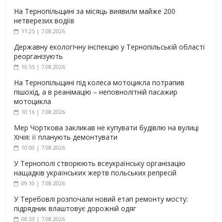
На Тернопільщині за місяць виявили майже 200
нетверезих водіїв
11:25 | 7.08.2026
Державну екологічну інспекцію у Тернопільській області
реорганізують
10:55 | 7.08.2026
На Тернопільщині під колеса мотоцикла потрапив
пішохід, а в реанімацію – неповнолітній пасажир
мотоцикла
10:16 | 7.08.2026
Мер Чорткова закликав не купувати будівлю на вулиці
Хічія: її планують демонтувати
10:00 | 7.08.2026
У Тернополі створюють всеукраїнську організацію
нащадків українських жертв польських репресій
09:10 | 7.08.2026
У Теребовлі розпочали новий етап ремонту мосту:
підрядник влаштовує дорожній одяг
08:33 | 7.08.2026