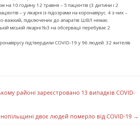
ном на 10 годину 12 травня –
5 пацієнтів (3 дитини і 2
єнтів – у лікарні із підозрами на коронавірус. 4 з них –
ьо-важкий, підключених до апаратів ШВЛ немає.
кій міській лікарні №3 на обсервації перебуває 2
коронавірусу підтвердили COVID-19 у 96 людей. 32 жителів
ькому районі зареєстровано 13 випадків COVID-
рнопільщині двоє людей померло від COVID-19
→