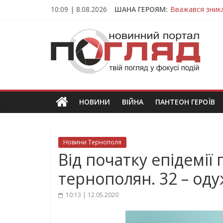
Skip
10:09 | 8.08.2026
ШАНА ГЕРОЯМ:
Вважався зник
to
На війні загин
content
ПОГЛЯД
Тернопільщина
Захисник з Тер
Тернопільщина
Новини
Тернополя.
Тернопільські
новини
НОВИНИ
ВІЙНА
ПАНТЕОН ГЕРОЇВ
та
події
Новини Тернополя
Від початку епідемії
тернополян. 32 – од
10:13 | 12.05.2020