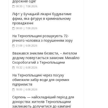
дорожній одяг
08:33 | 7.08.2026
Ліфт у Бучацькій лікарні будуватиме
фірма, яка фігурує в кримінальному
провадженні
08:00 | 7.08.2026
На Тернопільщині розшукують 72-
річного чоловіка з порушенням зору
21:08 | 6.08.2026
Вважався зниклим безвісти, – Ангелом
додому повертається захисник Михайло
Скоробогатий з Тернопільщини
19:32 | 6.08.2026
На Тернопільщині через посуху
обмежили забір води для окремих
підприємств
18:00 | 6.08.2026
Серпень — найскладніший період для
донорства: жителів Тернопільщини
закликають долучитися до кампанії