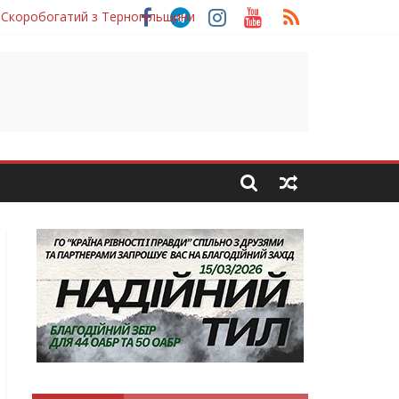
 Скоробогатий з Тернопільщини