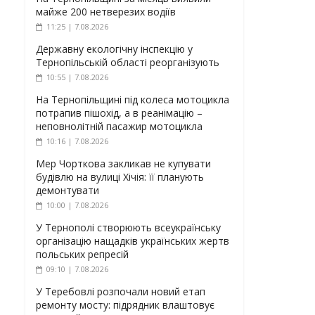
майже 200 нетверезих водіїв
11:25 | 7.08.2026
Державну екологічну інспекцію у
Тернопільській області реорганізують
10:55 | 7.08.2026
На Тернопільщині під колеса мотоцикла
потрапив пішохід, а в реанімацію –
неповнолітній пасажир мотоцикла
10:16 | 7.08.2026
Мер Чорткова закликав не купувати
будівлю на вулиці Хічія: її планують
демонтувати
10:00 | 7.08.2026
У Тернополі створюють всеукраїнську
організацію нащадків українських жертв
польських репресій
09:10 | 7.08.2026
У Теребовлі розпочали новий етап
ремонту мосту: підрядник влаштовує