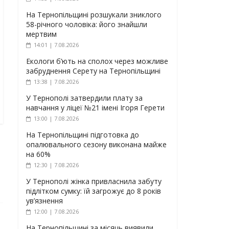
На Тернопільщині розшукали зниклого
58-річного чоловіка: його знайшли
мертвим
14:01 | 7.08.2026
Екологи б’ють на сполох через можливе
забруднення Серету на Тернопільщині
13:38 | 7.08.2026
У Тернополі затвердили плату за
навчання у ліцеї №21 імені Ігоря Герети
13:00 | 7.08.2026
На Тернопільщині підготовка до
опалювального сезону виконана майже
на 60%
12:30 | 7.08.2026
У Тернополі жінка привласнила забуту
підлітком сумку: їй загрожує до 8 років
ув’язнення
12:00 | 7.08.2026
На Тернопільщині за місяць виявили