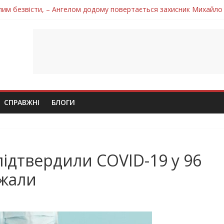
лим безвісти, – Ангелом додому повертається захисник Михайло
ув молодий захисник Дмитро Березко з Тернопільщини
 втратила захисника Володимира Вельму
нопільщини Петро Федів повертається до рідного дому «на щиті»
 втратила захисника Володимира Дичку
СПРАВЖНІ
БЛОГИ
 підтвердили COVID-19 у 96
ужали