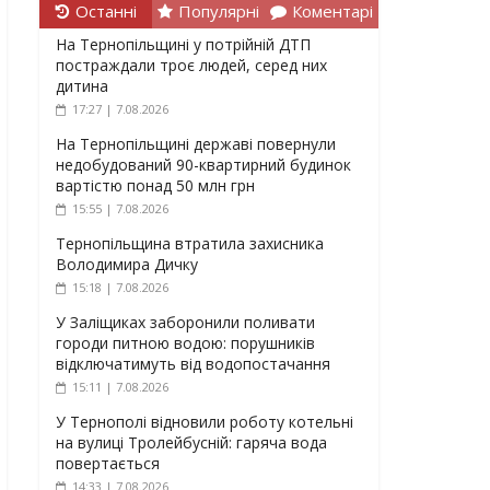
Останні
Популярні
Коментарі
На Тернопільщині у потрійній ДТП
постраждали троє людей, серед них
дитина
17:27 | 7.08.2026
На Тернопільщині державі повернули
недобудований 90-квартирний будинок
вартістю понад 50 млн грн
15:55 | 7.08.2026
Тернопільщина втратила захисника
Володимира Дичку
15:18 | 7.08.2026
У Заліщиках заборонили поливати
городи питною водою: порушників
відключатимуть від водопостачання
15:11 | 7.08.2026
У Тернополі відновили роботу котельні
на вулиці Тролейбусній: гаряча вода
повертається
14:33 | 7.08.2026