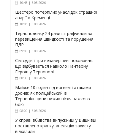
10:43 | 6.08.2026
Шестеро потерпілих унаслідок страшної
аварії в Кременці
10:01 | 6.08.2026
Тернополянку 24 рази штрафували за
перевищення швидкості та порушення
ПДР
09:09 | 6.08.2026
Сім судів і три незавершені поховання:
що відбувається навколо Пантеону
Героїв у Тернополі
08:33 | 6.08.2026
Майже 10 годин під вогнем і атаками
дронів: як поліцейський із
Тернопільщини вижив після важкого
бою
08:00 | 6.08.2026
У справі вбивства випускниці у Вишнівці
поставлено крапку: апеляцію захисту
відхилили