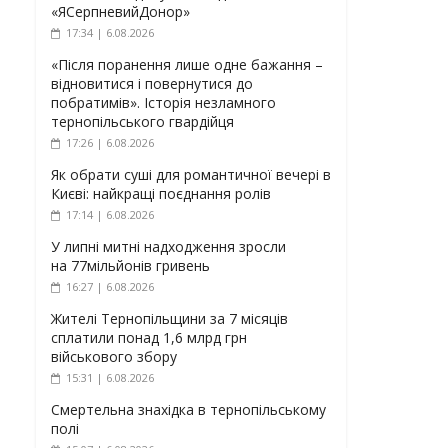
«ЯСерпневийДонор»
17:34 | 6.08.2026
«Після поранення лише одне бажання –
відновитися і повернутися до
побратимів». Історія незламного
тернопільського гвардійця
17:26 | 6.08.2026
Як обрати суші для романтичної вечері в
Києві: найкращі поєднання ролів
17:14 | 6.08.2026
У липні митні надходження зросли
на 77мільйонів гривень
16:27 | 6.08.2026
Жителі Тернопільщини за 7 місяців
сплатили понад 1,6 млрд грн
військового збору
15:31 | 6.08.2026
Смертельна знахідка в тернопільському
полі