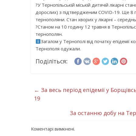
?
У Тернопільській міській дитячій лікарні ста
дорослих) з підтвердженим COVID-19. Ще 8 паці
тернополяни. Стан хворих у лікарні – середн
?
Станом на 10 годину 12 травня в Тернопільсь
тернополян.
Загалом у Тернополі від початку епідемії 
Тернополя одужали.
Поділіться:
←
За весь період епідемії у Борщівс
19
За останню добу на Те
Коментарі вимкнені.