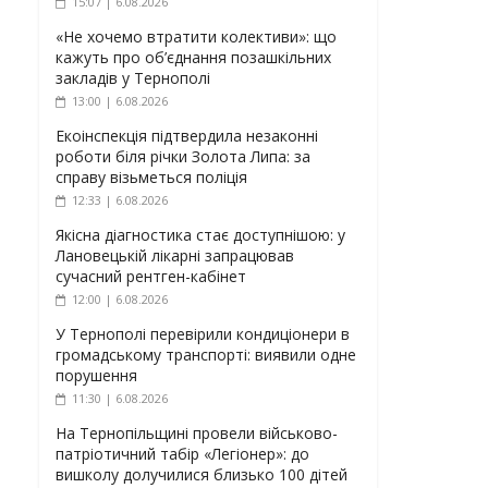
15:07 | 6.08.2026
«Не хочемо втратити колективи»: що
кажуть про об’єднання позашкільних
закладів у Тернополі
13:00 | 6.08.2026
Екоінспекція підтвердила незаконні
роботи біля річки Золота Липа: за
справу візьметься поліція
12:33 | 6.08.2026
Якісна діагностика стає доступнішою: у
Лановецькій лікарні запрацював
сучасний рентген-кабінет
12:00 | 6.08.2026
У Тернополі перевірили кондиціонери в
громадському транспорті: виявили одне
порушення
11:30 | 6.08.2026
На Тернопільщині провели військово-
патріотичний табір «Легіонер»: до
вишколу долучилися близько 100 дітей