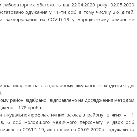
 лабораторних обстежень від 22.04.2020 року, 02.05.2020
нстатовано одужання у 11-ти осіб, в тому числі у 2-х дітей.
ки захворювання на COVID-19 у Борщівському ра
йоні не
йона лікарня» на стаціонарному лікуванні знаходиться дві
.
кому районі відібрано і відправлено на дослідження методом
іджено – 178 проба.
 лікувально-профілактичних закладів району, з яких – 11
ків, 6 осіб молодшого медичного персоналу. У двох осіб
иявлено COVID-19, які станом на 06.05.2020р.- одужали та