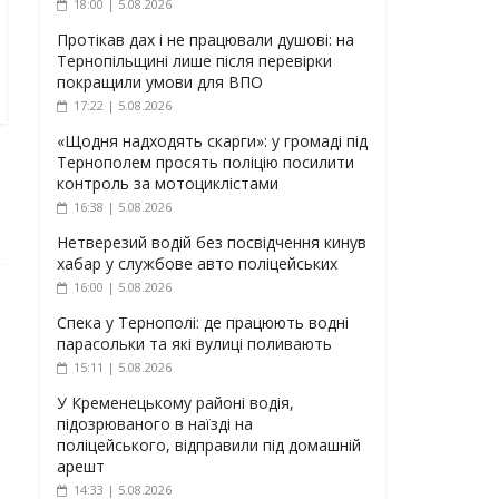
18:00 | 5.08.2026
Протікав дах і не працювали душові: на
Тернопільщині лише після перевірки
покращили умови для ВПО
17:22 | 5.08.2026
«Щодня надходять скарги»: у громаді під
Тернополем просять поліцію посилити
контроль за мотоциклістами
16:38 | 5.08.2026
Нетверезий водій без посвідчення кинув
хабар у службове авто поліцейських
16:00 | 5.08.2026
Спека у Тернополі: де працюють водні
парасольки та які вулиці поливають
15:11 | 5.08.2026
У Кременецькому районі водія,
підозрюваного в наїзді на
поліцейського, відправили під домашній
арешт
14:33 | 5.08.2026