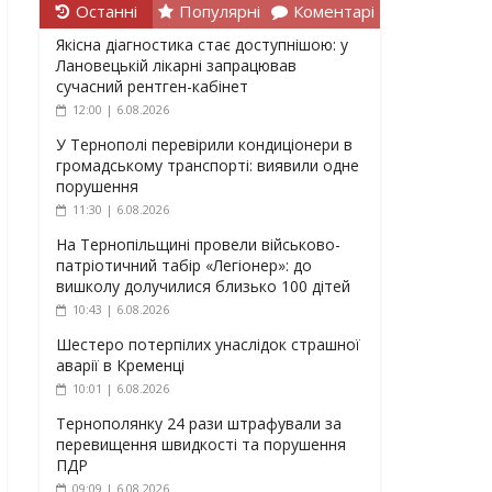
Останні
Популярні
Коментарі
Якісна діагностика стає доступнішою: у
Лановецькій лікарні запрацював
сучасний рентген-кабінет
12:00 | 6.08.2026
У Тернополі перевірили кондиціонери в
громадському транспорті: виявили одне
порушення
11:30 | 6.08.2026
На Тернопільщині провели військово-
патріотичний табір «Легіонер»: до
вишколу долучилися близько 100 дітей
10:43 | 6.08.2026
Шестеро потерпілих унаслідок страшної
аварії в Кременці
10:01 | 6.08.2026
Тернополянку 24 рази штрафували за
перевищення швидкості та порушення
ПДР
09:09 | 6.08.2026