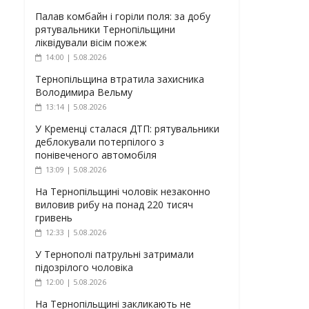
Палав комбайн і горіли поля: за добу
рятувальники Тернопільщини
ліквідували вісім пожеж
14:00 | 5.08.2026
Тернопільщина втратила захисника
Володимира Вельму
13:14 | 5.08.2026
У Кременці сталася ДТП: рятувальники
деблокували потерпілого з
понівеченого автомобіля
13:09 | 5.08.2026
На Тернопільщині чоловік незаконно
виловив рибу на понад 220 тисяч
гривень
12:33 | 5.08.2026
У Тернополі патрульні затримали
підозрілого чоловіка
12:00 | 5.08.2026
На Тернопільщині закликають не