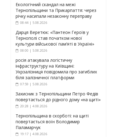
Екологічний скандал на межі
Тернопільщини та Прикарпаття: через
річку насипали незаконну переправу
08:44 | 5.08.2026
Дарця Веретюк: «Пантеон Героїв у
Тернополі став початком нової
культури військової пам’яті в Україні»
08:00 | 5.08.2026
росія атакувала логістичну
інфраструктуру на Київщині:
Укрзалізниця повідомила про загиблих
біля залізничної платформи
07:59 | 5.08.2026
Захисник з Тернопільщини Петро Федів
повертається до рідного дому «на щиті»
20:28 | 4.08.2026
Тернопільщина в скорботі: на щиті
повертається воїн Володимир
Паламарчук
19:17 | 4.08.2026