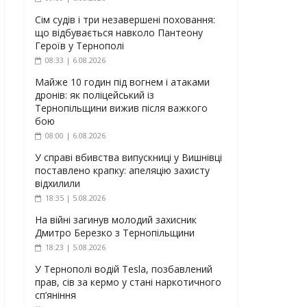
Сім судів і три незавершені поховання:
що відбувається навколо Пантеону
Героїв у Тернополі
08:33 | 6.08.2026
Майже 10 годин під вогнем і атаками
дронів: як поліцейський із
Тернопільщини вижив після важкого
бою
08:00 | 6.08.2026
У справі вбивства випускниці у Вишнівці
поставлено крапку: апеляцію захисту
відхилили
18:35 | 5.08.2026
На війні загинув молодий захисник
Дмитро Березко з Тернопільщини
18:23 | 5.08.2026
У Тернополі водій Tesla, позбавлений
прав, сів за кермо у стані наркотичного
сп’яніння