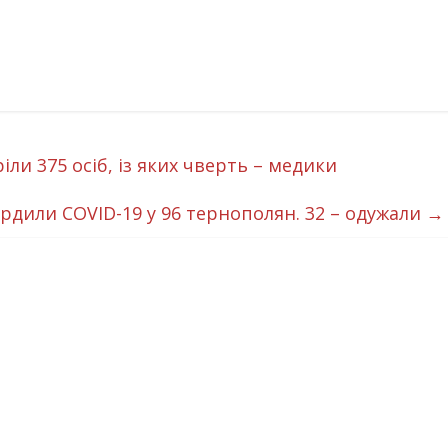
ріли 375 осіб, із яких чверть – медики
ердили COVID-19 у 96 тернополян. 32 – одужали
→