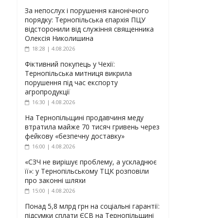
За непослух і порушення канонічного
порядку: Тернопільська єпархія ПЦУ
відсторонили від служіння священника
Олексія Николишина
18:28 | 4.08.2026
Фіктивний покупець у Чехії:
Тернопільська митниця викрила
порушення під час експорту
агропродукції
16:30 | 4.08.2026
На Тернопільщині продавчиня меду
втратила майже 70 тисяч гривень через
фейкову «безпечну доставку»
16:00 | 4.08.2026
«СЗЧ не вирішує проблему, а ускладнює
її»: у Тернопільському ТЦК розповіли
про законні шляхи
15:00 | 4.08.2026
Понад 5,8 млрд грн на соціальні гарантії:
підсумки сплати ЄСВ на Тернопільщині