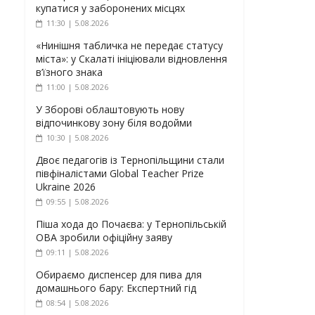
купатися у заборонених місцях
11:30 | 5.08.2026
«Нинішня табличка не передає статусу
міста»: у Скалаті ініціювали відновлення
в’їзного знака
11:00 | 5.08.2026
У Зборові облаштовують нову
відпочинкову зону біля водойми
10:30 | 5.08.2026
Двоє педагогів із Тернопільщини стали
півфіналістами Global Teacher Prize
Ukraine 2026
09:55 | 5.08.2026
Піша хода до Почаєва: у Тернопільській
ОВА зробили офіційну заяву
09:11 | 5.08.2026
Обираємо диспенсер для пива для
домашнього бару: Експертний гід
08:54 | 5.08.2026