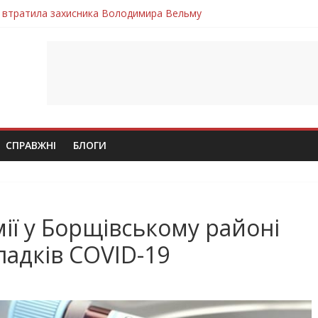
 втратила захисника Володимира Вельму
нопільщини Петро Федів повертається до рідного дому «на щиті»
в скорботі: на щиті повертається воїн Володимир Паламарчук
ння бойового завдання загинув захисник Юрій Пушкар з Тернопі
ув молодий захисник Дмитро Березко з Тернопільщини
СПРАВЖНІ
БЛОГИ
мії у Борщівському районі
падків COVID-19