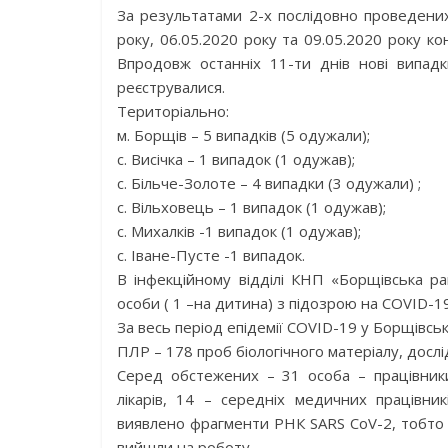
За результатами 2-х послідовно проведених
року, 06.05.2020 року та 09.05.2020 року ко
Впродовж останніх 11-ти днів нові випад
реєструвалися.
Територіально:
м. Борщів – 5 випадків (5 одужали);
с. Висічка – 1 випадок (1 одужав);
с. Більче-Золоте – 4 випадки (3 одужали) ;
с. Вільховець – 1 випадок (1 одужав);
с. Михалків -1 випадок (1 одужав);
с. Іване-Пусте -1 випадок.
В інфекційному відділі КНП «Борщівська ра
особи ( 1 –на дитина) з підозрою на COVID-19
За весь період епідемії COVID-19 у Борщівсь
ПЛР – 178 проб біологічного матеріалу, досл
Серед обстежених – 31 особа – працівники
лікарів, 14 – середніх медичних працівни
виявлено фрагменти PНК SARS CоV-2, тобто в
вийшли на роботу.