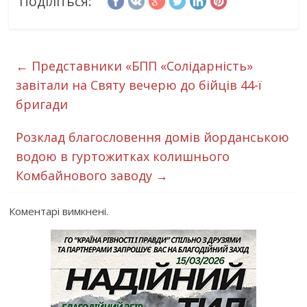
Поділіться:
←
Представники «БПП «Солідарність»
завітали на Святу вечерю до бійців 44-ї
бригади
Розклад благословення домів йорданською
водою в гуртожитках колишнього
Комбайнового заводу
→
Коментарі вимкнені.