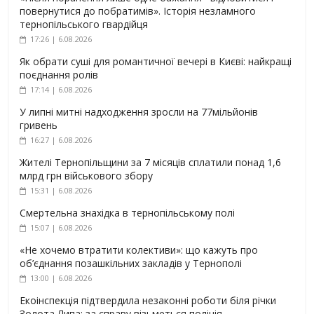
повернутися до побратимів». Історія незламного
тернопільського гвардійця
17:26 | 6.08.2026
Як обрати суші для романтичної вечері в Києві: найкращі
поєднання ролів
17:14 | 6.08.2026
У липні митні надходження зросли на 77мільйонів
гривень
16:27 | 6.08.2026
Жителі Тернопільщини за 7 місяців сплатили понад 1,6
млрд грн військового збору
15:31 | 6.08.2026
Смертельна знахідка в тернопільському полі
15:07 | 6.08.2026
«Не хочемо втратити колективи»: що кажуть про
об’єднання позашкільних закладів у Тернополі
13:00 | 6.08.2026
Екоінспекція підтвердила незаконні роботи біля річки
Золота Липа: за справу візьметься поліція