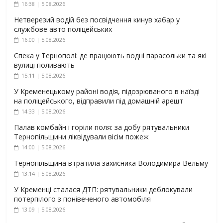
16:38 | 5.08.2026
Нетверезий водій без посвідчення кинув хабар у
службове авто поліцейських
16:00 | 5.08.2026
Спека у Тернополі: де працюють водні парасольки та які
вулиці поливають
15:11 | 5.08.2026
У Кременецькому районі водія, підозрюваного в наїзді
на поліцейського, відправили під домашній арешт
14:33 | 5.08.2026
Палав комбайн і горіли поля: за добу рятувальники
Тернопільщини ліквідували вісім пожеж
14:00 | 5.08.2026
Тернопільщина втратила захисника Володимира Вельму
13:14 | 5.08.2026
У Кременці сталася ДТП: рятувальники деблокували
потерпілого з понівеченого автомобіля
13:09 | 5.08.2026