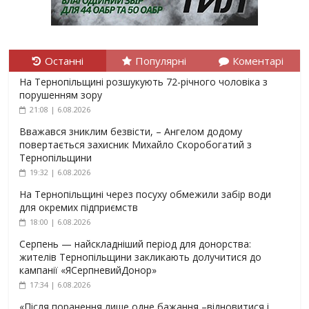
Останні
Популярні
Коментарі
На Тернопільщині розшукують 72-річного чоловіка з
порушенням зору
21:08 | 6.08.2026
Вважався зниклим безвісти, – Ангелом додому
повертається захисник Михайло Скоробогатий з
Тернопільщини
19:32 | 6.08.2026
На Тернопільщині через посуху обмежили забір води
для окремих підприємств
18:00 | 6.08.2026
Серпень — найскладніший період для донорства:
жителів Тернопільщини закликають долучитися до
кампанії «ЯСерпневийДонор»
17:34 | 6.08.2026
«Після поранення лише одне бажання –відновитися і