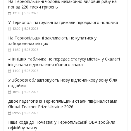
На Тернопільщині чоловік незаконно виловив рибу на
понад 220 тисяч гривень
12:33 | 5.08.2026
У Тернополі патрульні затримали підозрілого чоловіка
12:00 | 5.08.2026
На Тернопільщині закликають не купатися у
заборонених місцях
11:30 | 5.08.2026
«Нинішня табличка не передає статусу міста»: у Скалаті
ініціювали відновлення в’їзного знака
11:00 | 5.08.2026
У Зборові облаштовують нову відпочинкову зону біля
водойми
10:30 | 5.08.2026
Двоє педагогів із Тернопільщини стали півфіналістами
Global Teacher Prize Ukraine 2026
09:55 | 5.08.2026
Піша хода до Почаєва: у Тернопільській ОВА зробили
офіційну заяву