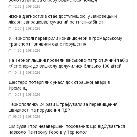
12:33 | 6.08.2026
Якісна діагностика стає доступнішою: у Лановецькій
лікарні запрацював сучасний рентген-кабінет
12:00 | 6.08.2026
У Тернополі перевірили кондиціонери в громадському
транспорті: виявили одне порушення
11:30 | 6.08.2026
На Тернопільщині провели військово-патріотичний табір
«Легіонер»: до вишколу долучилися близько 100 дітей
10:43 | 6.08.2026
Шестеро потерпілих унаслідок страшної аварії в
Кременці
10:01 | 6.08.2026
Тернополянку 24 рази штрафували за перевищення
швидкості та порушення ПДР
09:09 | 6.08.2026
Сім судів і три незавершені поховання: що відбувається
навколо Пантеону Героїв у Тернополі