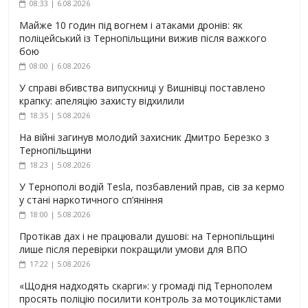
08:33 | 6.08.2026
Майже 10 годин під вогнем і атаками дронів: як
поліцейський із Тернопільщини вижив після важкого
бою
08:00 | 6.08.2026
У справі вбивства випускниці у Вишнівці поставлено
крапку: апеляцію захисту відхилили
18:35 | 5.08.2026
На війні загинув молодий захисник Дмитро Березко з
Тернопільщини
18:23 | 5.08.2026
У Тернополі водій Tesla, позбавлений прав, сів за кермо
у стані наркотичного сп’яніння
18:00 | 5.08.2026
Протікав дах і не працювали душові: на Тернопільщині
лише після перевірки покращили умови для ВПО
17:22 | 5.08.2026
«Щодня надходять скарги»: у громаді під Тернополем
просять поліцію посилити контроль за мотоциклістами