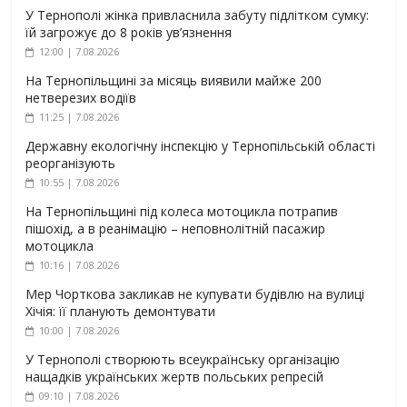
У Тернополі жінка привласнила забуту підлітком сумку:
їй загрожує до 8 років ув’язнення
12:00 | 7.08.2026
На Тернопільщині за місяць виявили майже 200
нетверезих водіїв
11:25 | 7.08.2026
Державну екологічну інспекцію у Тернопільській області
реорганізують
10:55 | 7.08.2026
На Тернопільщині під колеса мотоцикла потрапив
пішохід, а в реанімацію – неповнолітній пасажир
мотоцикла
10:16 | 7.08.2026
Мер Чорткова закликав не купувати будівлю на вулиці
Хічія: її планують демонтувати
10:00 | 7.08.2026
У Тернополі створюють всеукраїнську організацію
нащадків українських жертв польських репресій
09:10 | 7.08.2026