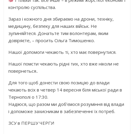
контролю суспільства.
Зараз і кожного дня збираємо на дрони, техніку,
медицину, безпеку для наших військ. Не
зупиняйтеся. Донатьте тим волонтерам, яким
довіряєте, – просить Ольга Тимошенко.
Нашої допомоги чекають ті, хто має повернутися.
Нашої помсти чекають рідні тих, хто вже ніколи не
повернеться..
Для того щоб донести свою позицію до влади
чекають всіх в четвер 14 вересня біля міської ради в
Тернополі о 17:30.
Надіюся, що разом ми доб’ємося розуміння від влади
і допоможе захисникам в забезпеченні їх потреб.
ЗСУ в ПЕРШУ ЧЕРГУ!