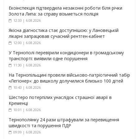
Екоінспекція підтвердила незаконні роботи біля річки
Золота Липа: за справу візьметься поліція
12:33 | 6.08.2026
Якісна діагностика стає доступнішою: у Лановецькій
лікарні запрацював сучасний рентген-кабінет
12:00 | 6.08.2026
У Тернополі перевірили кондиціонери в громадському
транспорті: виявили одне порушення
11:30 | 6.08.2026
На Тернопільщині провели військово-патріотичний табір
«Легіонер»: до вишколу долучилися близько 100 дітей
10:43 | 6.08.2026
Шестеро потерпілих унаслідок страшної аварії в
Кременці
10:01 | 6.08.2026
Тернополянку 24 рази штрафували за перевищення
швидкості та порушення ПДР
09:09 | 6.08.2026