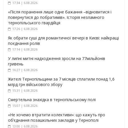
17:34 | 6.08.2026
«Після поранення лише одне бажання –відновитися і
повернутися до побратимів». Історія незламного
тернопільського гвардійця
17:26 | 6.08.2026
Як обрати суші для романтичної вечері в Києві: найкращі
поєднання ролів
17:14 | 6.08.2026
У липні митні надходження зросли на 77мільйонів
гривень
16:27 | 6.08.2026
Жителі Тернопільщини за 7 місяців сплатили понад 1,6
млрд грн військового збору
15:31 | 6.08.2026
Смертельна знахідка в тернопільському полі
15:07 | 6.08.2026
«Не хочемо втратити колективи»: що кажуть про
об’єднання позашкільних закладів у Тернополі
13:00 | 6.08.2026