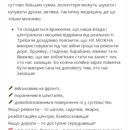
суттєво більших сумах, волонтери можуть шукати і
купувати дрони, автівки, тактичну медицину де це
тільки можливо.
Та складається враження, що наша влада і
центральна і місцема відірвана від реальності.
Треба їм дохідливо пояснити, що НЕ МОЖНА
використовувати під час війни гроші на ремонти
доріг, бруківку, стадіони, барабани, ялинки та ін.
Вважаю, що ми зобов’язані стати на захист тих,
хто нас захищає.
Бо кожна копійка зараз повинна
бути використана на допомогу тим, зто нас
захищає:
військовим на фронті,
пораненим в шпиталях,
демобілізованим в поверненні їх у суспільство.
Якщо ремонти – то школи, садочки, лікарні,
реабілітаційні центри, бомбосховища!
Якщо дороги – то доступне середовище!
І тільки так. Все інше – в режимі жорсткої економії і