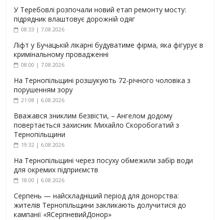
У Теребовлі розпочали новий етап ремонту мосту:
підрядник влаштовує дорожній одяг
08:33 | 7.08.2026
Ліфт у Бучацькій лікарні будуватиме фірма, яка фігурує в
кримінальному провадженні
08:00 | 7.08.2026
На Тернопільщині розшукують 72-річного чоловіка з
порушенням зору
21:08 | 6.08.2026
Вважався зниклим безвісти, – Ангелом додому
повертається захисник Михайло Скоробогатий з
Тернопільщини
19:32 | 6.08.2026
На Тернопільщині через посуху обмежили забір води
для окремих підприємств
18:00 | 6.08.2026
Серпень — найскладніший період для донорства:
жителів Тернопільщини закликають долучитися до
кампанії «ЯСерпневийДонор»