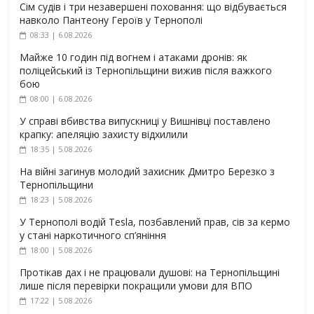
Сім судів і три незавершені поховання: що відбувається
навколо Пантеону Героїв у Тернополі
08:33 | 6.08.2026
Майже 10 годин під вогнем і атаками дронів: як
поліцейський із Тернопільщини вижив після важкого
бою
08:00 | 6.08.2026
У справі вбивства випускниці у Вишнівці поставлено
крапку: апеляцію захисту відхилили
18:35 | 5.08.2026
На війні загинув молодий захисник Дмитро Березко з
Тернопільщини
18:23 | 5.08.2026
У Тернополі водій Tesla, позбавлений прав, сів за кермо
у стані наркотичного сп’яніння
18:00 | 5.08.2026
Протікав дах і не працювали душові: на Тернопільщині
лише після перевірки покращили умови для ВПО
17:22 | 5.08.2026