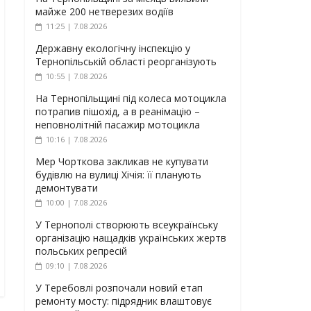
майже 200 нетверезих водіїв
11:25 | 7.08.2026
Державну екологічну інспекцію у
Тернопільській області реорганізують
10:55 | 7.08.2026
На Тернопільщині під колеса мотоцикла
потрапив пішохід, а в реанімацію –
неповнолітній пасажир мотоцикла
10:16 | 7.08.2026
Мер Чорткова закликав не купувати
будівлю на вулиці Хічія: її планують
демонтувати
10:00 | 7.08.2026
У Тернополі створюють всеукраїнську
організацію нащадків українських жертв
польських репресій
09:10 | 7.08.2026
У Теребовлі розпочали новий етап
ремонту мосту: підрядник влаштовує