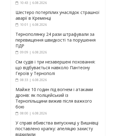
10:43 | 6.08.2026
Шестеро потерпілих унаслідок страшної
аварії в Кременці
10:01 | 6.08.2026
Тернополянку 24 рази штрафували за
перевищення швидкості та порушення
ПДР
09:09 | 6.08.2026
Сім судів і три незавершені поховання:
що відбувається навколо Пантеону
Героїв у Тернополі
08:33 | 6.08.2026
Майже 10 годин під вогнем і атаками
дронів: як поліцейський із
Тернопільщини вижив після важкого
бою
08:00 | 6.08.2026
У справі вбивства випускниці у Вишнівці
поставлено крапку: апеляцію захисту
відхилили