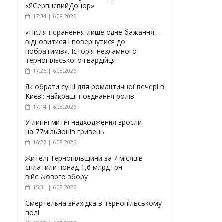
«ЯСерпневийДонор»
17:34 | 6.08.2026
«Після поранення лише одне бажання –
відновитися і повернутися до
побратимів». Історія незламного
тернопільського гвардійця
17:26 | 6.08.2026
Як обрати суші для романтичної вечері в
Києві: найкращі поєднання ролів
17:14 | 6.08.2026
У липні митні надходження зросли
на 77мільйонів гривень
16:27 | 6.08.2026
Жителі Тернопільщини за 7 місяців
сплатили понад 1,6 млрд грн
військового збору
15:31 | 6.08.2026
Смертельна знахідка в тернопільському
полі