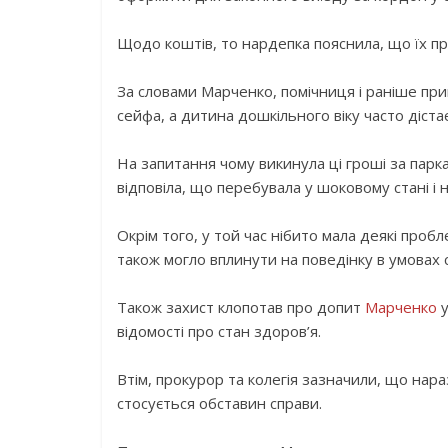
Щодо коштів, то нардепка пояснила, що їх при
За словами Марченко, помічниця і раніше при
сейфа, а дитина дошкільного віку часто дістає 
На запитання чому викинула ці гроші за пар
відповіла, що перебувала у шоковому стані і
Окрім того, у той час нібито мала деякі проб
також могло вплинути на поведінку в умовах 
Також захист клопотав про допит
Марченко
у
відомості про стан здоров’я.
Втім, прокурор та колегія зазначили, що нара
стосується обставин справи.