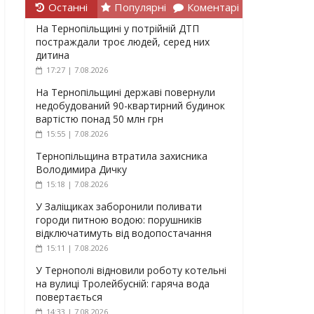
Останні
Популярні
Коментарі
На Тернопільщині у потрійній ДТП
постраждали троє людей, серед них
дитина
17:27 | 7.08.2026
На Тернопільщині державі повернули
недобудований 90-квартирний будинок
вартістю понад 50 млн грн
15:55 | 7.08.2026
Тернопільщина втратила захисника
Володимира Дичку
15:18 | 7.08.2026
У Заліщиках заборонили поливати
городи питною водою: порушників
відключатимуть від водопостачання
15:11 | 7.08.2026
У Тернополі відновили роботу котельні
на вулиці Тролейбусній: гаряча вода
повертається
14:33 | 7.08.2026