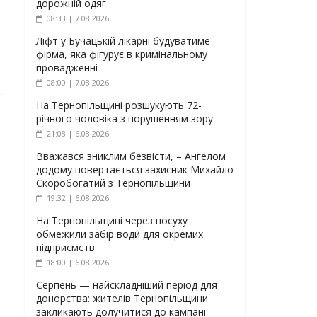
дорожній одяг
08:33 | 7.08.2026
Ліфт у Бучацькій лікарні будуватиме
фірма, яка фігурує в кримінальному
провадженні
08:00 | 7.08.2026
На Тернопільщині розшукують 72-
річного чоловіка з порушенням зору
21:08 | 6.08.2026
Вважався зниклим безвісти, – Ангелом
додому повертається захисник Михайло
Скоробогатий з Тернопільщини
19:32 | 6.08.2026
На Тернопільщині через посуху
обмежили забір води для окремих
підприємств
18:00 | 6.08.2026
Серпень — найскладніший період для
донорства: жителів Тернопільщини
закликають долучитися до кампанії