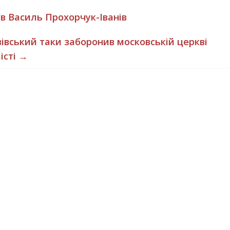
в Василь Прохорчук-Іванів
вівський таки заборонив московській церкві
істі
→