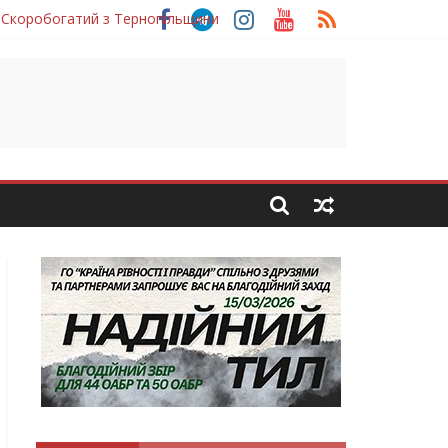
 Скоробогатий з Тернопільщини