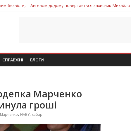
лим безвісти, – Ангелом додому повертається захисник Михайло
ув молодий захисник Дмитро Березко з Тернопільщини
 втратила захисника Володимира Вельму
нопільщини Петро Федів повертається до рідного дому «на щиті»
 втратила захисника Володимира Дичку
СПРАВЖНІ
БЛОГИ
ардепка Марченко
инула гроші
,
,
 Марченко
НАБУ
хабар