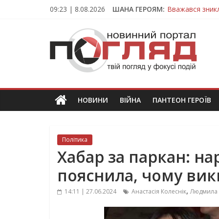
Skip
09:23 | 8.08.2026
ШАНА ГЕРОЯМ:
Вважався зник
to
На війні загин
content
ПОГЛЯД
Тернопільщина
Захисник з Тер
Тернопільщина
Новини
Тернополя.
Тернопільські
новини
НОВИНИ
ВІЙНА
ПАНТЕОН ГЕРОЇВ
та
події
Політика
Хабар за паркан: н
пояснила, чому вик
,
14:11 | 27.06.2024
Анастасія Колеснік
Людмила