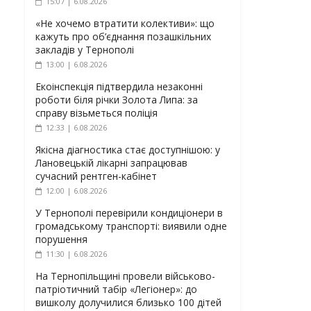
15:07 | 6.08.2026
«Не хочемо втратити колективи»: що
кажуть про об’єднання позашкільних
закладів у Тернополі
13:00 | 6.08.2026
Екоінспекція підтвердила незаконні
роботи біля річки Золота Липа: за
справу візьметься поліція
12:33 | 6.08.2026
Якісна діагностика стає доступнішою: у
Лановецькій лікарні запрацював
сучасний рентген-кабінет
12:00 | 6.08.2026
У Тернополі перевірили кондиціонери в
громадському транспорті: виявили одне
порушення
11:30 | 6.08.2026
На Тернопільщині провели військово-
патріотичний табір «Легіонер»: до
вишколу долучилися близько 100 дітей