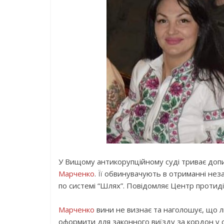
У Вищому антикорупційному суді триває доп
Марченко
. Її обвинувачують в отриманні нез
по системі “Шлях”. Повідомляє Центр протидії
Марченко
вини не визнає та наголошує, що л
оформити для законного виїзду за кордон у с