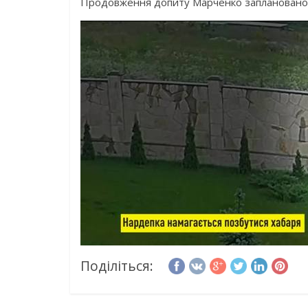
Продовження допиту Марченко заплановано 
Поділіться: