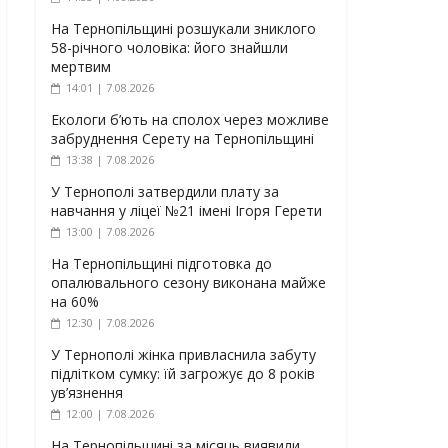
На Тернопільщині розшукали зниклого
58-річного чоловіка: його знайшли
мертвим
14:01 | 7.08.2026
Екологи б’ють на сполох через можливе
забруднення Серету на Тернопільщині
13:38 | 7.08.2026
У Тернополі затвердили плату за
навчання у ліцеї №21 імені Ігоря Герети
13:00 | 7.08.2026
На Тернопільщині підготовка до
опалювального сезону виконана майже
на 60%
12:30 | 7.08.2026
У Тернополі жінка привласнила забуту
підлітком сумку: їй загрожує до 8 років
ув’язнення
12:00 | 7.08.2026
На Тернопільщині за місяць виявили