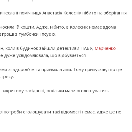
несла її помічниця Анастасія Колеснік нібито на зберігання.
носила їй кошти. Адже, нібито, в Колеснік немає вдома
гроші з тумбочки і псує їх.
кан, коли в будинок зайшли детективи НАБУ,
Марченко
 не дуже усвідомлювала, що відбувається.
леми зі здоров’ям та приймала ліки. Тому припускає, що це
стресу.
 закритому засіданні, оскільки мали оголошуватись
зі потреби оголошувати такі відомості немає, адже це не