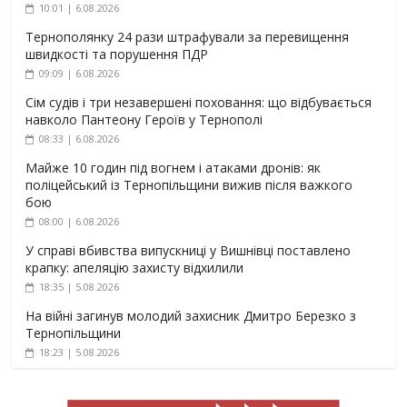
10:01 | 6.08.2026
Тернополянку 24 рази штрафували за перевищення
швидкості та порушення ПДР
09:09 | 6.08.2026
Сім судів і три незавершені поховання: що відбувається
навколо Пантеону Героїв у Тернополі
08:33 | 6.08.2026
Майже 10 годин під вогнем і атаками дронів: як
поліцейський із Тернопільщини вижив після важкого
бою
08:00 | 6.08.2026
У справі вбивства випускниці у Вишнівці поставлено
крапку: апеляцію захисту відхилили
18:35 | 5.08.2026
На війні загинув молодий захисник Дмитро Березко з
Тернопільщини
18:23 | 5.08.2026