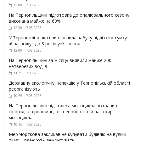
13:00 | 7.08.2026
На Тернопільщині підготовка до опалювального сезону
виконана майже на 60%
12:30 | 7.08.2026
У Тернополі жінка привласнила забуту підлітком сумку:
їй загрожує до 8 років ув’язнення
12:00 | 7.08.2026
На Тернопільщині за місяць виявили майже 200
нетверезих водіїв
11:25 | 7.08.2026
Державну екологічну інспекцію у Тернопільській області
реорганізують
10:55 | 7.08.2026
На Тернопільщині під колеса мотоцикла потрапив
пішохід, а в реанімацію – неповнолітній пасажир
мотоцикла
10:16 | 7.08.2026
Мер Чорткова закликав не купувати будівлю на вулиці
Хічія: її планують демонтувати