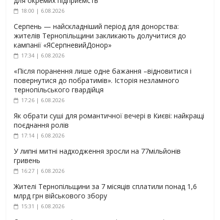
для окремих підприємств
18:00 | 6.08.2026
Серпень — найскладніший період для донорства:
жителів Тернопільщини закликають долучитися до
кампанії «ЯСерпневийДонор»
17:34 | 6.08.2026
«Після поранення лише одне бажання –відновитися і
повернутися до побратимів». Історія незламного
тернопільського гвардійця
17:26 | 6.08.2026
Як обрати суші для романтичної вечері в Києві: найкращі
поєднання ролів
17:14 | 6.08.2026
У липні митні надходження зросли на 77мільйонів
гривень
16:27 | 6.08.2026
Жителі Тернопільщини за 7 місяців сплатили понад 1,6
млрд грн військового збору
15:31 | 6.08.2026