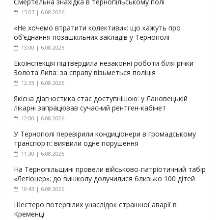
Смертельна знахідка в тернопільському полі
15:07 | 6.08.2026
«Не хочемо втратити колективи»: що кажуть про
об’єднання позашкільних закладів у Тернополі
13:00 | 6.08.2026
Екоінспекція підтвердила незаконні роботи біля річки
Золота Липа: за справу візьметься поліція
12:33 | 6.08.2026
Якісна діагностика стає доступнішою: у Лановецькій
лікарні запрацював сучасний рентген-кабінет
12:00 | 6.08.2026
У Тернополі перевірили кондиціонери в громадському
транспорті: виявили одне порушення
11:30 | 6.08.2026
На Тернопільщині провели військово-патріотичний табір
«Легіонер»: до вишколу долучилися близько 100 дітей
10:43 | 6.08.2026
Шестеро потерпілих унаслідок страшної аварії в
Кременці