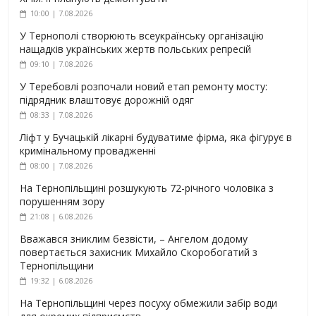
10:00 | 7.08.2026
У Тернополі створюють всеукраїнську організацію
нащадків українських жертв польських репресій
09:10 | 7.08.2026
У Теребовлі розпочали новий етап ремонту мосту:
підрядник влаштовує дорожній одяг
08:33 | 7.08.2026
Ліфт у Бучацькій лікарні будуватиме фірма, яка фігурує в
кримінальному провадженні
08:00 | 7.08.2026
На Тернопільщині розшукують 72-річного чоловіка з
порушенням зору
21:08 | 6.08.2026
Вважався зниклим безвісти, – Ангелом додому
повертається захисник Михайло Скоробогатий з
Тернопільщини
19:32 | 6.08.2026
На Тернопільщині через посуху обмежили забір води