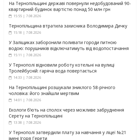
На Тернопільщині державі повернули недобудований 90-
квартирний будинок вартістю понад 50 млн грн
15:55 | 7.08.2026
Тернопільщина втратила захисника Володимира Дичку
15:18 | 7.08.2026
У Заліщиках заборонили поливати городи питною
водою: порушників відключатимуть від водопостачання
15:11 | 7.08.2026
У Тернополі відновили роботу котельні на вулиці
Тролейбусній: гаряча вода повертається
14:33 | 7.08.2026
На Тернопільщині розшукали зниклого 58-річного
чоловіка: його знайшли мертвим
14:01 | 7.08.2026
Екологи б’ють на сполох через можливе забруднення
Серету на Тернопільщині
13:38 | 7.08.2026
У Тернополі затвердили плату за навчання у ліцеї №21
імені Ігоря Герети