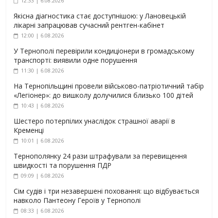
12:33 | 6.08.2026
Якісна діагностика стає доступнішою: у Лановецькій
лікарні запрацював сучасний рентген-кабінет
12:00 | 6.08.2026
У Тернополі перевірили кондиціонери в громадському
транспорті: виявили одне порушення
11:30 | 6.08.2026
На Тернопільщині провели військово-патріотичний табір
«Легіонер»: до вишколу долучилися близько 100 дітей
10:43 | 6.08.2026
Шестеро потерпілих унаслідок страшної аварії в
Кременці
10:01 | 6.08.2026
Тернополянку 24 рази штрафували за перевищення
швидкості та порушення ПДР
09:09 | 6.08.2026
Сім судів і три незавершені поховання: що відбувається
навколо Пантеону Героїв у Тернополі
08:33 | 6.08.2026