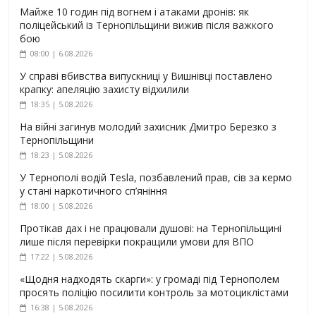
Майже 10 годин під вогнем і атаками дронів: як
поліцейський із Тернопільщини вижив після важкого
бою
08:00 | 6.08.2026
У справі вбивства випускниці у Вишнівці поставлено
крапку: апеляцію захисту відхилили
18:35 | 5.08.2026
На війні загинув молодий захисник Дмитро Березко з
Тернопільщини
18:23 | 5.08.2026
У Тернополі водій Tesla, позбавлений прав, сів за кермо
у стані наркотичного сп’яніння
18:00 | 5.08.2026
Протікав дах і не працювали душові: на Тернопільщині
лише після перевірки покращили умови для ВПО
17:22 | 5.08.2026
«Щодня надходять скарги»: у громаді під Тернополем
просять поліцію посилити контроль за мотоциклістами
16:38 | 5.08.2026