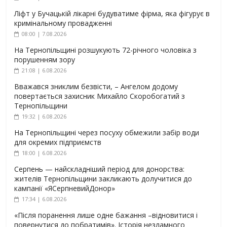
Ліфт у Бучацькій лікарні будуватиме фірма, яка фігурує в
кримінальному провадженні
08:00 | 7.08.2026
На Тернопільщині розшукують 72-річного чоловіка з
порушенням зору
21:08 | 6.08.2026
Вважався зниклим безвісти, – Ангелом додому
повертається захисник Михайло Скоробогатий з
Тернопільщини
19:32 | 6.08.2026
На Тернопільщині через посуху обмежили забір води
для окремих підприємств
18:00 | 6.08.2026
Серпень — найскладніший період для донорства:
жителів Тернопільщини закликають долучитися до
кампанії «ЯСерпневийДонор»
17:34 | 6.08.2026
«Після поранення лише одне бажання –відновитися і
повернутися до побратимів». Історія незламного