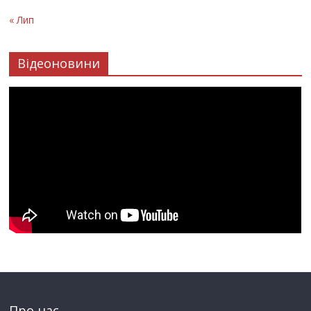
« Лип
Відеоновини
Про нас