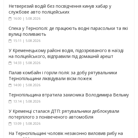
Нетверезий водій без посвідчення кинув хабар у
службове авто поліцейських
16:00 | 5.08.2026
Спека у Тернополі: де працюють водні парасольки та які
вулиці поливають
15:11 | 5.08.2026
У Кременецькому районі водія, підозрюваного в наїзді
на поліцейського, відправили під домашній арешт
14:33 | 5.08.2026
Палав комбайн і горіли поля: за добу рятувальники
Тернопільщини ліквідували вісім пожеж
14:00 | 5.08.2026
Тернопільщина втратила захисника Володимира Вельму
13:14 | 5.08.2026
У Кременці сталася ДТП: рятувальники деблокували
потерпілого з понівеченого автомобіля
13:09 | 5.08.2026
На Тернопільщині чоловік незаконно виловив рибу на