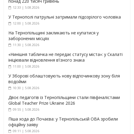
понад 220 тисяч гривень
12:33 | 5.08.2026
У Тернополі патрульні затримали підозрілого чоловіка
12:00 | 5.08.2026
На Тернопільщині закликають не купатися у
заборонених місцях
11:30 | 5.08.2026
«Нинішня табличка не передає статусу міста»: у Скалаті
ініціювали відновлення в’їзного знака
11:00 | 5.08.2026
У Зборові облаштовують нову відпочинкову зону біля
водойми
10:30 | 5.08.2026
Двоє педагогів із Тернопільщини стали півфіналістами
Global Teacher Prize Ukraine 2026
09:55 | 5.08.2026
Піша хода до Почаєва: у Тернопільській ОВА зробили
офіційну заяву
09:11 | 5.08.2026