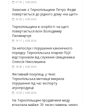
07:59 | 5.08.2026
Захисник з Тернопільщини Петро Федів
повертається до рідного дому «на щиті»
20:28 | 4.08.2026
Тернопільщина в скорботі: на щиті
повертається воїн Володимир
Паламарчук
19:17 | 4.08.2026
За непослух і порушення канонічного
порядку: Тернопільська єпархія ПЦУ
відсторонили від служіння священника
Олексія Николишина
18:28 | 4.08.2026
Фіктивний покупець у Чехії:
Тернопільська митниця викрила
порушення під час експорту
агропродукції
16:30 | 4.08.2026
На Тернопільщині продавчиня меду
втратила майже 70 тисяч гривень через