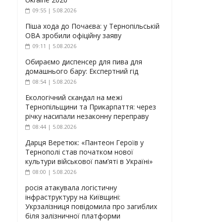
09:55 | 5.08.2026
Піша хода до Почаєва: у Тернопільській
ОВА зробили офіційну заяву
09:11 | 5.08.2026
Обираємо диспенсер для пива для
домашнього бару: Експертний гід
08:54 | 5.08.2026
Екологічний скандал на межі
Тернопільщини та Прикарпаття: через
річку насипали незаконну переправу
08:44 | 5.08.2026
Дарця Веретюк: «Пантеон Героїв у
Тернополі став початком нової
культури військової пам’яті в Україні»
08:00 | 5.08.2026
росія атакувала логістичну
інфраструктуру на Київщині:
Укрзалізниця повідомила про загиблих
біля залізничної платформи