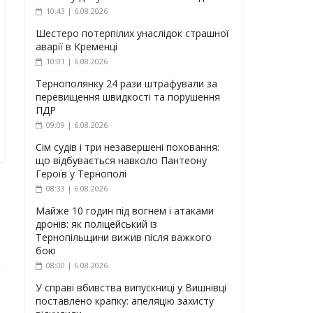
10:43 | 6.08.2026
Шестеро потерпілих унаслідок страшної
аварії в Кременці
10:01 | 6.08.2026
Тернополянку 24 рази штрафували за
перевищення швидкості та порушення
ПДР
09:09 | 6.08.2026
Сім судів і три незавершені поховання:
що відбувається навколо Пантеону
Героїв у Тернополі
08:33 | 6.08.2026
Майже 10 годин під вогнем і атаками
дронів: як поліцейський із
Тернопільщини вижив після важкого
бою
08:00 | 6.08.2026
У справі вбивства випускниці у Вишнівці
поставлено крапку: апеляцію захисту