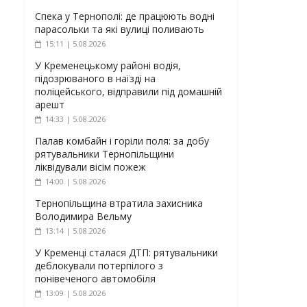
Спека у Тернополі: де працюють водні
парасольки та які вулиці поливають
15:11 | 5.08.2026
У Кременецькому районі водія,
підозрюваного в наїзді на
поліцейського, відправили під домашній
арешт
14:33 | 5.08.2026
Палав комбайн і горіли поля: за добу
рятувальники Тернопільщини
ліквідували вісім пожеж
14:00 | 5.08.2026
Тернопільщина втратила захисника
Володимира Вельму
13:14 | 5.08.2026
У Кременці сталася ДТП: рятувальники
деблокували потерпілого з
понівеченого автомобіля
13:09 | 5.08.2026