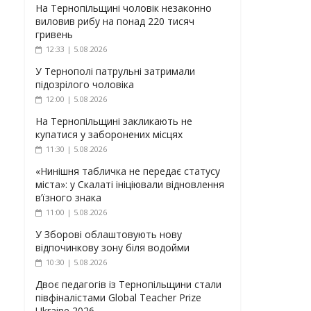
На Тернопільщині чоловік незаконно
виловив рибу на понад 220 тисяч
гривень
12:33 | 5.08.2026
У Тернополі патрульні затримали
підозрілого чоловіка
12:00 | 5.08.2026
На Тернопільщині закликають не
купатися у заборонених місцях
11:30 | 5.08.2026
«Нинішня табличка не передає статусу
міста»: у Скалаті ініціювали відновлення
в’їзного знака
11:00 | 5.08.2026
У Зборові облаштовують нову
відпочинкову зону біля водойми
10:30 | 5.08.2026
Двоє педагогів із Тернопільщини стали
півфіналістами Global Teacher Prize
Ukraine 2026