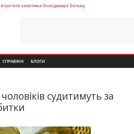
 втратила захисника Володимира Вельму
нопільщини Петро Федів повертається до рідного дому «на щиті»
в скорботі: на щиті повертається воїн Володимир Паламарчук
ння бойового завдання загинув захисник Юрій Пушкар з Тернопі
ув молодий захисник Дмитро Березко з Тернопільщини
СПРАВЖНІ
БЛОГИ
чоловіків судитимуть за
збитки