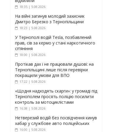
відхилили
18:35 | 5.08.2026
На війні загинув молодий захисник
Дмитро Березко з Тернопільщини
18:23 | 5.08.2026
У Тернополі водій Tesla, позбавлений
прав, сів за кермо у стані наркотичного
сп’яніння
18:00 | 5.08.2026
Протікав дах і не працювали душові: на
Тернопільщині лише після перевірки
покращили умови для ВПО
17:22 | 5.08.2026
«Щодня надходять скарги»: у громаді під
Тернополем просять поліцію посилити
контроль за мотоциклістами
16:38 | 5.08.2026
Нетверезий водій без посвідчення кинув
хабар у службове авто поліцейських
16:00 | 5.08.2026