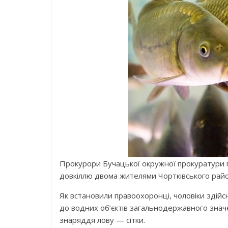
Прокурори Бучацької окружної прокуратури 
довкіллю двома жителями Чортківського райо
Як встановили правоохоронці, чоловіки здійс
до водних об’єктів загальнодержавного знач
знаряддя лову — сітки.