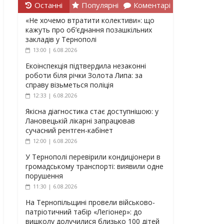
Останні
Популярні
Коментарі
«Не хочемо втратити колективи»: що
кажуть про об’єднання позашкільних
закладів у Тернополі
13:00 | 6.08.2026
Екоінспекція підтвердила незаконні
роботи біля річки Золота Липа: за
справу візьметься поліція
12:33 | 6.08.2026
Якісна діагностика стає доступнішою: у
Лановецькій лікарні запрацював
сучасний рентген-кабінет
12:00 | 6.08.2026
У Тернополі перевірили кондиціонери в
громадському транспорті: виявили одне
порушення
11:30 | 6.08.2026
На Тернопільщині провели військово-
патріотичний табір «Легіонер»: до
вишколу долучилися близько 100 дітей