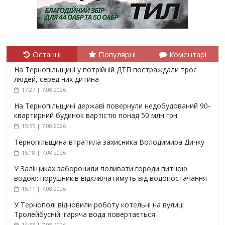
Останні
Популярні
Коментарі
На Тернопільщині у потрійній ДТП постраждали троє
людей, серед них дитина
17:27 | 7.08.2026
На Тернопільщині державі повернули недобудований 90-
квартирний будинок вартістю понад 50 млн грн
15:55 | 7.08.2026
Тернопільщина втратила захисника Володимира Дичку
15:18 | 7.08.2026
У Заліщиках заборонили поливати городи питною
водою: порушників відключатимуть від водопостачання
15:11 | 7.08.2026
У Тернополі відновили роботу котельні на вулиці
Тролейбусній: гаряча вода повертається
14:33 | 7.08.2026