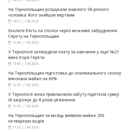
На Тернопільщині розшукали зниклого 58-річного
чоловіка: його знайшли мертвим
14:01 | 7.08.2026
Екологи б’ють на сполох через можливе забруднення
Серету на Тернопільщині
13:38 | 7.08.2026
У Тернополі затвердили плату за навчання у ліцеї №21
імені Ігоря Герети
13:00 | 7.08.2026
На Тернопільщині підготовка до опалювального сезону
виконана майже на 60%
12:30 | 7.08.2026
У Тернополі жінка привласнила забуту підлітком сумку:
їй загрожує до 8 років ув’язнення
12:00 | 7.08.2026
На Тернопільщині за місяць виявили майже 200
нетверезих водіїв
11:25 | 7.08.2026