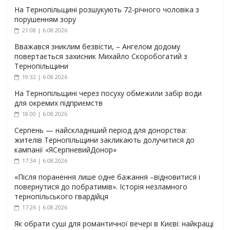
На Тернопільщині розшукують 72-річного чоловіка з
порушенням зору
21:08 | 6.08.2026
Вважався зниклим безвісти, – Ангелом додому
повертається захисник Михайло Скоробогатий з
Тернопільщини
19:32 | 6.08.2026
На Тернопільщині через посуху обмежили забір води
для окремих підприємств
18:00 | 6.08.2026
Серпень — найскладніший період для донорства:
жителів Тернопільщини закликають долучитися до
кампанії «ЯСерпневийДонор»
17:34 | 6.08.2026
«Після поранення лише одне бажання –відновитися і
повернутися до побратимів». Історія незламного
тернопільського гвардійця
17:26 | 6.08.2026
Як обрати суші для романтичної вечері в Києві: найкращі