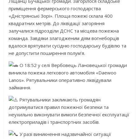
Ліщанці Бучацької громади. Загорілося складське
приміщення фермерського господарства
«Дністрянські Зорі». Площа пожежі склала 400
квадратних метрів. До ліквідації загоряння
залучалися підрозділи ДСНС та місцева пожежна
команда. Завдяки злагодженим діям вогнеборців
вдалося врятувати сусідню господарську будівлю та
не допустити поширення полум’я.
О 18:52 у селі Вербовець Лановецької громади
виникла пожежа легкового автомобіля «Daewoo
Lanos». Рятувальники оперативно ліквідували
займання.
Рятувальники закликають громадян
дотримуватися правил пожежної безпеки та
неухильно виконувати вимоги безпечної експлуатації
електроприладів і транспортних засобів.
У разі виникнення надзвичайної ситуації