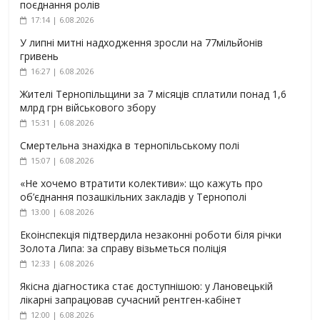
поєднання ролів
17:14 | 6.08.2026
У липні митні надходження зросли на 77мільйонів
гривень
16:27 | 6.08.2026
Жителі Тернопільщини за 7 місяців сплатили понад 1,6
млрд грн військового збору
15:31 | 6.08.2026
Смертельна знахідка в тернопільському полі
15:07 | 6.08.2026
«Не хочемо втратити колективи»: що кажуть про
об’єднання позашкільних закладів у Тернополі
13:00 | 6.08.2026
Екоінспекція підтвердила незаконні роботи біля річки
Золота Липа: за справу візьметься поліція
12:33 | 6.08.2026
Якісна діагностика стає доступнішою: у Лановецькій
лікарні запрацював сучасний рентген-кабінет
12:00 | 6.08.2026