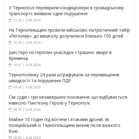
У Тернополі перевірили кондиціонери в громадському
транспорті: виявили одне порушення
11:30 | 6.08.2026
На Тернопільщині провели військово-патріотичний табір
«Легіонер»: до вишколу долучилися близько 100 дітей
10:43 | 6.08.2026
Шестеро потерпілих унаслідок страшної аварії в
Кременці
10:01 | 6.08.2026
Тернополянку 24 рази штрафували за перевищення
швидкості та порушення ПДР
09:09 | 6.08.2026
Сім судів і три незавершені поховання: що відбувається
навколо Пантеону Героїв у Тернополі
08:33 | 6.08.2026
Майже 10 годин під вогнем і атаками дронів: як
поліцейський із Тернопільщини вижив після важкого
бою
08:00 | 6.08.2026