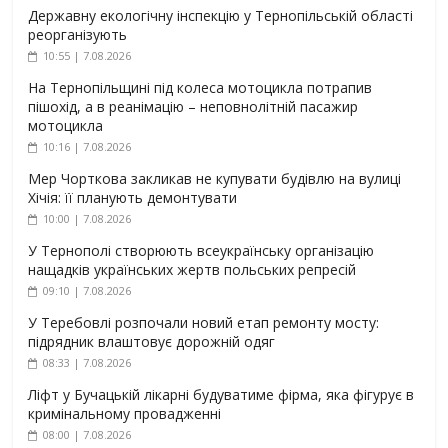
Державну екологічну інспекцію у Тернопільській області
реорганізують
10:55 | 7.08.2026
На Тернопільщині під колеса мотоцикла потрапив
пішохід, а в реанімацію – неповнолітній пасажир
мотоцикла
10:16 | 7.08.2026
Мер Чорткова закликав не купувати будівлю на вулиці
Хічія: її планують демонтувати
10:00 | 7.08.2026
У Тернополі створюють всеукраїнську організацію
нащадків українських жертв польських репресій
09:10 | 7.08.2026
У Теребовлі розпочали новий етап ремонту мосту:
підрядник влаштовує дорожній одяг
08:33 | 7.08.2026
Ліфт у Бучацькій лікарні будуватиме фірма, яка фігурує в
кримінальному провадженні
08:00 | 7.08.2026