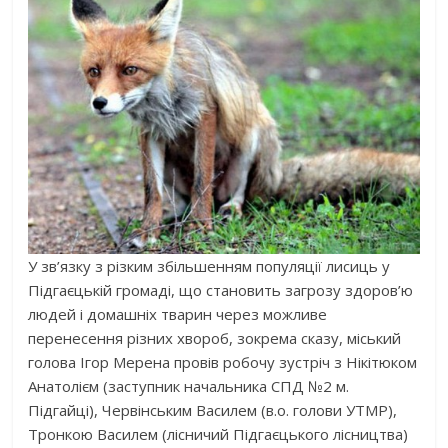
У зв’язку з різким збільшенням популяції лисиць у
Підгаєцькій громаді, що становить загрозу здоров’ю
людей і домашніх тварин через можливе
перенесення різних хвороб, зокрема сказу, міський
голова
Ігор Мерена
провів робочу зустріч з Нікітюком
Анатолієм (заступник начальника СПД №2 м.
Підгайці), Червінським Василем (в.о. голови УТМР),
Тронкою Василем (лісничий Підгаєцького лісництва)