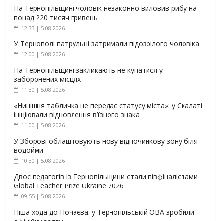
На Тернопільщині чоловік незаконно виловив рибу на
понад 220 тисяч гривень
12:33 | 5.08.2026
У Тернополі патрульні затримали підозрілого чоловіка
12:00 | 5.08.2026
На Тернопільщині закликають не купатися у
заборонених місцях
11:30 | 5.08.2026
«Нинішня табличка не передає статусу міста»: у Скалаті
ініціювали відновлення в’їзного знака
11:00 | 5.08.2026
У Зборові облаштовують нову відпочинкову зону біля
водойми
10:30 | 5.08.2026
Двоє педагогів із Тернопільщини стали півфіналістами
Global Teacher Prize Ukraine 2026
09:55 | 5.08.2026
Піша хода до Почаєва: у Тернопільській ОВА зробили