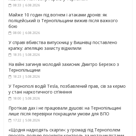
08:33 | 6.08.2026
Майже 10 годин під вогнем і атаками дронів: як
поліцейський із Тернопільщини вижив після важкого
бою
08:00 | 6.08.2026
У справі вбивства випускниці у Вишнівці поставлено
крапку: апеляцію захисту відхилили
18:35 | 5.08.2026
На війні загинув молодий захисник Дмитро Березко з
Тернопільщини
18:23 | 5.08.2026
У Тернополі водій Tesla, позбавлений прав, сів за кермо
у стані наркотичного сп’яніння
18:00 | 5.08.2026
Протікав дах і не працювали душові: на Тернопільщині
лише після перевірки покращили умови для ВПО
17:22 | 5.08.2026
«Щодня надходять скарги»: у громаді під Тернополем
просять поліцію посилити контроль за мотоциклістами