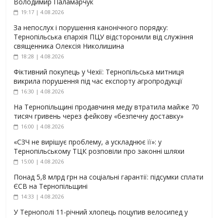
Володимир Паламарчук
19:17 | 4.08.2026
За непослух і порушення канонічного порядку:
Тернопільська єпархія ПЦУ відсторонили від служіння
священника Олексія Николишина
18:28 | 4.08.2026
Фіктивний покупець у Чехії: Тернопільська митниця
викрила порушення під час експорту агропродукції
16:30 | 4.08.2026
На Тернопільщині продавчиня меду втратила майже 70
тисяч гривень через фейкову «безпечну доставку»
16:00 | 4.08.2026
«СЗЧ не вирішує проблему, а ускладнює її»: у
Тернопільському ТЦК розповіли про законні шляхи
15:00 | 4.08.2026
Понад 5,8 млрд грн на соціальні гарантії: підсумки сплати
ЄСВ на Тернопільщині
14:33 | 4.08.2026
У Тернополі 11-річний хлопець поцупив велосипед у