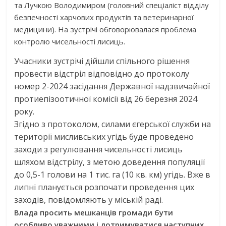
та Лучкою Володимиром (головний спеціаліст відділу
безпечності харчових продуктів та ветеринарної
медицини). На зустрічі обговорювалася проблема
контролю чисельності лисиць.
Учасники зустрічі дійшли спільного рішення
провести відстріл відповідно до протоколу
номер 2-2024 засідання Державної надзвичайної
протиепізоотичної комісії від 26 березня 2024
року.
Згідно з протоколом, силами єгерської служби на
території мисливських угідь буде проведено
заходи з регулювання чисельності лисиць
шляхом відстрілу, з метою доведення популяції
до 0,5-1 голови на 1 тис. га (10 кв. км) угідь. Вже в
липні планується розпочати проведення цих
заходів, повідомляють у міській раді.
Влада просить мешканців громади бути
особливо уважними і дотримуватися наступних