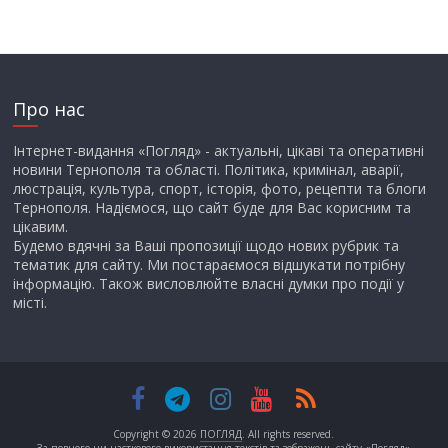
Про нас
Інтернет-видання «Погляд» - актуальні, цікаві та оперативні
новини Тернополя та області. Політика, кримінал, аварії,
люстрація, культура, спорт, історія, фото, рецепти та блоги
Тернополя. Надіємося, що сайт буде для Вас корисним та
цікавим.
Будемо вдячні за Ваші пропозиції щодо нових рубрик та
тематик для сайту. Ми постараємося відшукати потрібну
інформацію. Також висловлюйте власні думки про події у
місті.
Copyright © 2026
ПОГЛЯД
. All rights reserved.
За повного чи часткового використання текстів та зображень сайту «Погляд»