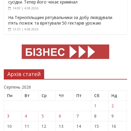
сусідки. Тепер його чекає кримінал
14:00 | 4.08.2026
На Тернопільщині рятувальники за добу ліквідували
п’ять пожеж та врятували 50 гектарів урожаю
13:33 | 4.08.2026
Архів статей
Серпень 2026
Пн
Вт
Ср
Чт
Пт
Сб
Нд
1
2
3
4
5
6
7
8
9
10
11
12
13
14
15
16