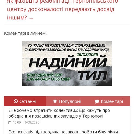
Як фахівці з реабілітації тернопільського
центру досконалості передають досвід
іншим?
→
Коментарі вимкнені.
Останні
Популярні
Коментарі
«Не хочемо втратити колективи»: що кажуть про
об’єднання позашкільних закладів у Тернополі
13:00 | 6.08.2026
Екоінспекція підтвердила незаконні роботи біля річки