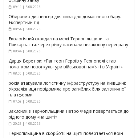
офіційну заяву
09:11 | 5.08.2026
Обираємо диспенсер для пива для домашнього бару:
Експертний гід
08:54 | 5.08.2026
Екологічний скандал на межі Тернопільщини та
Прикарпаття: через річку насипали незаконну переправу
08:44 | 5.08.2026
Дарця Веретюк: «Пантеон Героїв у Тернополі став
початком нової культури військової пам’яті в Україні»
08:00 | 5.08.2026
росія атакувала логістичну інфраструктуру на Київщині:
Укрзалізниця повідомила про загиблих біля залізничної
платформи
07:59 | 5.08.2026
Захисник з Тернопільщини Петро Федів повертається до
рідного дому «на щиті»
20:28 | 4.08.2026
Тернопільщина в скорботі: на щиті повертається воїн