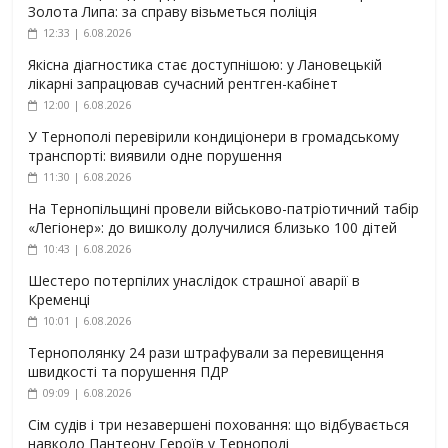
Золота Липа: за справу візьметься поліція
12:33 | 6.08.2026
Якісна діагностика стає доступнішою: у Лановецькій
лікарні запрацював сучасний рентген-кабінет
12:00 | 6.08.2026
У Тернополі перевірили кондиціонери в громадському
транспорті: виявили одне порушення
11:30 | 6.08.2026
На Тернопільщині провели військово-патріотичний табір
«Легіонер»: до вишколу долучилися близько 100 дітей
10:43 | 6.08.2026
Шестеро потерпілих унаслідок страшної аварії в
Кременці
10:01 | 6.08.2026
Тернополянку 24 рази штрафували за перевищення
швидкості та порушення ПДР
09:09 | 6.08.2026
Сім судів і три незавершені поховання: що відбувається
навколо Пантеону Героїв у Тернополі