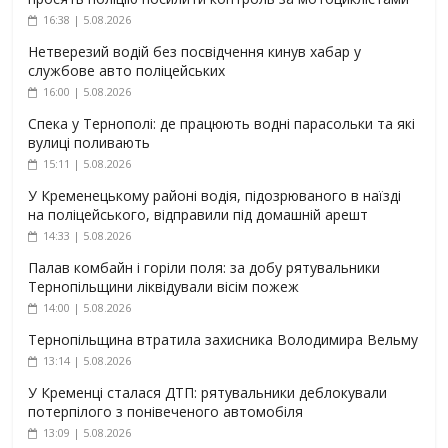
16:38 | 5.08.2026
Нетверезий водій без посвідчення кинув хабар у
службове авто поліцейських
16:00 | 5.08.2026
Спека у Тернополі: де працюють водні парасольки та які
вулиці поливають
15:11 | 5.08.2026
У Кременецькому районі водія, підозрюваного в наїзді
на поліцейського, відправили під домашній арешт
14:33 | 5.08.2026
Палав комбайн і горіли поля: за добу рятувальники
Тернопільщини ліквідували вісім пожеж
14:00 | 5.08.2026
Тернопільщина втратила захисника Володимира Вельму
13:14 | 5.08.2026
У Кременці сталася ДТП: рятувальники деблокували
потерпілого з понівеченого автомобіля
13:09 | 5.08.2026