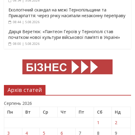
08:54 | 5.08.2026
Екологічний скандал на межі Тернопільщини та
Прикарпаття: через річку насипали незаконну переправу
08:44 | 5.08.2026
Дарця Веретюк: «Пантеон Героїв у Тернополі став
початком нової культури військової пам’яті в Україні»
08:00 | 5.08.2026
Архів статей
Серпень 2026
Пн
Вт
Ср
Чт
Пт
Сб
Нд
1
2
3
4
5
6
7
8
9