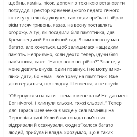
щебінь, камінь, пісок, допоміг з технікою встановити
погруддя. І ректор Кременецького педаго-гічного
інституту теж відгукнувся, сам сюди приїхав і зібрав
вісім тисяч гривень, казав, на весну поставлять
огорожу. А туї, які посадили біля пам’ятника, дав
Кременецький ботанічний сад. З ним клопоту мав
багато, але хочеться, щоб залишилася нащадкам
пам’ять. Неприємно, коли дехто тепер, ідучи біля
пам’ятника, каже: “Нащо воно потрібно?” Знаєте, у
мене дев’ять внуків, один правнук, і не можу їм ко-
пійки дати, бо нема – все трачу на пам’ятник. Вже
діти сердяться, що гляджу Шевченка, а не внуків…
“Обернувся я на хати – нема в мене хати! Не дав мені
Бог нічого!.. І хлинули сльози, тяжкі сльози!..” Тепер
для Тараса Шевченка є місце у селі Млинівці на
Тернопільщині. Коли 6 листопада пам’ятник
відкривали й освячували, сюди з’їхалося багато
людей, прибула й влада. Зрозуміло, що в таких