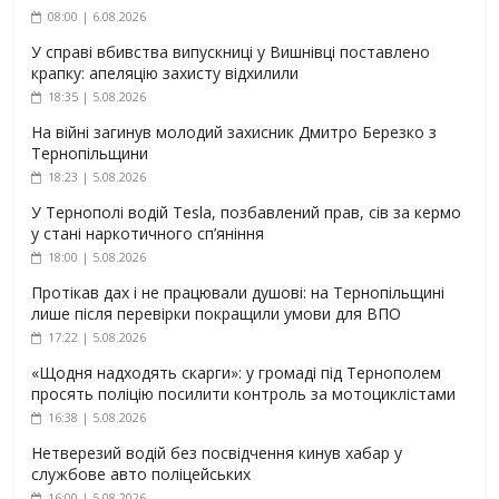
08:00 | 6.08.2026
У справі вбивства випускниці у Вишнівці поставлено
крапку: апеляцію захисту відхилили
18:35 | 5.08.2026
На війні загинув молодий захисник Дмитро Березко з
Тернопільщини
18:23 | 5.08.2026
У Тернополі водій Tesla, позбавлений прав, сів за кермо
у стані наркотичного сп’яніння
18:00 | 5.08.2026
Протікав дах і не працювали душові: на Тернопільщині
лише після перевірки покращили умови для ВПО
17:22 | 5.08.2026
«Щодня надходять скарги»: у громаді під Тернополем
просять поліцію посилити контроль за мотоциклістами
16:38 | 5.08.2026
Нетверезий водій без посвідчення кинув хабар у
службове авто поліцейських
16:00 | 5.08.2026