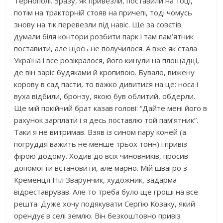
Тернополі. Зразу, як привезли, поставили на тоці,
потім на тракторній стояв на причепі, тоді чомусь
знову на тік перевезли під навіс. Ще за совєтів
думали біля контори розбити парк і там пам’ятник
поставити, але щось не получилося. А вже як стала
Україна і все розікралося, його кинули на площадці,
де він заріс будяками й кропивою. Бувало, вижену
корову в сад пасти, то важко дивитися на це: носа і
вуха відбили, бронзу, якою був облитий, обдерли.
Ще мій покійний брат казав голові: “Дайте мені його в
рахунок зарплати і я десь поставлю той пам’ятник”.
Таки я не витримав. Взяв із сином пару коней (а
погруддя важить не менше трьох тонн) і привіз
фірою додому. Ходив до всіх чиновників, просив
допомогти встановити, але марно. Мій швагро з
Кременця Ніл Зварунчик, художник, задарма
відреставрував. Але то треба було ще гроші на все
решта. Дуже хочу подякувати Сергію Козаку, який
орендує в селі землю. Він безкоштовно привіз