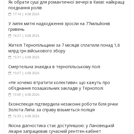
Як обрати суші для романтичної вечері в Києві: найкращі
поєднання ролів
17:14 | 6.08.2026
У липні митні надходження зросли на 77мільйонів
гривень
16:27 | 6.08.2026
Жителі Тернопільщини за 7 місяців сплатили понад 1,6
млрд грн військового збору
15:31 | 6.08.2026
Смертельна знахідка в тернопільському полі
15:07 | 6.08.2026
«Не хочемо втратити колективи»: що кажуть про
об’єднання позашкільних закладів у Тернополі
13:00 | 6.08.2026
Екоінспекція підтвердила незаконні роботи біля річки
Золота Липа: за справу візьметься поліція
12:33 | 6.08.2026
Якісна діагностика стає доступнішою: у Лановецькій
лікарні запрацював сучасний рентген-кабінет