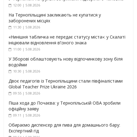
12:00 | 5.08.2026
На Тернопільщині закликають не купатися у
заборонених місцях
11:30 | 5.08.2026
«Нинішня табличка не передає статусу міста»: у Скалаті
ініціювали відновлення в’їзного знака
11:00 | 5.08.2026
У Зборові облаштовують нову відпочинкову зону біля
водойми
10:30 | 5.08.2026
Двоє педагогів із Тернопільщини стали півфіналістами
Global Teacher Prize Ukraine 2026
09:55 | 5.08.2026
Піша хода до Почаєва: у Тернопільській ОВА зробили
офіційну заяву
09:11 | 5.08.2026
Обираємо диспенсер для пива для домашнього бару:
Експертний гід