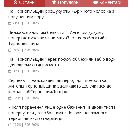
Останні
Популярні
Коментарі
На Тернопільщині розшукують 72-річного чоловіка з
порушенням зору
21:08 | 6.08.2026
Вважався зниклим безвісти, – Ангелом додому
повертається захисник Михайло Скоробогатий з
Тернопільщини
19:32 | 6.08.2026
На Тернопільщині через посуху обмежили забір води
для окремих підприємств
18:00 | 6.08.2026
Серпень — найскладніший період для донорства:
жителів Тернопільщини закликають долучитися до
кампанії «ЯСерпневийДонор»
17:34 | 6.08.2026
«Після поранення лише одне бажання –відновитися і
повернутися до побратимів». Історія незламного
тернопільського гвардійця
17:26 | 6.08.2026