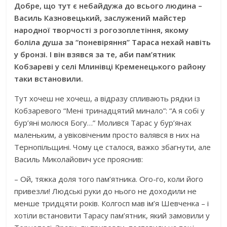
Добре, що тут є небайдужа до всього людина –
Василь Казновецький, заслужений майстер
народної творчості з рогозоплетіння, якому
боліла душа за “поневіряння” Тараса нехай навіть
у бронзі. І він взявся за те, аби пам’ятник
Кобзареві у селі Млинівці Кременецького району
таки встановили.
Тут хочеш не хочеш, а відразу спливають рядки із
Кобзаревого “Мені тринадцятий минало”: “А я собі у
бур’яні молюся Богу…” Молився Тарас у бур’янах
маленьким, а увіковіченим просто валявся в них на
Тернопільщині. Чому це сталося, важко збагнути, але
Василь Миколайович усе прояснив:
– Ой, тяжка доля того пам’ятника. Ого-го, коли його
привезли! Людські руки до нього не доходили не
менше тридцяти років. Колгосп мав ім’я Шевченка – і
хотіли встановити Тарасу пам’ятник, який замовили у