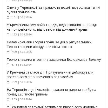
Спека у Тернополі: де працюють водні парасольки та які
вулиці поливають
15:11 | 5.08.2026
У Кременецькому районі водія, підозрюваного в наїзді
на поліцейського, відправили під домашній арешт
14:33 | 5.08.2026
Палав комбайн і горіли поля: за добу рятувальники
Тернопільщини ліквідували вісім пожеж
14:00 | 5.08.2026
Тернопільщина втратила захисника Володимира Вельму
13:14 | 5.08.2026
У Кременці сталася ДТП: рятувальники деблокували
потерпілого з понівеченого автомобіля
13:09 | 5.08.2026
На Тернопільщині чоловік незаконно виловив рибу на
понад 220 тисяч гривень
12:33 | 5.08.2026
У Тернополі патрульні затримали підозрілого чоловіка