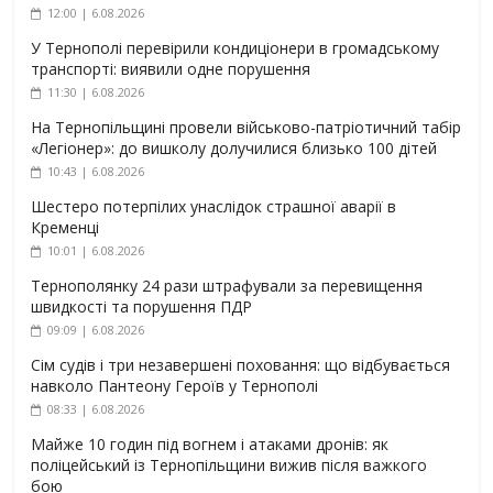
12:00 | 6.08.2026
У Тернополі перевірили кондиціонери в громадському
транспорті: виявили одне порушення
11:30 | 6.08.2026
На Тернопільщині провели військово-патріотичний табір
«Легіонер»: до вишколу долучилися близько 100 дітей
10:43 | 6.08.2026
Шестеро потерпілих унаслідок страшної аварії в
Кременці
10:01 | 6.08.2026
Тернополянку 24 рази штрафували за перевищення
швидкості та порушення ПДР
09:09 | 6.08.2026
Сім судів і три незавершені поховання: що відбувається
навколо Пантеону Героїв у Тернополі
08:33 | 6.08.2026
Майже 10 годин під вогнем і атаками дронів: як
поліцейський із Тернопільщини вижив після важкого
бою