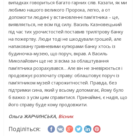
випадках говориться багато гарних слів. Казати, як ми
любимо нашого великого Пророка, легко, а от
допомогти людині у встановленні пам’ятника – це,
виявляється, не всім під силу. Василь Казновецький
під час тих урочистостей поставив трилітрову банку
на пожертву. Люди тоді не шкодували грошей, але
напаковану гривневими купюрами банку хтось із
будиночка-музею, що поруч, вкрав. А Василь
Миколайович ще не зі всіма за облаштування
пам’ятника розрахувався… Але він не зневірюється і
продовжує розпочату справу: облаштовує поруч із
пам’ятником музей старожитностей. Правда, без
підтримки сина, який у всьому допомагає, йому було
б важко з усім цим справитися. Принаймні, є надія, що
його справу буде кому продовжити.
Ольга ЖАРЧИНСЬКА,
Вісник
Поділіться: