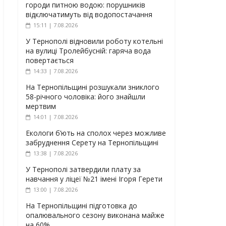
городи питною водою: порушників
відключатимуть від водопостачання
15:11 | 7.08.2026
У Тернополі відновили роботу котельні
на вулиці Тролейбусній: гаряча вода
повертається
14:33 | 7.08.2026
На Тернопільщині розшукали зниклого
58-річного чоловіка: його знайшли
мертвим
14:01 | 7.08.2026
Екологи б’ють на сполох через можливе
забруднення Серету на Тернопільщині
13:38 | 7.08.2026
У Тернополі затвердили плату за
навчання у ліцеї №21 імені Ігоря Герети
13:00 | 7.08.2026
На Тернопільщині підготовка до
опалювального сезону виконана майже
на 60%