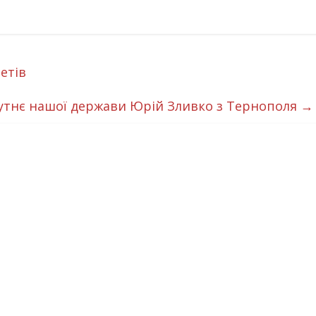
етів
бутнє нашої держави Юрій Зливко з Тернополя
→