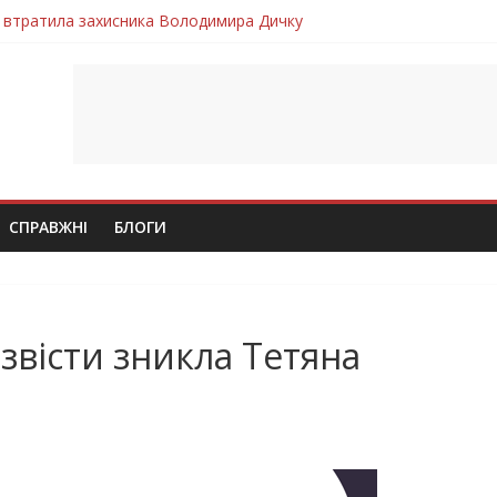
 втратила захисника Володимира Дичку
лим безвісти, – Ангелом додому повертається захисник Михайло
ув молодий захисник Дмитро Березко з Тернопільщини
 втратила захисника Володимира Вельму
втратила молодого захисника Андрія Іскоростенського
СПРАВЖНІ
БЛОГИ
звісти зникла Тетяна