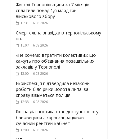
Жителі Тернопільщини за 7 місяців
сплатили понад 1,6 млрд грн
військового збору
15:31 | 6.08.2026
Смертельна знахідка в тернопільському
полі
15:07 | 6.08.2026
«Не хочемо втратити колективи»: що
кажуть про об’єднання позашкільних
закладів у Тернополі
13:00 | 6.08.2026
Екоінспекція підтвердила незаконні
роботи біля річки Золота Липа: за
справу візьметься поліція
12:33 | 6.08.2026
Якісна діагностика стає доступнішою: у
Лановецькій лікарні запрацював
сучасний рентген-кабінет
12:00 | 6.08.2026