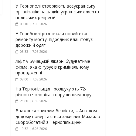
У Тернополі створюють всеукраїнську
організацію нащадків українських жертв
польських репресій
09:10 | 7.08.2026
У Теребовлі розпочали новий етап
ремонту мосту: підрядник влаштовує
дорожній одяг
08:33 | 7.08.2026
Ліфт у Бучацькій лікарні будуватиме
фірма, яка фігурує в кримінальному
провадженні
08:00 | 7.08.2026
На Тернопільщині розшукують 72-
річного чоловіка з порушенням зору
21:08 | 6.08.2026
Вважався зниклим безвісти, – Ангелом
додому повертається захисник Михайло
Скоробогатий з Тернопільщини
19:32 | 6.08.2026