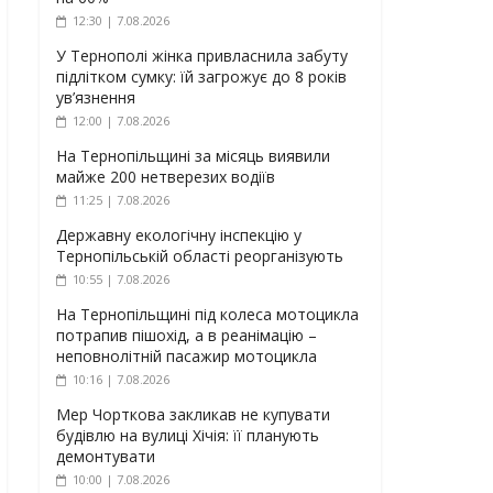
12:30 | 7.08.2026
У Тернополі жінка привласнила забуту
підлітком сумку: їй загрожує до 8 років
ув’язнення
12:00 | 7.08.2026
На Тернопільщині за місяць виявили
майже 200 нетверезих водіїв
11:25 | 7.08.2026
Державну екологічну інспекцію у
Тернопільській області реорганізують
10:55 | 7.08.2026
На Тернопільщині під колеса мотоцикла
потрапив пішохід, а в реанімацію –
неповнолітній пасажир мотоцикла
10:16 | 7.08.2026
Мер Чорткова закликав не купувати
будівлю на вулиці Хічія: її планують
демонтувати
10:00 | 7.08.2026