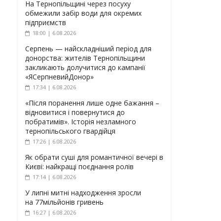
На Тернопільщині через посуху
обмежили забір води для окремих
підприємств
18:00 | 6.08.2026
Серпень — найскладніший період для
донорства: жителів Тернопільщини
закликають долучитися до кампанії
«ЯСерпневийДонор»
17:34 | 6.08.2026
«Після поранення лише одне бажання –
відновитися і повернутися до
побратимів». Історія незламного
тернопільського гвардійця
17:26 | 6.08.2026
Як обрати суші для романтичної вечері в
Києві: найкращі поєднання ролів
17:14 | 6.08.2026
У липні митні надходження зросли
на 77мільйонів гривень
16:27 | 6.08.2026