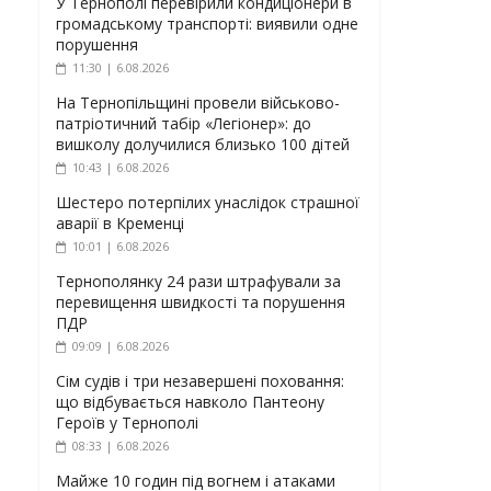
У Тернополі перевірили кондиціонери в
громадському транспорті: виявили одне
порушення
11:30 | 6.08.2026
На Тернопільщині провели військово-
патріотичний табір «Легіонер»: до
вишколу долучилися близько 100 дітей
10:43 | 6.08.2026
Шестеро потерпілих унаслідок страшної
аварії в Кременці
10:01 | 6.08.2026
Тернополянку 24 рази штрафували за
перевищення швидкості та порушення
ПДР
09:09 | 6.08.2026
Сім судів і три незавершені поховання:
що відбувається навколо Пантеону
Героїв у Тернополі
08:33 | 6.08.2026
Майже 10 годин під вогнем і атаками