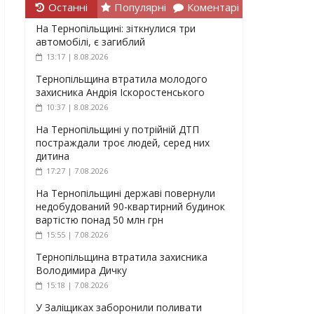
Останні
Популярні
Коментарі
На Тернопільщині: зіткнулися три
автомобілі, є загиблий
13:17 | 8.08.2026
Тернопільщина втратила молодого
захисника Андрія Іскоростенського
10:37 | 8.08.2026
На Тернопільщині у потрійній ДТП
постраждали троє людей, серед них
дитина
17:27 | 7.08.2026
На Тернопільщині державі повернули
недобудований 90-квартирний будинок
вартістю понад 50 млн грн
15:55 | 7.08.2026
Тернопільщина втратила захисника
Володимира Дичку
15:18 | 7.08.2026
У Заліщиках заборонили поливати