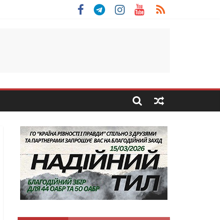
 Скоробогатий з Тернопільщини