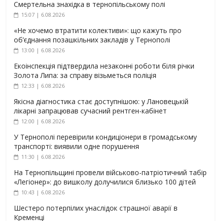
Смертельна знахідка в тернопільському полі
15:07 | 6.08.2026
«Не хочемо втратити колективи»: що кажуть про
об’єднання позашкільних закладів у Тернополі
13:00 | 6.08.2026
Екоінспекція підтвердила незаконні роботи біля річки
Золота Липа: за справу візьметься поліція
12:33 | 6.08.2026
Якісна діагностика стає доступнішою: у Лановецькій
лікарні запрацював сучасний рентген-кабінет
12:00 | 6.08.2026
У Тернополі перевірили кондиціонери в громадському
транспорті: виявили одне порушення
11:30 | 6.08.2026
На Тернопільщині провели військово-патріотичний табір
«Легіонер»: до вишколу долучилися близько 100 дітей
10:43 | 6.08.2026
Шестеро потерпілих унаслідок страшної аварії в
Кременці