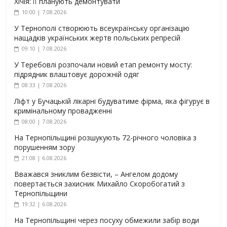
Хічія: її планують демонтувати
10:00 | 7.08.2026
У Тернополі створюють всеукраїнську організацію
нащадків українських жертв польських репресій
09:10 | 7.08.2026
У Теребовлі розпочали новий етап ремонту мосту:
підрядник влаштовує дорожній одяг
08:33 | 7.08.2026
Ліфт у Бучацькій лікарні будуватиме фірма, яка фігурує в
кримінальному провадженні
08:00 | 7.08.2026
На Тернопільщині розшукують 72-річного чоловіка з
порушенням зору
21:08 | 6.08.2026
Вважався зниклим безвісти, – Ангелом додому
повертається захисник Михайло Скоробогатий з
Тернопільщини
19:32 | 6.08.2026
На Тернопільщині через посуху обмежили забір води