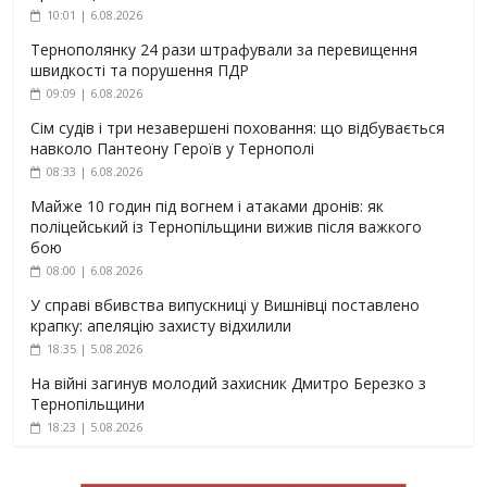
10:01 | 6.08.2026
Тернополянку 24 рази штрафували за перевищення
швидкості та порушення ПДР
09:09 | 6.08.2026
Сім судів і три незавершені поховання: що відбувається
навколо Пантеону Героїв у Тернополі
08:33 | 6.08.2026
Майже 10 годин під вогнем і атаками дронів: як
поліцейський із Тернопільщини вижив після важкого
бою
08:00 | 6.08.2026
У справі вбивства випускниці у Вишнівці поставлено
крапку: апеляцію захисту відхилили
18:35 | 5.08.2026
На війні загинув молодий захисник Дмитро Березко з
Тернопільщини
18:23 | 5.08.2026