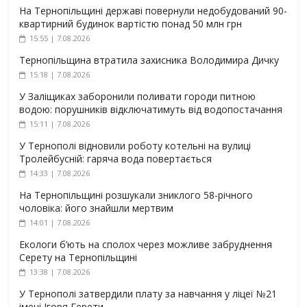
На Тернопільщині державі повернули недобудований 90-
квартирний будинок вартістю понад 50 млн грн
15:55 | 7.08.2026
Тернопільщина втратила захисника Володимира Дичку
15:18 | 7.08.2026
У Заліщиках заборонили поливати городи питною
водою: порушників відключатимуть від водопостачання
15:11 | 7.08.2026
У Тернополі відновили роботу котельні на вулиці
Тролейбусній: гаряча вода повертається
14:33 | 7.08.2026
На Тернопільщині розшукали зниклого 58-річного
чоловіка: його знайшли мертвим
14:01 | 7.08.2026
Екологи б’ють на сполох через можливе забруднення
Серету на Тернопільщині
13:38 | 7.08.2026
У Тернополі затвердили плату за навчання у ліцеї №21
імені Ігоря Герети