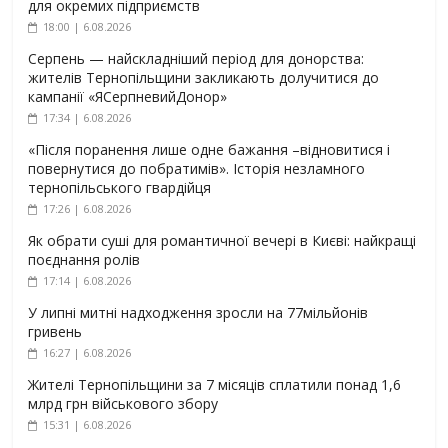
для окремих підприємств
18:00 | 6.08.2026
Серпень — найскладніший період для донорства:
жителів Тернопільщини закликають долучитися до
кампанії «ЯСерпневийДонор»
17:34 | 6.08.2026
«Після поранення лише одне бажання –відновитися і
повернутися до побратимів». Історія незламного
тернопільського гвардійця
17:26 | 6.08.2026
Як обрати суші для романтичної вечері в Києві: найкращі
поєднання ролів
17:14 | 6.08.2026
У липні митні надходження зросли на 77мільйонів
гривень
16:27 | 6.08.2026
Жителі Тернопільщини за 7 місяців сплатили понад 1,6
млрд грн військового збору
15:31 | 6.08.2026