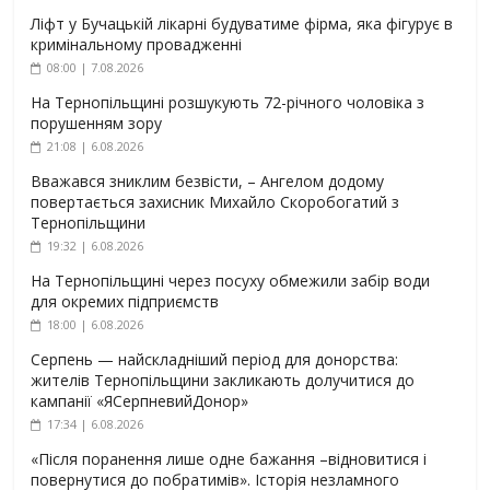
Ліфт у Бучацькій лікарні будуватиме фірма, яка фігурує в
кримінальному провадженні
08:00 | 7.08.2026
На Тернопільщині розшукують 72-річного чоловіка з
порушенням зору
21:08 | 6.08.2026
Вважався зниклим безвісти, – Ангелом додому
повертається захисник Михайло Скоробогатий з
Тернопільщини
19:32 | 6.08.2026
На Тернопільщині через посуху обмежили забір води
для окремих підприємств
18:00 | 6.08.2026
Серпень — найскладніший період для донорства:
жителів Тернопільщини закликають долучитися до
кампанії «ЯСерпневийДонор»
17:34 | 6.08.2026
«Після поранення лише одне бажання –відновитися і
повернутися до побратимів». Історія незламного