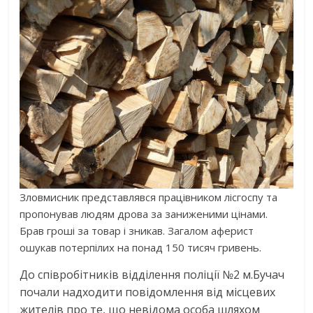
Зловмисник представлявся працівником лісгоспу та
пропонував людям дрова за заниженими цінами.
Брав гроші за товар і зникав. Загалом аферист
ошукав потерпілих на понад 150 тисяч гривень.
До співробітників відділення поліції №2 м.Бучач
почали надходити повідомлення від місцевих
жителів про те, що невідома особа шляхом