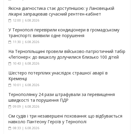
Якісна діагностика стає доступнішою: у Лановецькій
лікарні запрацював сучасний рентген-кабінет
12:00 | 6.08.2026
У Тернополі перевірили кондиціонери в громадському
транспорті: виявили одне порушення
11:30 | 6.08.2026
На Тернопільщині провели військово-патріотичний табір
«Легіонер»: до вишколу долучилися близько 100 дітей
10:43 | 6.08.2026
Шестеро потерпілих унаслідок страшної аварії в
Кременці
10:01 | 6.08.2026
Тернополянку 24 рази штрафували за перевищення
швидкості та порушення ПДР
09:09 | 6.08.2026
Сім судів і три незавершені поховання: що відбувається
навколо Пантеону Героїв у Тернополі
08:33 | 6.08.2026