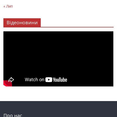
« Лип
Відеоновини
Про нас