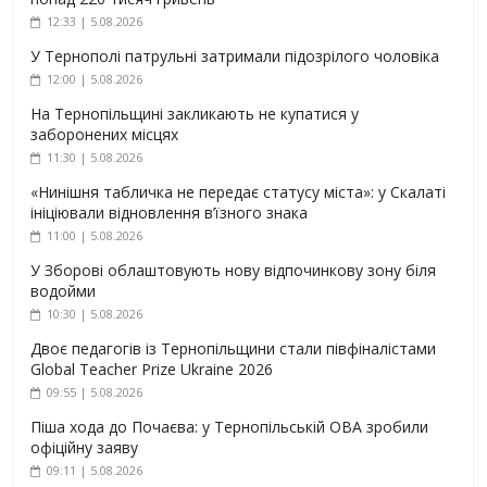
12:33 | 5.08.2026
У Тернополі патрульні затримали підозрілого чоловіка
12:00 | 5.08.2026
На Тернопільщині закликають не купатися у
заборонених місцях
11:30 | 5.08.2026
«Нинішня табличка не передає статусу міста»: у Скалаті
ініціювали відновлення в’їзного знака
11:00 | 5.08.2026
У Зборові облаштовують нову відпочинкову зону біля
водойми
10:30 | 5.08.2026
Двоє педагогів із Тернопільщини стали півфіналістами
Global Teacher Prize Ukraine 2026
09:55 | 5.08.2026
Піша хода до Почаєва: у Тернопільській ОВА зробили
офіційну заяву
09:11 | 5.08.2026