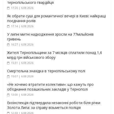
тернопільського гвардійця
17:26 | 6.08.2026
Як обрати суші для романтичної вечері в Києві: найкращі
поєднання ролів
17:14 | 6.08.2026
У липні митні надходження зросли на 77мільйонів
гривень
16:27 | 6.08.2026
Жителі Тернопільщини за 7 місяців сплатили понад 1,6
млрд грн військового збору
15:31 | 6.08.2026
Смертельна знахідка в тернопільському полі
15:07 | 6.08.2026
«Не хочемо втратити колективи»: що кажуть про
об’єднання позашкільних закладів у Тернополі
13:00 | 6.08.2026
Екоінспекція підтвердила незаконні роботи біля річки
Золота Липа: за справу візьметься поліція
12:33 | 6.08.2026