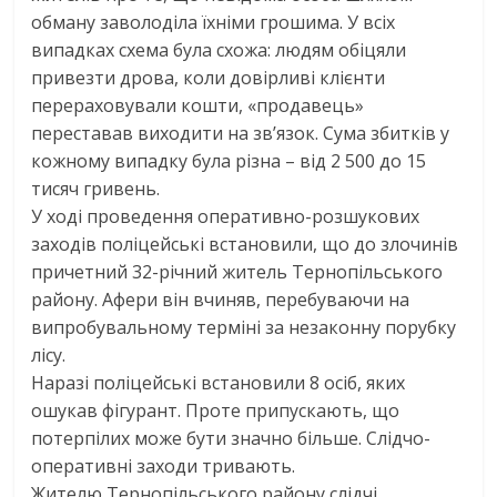
обману заволоділа їхніми грошима. У всіх
випадках схема була схожа: людям обіцяли
привезти дрова, коли довірливі клієнти
перераховували кошти, «продавець»
переставав виходити на зв’язок. Сума збитків у
кожному випадку була різна – від 2 500 до 15
тисяч гривень.
У ході проведення оперативно-розшукових
заходів поліцейські встановили, що до злочинів
причетний 32-річний житель Тернопільського
району. Афери він вчиняв, перебуваючи на
випробувальному терміні за незаконну порубку
лісу.
Наразі поліцейські встановили 8 осіб, яких
ошукав фігурант. Проте припускають, що
потерпілих може бути значно більше. Слідчо-
оперативні заходи тривають.
Жителю Тернопільського району слідчі