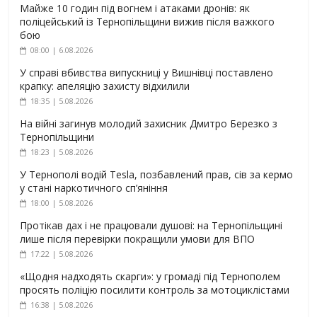
Майже 10 годин під вогнем і атаками дронів: як
поліцейський із Тернопільщини вижив після важкого
бою
08:00 | 6.08.2026
У справі вбивства випускниці у Вишнівці поставлено
крапку: апеляцію захисту відхилили
18:35 | 5.08.2026
На війні загинув молодий захисник Дмитро Березко з
Тернопільщини
18:23 | 5.08.2026
У Тернополі водій Tesla, позбавлений прав, сів за кермо
у стані наркотичного сп’яніння
18:00 | 5.08.2026
Протікав дах і не працювали душові: на Тернопільщині
лише після перевірки покращили умови для ВПО
17:22 | 5.08.2026
«Щодня надходять скарги»: у громаді під Тернополем
просять поліцію посилити контроль за мотоциклістами
16:38 | 5.08.2026