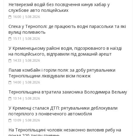
Нетверезий водій без посвідчення кинув хабар у
службове авто поліцейських
16:00 | 5.08.2026
Спека у Тернополі: де працюють водні парасольки та які
вулиці поливають
15:11 | 5.08.2026
У Кременецькому районі водія, підозрюваного в наїзді
на поліцейського, відправили під домашній арешт
14:33 | 5.08.2026
Палав комбайн і горіли поля: за добу рятувальники
Тернопільщини ліквідували вісім пожеж
14:00 | 5.08.2026
Тернопільщина втратила захисника Володимира Вельму
13:14 | 5.08.2026
У Кременці сталася ДТП: рятувальники деблокували
потерпілого з понівеченого автомобіля
13:09 | 5.08.2026
На Тернопільщині чоловік незаконно виловив рибу на
понад 220 тисяч гривень