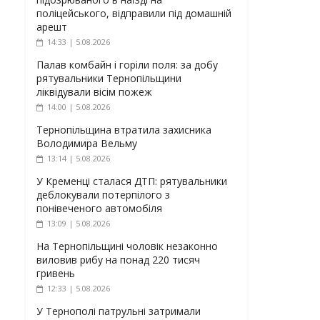
поліцейського, відправили під домашній
арешт
14:33 | 5.08.2026
Палав комбайн і горіли поля: за добу
рятувальники Тернопільщини
ліквідували вісім пожеж
14:00 | 5.08.2026
Тернопільщина втратила захисника
Володимира Вельму
13:14 | 5.08.2026
У Кременці сталася ДТП: рятувальники
деблокували потерпілого з
понівеченого автомобіля
13:09 | 5.08.2026
На Тернопільщині чоловік незаконно
виловив рибу на понад 220 тисяч
гривень
12:33 | 5.08.2026
У Тернополі патрульні затримали