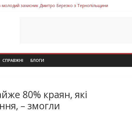
ув молодий захисник Дмитро Березко з Тернопільщини
 втратила захисника Володимира Вельму
нопільщини Петро Федів повертається до рідного дому «на щиті»
в скорботі: на щиті повертається воїн Володимир Паламарчук
лим безвісти, – Ангелом додому повертається захисник Михайло
СПРАВЖНІ
БЛОГИ
йже 80% краян, які
ня, – змогли