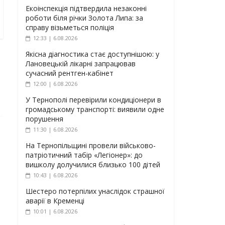
Екоінспекція підтвердила незаконні
роботи біля річки Золота Липа: за
справу візьметься поліція
12:33 | 6.08.2026
Якісна діагностика стає доступнішою: у
Лановецькій лікарні запрацював
сучасний рентген-кабінет
12:00 | 6.08.2026
У Тернополі перевірили кондиціонери в
громадському транспорті: виявили одне
порушення
11:30 | 6.08.2026
На Тернопільщині провели військово-
патріотичний табір «Легіонер»: до
вишколу долучилися близько 100 дітей
10:43 | 6.08.2026
Шестеро потерпілих унаслідок страшної
аварії в Кременці
10:01 | 6.08.2026