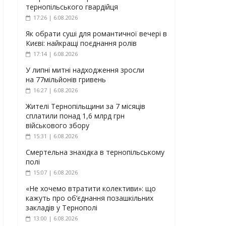
тернопільського гвардійця
17:26 | 6.08.2026
Як обрати суші для романтичної вечері в
Києві: найкращі поєднання ролів
17:14 | 6.08.2026
У липні митні надходження зросли
на 77мільйонів гривень
16:27 | 6.08.2026
Жителі Тернопільщини за 7 місяців
сплатили понад 1,6 млрд грн
військового збору
15:31 | 6.08.2026
Смертельна знахідка в тернопільському
полі
15:07 | 6.08.2026
«Не хочемо втратити колективи»: що
кажуть про об’єднання позашкільних
закладів у Тернополі
13:00 | 6.08.2026