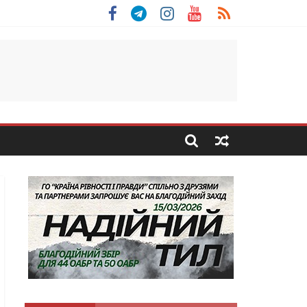
 Скоробогатий з Тернопільщини