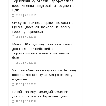
Тернополянку 24 рази штрафували за
перевищення швидкості та порушення
ПДР
09:09 | 6.08.2026
Сім судів і три незавершені поховання:
що відбувається навколо Пантеону
Героїв у Тернополі
08:33 | 6.08.2026
Майже 10 годин під вогнем і атаками
дронів: як поліцейський із
Тернопільщини вижив після важкого
бою
08:00 | 6.08.2026
У справі вбивства випускниці у Вишнівці
поставлено крапку: апеляцію захисту
відхилили
18:35 | 5.08.2026
На війні загинув молодий захисник
Дмитро Березко з Тернопільщини
18:23 | 5.08.2026