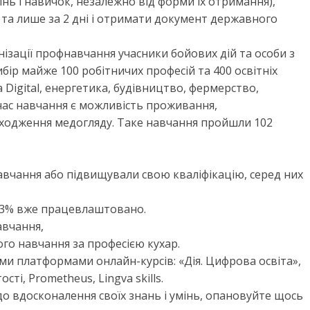
інь і навичок, незалежно від форми їх отримання),
в та лише за 2 дні і отримати документ державного
нізації профнавчання учасники бойових дій та особи з
бір майже 100 робітничих професій та 400 освітніх
Digital, енергетика, будівництво, фермерство,
час навчання
є можливість проживання,
оходження медогляду. Таке навчання пройшли 102
вчання або підвищували свою кваліфікацію, серед них
 93% вже працевлаштовано.
авчання,
го навчання за професією кухар.
 платформами онлайн-курсів: «Дія. Цифрова освіта»,
ті, Prometheus, Lingva skills.
до вдосконалення своїх знань і умінь, опановуйте щось