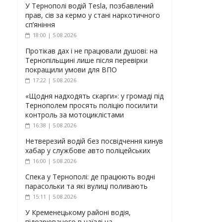
У Тернополі водій Tesla, позбавлений
прав, сів за кермо у стані наркотичного
сп’яніння
18:00 | 5.08.2026
Протікав дах і не працювали душові: на
Тернопільщині лише після перевірки
покращили умови для ВПО
17:22 | 5.08.2026
«Щодня надходять скарги»: у громаді під
Тернополем просять поліцію посилити
контроль за мотоциклістами
16:38 | 5.08.2026
Нетверезий водій без посвідчення кинув
хабар у службове авто поліцейських
16:00 | 5.08.2026
Спека у Тернополі: де працюють водні
парасольки та які вулиці поливають
15:11 | 5.08.2026
У Кременецькому районі водія,
підозрюваного в наїзді на