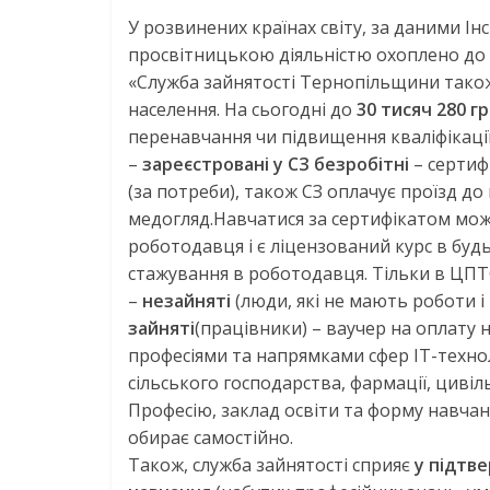
У розвинених країнах світу, за даними І
просвітницькою діяльністю охоплено до 
«Служба зайнятості Тернопільщини також
населення. На сьогодні до
30 тисяч 280 г
перенавчання чи підвищення кваліфікації
–
зареєстровані у СЗ безробітні
–
сертиф
(за потреби), також СЗ оплачує проїзд до
медогляд.
Навчатися за сертифікатом
можн
роботодавця і є ліцензований курс в будь
стажування в роботодавця. Тільки в ЦПТО
–
незайняті
(люди, які не мають роботи і 
зайняті
(працівники) –
ваучер на оплату 
професіями та напрямками сфер ІТ-технол
сільського господарства, фармації, цивіль
Професію, заклад освіти та форму навчан
обирає самостійно.
Також, служба зайнятості сприяє
у підтв