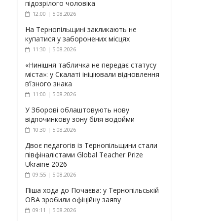
підозрілого чоловіка
12:00 | 5.08.2026
На Тернопільщині закликають не
купатися у заборонених місцях
11:30 | 5.08.2026
«Нинішня табличка не передає статусу
міста»: у Скалаті ініціювали відновлення
в’їзного знака
11:00 | 5.08.2026
У Зборові облаштовують нову
відпочинкову зону біля водойми
10:30 | 5.08.2026
Двоє педагогів із Тернопільщини стали
півфіналістами Global Teacher Prize
Ukraine 2026
09:55 | 5.08.2026
Піша хода до Почаєва: у Тернопільській
ОВА зробили офіційну заяву
09:11 | 5.08.2026