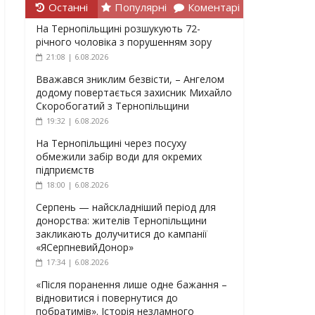
Останні
Популярні
Коментарі
На Тернопільщині розшукують 72-
річного чоловіка з порушенням зору
21:08 | 6.08.2026
Вважався зниклим безвісти, – Ангелом
додому повертається захисник Михайло
Скоробогатий з Тернопільщини
19:32 | 6.08.2026
На Тернопільщині через посуху
обмежили забір води для окремих
підприємств
18:00 | 6.08.2026
Серпень — найскладніший період для
донорства: жителів Тернопільщини
закликають долучитися до кампанії
«ЯСерпневийДонор»
17:34 | 6.08.2026
«Після поранення лише одне бажання –
відновитися і повернутися до
побратимів». Історія незламного