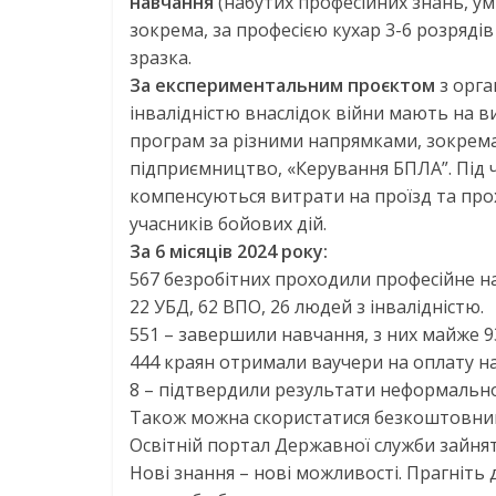
навчання
(набутих професійних знань, ум
зокрема, за професією кухар 3-6 розряді
зразка.
За експериментальним проєктом
з орга
інвалідністю внаслідок війни мають на ви
програм за різними напрямками, зокрема 
підприємництво, «Керування БПЛА”.
Під 
компенсуються витрати на проїзд та пр
учасників бойових дій.
За 6 місяців 2024 року:
567
безробітних
проходили професійне на
22 УБД, 62 ВПО, 26 людей з інвалідністю.
551 – завершили навчання, з них майже
444
краян
отримали ваучери на оплату н
8 – підтвердили результати неформально
Також можна скористатися безкоштовними
Освітній портал Державної служби зайнятос
Нові знання – нові можливості. Прагніть 