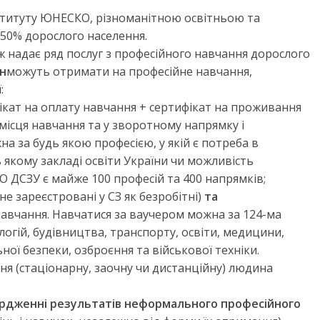
нституту ЮНЕСКО, різноманітною освітньою та
50% дорослого населення.
 надає ряд послуг з професійного навчання дорослого
рн
можуть отримати на професійне навчання,
:
ікат на оплату навчання
+ сертифікат на проживання
 місця навчання та у зворотному напрямку і
а за будь якою професією, у якій є потреба в
 якому закладі освіти України чи можливість
 ДСЗУ є майже 100 професій та 400 напрямків;
не зареєстровані у СЗ як безробітні)
та
навчання. Навчатися за ваучером
можна за 124-ма
огій, будівництва, транспорту, освіти, медицини,
ної безпеки, озброєння та військової техніки.
ня (стаціонарну, заочну чи дистанційну) людина
ердженні результатів неформального професійного