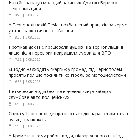
На війні загинув молодий захисник Дмитро Березко з
Тернопільщини
18:23 | 5.08.2026
У Тернополі водій Tesla, позбавлений прав, сів за кермо
у стані наркотичного сп’яніння
18:00 | 5.08.2026
Протікав дах і не працювали душові: на Тернопільщині
лише після перевірки покращили умови для ВПО
17:22 | 5.08.2026
«Щодня надходять скарги»: у громаді під Тернополем
просять поліцію посилити контроль за мотоциклістами
16:38 | 5.08.2026
Нетверезий водій без посвідчення кинув хабар у
службове авто поліцейських
16:00 | 5.08.2026
Спека у Тернополі: де працюють водні парасольки та які
вулиці поливають
15:11 | 5.08.2026
У Кременецькому районі водія, підозрюваного в наїзді