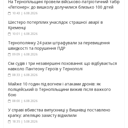
На Тернопільщині провели військово-патріотичний табір
«Легіонер»: до вишколу долучилися близько 100 дітей
10:43 | 6.08.2026
Шестеро потерпілих унаслідок страшної аварії в
Кременці
10:01 | 6.08.2026
Тернополянку 24 рази штрафували за перевищення
швидкості та порушення ПДР
09:09 | 6.08.2026
Сім судів і три незавершені поховання: що відбувається
навколо Пантеону Героїв у Тернополі
08:33 | 6.08.2026
Майже 10 годин під вогнем і атаками дронів: як
поліцейський із Тернопільщини вижив після важкого
бою
08:00 | 6.08.2026
У справі вбивства випускниці у Вишнівці поставлено
крапку: апеляцію захисту відхилили
18:35 | 5.08.2026