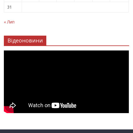
31
« Лип
Відеоновини