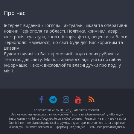
Про нас
Інтернет-видання «Погляд» - актуальні, цікаві та оперативні
новини Тернополя та області. Політика, кримінал, аварії,
люстрація, культура, спорт, історія, фото, рецепти та блоги
Тернополя. Надіємося, що сайт буде для Вас корисним та
цікавим.
Будемо вдячні за Ваші пропозиції щодо нових рубрик та
тематик для сайту. Ми постараємося відшукати потрібну
інформацію. Також висловлюйте власні думки про події у
місті.
Copyright © 2026
ПОГЛЯД
. All rights reserved.
За повного чи часткового використання текстів та зображень сайту «Погляд»
гіперпосилання https://poglyad.te.ua є обов’язковим. Редакція не впливає на зміст
блогів і не несе відповідальності за думку, яку автори висловлюють на сторінках
«Погляду». За зміст рекламної інформації відповідальність несе рекламодавець.