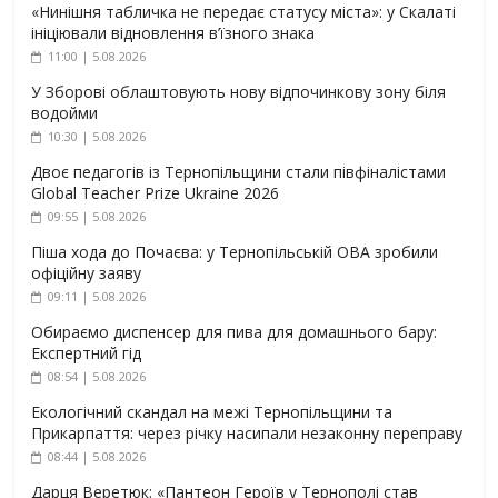
«Нинішня табличка не передає статусу міста»: у Скалаті
ініціювали відновлення в’їзного знака
11:00 | 5.08.2026
У Зборові облаштовують нову відпочинкову зону біля
водойми
10:30 | 5.08.2026
Двоє педагогів із Тернопільщини стали півфіналістами
Global Teacher Prize Ukraine 2026
09:55 | 5.08.2026
Піша хода до Почаєва: у Тернопільській ОВА зробили
офіційну заяву
09:11 | 5.08.2026
Обираємо диспенсер для пива для домашнього бару:
Експертний гід
08:54 | 5.08.2026
Екологічний скандал на межі Тернопільщини та
Прикарпаття: через річку насипали незаконну переправу
08:44 | 5.08.2026
Дарця Веретюк: «Пантеон Героїв у Тернополі став