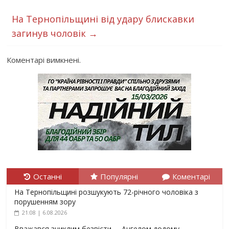
На Тернопільщині від удару блискавки
загинув чоловік
→
Коментарі вимкнені.
Останні
Популярні
Коментарі
На Тернопільщині розшукують 72-річного чоловіка з
порушенням зору
21:08 | 6.08.2026
Вважався зниклим безвісти, – Ангелом додому