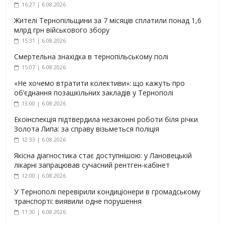
16:27 | 6.08.2026
Жителі Тернопільщини за 7 місяців сплатили понад 1,6
млрд грн військового збору
15:31 | 6.08.2026
Смертельна знахідка в тернопільському полі
15:07 | 6.08.2026
«Не хочемо втратити колективи»: що кажуть про
об’єднання позашкільних закладів у Тернополі
13:00 | 6.08.2026
Екоінспекція підтвердила незаконні роботи біля річки
Золота Липа: за справу візьметься поліція
12:33 | 6.08.2026
Якісна діагностика стає доступнішою: у Лановецькій
лікарні запрацював сучасний рентген-кабінет
12:00 | 6.08.2026
У Тернополі перевірили кондиціонери в громадському
транспорті: виявили одне порушення
11:30 | 6.08.2026