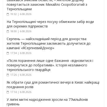
повертається захисник Михайло Скоробогатий з
Тернопільщини
19:32 | 6.08.2026
На Тернопільщині через посуху обмежили забір води
для окремих підприємств
18:00 | 6.08.2026
Серпень — найскладніший період для донорства:
жителів Тернопільщини закликають долучитися до
кампанії «ЯСерпневийДонор»
17:34 | 6.08.2026
«Після поранення лише одне бажання –відновитися і
повернутися до побратимів». Історія незламного
тернопільського гвардійця
17:26 | 6.08.2026
Як обрати суші для романтичної вечері в Києві: найкращі
поєднання ролів
17:14 | 6.08.2026
У липні митні надходження зросли на 77мільйонів
гривень