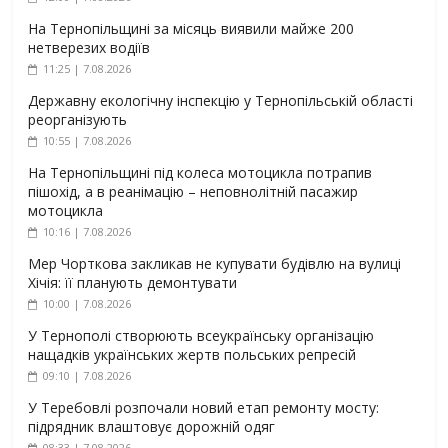
На Тернопільщині за місяць виявили майже 200
нетверезих водіїв
11:25 | 7.08.2026
Державну екологічну інспекцію у Тернопільській області
реорганізують
10:55 | 7.08.2026
На Тернопільщині під колеса мотоцикла потрапив
пішохід, а в реанімацію – неповнолітній пасажир
мотоцикла
10:16 | 7.08.2026
Мер Чорткова закликав не купувати будівлю на вулиці
Хічія: її планують демонтувати
10:00 | 7.08.2026
У Тернополі створюють всеукраїнську організацію
нащадків українських жертв польських репресій
09:10 | 7.08.2026
У Теребовлі розпочали новий етап ремонту мосту:
підрядник влаштовує дорожній одяг
08:33 | 7.08.2026