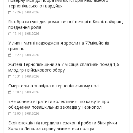
повернутися до побратимів». Історія незламного
тернопільського гвардійця
17:26 | 6.08.2026
Як обрати суші для романтичної вечері в Києві: найкращі
поєднання ролів
17:14 | 6.08.2026
У липні митні надходження зросли на 77мільйонів
гривень
16:27 | 6.08.2026
Жителі Тернопільщини за 7 місяців сплатили понад 1,6
млрд грн військового збору
15:31 | 6.08.2026
Смертельна знахідка в тернопільському полі
15:07 | 6.08.2026
«Не хочемо втратити колективи»: що кажуть про
об’єднання позашкільних закладів у Тернополі
13:00 | 6.08.2026
Екоінспекція підтвердила незаконні роботи біля річки
Золота Липа: за справу візьметься поліція