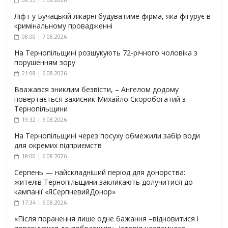
Ліфт у Бучацькій лікарні будуватиме фірма, яка фігурує в
кримінальному провадженні
08:00 | 7.08.2026
На Тернопільщині розшукують 72-річного чоловіка з
порушенням зору
21:08 | 6.08.2026
Вважався зниклим безвісти, – Ангелом додому
повертається захисник Михайло Скоробогатий з
Тернопільщини
19:32 | 6.08.2026
На Тернопільщині через посуху обмежили забір води
для окремих підприємств
18:00 | 6.08.2026
Серпень — найскладніший період для донорства:
жителів Тернопільщини закликають долучитися до
кампанії «ЯСерпневийДонор»
17:34 | 6.08.2026
«Після поранення лише одне бажання –відновитися і