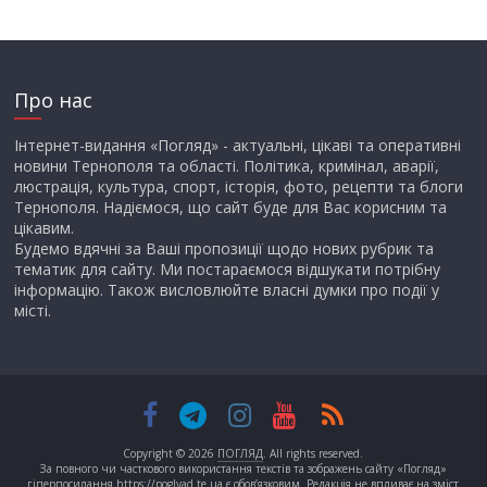
Про нас
Інтернет-видання «Погляд» - актуальні, цікаві та оперативні
новини Тернополя та області. Політика, кримінал, аварії,
люстрація, культура, спорт, історія, фото, рецепти та блоги
Тернополя. Надіємося, що сайт буде для Вас корисним та
цікавим.
Будемо вдячні за Ваші пропозиції щодо нових рубрик та
тематик для сайту. Ми постараємося відшукати потрібну
інформацію. Також висловлюйте власні думки про події у
місті.
Copyright © 2026
ПОГЛЯД
. All rights reserved.
За повного чи часткового використання текстів та зображень сайту «Погляд»
гіперпосилання https://poglyad.te.ua є обов’язковим. Редакція не впливає на зміст