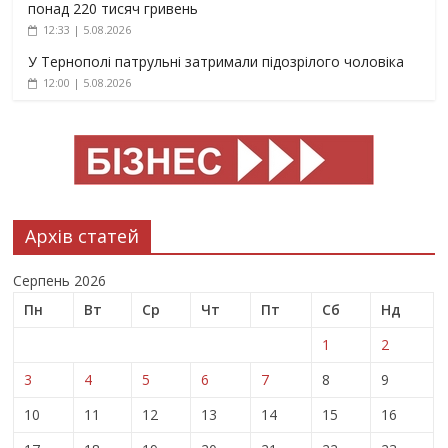
понад 220 тисяч гривень
12:33 | 5.08.2026
У Тернополі патрульні затримали підозрілого чоловіка
12:00 | 5.08.2026
Архів статей
Серпень 2026
Пн
Вт
Ср
Чт
Пт
Сб
Нд
1
2
3
4
5
6
7
8
9
10
11
12
13
14
15
16