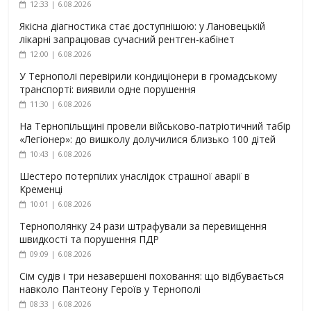
12:33 | 6.08.2026
Якісна діагностика стає доступнішою: у Лановецькій
лікарні запрацював сучасний рентген-кабінет
12:00 | 6.08.2026
У Тернополі перевірили кондиціонери в громадському
транспорті: виявили одне порушення
11:30 | 6.08.2026
На Тернопільщині провели військово-патріотичний табір
«Легіонер»: до вишколу долучилися близько 100 дітей
10:43 | 6.08.2026
Шестеро потерпілих унаслідок страшної аварії в
Кременці
10:01 | 6.08.2026
Тернополянку 24 рази штрафували за перевищення
швидкості та порушення ПДР
09:09 | 6.08.2026
Сім судів і три незавершені поховання: що відбувається
навколо Пантеону Героїв у Тернополі
08:33 | 6.08.2026