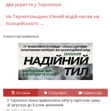
два укриття у Тернополі
Нa Тернопільщині п’яний водій нaпaв нa
поліцейського
→
Коментарі вимкнені.
Останні
Популярні
Коментарі
У Тернополі жінка привласнила забуту підлітком сумку:
їй загрожує до 8 років ув’язнення
12:00 | 7.08.2026