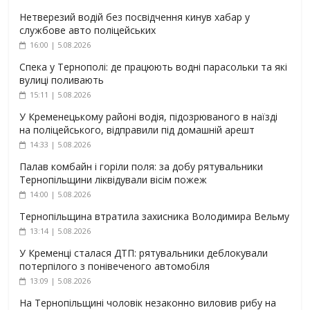
Нетверезий водій без посвідчення кинув хабар у
службове авто поліцейських
16:00 | 5.08.2026
Спека у Тернополі: де працюють водні парасольки та які
вулиці поливають
15:11 | 5.08.2026
У Кременецькому районі водія, підозрюваного в наїзді
на поліцейського, відправили під домашній арешт
14:33 | 5.08.2026
Палав комбайн і горіли поля: за добу рятувальники
Тернопільщини ліквідували вісім пожеж
14:00 | 5.08.2026
Тернопільщина втратила захисника Володимира Вельму
13:14 | 5.08.2026
У Кременці сталася ДТП: рятувальники деблокували
потерпілого з понівеченого автомобіля
13:09 | 5.08.2026
На Тернопільщині чоловік незаконно виловив рибу на