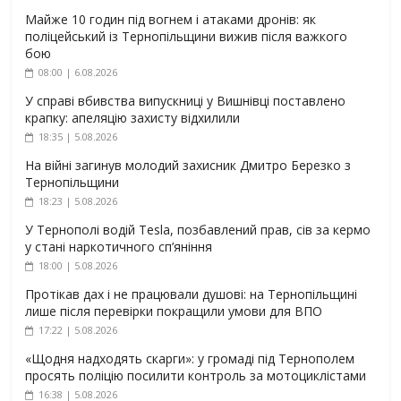
Майже 10 годин під вогнем і атаками дронів: як
поліцейський із Тернопільщини вижив після важкого
бою
08:00 | 6.08.2026
У справі вбивства випускниці у Вишнівці поставлено
крапку: апеляцію захисту відхилили
18:35 | 5.08.2026
На війні загинув молодий захисник Дмитро Березко з
Тернопільщини
18:23 | 5.08.2026
У Тернополі водій Tesla, позбавлений прав, сів за кермо
у стані наркотичного сп’яніння
18:00 | 5.08.2026
Протікав дах і не працювали душові: на Тернопільщині
лише після перевірки покращили умови для ВПО
17:22 | 5.08.2026
«Щодня надходять скарги»: у громаді під Тернополем
просять поліцію посилити контроль за мотоциклістами
16:38 | 5.08.2026