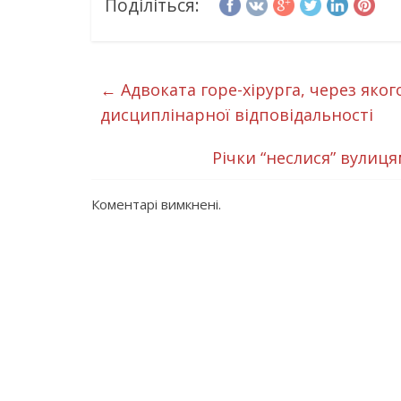
Поділіться:
←
Адвоката горе-хірурга, через яко
дисциплінарної відповідальності
Річки “неслися” вулиц
Коментарі вимкнені.