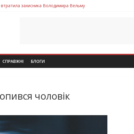
 втратила захисника Володимира Вельму
нопільщини Петро Федів повертається до рідного дому «на щиті»
в скорботі: на щиті повертається воїн Володимир Паламарчук
ння бойового завдання загинув захисник Юрій Пушкар з Тернопі
ув молодий захисник Дмитро Березко з Тернопільщини
СПРАВЖНІ
БЛОГИ
опився чоловік