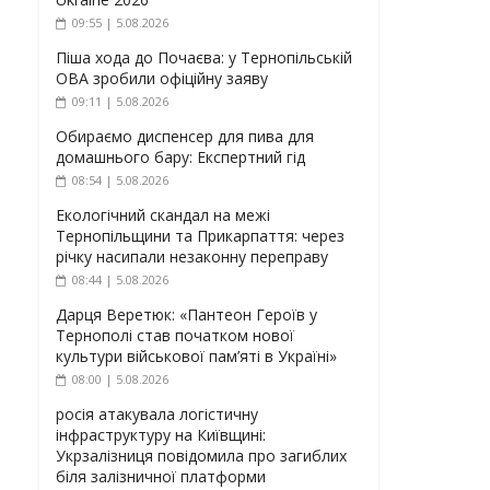
09:55 | 5.08.2026
Піша хода до Почаєва: у Тернопільській
ОВА зробили офіційну заяву
09:11 | 5.08.2026
Обираємо диспенсер для пива для
домашнього бару: Експертний гід
08:54 | 5.08.2026
Екологічний скандал на межі
Тернопільщини та Прикарпаття: через
річку насипали незаконну переправу
08:44 | 5.08.2026
Дарця Веретюк: «Пантеон Героїв у
Тернополі став початком нової
культури військової пам’яті в Україні»
08:00 | 5.08.2026
росія атакувала логістичну
інфраструктуру на Київщині:
Укрзалізниця повідомила про загиблих
біля залізничної платформи