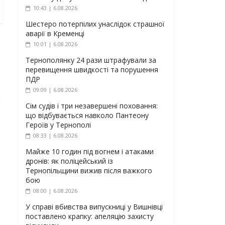
10:43 | 6.08.2026
Шестеро потерпілих унаслідок страшної
аварії в Кременці
10:01 | 6.08.2026
Тернополянку 24 рази штрафували за
перевищення швидкості та порушення
ПДР
09:09 | 6.08.2026
Сім судів і три незавершені поховання:
що відбувається навколо Пантеону
Героїв у Тернополі
08:33 | 6.08.2026
Майже 10 годин під вогнем і атаками
дронів: як поліцейський із
Тернопільщини вижив після важкого
бою
08:00 | 6.08.2026
У справі вбивства випускниці у Вишнівці
поставлено крапку: апеляцію захисту