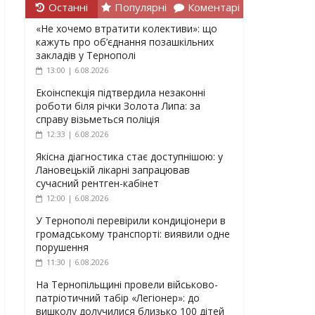
Останні
Популярні
Коментарі
«Не хочемо втратити колективи»: що
кажуть про об’єднання позашкільних
закладів у Тернополі
13:00 | 6.08.2026
Екоінспекція підтвердила незаконні
роботи біля річки Золота Липа: за
справу візьметься поліція
12:33 | 6.08.2026
Якісна діагностика стає доступнішою: у
Лановецькій лікарні запрацював
сучасний рентген-кабінет
12:00 | 6.08.2026
У Тернополі перевірили кондиціонери в
громадському транспорті: виявили одне
порушення
11:30 | 6.08.2026
На Тернопільщині провели військово-
патріотичний табір «Легіонер»: до
вишколу долучилися близько 100 дітей