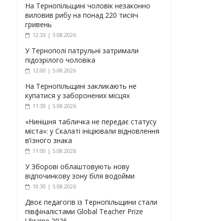
На Тернопільщині чоловік незаконно
виловив рибу на понад 220 тисяч
гривень
12:33 | 5.08.2026
У Тернополі патрульні затримали
підозрілого чоловіка
12:00 | 5.08.2026
На Тернопільщині закликають не
купатися у заборонених місцях
11:30 | 5.08.2026
«Нинішня табличка не передає статусу
міста»: у Скалаті ініціювали відновлення
в’їзного знака
11:00 | 5.08.2026
У Зборові облаштовують нову
відпочинкову зону біля водойми
10:30 | 5.08.2026
Двоє педагогів із Тернопільщини стали
півфіналістами Global Teacher Prize
Ukraine 2026