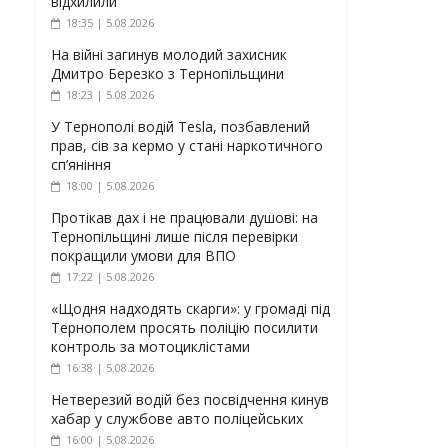
відхилили
18:35 | 5.08.2026
На війні загинув молодий захисник
Дмитро Березко з Тернопільщини
18:23 | 5.08.2026
У Тернополі водій Tesla, позбавлений
прав, сів за кермо у стані наркотичного
сп’яніння
18:00 | 5.08.2026
Протікав дах і не працювали душові: на
Тернопільщині лише після перевірки
покращили умови для ВПО
17:22 | 5.08.2026
«Щодня надходять скарги»: у громаді під
Тернополем просять поліцію посилити
контроль за мотоциклістами
16:38 | 5.08.2026
Нетверезий водій без посвідчення кинув
хабар у службове авто поліцейських
16:00 | 5.08.2026