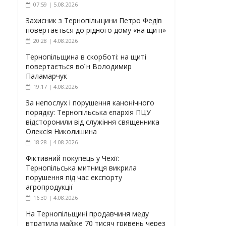
07:59 | 5.08.2026
Захисник з Тернопільщини Петро Федів
повертається до рідного дому «на щиті»
20:28 | 4.08.2026
Тернопільщина в скорботі: на щиті
повертається воїн Володимир
Паламарчук
19:17 | 4.08.2026
За непослух і порушення канонічного
порядку: Тернопільська єпархія ПЦУ
відсторонили від служіння священника
Олексія Николишина
18:28 | 4.08.2026
Фіктивний покупець у Чехії:
Тернопільська митниця викрила
порушення під час експорту
агропродукції
16:30 | 4.08.2026
На Тернопільщині продавчиня меду
втратила майже 70 тисяч гривень через