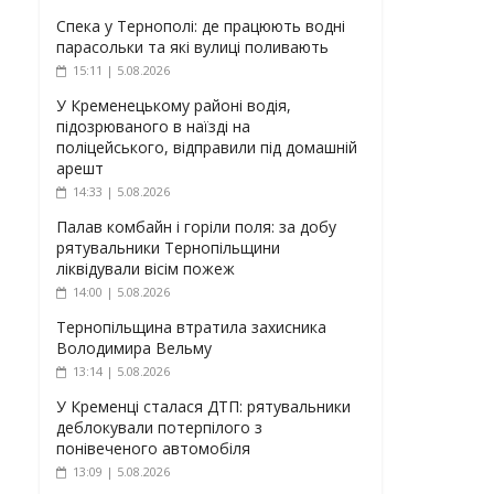
Спека у Тернополі: де працюють водні
парасольки та які вулиці поливають
15:11 | 5.08.2026
У Кременецькому районі водія,
підозрюваного в наїзді на
поліцейського, відправили під домашній
арешт
14:33 | 5.08.2026
Палав комбайн і горіли поля: за добу
рятувальники Тернопільщини
ліквідували вісім пожеж
14:00 | 5.08.2026
Тернопільщина втратила захисника
Володимира Вельму
13:14 | 5.08.2026
У Кременці сталася ДТП: рятувальники
деблокували потерпілого з
понівеченого автомобіля
13:09 | 5.08.2026