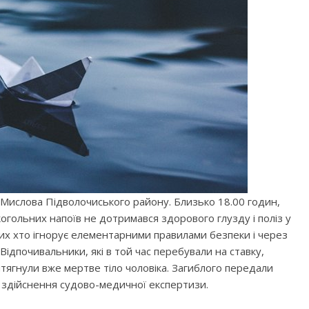
. Мислова Підволочиського району. Близько 18.00 годин,
когольних напоїв не дотримався здорового глузду і поліз у
их хто ігнорує елементарними правилами безпеки і через
 Відпочивальники, які в той час перебували на ставку,
итягнули вже мертве тіло чоловіка. Загиблого передали
 здійснення судово-медичної експертизи.