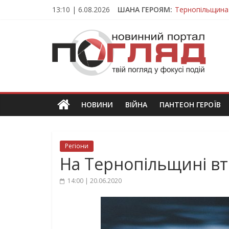
Skip
13:10 | 6.08.2026
ШАНА ГЕРОЯМ:
Тернопільщина
to
Захисник з Тер
content
ПОГЛЯД
Тернопільщина 
Під час викона
На війні загин
Новини
Тернополя.
Тернопільські
новини
НОВИНИ
ВІЙНА
ПАНТЕОН ГЕРОЇВ
та
події
Регіони
На Тернопільщині вт
14:00 | 20.06.2020