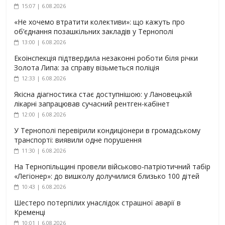
15:07 | 6.08.2026
«Не хочемо втратити колективи»: що кажуть про
об’єднання позашкільних закладів у Тернополі
13:00 | 6.08.2026
Екоінспекція підтвердила незаконні роботи біля річки
Золота Липа: за справу візьметься поліція
12:33 | 6.08.2026
Якісна діагностика стає доступнішою: у Лановецькій
лікарні запрацював сучасний рентген-кабінет
12:00 | 6.08.2026
У Тернополі перевірили кондиціонери в громадському
транспорті: виявили одне порушення
11:30 | 6.08.2026
На Тернопільщині провели військово-патріотичний табір
«Легіонер»: до вишколу долучилися близько 100 дітей
10:43 | 6.08.2026
Шестеро потерпілих унаслідок страшної аварії в
Кременці
10:01 | 6.08.2026