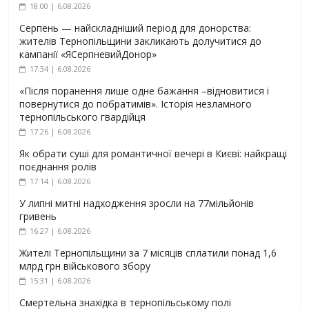
18:00 | 6.08.2026
Серпень — найскладніший період для донорства:
жителів Тернопільщини закликають долучитися до
кампанії «ЯСерпневийДонор»
17:34 | 6.08.2026
«Після поранення лише одне бажання –відновитися і
повернутися до побратимів». Історія незламного
тернопільського гвардійця
17:26 | 6.08.2026
Як обрати суші для романтичної вечері в Києві: найкращі
поєднання ролів
17:14 | 6.08.2026
У липні митні надходження зросли на 77мільйонів
гривень
16:27 | 6.08.2026
Жителі Тернопільщини за 7 місяців сплатили понад 1,6
млрд грн військового збору
15:31 | 6.08.2026
Смертельна знахідка в тернопільському полі