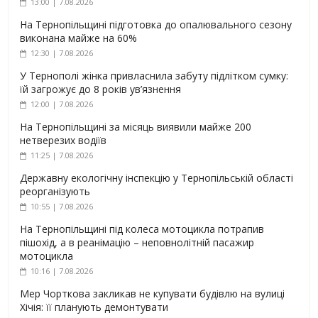
13:00 | 7.08.2026
На Тернопільщині підготовка до опалювального сезону
виконана майже на 60%
12:30 | 7.08.2026
У Тернополі жінка привласнила забуту підлітком сумку:
їй загрожує до 8 років ув’язнення
12:00 | 7.08.2026
На Тернопільщині за місяць виявили майже 200
нетверезих водіїв
11:25 | 7.08.2026
Державну екологічну інспекцію у Тернопільській області
реорганізують
10:55 | 7.08.2026
На Тернопільщині під колеса мотоцикла потрапив
пішохід, а в реанімацію – неповнолітній пасажир
мотоцикла
10:16 | 7.08.2026
Мер Чорткова закликав не купувати будівлю на вулиці
Хічія: її планують демонтувати