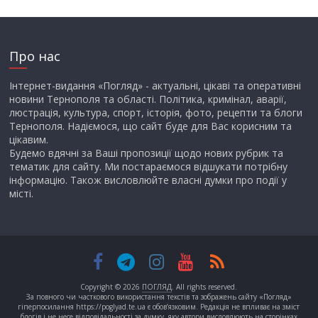
Про нас
Інтернет-видання «Погляд» - актуальні, цікаві та оперативні
новини Тернополя та області. Політика, кримінал, аварії,
люстрація, культура, спорт, історія, фото, рецепти та блоги
Тернополя. Надіємося, що сайт буде для Вас корисним та
цікавим.
Будемо вдячні за Ваші пропозиції щодо нових рубрик та
тематик для сайту. Ми постараємося відшукати потрібну
інформацію. Також висловлюйте власні думки про події у
місті.
Copyright © 2026
ПОГЛЯД
. All rights reserved.
За повного чи часткового використання текстів та зображень сайту «Погляд»
гіперпосилання https://poglyad.te.ua є обов’язковим. Редакція не впливає на зміст
блогів і не несе відповідальності за думку, яку автори висловлюють на сторінках