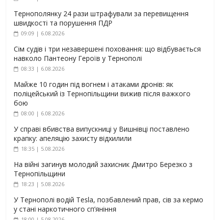
Тернополянку 24 рази штрафували за перевищення
швидкості та порушення ПДР
09:09 | 6.08.2026
Сім судів і три незавершені поховання: що відбувається
навколо Пантеону Героїв у Тернополі
08:33 | 6.08.2026
Майже 10 годин під вогнем і атаками дронів: як
поліцейський із Тернопільщини вижив після важкого
бою
08:00 | 6.08.2026
У справі вбивства випускниці у Вишнівці поставлено
крапку: апеляцію захисту відхилили
18:35 | 5.08.2026
На війні загинув молодий захисник Дмитро Березко з
Тернопільщини
18:23 | 5.08.2026
У Тернополі водій Tesla, позбавлений прав, сів за кермо
у стані наркотичного сп’яніння
18:00 | 5.08.2026