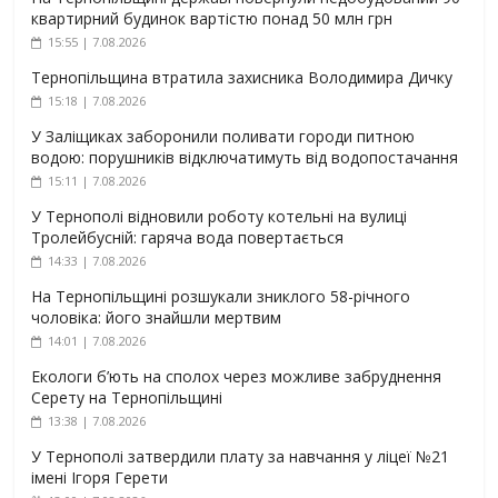
квартирний будинок вартістю понад 50 млн грн
15:55 | 7.08.2026
Тернопільщина втратила захисника Володимира Дичку
15:18 | 7.08.2026
У Заліщиках заборонили поливати городи питною
водою: порушників відключатимуть від водопостачання
15:11 | 7.08.2026
У Тернополі відновили роботу котельні на вулиці
Тролейбусній: гаряча вода повертається
14:33 | 7.08.2026
На Тернопільщині розшукали зниклого 58-річного
чоловіка: його знайшли мертвим
14:01 | 7.08.2026
Екологи б’ють на сполох через можливе забруднення
Серету на Тернопільщині
13:38 | 7.08.2026
У Тернополі затвердили плату за навчання у ліцеї №21
імені Ігоря Герети