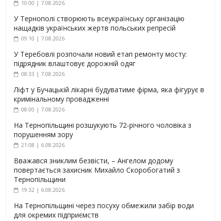
10:00 | 7.08.2026
У Тернополі створюють всеукраїнську організацію
нащадків українських жертв польських репресій
09:10 | 7.08.2026
У Теребовлі розпочали новий етап ремонту мосту:
підрядник влаштовує дорожній одяг
08:33 | 7.08.2026
Ліфт у Бучацькій лікарні будуватиме фірма, яка фігурує в
кримінальному провадженні
08:00 | 7.08.2026
На Тернопільщині розшукують 72-річного чоловіка з
порушенням зору
21:08 | 6.08.2026
Вважався зниклим безвісти, – Ангелом додому
повертається захисник Михайло Скоробогатий з
Тернопільщини
19:32 | 6.08.2026
На Тернопільщині через посуху обмежили забір води
для окремих підприємств