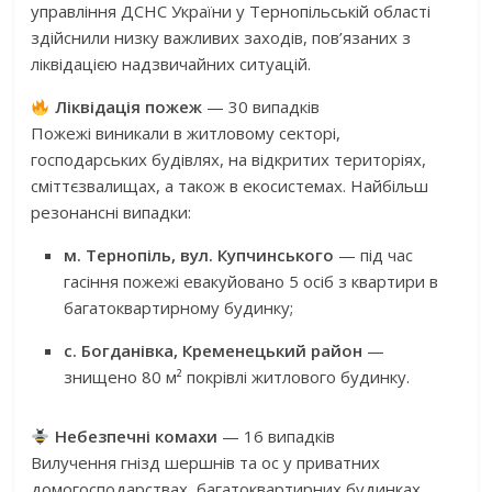
управління ДСНС України у Тернопільській області
здійснили низку важливих заходів, пов’язаних з
ліквідацією надзвичайних ситуацій.
Ліквідація пожеж
— 30 випадків
Пожежі виникали в житловому секторі,
господарських будівлях, на відкритих територіях,
сміттєзвалищах, а також в екосистемах. Найбільш
резонансні випадки:
м. Тернопіль, вул. Купчинського
— під час
гасіння пожежі евакуйовано 5 осіб з квартири в
багатоквартирному будинку;
с. Богданівка, Кременецький район
—
знищено 80 м² покрівлі житлового будинку.
Небезпечні комахи
— 16 випадків
Вилучення гнізд шершнів та ос у приватних
домогосподарствах, багатоквартирних будинках,