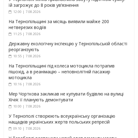
їй загрожує до 8 років ув’язнення
12:00 | 7.08.2026
На Тернопільщині за місяць виявили майже 200
нетверезих водіїв
11:25 | 7.08.2026
Державну екологічну інспекцію у Тернопільській області
реорганізують
10:55 | 7.08.2026
На Тернопільщині під колеса мотоцикла потрапив
пішохід, а в реанімацію – неповнолітній пасажир
мотоцикла
10:16 | 7.08.2026
Мер Чорткова закликав не купувати будівлю на вулиці
Хічія: її планують демонтувати
10:00 | 7.08.2026
У Тернополі створюють всеукраїнську організацію
нащадків українських жертв польських репресій
09:10 | 7.08.2026