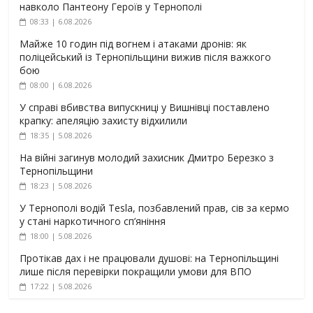
навколо Пантеону Героїв у Тернополі
08:33 | 6.08.2026
Майже 10 годин під вогнем і атаками дронів: як
поліцейський із Тернопільщини вижив після важкого
бою
08:00 | 6.08.2026
У справі вбивства випускниці у Вишнівці поставлено
крапку: апеляцію захисту відхилили
18:35 | 5.08.2026
На війні загинув молодий захисник Дмитро Березко з
Тернопільщини
18:23 | 5.08.2026
У Тернополі водій Tesla, позбавлений прав, сів за кермо
у стані наркотичного сп’яніння
18:00 | 5.08.2026
Протікав дах і не працювали душові: на Тернопільщині
лише після перевірки покращили умови для ВПО
17:22 | 5.08.2026