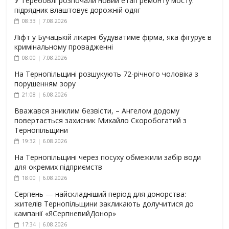
У Теребовлі розпочали новий етап ремонту мосту:
підрядник влаштовує дорожній одяг
08:33 | 7.08.2026
Ліфт у Бучацькій лікарні будуватиме фірма, яка фігурує в
кримінальному провадженні
08:00 | 7.08.2026
На Тернопільщині розшукують 72-річного чоловіка з
порушенням зору
21:08 | 6.08.2026
Вважався зниклим безвісти, – Ангелом додому
повертається захисник Михайло Скоробогатий з
Тернопільщини
19:32 | 6.08.2026
На Тернопільщині через посуху обмежили забір води
для окремих підприємств
18:00 | 6.08.2026
Серпень — найскладніший період для донорства:
жителів Тернопільщини закликають долучитися до
кампанії «ЯСерпневийДонор»
17:34 | 6.08.2026