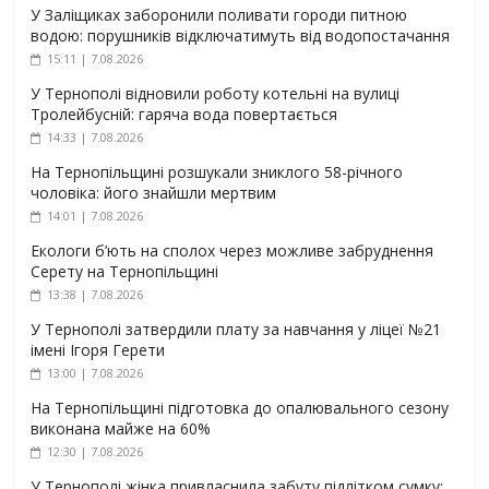
У Заліщиках заборонили поливати городи питною
водою: порушників відключатимуть від водопостачання
15:11 | 7.08.2026
У Тернополі відновили роботу котельні на вулиці
Тролейбусній: гаряча вода повертається
14:33 | 7.08.2026
На Тернопільщині розшукали зниклого 58-річного
чоловіка: його знайшли мертвим
14:01 | 7.08.2026
Екологи б’ють на сполох через можливе забруднення
Серету на Тернопільщині
13:38 | 7.08.2026
У Тернополі затвердили плату за навчання у ліцеї №21
імені Ігоря Герети
13:00 | 7.08.2026
На Тернопільщині підготовка до опалювального сезону
виконана майже на 60%
12:30 | 7.08.2026
У Тернополі жінка привласнила забуту підлітком сумку: