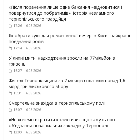
«Після поранення лише одне бажання –відновитися і
повернутися до побратимів». Історія незламного
тернопільського гвардійця
17:26 | 6.08.2026
Як обрати суші для романтичної вечері в Києві: найкращі
поєднання ролів
17:14 | 6.08.2026
У липні митні надходження зросли на 77мільйонів
гривень
16:27 | 6.08.2026
Жителі Тернопільщини за 7 місяців сплатили понад 1,6
млрд грн військового збору
15:31 | 6.08.2026
Смертельна знахідка в тернопільському полі
15:07 | 6.08.2026
«Не хочемо втратити колективи»: що кажуть про
об’єднання позашкільних закладів у Тернополі
13:00 | 6.08.2026