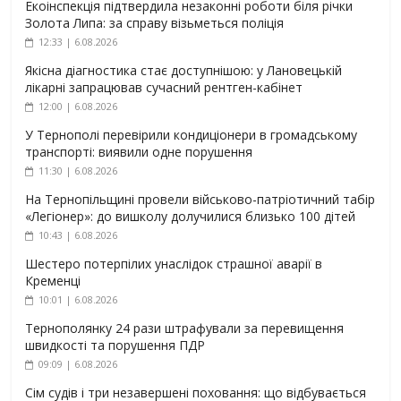
Екоінспекція підтвердила незаконні роботи біля річки
Золота Липа: за справу візьметься поліція
12:33 | 6.08.2026
Якісна діагностика стає доступнішою: у Лановецькій
лікарні запрацював сучасний рентген-кабінет
12:00 | 6.08.2026
У Тернополі перевірили кондиціонери в громадському
транспорті: виявили одне порушення
11:30 | 6.08.2026
На Тернопільщині провели військово-патріотичний табір
«Легіонер»: до вишколу долучилися близько 100 дітей
10:43 | 6.08.2026
Шестеро потерпілих унаслідок страшної аварії в
Кременці
10:01 | 6.08.2026
Тернополянку 24 рази штрафували за перевищення
швидкості та порушення ПДР
09:09 | 6.08.2026
Сім судів і три незавершені поховання: що відбувається