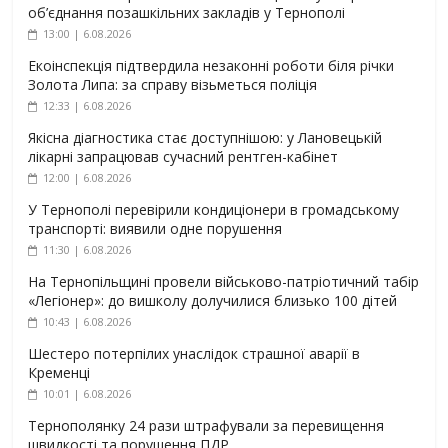
об’єднання позашкільних закладів у Тернополі
13:00 | 6.08.2026
Екоінспекція підтвердила незаконні роботи біля річки
Золота Липа: за справу візьметься поліція
12:33 | 6.08.2026
Якісна діагностика стає доступнішою: у Лановецькій
лікарні запрацював сучасний рентген-кабінет
12:00 | 6.08.2026
У Тернополі перевірили кондиціонери в громадському
транспорті: виявили одне порушення
11:30 | 6.08.2026
На Тернопільщині провели військово-патріотичний табір
«Легіонер»: до вишколу долучилися близько 100 дітей
10:43 | 6.08.2026
Шестеро потерпілих унаслідок страшної аварії в
Кременці
10:01 | 6.08.2026
Тернополянку 24 рази штрафували за перевищення
швидкості та порушення ПДР