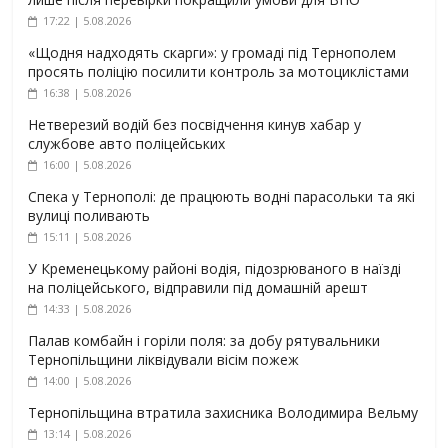
17:22 | 5.08.2026
«Щодня надходять скарги»: у громаді під Тернополем
просять поліцію посилити контроль за мотоциклістами
16:38 | 5.08.2026
Нетверезий водій без посвідчення кинув хабар у
службове авто поліцейських
16:00 | 5.08.2026
Спека у Тернополі: де працюють водні парасольки та які
вулиці поливають
15:11 | 5.08.2026
У Кременецькому районі водія, підозрюваного в наїзді
на поліцейського, відправили під домашній арешт
14:33 | 5.08.2026
Палав комбайн і горіли поля: за добу рятувальники
Тернопільщини ліквідували вісім пожеж
14:00 | 5.08.2026
Тернопільщина втратила захисника Володимира Вельму
13:14 | 5.08.2026