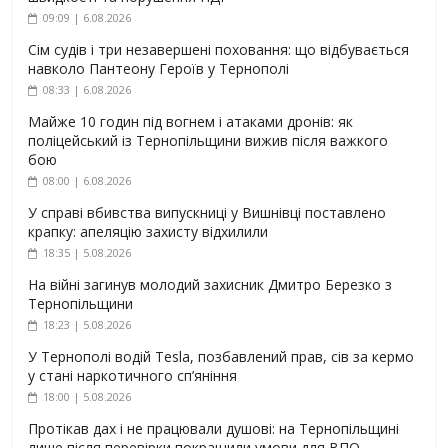
09:09 | 6.08.2026
Сім судів і три незавершені поховання: що відбувається
навколо Пантеону Героїв у Тернополі
08:33 | 6.08.2026
Майже 10 годин під вогнем і атаками дронів: як
поліцейський із Тернопільщини вижив після важкого
бою
08:00 | 6.08.2026
У справі вбивства випускниці у Вишнівці поставлено
крапку: апеляцію захисту відхилили
18:35 | 5.08.2026
На війні загинув молодий захисник Дмитро Березко з
Тернопільщини
18:23 | 5.08.2026
У Тернополі водій Tesla, позбавлений прав, сів за кермо
у стані наркотичного сп’яніння
18:00 | 5.08.2026
Протікав дах і не працювали душові: на Тернопільщині
лише після перевірки покращили умови для ВПО