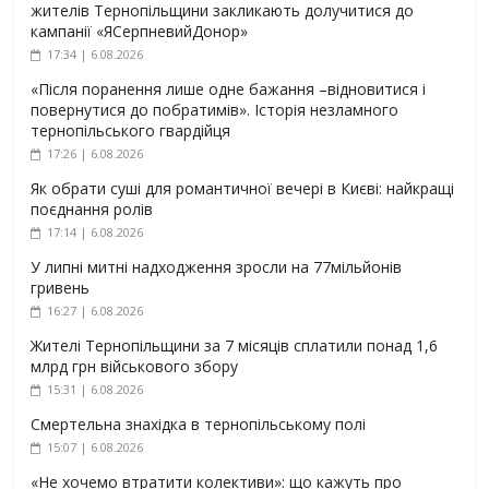
жителів Тернопільщини закликають долучитися до
кампанії «ЯСерпневийДонор»
17:34 | 6.08.2026
«Після поранення лише одне бажання –відновитися і
повернутися до побратимів». Історія незламного
тернопільського гвардійця
17:26 | 6.08.2026
Як обрати суші для романтичної вечері в Києві: найкращі
поєднання ролів
17:14 | 6.08.2026
У липні митні надходження зросли на 77мільйонів
гривень
16:27 | 6.08.2026
Жителі Тернопільщини за 7 місяців сплатили понад 1,6
млрд грн військового збору
15:31 | 6.08.2026
Смертельна знахідка в тернопільському полі
15:07 | 6.08.2026
«Не хочемо втратити колективи»: що кажуть про