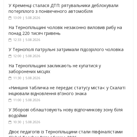
У Кременці сталася ДТП: рятувальники деблокували
потерпілого з понівеченого автомобіля
13:09 | 5.08.2026
На Тернопільщині чоловік незаконно виловив рибу на
понад 220 тисяч гривень
12:33 | 5.08.2026
У Тернополі патрульні затримали підозрілого чоловіка
12:00 | 5.08.2026
На Тернопільщині закликають не купатися у
заборонених місцях
11:30 | 5.08.2026
«Нинішня табличка не передає статусу міста»: у Скалаті
ініціювали відновлення в’їзного знака
11:00 | 5.08.2026
У Зборові облаштовують нову відпочинкову зону біля
водойми
10:30 | 5.08.2026
Двоє педагогів із Тернопільщини стали півфіналістами