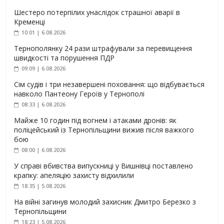
Шестеро потерпілих унаслідок страшної аварії в
Кременці
10:01 | 6.08.2026
Тернополянку 24 рази штрафували за перевищення
швидкості та порушення ПДР
09:09 | 6.08.2026
Сім судів і три незавершені поховання: що відбувається
навколо Пантеону Героїв у Тернополі
08:33 | 6.08.2026
Майже 10 годин під вогнем і атаками дронів: як
поліцейський із Тернопільщини вижив після важкого
бою
08:00 | 6.08.2026
У справі вбивства випускниці у Вишнівці поставлено
крапку: апеляцію захисту відхилили
18:35 | 5.08.2026
На війні загинув молодий захисник Дмитро Березко з
Тернопільщини
18:23 | 5.08.2026