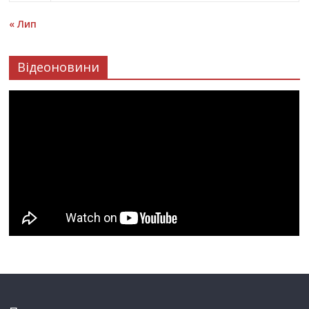
« Лип
Відеоновини