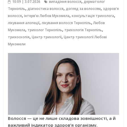
,
10:09 | 3.07.2026
випадіння волосся
дерматолог
,
,
,
Тернопіль
діагностика волосся
догляд за волоссям
здоров'я
,
,
,
волосся
інтерв'ю Любов Мукомела
консультація трихолога
,
,
лікування алопеції
лікування волосся Тернопіль
Любов
,
,
,
Мукомела
трихолог Тернопіль
трихологія Тернопіль
,
,
трихоскопія
Центр трихології
Центр трихології Любові
Мукомели
Волосся — це не лише складова зовнішності, а й
важливий індикатор здоров’я організму.