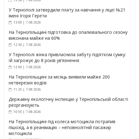
У Тернополі затвердили плату за навчання у ліцеї №21
імені Ігоря Герети
13:00 | 7.08.2026
На Тернопільщині підготовка до опалювального сезону
виконана майже на 60%
12:30 | 7.08.2026
У Тернополі жінка привласнила забуту підлітком сумку:
їй загрожує до 8 років ув’язнення
12:00 | 7.08.2026
На Тернопільщині за місяць виявили майже 200
нетверезих водіїв
11:25 | 7.08.2026
Державну екологічну інспекцію у Тернопільській області
реорганізують
10:55 | 7.08.2026
На Тернопільщині під колеса мотоцикла потрапив
пішохід, а в реанімацію – неповнолітній пасажир
мотоцикла