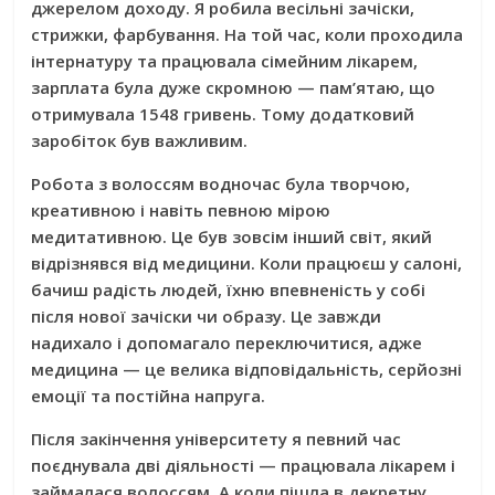
джерелом доходу. Я робила весільні зачіски,
стрижки, фарбування. На той час, коли проходила
інтернатуру та працювала сімейним лікарем,
зарплата була дуже скромною — пам’ятаю, що
отримувала 1548 гривень. Тому додатковий
заробіток був важливим.
Робота з волоссям водночас була творчою,
креативною і навіть певною мірою
медитативною. Це був зовсім інший світ, який
відрізнявся від медицини. Коли працюєш у салоні,
бачиш радість людей, їхню впевненість у собі
після нової зачіски чи образу. Це завжди
надихало і допомагало переключитися, адже
медицина — це велика відповідальність, серйозні
емоції та постійна напруга.
Після закінчення університету я певний час
поєднувала дві діяльності — працювала лікарем і
займалася волоссям. А коли пішла в декретну