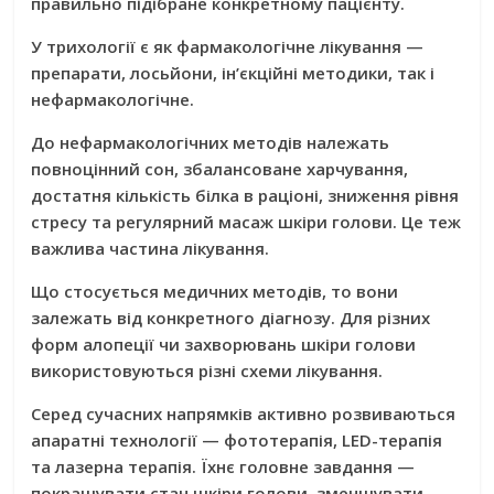
правильно підібране конкретному пацієнту.
У трихології є як фармакологічне лікування —
препарати, лосьйони, ін’єкційні методики, так і
нефармакологічне.
До нефармакологічних методів належать
повноцінний сон, збалансоване харчування,
достатня кількість білка в раціоні, зниження рівня
стресу та регулярний масаж шкіри голови. Це теж
важлива частина лікування.
Що стосується медичних методів, то вони
залежать від конкретного діагнозу. Для різних
форм алопеції чи захворювань шкіри голови
використовуються різні схеми лікування.
Серед сучасних напрямків активно розвиваються
апаратні технології — фототерапія, LED-терапія
та лазерна терапія. Їхнє головне завдання —
покращувати стан шкіри голови, зменшувати