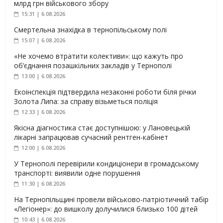
млрд грн військового збору
15:31 | 6.08.2026
Смертельна знахідка в тернопільському полі
15:07 | 6.08.2026
«Не хочемо втратити колективи»: що кажуть про
об’єднання позашкільних закладів у Тернополі
13:00 | 6.08.2026
Екоінспекція підтвердила незаконні роботи біля річки
Золота Липа: за справу візьметься поліція
12:33 | 6.08.2026
Якісна діагностика стає доступнішою: у Лановецькій
лікарні запрацював сучасний рентген-кабінет
12:00 | 6.08.2026
У Тернополі перевірили кондиціонери в громадському
транспорті: виявили одне порушення
11:30 | 6.08.2026
На Тернопільщині провели військово-патріотичний табір
«Легіонер»: до вишколу долучилися близько 100 дітей
10:43 | 6.08.2026