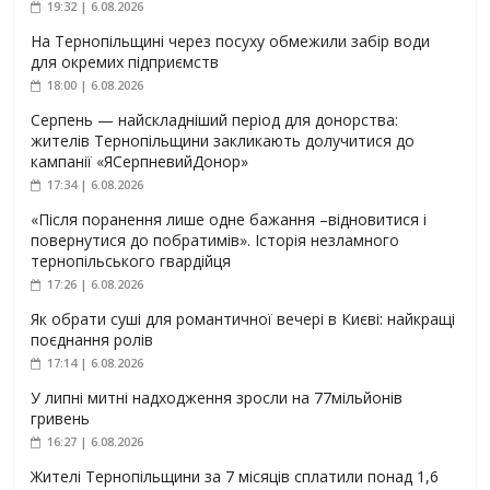
19:32 | 6.08.2026
На Тернопільщині через посуху обмежили забір води
для окремих підприємств
18:00 | 6.08.2026
Серпень — найскладніший період для донорства:
жителів Тернопільщини закликають долучитися до
кампанії «ЯСерпневийДонор»
17:34 | 6.08.2026
«Після поранення лише одне бажання –відновитися і
повернутися до побратимів». Історія незламного
тернопільського гвардійця
17:26 | 6.08.2026
Як обрати суші для романтичної вечері в Києві: найкращі
поєднання ролів
17:14 | 6.08.2026
У липні митні надходження зросли на 77мільйонів
гривень
16:27 | 6.08.2026
Жителі Тернопільщини за 7 місяців сплатили понад 1,6