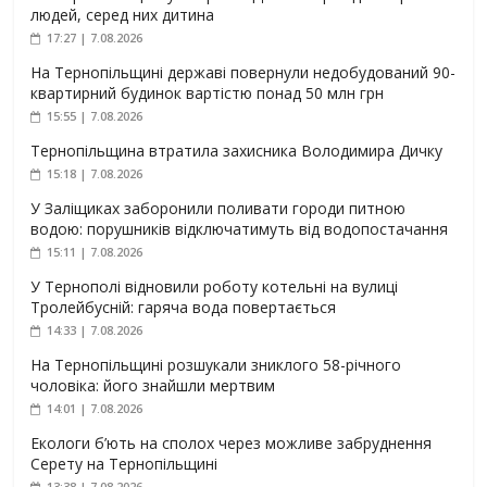
людей, серед них дитина
17:27 | 7.08.2026
На Тернопільщині державі повернули недобудований 90-
квартирний будинок вартістю понад 50 млн грн
15:55 | 7.08.2026
Тернопільщина втратила захисника Володимира Дичку
15:18 | 7.08.2026
У Заліщиках заборонили поливати городи питною
водою: порушників відключатимуть від водопостачання
15:11 | 7.08.2026
У Тернополі відновили роботу котельні на вулиці
Тролейбусній: гаряча вода повертається
14:33 | 7.08.2026
На Тернопільщині розшукали зниклого 58-річного
чоловіка: його знайшли мертвим
14:01 | 7.08.2026
Екологи б’ють на сполох через можливе забруднення
Серету на Тернопільщині
13:38 | 7.08.2026