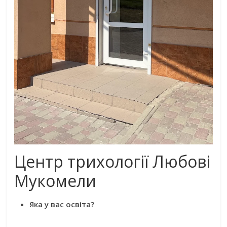
Центр трихології Любові
Мукомели
Яка у вас освіта?