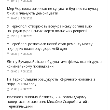
10:16 | 7.08.2026
Мер Чорткова закликав не купувати будівлю на вулиці
Хічія: її планують демонтувати
10:00 | 7.08.2026
У Тернополі створюють всеукраїнську організацію
нащадків українських жертв польських репресій
09:10 | 7.08.2026
У Теребовлі розпочали новий етап ремонту мосту:
підрядник влаштовує дорожній одяг
08:33 | 7.08.2026
Ліфт у Бучацькій лікарні будуватиме фірма, яка фігурує в
кримінальному провадженні
08:00 | 7.08.2026
На Тернопільщині розшукують 72-річного чоловіка з
порушенням зору
21:08 | 6.08.2026
Вважався зниклим безвісти, – Ангелом додому
повертається захисник Михайло Скоробогатий з
Тернопільщини