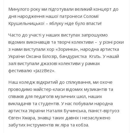
Минулого року ми підготували великий концерт до
дня народження нашої патронеси Соломії
Крушельницької – яблуку ніде було впасти!
Часто до участі у наших виступах запрошуємо
відомих виконавців та творчі колективи – у різні роки
з нами виступали хор «Зоринка», народна артистка
України Оксана Білозір, бандуристка Krutь. У нашій
залі виступали джазові колективи у рамках
фестивалю «JazzBez».
Наш коледж відкритий до спілкування, ми охоче
проводимо майстер-класи відомих музикантів та
співаків для педагогів музичних шкіл, наших
викладачів та студентів. У нас побували народна
артистка України Наталія Бучинська, піаніст-віртуоз
Євген Хмара, знавці таких давніх і незаслужено
забутих інструментів як ліра та кобза.