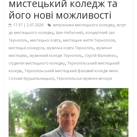
мистецький коледж та
його нові можливості
,
17:37 | 2.07.2026
випускники мистецького коледжу
вступ
,
,
до мистецького коледжу
Іван Небесний
концертний зал
,
,
,
Тернопіль
мистецька освіта
мистецьке життя Тернополя
,
,
мистецькі конкурси
музична освіта Тернопіль
музичне
,
,
,
мистецтво
музичний коледж Тернопіль
Сергій Маловічко
,
студенти мистецького коледжу
Тернопільський мистецький
,
коледж
Тернопільський мистецький фаховий коледж імені
,
Соломії Крушельницької
Тернопільські музичні вечори