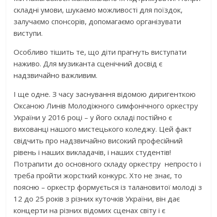
складні умови, шукаємо можливості для поїздок,
залучаємо спонсорів, допомагаємо організувати
виступи.
Особливо тішить те, що діти прагнуть виступати
наживо. Для музиканта сценічний досвід є
надзвичайно важливим.
І ще одне. З часу заснування відомою диригенткою
Оксаною Линів Молодіжного симфонічного оркестру
України у 2016 році – у його складі постійно є
вихованці нашого мистецького коледжу. Цей факт
свідчить про надзвичайно високий професійний
рівень і наших викладачів, і наших студентів!
Потрапити до основного складу оркестру непросто і
треба пройти жорсткий конкурс. Хто не знає, то
поясню – оркестр формується із талановитої молоді з
12 до 25 років з різних куточків України, він дає
концерти на різних відомих сценах світу і є