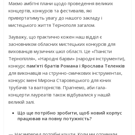
Маємо амбітні плани щодо проведення великих
концертів, конкурсів та фестивалів, які
привертатимуть увагу до нашого закладу і
мистецького життя Тернополя загалом.
Зауважу, що практично кожен наш відділ є
засновником обласних мистецьких конкурсів для
вихованців музичних шкіл області. Це «Піаністи
Тернопілля», «Народні барви» (народні інструменти),
конкурс
пам’яті братів Романа і Ярослава Теленків
для виконавців на струнно-смичкових інструментах,
конкурс імені Мирона Старовецького для юних
трубачів та валторністів. Прагнемо, аби гала-
концерти лауреатів також відбувалися у нашій
великій залі.
Що ще потрібно зробити, щоб новий корпус
працював на повну потужність?
— Насамперед потрібні кошти. Коли ми отримали