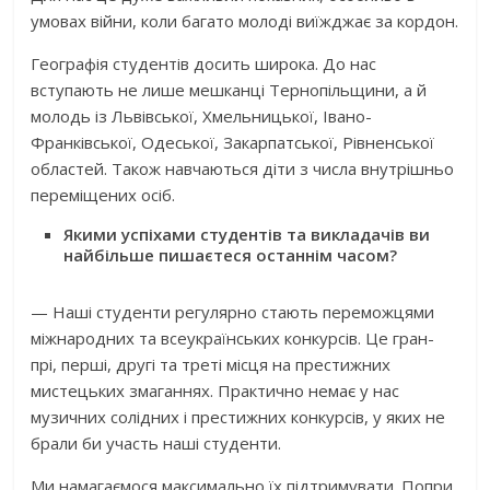
умовах війни, коли багато молоді виїжджає за кордон.
Географія студентів досить широка. До нас
вступають не лише мешканці Тернопільщини, а й
молодь із Львівської, Хмельницької, Івано-
Франківської, Одеської, Закарпатської, Рівненської
областей. Також навчаються діти з числа внутрішньо
переміщених осіб.
Якими успіхами студентів та викладачів ви
найбільше пишаєтеся останнім часом?
— Наші студенти регулярно стають переможцями
міжнародних та всеукраїнських конкурсів. Це гран-
прі, перші, другі та треті місця на престижних
мистецьких змаганнях. Практично немає у нас
музичних солідних і престижних конкурсів, у яких не
брали би участь наші студенти.
Ми намагаємося максимально їх підтримувати. Попри