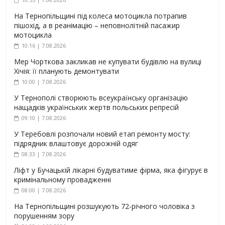
На Тернопільщині під колеса мотоцикла потрапив
пішохід, а в реанімацію – неповнолітній пасажир
мотоцикла
10:16 | 7.08.2026
Мер Чорткова закликав не купувати будівлю на вулиці
Хічія: її планують демонтувати
10:00 | 7.08.2026
У Тернополі створюють всеукраїнську організацію
нащадків українських жертв польських репресій
09:10 | 7.08.2026
У Теребовлі розпочали новий етап ремонту мосту:
підрядник влаштовує дорожній одяг
08:33 | 7.08.2026
Ліфт у Бучацькій лікарні будуватиме фірма, яка фігурує в
кримінальному провадженні
08:00 | 7.08.2026
На Тернопільщині розшукують 72-річного чоловіка з
порушенням зору