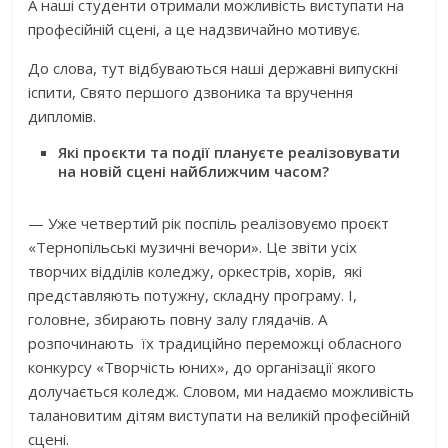
А наші студенти отримали можливість виступати на
професійній сцені, а це надзвичайно мотивує.
До слова, тут відбуваються наші державні випускні
іспити, Свято першого дзвоника та вручення
дипломів.
Які проєкти та події плануєте реалізовувати
на новій сцені найближчим часом?
— Уже четвертий рік поспіль реалізовуємо проєкт
«Тернопільські музичні вечори». Це звіти усіх
творчих відділів коледжу, оркестрів, хорів, які
представляють потужну, складну програму. І,
головне, збирають повну залу глядачів. А
розпочинають їх традиційно переможці обласного
конкурсу «Творчість юних», до організації якого
долучається коледж. Словом, ми надаємо можливість
талановитим дітям виступати на великій професійній
сцені.