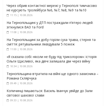
Через обрив контактної мережі у Тернополі тимчасово
не курсують тролейбуси №6, №7, №8, №9 та №10
11:15 | 10.08.2026
На Тернопільщині у ДТП постраждали п’ятеро людей:
зіткнулися ВАЗ та Ford
11:08 | 10.08.2026
На Тернопільщині за добу горіли суха трава, стерня та
сміття: рятувальники ліквідували 5 пожеж
11:00 | 10.08.2026
«Я сказала собі: ніколи не буду під триколором»: історія
Ольги Щасливої, яка двічі залишала дім через війну
10:34 | 10.08.2026
Тернопільщина втратила на війні ще одного захисника –
Романа Склярчука
09:49 | 10.08.2026
Копичинці пишаються: Василь Іванчук увійде до Зали
світової шахової слави
09:33 | 10.08.2026