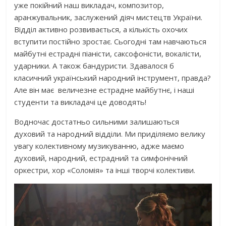
уже покійний наш викладач, композитор,
аранжувальник, заслужений діяч мистецтв України.
Відділ активно розвивається, а кількість охочих
вступити постійно зростає. Сьогодні там навчаються
майбутні естрадні піаністи, саксофоністи, вокалісти,
ударники. А також бандуристи. Здавалося б
класичний український народний інструмент, правда?
Але він має величезне естрадне майбутнє, і наші
студенти та викладачі це доводять!
Водночас достатньо сильними залишаються
духовий та народний відділи. Ми приділяємо велику
увагу колективному музикуванню, адже маємо
духовий, народний, естрадний та симфонічний
оркестри, хор «Соломія» та інші творчі колективи.