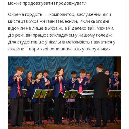
можна продовжувати і продовжувати!
Окрема гордість — композитор, заслужений діяч
мистецтв України Іван Небесний, який сьогодні
відомий не лише в Україні, а й далеко за її межами.
До речі, він працює викладачем у нашому коледжі.
Для студентів це унікальна можливість навчатися у
людини, твори якої вони вивчають у підручниках.