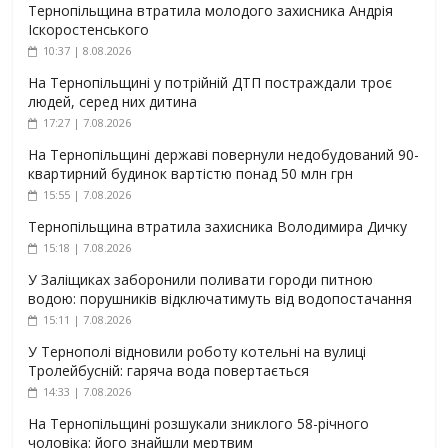
Тернопільщина втратила молодого захисника Андрія
Іскоростенського
10:37 | 8.08.2026
На Тернопільщині у потрійній ДТП постраждали троє
людей, серед них дитина
17:27 | 7.08.2026
На Тернопільщині державі повернули недобудований 90-
квартирний будинок вартістю понад 50 млн грн
15:55 | 7.08.2026
Тернопільщина втратила захисника Володимира Дичку
15:18 | 7.08.2026
У Заліщиках заборонили поливати городи питною
водою: порушників відключатимуть від водопостачання
15:11 | 7.08.2026
У Тернополі відновили роботу котельні на вулиці
Тролейбусній: гаряча вода повертається
14:33 | 7.08.2026
На Тернопільщині розшукали зниклого 58-річного
чоловіка: його знайшли мертвим