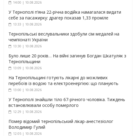
14:00 | 10.08.2026
У Тернополі п’яна 22-річна водійка намагалася видати
себе за пасажирку: драгер показав 1,33 проміле
13:33 | 10.08.2026
Тернопільські веслувальники здобули сім медалей на
чемпіонаті України
13:30 | 10.08.2026
Було лише 20 років… На війні загинув Богдан Шкатуляк з
Тернопільщини
13:09 | 10.08.2026
На Тернопільщині готують лікарні до можливих
перебоїв із водою та електроенергією: що планують
13:00 | 10.08.2026
У Тернополі знайшли тіло 67-річного чоловіка. Тиждень
встановлювали особу померлого
12:29 | 10.08.2026
Помер відомий тернопільський лікар-анестезіолог
Володимир Гулий
12:05 | 10.08.2026