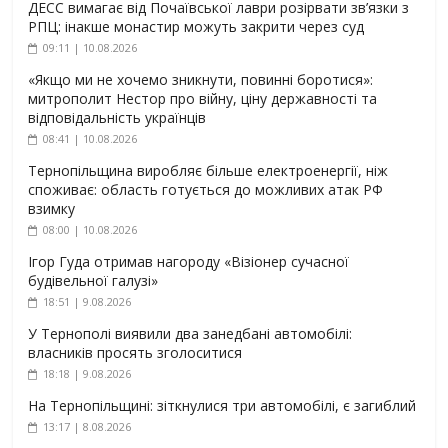
ДЕСС вимагає від Почаївської лаври розірвати зв’язки з
РПЦ: інакше монастир можуть закрити через суд
09:11 | 10.08.2026
«Якщо ми не хочемо зникнути, повинні боротися»:
митрополит Нестор про війну, ціну державності та
відповідальність українців
08:41 | 10.08.2026
Тернопільщина виробляє більше електроенергії, ніж
споживає: область готується до можливих атак РФ
взимку
08:00 | 10.08.2026
Ігор Гуда отримав нагороду «Візіонер сучасної
будівельної галузі»
18:51 | 9.08.2026
У Тернополі виявили два занедбані автомобілі:
власників просять зголоситися
18:18 | 9.08.2026
На Тернопільщині: зіткнулися три автомобілі, є загиблий
13:17 | 8.08.2026