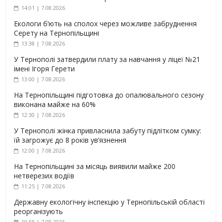
14:01 | 7.08.2026
Екологи б’ють на сполох через можливе забруднення
Серету на Тернопільщині
13:38 | 7.08.2026
У Тернополі затвердили плату за навчання у ліцеї №21
імені Ігоря Герети
13:00 | 7.08.2026
На Тернопільщині підготовка до опалювального сезону
виконана майже на 60%
12:30 | 7.08.2026
У Тернополі жінка привласнила забуту підлітком сумку:
їй загрожує до 8 років ув’язнення
12:00 | 7.08.2026
На Тернопільщині за місяць виявили майже 200
нетверезих водіїв
11:25 | 7.08.2026
Державну екологічну інспекцію у Тернопільській області
реорганізують
10:55 | 7.08.2026