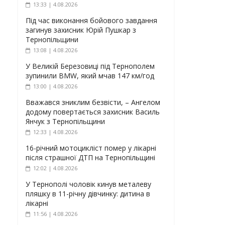
13:33 | 4.08.2026
Під час виконання бойового завдання
загинув захисник Юрій Пушкар з
Тернопільщини
13:08 | 4.08.2026
У Великій Березовиці під Тернополем
зупинили BMW, який мчав 147 км/год
13:00 | 4.08.2026
Вважався зниклим безвісти, – Ангелом
додому повертається захисник Василь
Янчук з Тернопільщини
12:33 | 4.08.2026
16-річний мотоцикліст помер у лікарні
після страшної ДТП на Тернопільщині
12:02 | 4.08.2026
У Тернополі чоловік кинув металеву
пляшку в 11-річну дівчинку: дитина в
лікарні
11:56 | 4.08.2026