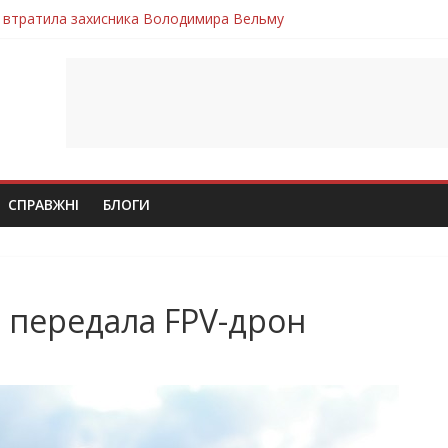
 втратила захисника Володимира Вельму
нопільщини Петро Федів повертається до рідного дому «на щиті»
в скорботі: на щиті повертається воїн Володимир Паламарчук
ння бойового завдання загинув захисник Юрій Пушкар з Тернопі
ув молодий захисник Дмитро Березко з Тернопільщини
СПРАВЖНІ
БЛОГИ
передала FPV-дрон