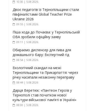
10:30 | 5.08.2026
Двоє педагогів із Тернопільщини стали
півфіналістами Global Teacher Prize
Ukraine 2026
09:55 | 5.08.2026
Піша хода до Почаєва: у Тернопільській
ОВА зробили офіційну заяву
09:11 | 5.08.2026
Обираємо диспенсер для пива для
домашнього бару: Експертний гід
08:54 | 5.08.2026
Екологічний скандал на межі
Тернопільщини та Прикарпаття: через
річку насипали незаконну переправу
08:44 | 5.08.2026
Дарця Веретюк: «Пантеон Героїв у
Тернополі став початком нової
культури військової пам’яті в Україні»
08:00 | 5.08.2026