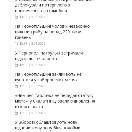
деблокували потерпілого з
понівеченого автомобіля
13:09 | 5.08.2026
На Тернопільщині чоловік незаконно
виловив рибу на понад 220 тисяч
гривень
12:33 | 5.08.2026
У Тернополі патрульні затримали
підозрілого чоловіка
12:00 | 5.08.2026
На Тернопільщині закликають не
купатися у заборонених місцях
11:30 | 5.08.2026
«Нинішня табличка не передає статусу
міста»: у Скалаті ініціювали відновлення
в’їзного знака
11:00 | 5.08.2026
У Зборові облаштовують нову
відпочинкову зону біля водойми