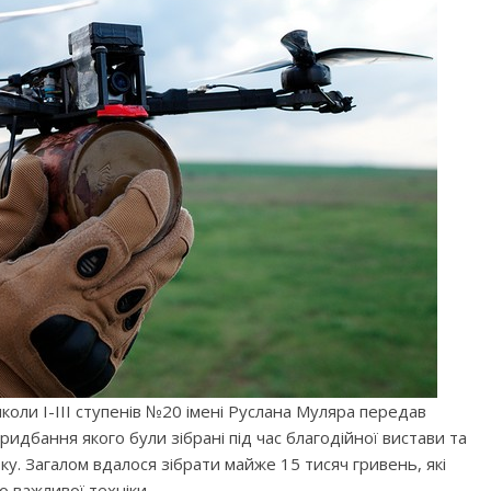
коли І-ІІІ ступенів №20 імені Руслана Муляра передав
идбання якого були зібрані під час благодійної вистави та
ку. Загалом вдалося зібрати майже 15 тисяч гривень, які
о важливої техніки.