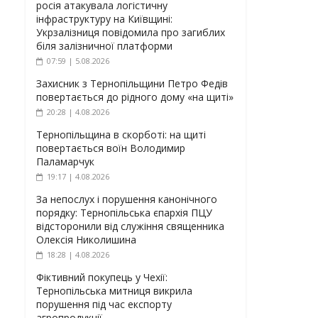
росія атакувала логістичну
інфраструктуру на Київщині:
Укрзалізниця повідомила про загиблих
біля залізничної платформи
07:59 | 5.08.2026
Захисник з Тернопільщини Петро Федів
повертається до рідного дому «на щиті»
20:28 | 4.08.2026
Тернопільщина в скорботі: на щиті
повертається воїн Володимир
Паламарчук
19:17 | 4.08.2026
За непослух і порушення канонічного
порядку: Тернопільська єпархія ПЦУ
відсторонили від служіння священника
Олексія Николишина
18:28 | 4.08.2026
Фіктивний покупець у Чехії:
Тернопільська митниця викрила
порушення під час експорту
агропродукції