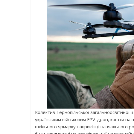
Колектив Тернопільської загальноосвітньої ш
українським військовим FPV-дрон, кошти на пр
шкільного ярмарку наприкінці навчального ро
були спрямовані на закупівлю цієї надзвичайн