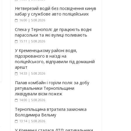
Нетверезий водій без посвідчення кинув
хабар у службове авто поліцейських
16:00 | 5.08.2026
Спека у Тернополі: де працюють водні
парасольки та які вулиці поливають
15:11 | 5.08.2026
У Кременецькому районі водія,
підозрюваного в наїзді на
поліцейського, відправили під домашній
арешт
14:33 | 5.08.2026
Палав комбайн і горіли поля: за добу
рятувальники Тернопільщини
ліквідували вісім пожеж
14:00 | 5.08.2026
Тернопільщина втратила захисника
Володимира Вельму
13:14 | 5.08.2026
У Кременці сталася ДТП: рятувальники