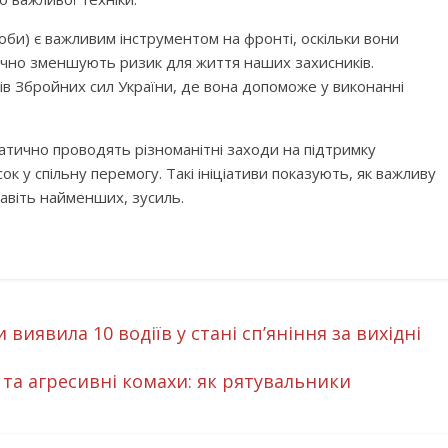
би) є важливим інструментом на фронті, оскільки вони
ачно зменшують ризик для життя наших захисників.
ів Збройних сил України, де вона допоможе у виконанні
атично проводять різноманітні заходи на підтримку
ок у спільну перемогу. Такі ініціативи показують, як важливу
навіть найменших, зусиль.
иявила 10 водіїв у стані сп’яніння за вихідні
та агресивні комахи: як рятувальники