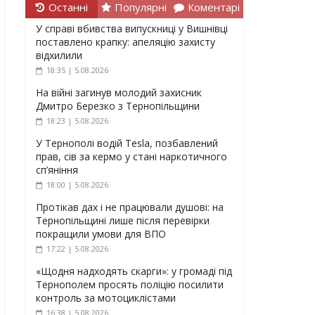
Останні
Популярні
Коментарі
У справі вбивства випускниці у Вишнівці
поставлено крапку: апеляцію захисту
відхилили
18:35 | 5.08.2026
На війні загинув молодий захисник
Дмитро Березко з Тернопільщини
18:23 | 5.08.2026
У Тернополі водій Tesla, позбавлений
прав, сів за кермо у стані наркотичного
сп’яніння
18:00 | 5.08.2026
Протікав дах і не працювали душові: на
Тернопільщині лише після перевірки
покращили умови для ВПО
17:22 | 5.08.2026
«Щодня надходять скарги»: у громаді під
Тернополем просять поліцію посилити
контроль за мотоциклістами
16:38 | 5.08.2026