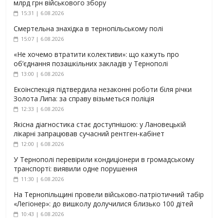
млрд грн військового збору
15:31 | 6.08.2026
Смертельна знахідка в тернопільському полі
15:07 | 6.08.2026
«Не хочемо втратити колективи»: що кажуть про
об’єднання позашкільних закладів у Тернополі
13:00 | 6.08.2026
Екоінспекція підтвердила незаконні роботи біля річки
Золота Липа: за справу візьметься поліція
12:33 | 6.08.2026
Якісна діагностика стає доступнішою: у Лановецькій
лікарні запрацював сучасний рентген-кабінет
12:00 | 6.08.2026
У Тернополі перевірили кондиціонери в громадському
транспорті: виявили одне порушення
11:30 | 6.08.2026
На Тернопільщині провели військово-патріотичний табір
«Легіонер»: до вишколу долучилися близько 100 дітей
10:43 | 6.08.2026