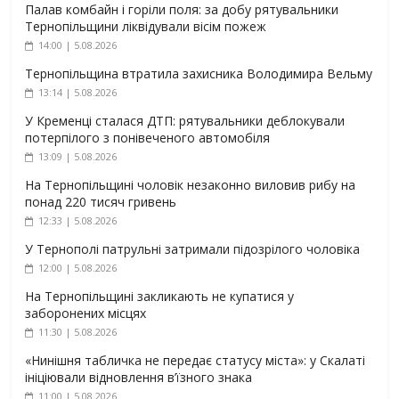
Палав комбайн і горіли поля: за добу рятувальники
Тернопільщини ліквідували вісім пожеж
14:00 | 5.08.2026
Тернопільщина втратила захисника Володимира Вельму
13:14 | 5.08.2026
У Кременці сталася ДТП: рятувальники деблокували
потерпілого з понівеченого автомобіля
13:09 | 5.08.2026
На Тернопільщині чоловік незаконно виловив рибу на
понад 220 тисяч гривень
12:33 | 5.08.2026
У Тернополі патрульні затримали підозрілого чоловіка
12:00 | 5.08.2026
На Тернопільщині закликають не купатися у
заборонених місцях
11:30 | 5.08.2026
«Нинішня табличка не передає статусу міста»: у Скалаті
ініціювали відновлення в’їзного знака
11:00 | 5.08.2026