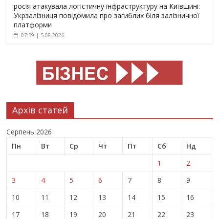
росія атакувала логістичну інфраструктуру на Київщині:
Укрзалізниця повідомила про загиблих біля залізничної
платформи
07:59 | 5.08.2026
Архів статей
Серпень 2026
Пн
Вт
Ср
Чт
Пт
Сб
Нд
1
2
3
4
5
6
7
8
9
10
11
12
13
14
15
16
17
18
19
20
21
22
23