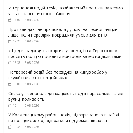
У Тернополі водій Tesla, позбавлений прав, сів за кермо
у стані наркотичного сп’яніння
18:00 | 5.08.2026
Протікав дах і не працювали душові: на Тернопільщині
лише після перевірки покращили умови для ВПО
17:22 | 5.08.2026
«Щодня надходять скарги»: у громаді під Тернополем
просять поліцію посилити контроль за мотоциклістами
16:38 | 5.08.2026
Нетверезий водій без посвідчення кинув хабар у
службове авто поліцейських
16:00 | 5.08.2026
Спека у Тернополі: де працюють водні парасольки та які
вулиці поливають
15:11 | 5.08.2026
У Кременецькому районі водія, підозрюваного в наїзді
на поліцейського, відправили під домашній арешт
14:33 | 5.08.2026