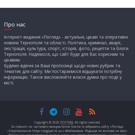
Про нас
Інтернет-видання «Погляд» - актуальні, цікаві та оперативні
новини Тернополя та області. Політика, кримінал, аварії,
люстрація, культура, спорт, історія, фото, рецепти та блоги
Тернополя. Надіємося, що сайт буде для Вас корисним та
цікавим.
Будемо вдячні за Ваші пропозиції щодо нових рубрик та
тематик для сайту. Ми постараємося відшукати потрібну
інформацію. Також висловлюйте власні думки про події у
місті.
Copyright © 2026
ПОГЛЯД
. All rights reserved.
За повного чи часткового використання текстів та зображень сайту «Погляд»
гіперпосилання https://poglyad.te.ua є обов’язковим. Редакція не впливає на зміст
блогів і не несе відповідальності за думку, яку автори висловлюють на сторінках