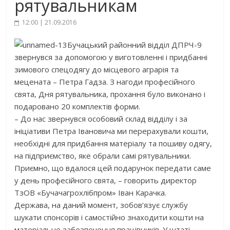
рятувальникам
12:00 | 21.09.2016
Бучацький районний відділ ДПРЧ-9
звернувся за допомогою у виготовленні і придбанні
зимового спецодягу до місцевого аграрія та
мецената – Петра Гадза. З нагоди професійного
свята, Дня рятувальника, прохання було виконано і
подаровано 20 комплектів форми.
– До нас звернувся особовий склад відділу і за
ініціативи Петра Івановича ми перерахували кошти,
необхідні для придбання матеріалу та пошиву одягу,
на підприємство, яке обрали самі рятувальники.
Приємно, що вдалося цей подарунок передати саме
у день професійного свята, – говорить директор
ТзОВ «Бучачагрохлібпром» Іван Карачка.
Держава, на даний момент, зобов’язує службу
шукати спонсорів і самостійно знаходити кошти на
матеріальне забезпечення працівників. У штаті