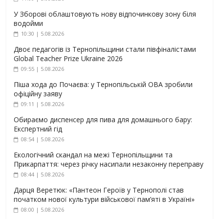
У Зборові облаштовують нову відпочинкову зону біля
водойми
10:30 | 5.08.2026
Двоє педагогів із Тернопільщини стали півфіналістами
Global Teacher Prize Ukraine 2026
09:55 | 5.08.2026
Піша хода до Почаєва: у Тернопільській ОВА зробили
офіційну заяву
09:11 | 5.08.2026
Обираємо диспенсер для пива для домашнього бару:
Експертний гід
08:54 | 5.08.2026
Екологічний скандал на межі Тернопільщини та
Прикарпаття: через річку насипали незаконну переправу
08:44 | 5.08.2026
Дарця Веретюк: «Пантеон Героїв у Тернополі став
початком нової культури військової пам’яті в Україні»
08:00 | 5.08.2026