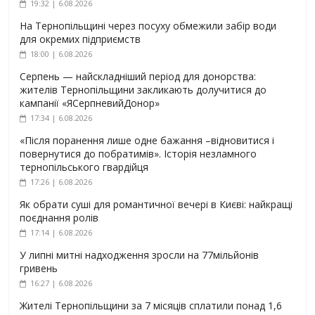
19:32 | 6.08.2026
На Тернопільщині через посуху обмежили забір води
для окремих підприємств
18:00 | 6.08.2026
Серпень — найскладніший період для донорства:
жителів Тернопільщини закликають долучитися до
кампанії «ЯСерпневийДонор»
17:34 | 6.08.2026
«Після поранення лише одне бажання –відновитися і
повернутися до побратимів». Історія незламного
тернопільського гвардійця
17:26 | 6.08.2026
Як обрати суші для романтичної вечері в Києві: найкращі
поєднання ролів
17:14 | 6.08.2026
У липні митні надходження зросли на 77мільйонів
гривень
16:27 | 6.08.2026
Жителі Тернопільщини за 7 місяців сплатили понад 1,6