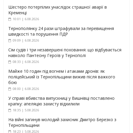
Шестеро потерпілих унаслідок страшної аварії в
Кременці
10:01 | 6.08.2026
Тернополянку 24 рази штрафували за перевищення
швидкості та порушення ПДР
09:09 | 6.08.2026
Сім судів і три незавершені поховання: що відбувається
навколо Пантеону Героїв у Тернополі
08:33 | 6.08.2026
Майже 10 годин під вогнем і атаками дронів: як
поліцейський із Тернопільщини вижив після важкого
бою
08:00 | 6.08.2026
У справі вбивства випускниці у Вишнівці поставлено
крапку: апеляцію захисту відхилили
18:35 | 5.08.2026
На війні загинув молодий захисник Дмитро Березко з
Тернопільщини
18:23 | 5.08.2026