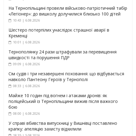
На Тернопільщині провели військово-патріотичний табір
«Легіонер»: до вишколу долучилися близько 100 дітей
10:43 | 6.08.2026
Шестеро потерпілих унаслідок страшної аварії в
Кременці
10:01 | 6.08.2026
Тернополянку 24 рази штрафували за перевищення
швидкості та порушення ПДР
09:09 | 6.08.2026
Сім судів і три незавершені поховання: що відбувається
навколо Пантеону Героїв у Тернополі
08:33 | 6.08.2026
Майже 10 годин під вогнем і атаками дронів: як
поліцейський із Тернопільщини вижив після важкого
бою
08:00 | 6.08.2026
У справі вбивства випускниці у Вишнівці поставлено
крапку: апеляцію захисту відхилили
18:35 | 5.08.2026