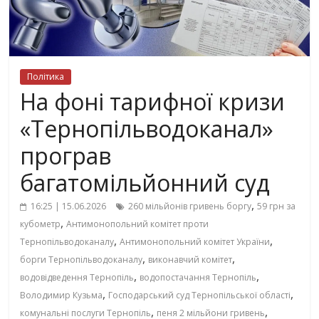
Політика
На фоні тарифної кризи
«Тернопільводоканал»
програв
багатомільйонний суд
,
16:25 | 15.06.2026
260 мільйонів гривень боргу
59 грн за
,
кубометр
Антимонопольний комітет проти
,
,
Тернопільводоканалу
Антимонопольний комітет України
,
,
борги Тернопільводоканалу
виконавчий комітет
,
,
водовідведення Тернопіль
водопостачання Тернопіль
,
,
Володимир Кузьма
Господарський суд Тернопільської області
,
,
комунальні послуги Тернопіль
пеня 2 мільйони гривень