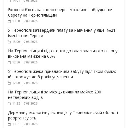
14:01 | 7.08.2026
Екологи б’ють на сполох через можливе забруднення
Серету на Тернопільщині
13:38 | 7.08.2026
У Тернополі затвердили плату за навчання у ліцеї №21
імені Ігоря Герети
13:00 | 7.08.2026
На Тернопільщині підготовка до опалювального сезону
виконана майже на 60%
12:30 | 7.08.2026
У Тернополі жінка привласнила забуту підлітком сумку:
їй загрожує до 8 років ув’язнення
12:00 | 7.08.2026
На Тернопільщині за місяць виявили майже 200
нетверезих водіїв
11:25 | 7.08.2026
Державну екологічну інспекцію у Тернопільській області
реорганізують
10:55 | 7.08.2026