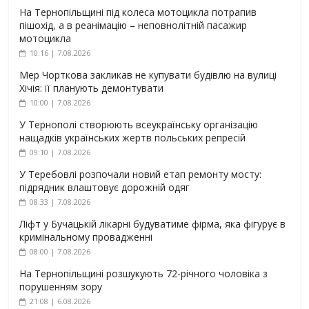
На Тернопільщині під колеса мотоцикла потрапив
пішохід, а в реанімацію – неповнолітній пасажир
мотоцикла
10:16 | 7.08.2026
Мер Чорткова закликав не купувати будівлю на вулиці
Хічія: її планують демонтувати
10:00 | 7.08.2026
У Тернополі створюють всеукраїнську організацію
нащадків українських жертв польських репресій
09:10 | 7.08.2026
У Теребовлі розпочали новий етап ремонту мосту:
підрядник влаштовує дорожній одяг
08:33 | 7.08.2026
Ліфт у Бучацькій лікарні будуватиме фірма, яка фігурує в
кримінальному провадженні
08:00 | 7.08.2026
На Тернопільщині розшукують 72-річного чоловіка з
порушенням зору
21:08 | 6.08.2026