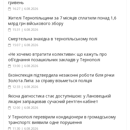
гривень
16:27 | 6.08.2026
Жителі Тернопільщини за 7 місяців сплатили понад 1,6
млрд грн військового збору
15:31 | 6.08.2026
Смертельна знахідка в тернопільському полі
15:07 | 6.08.2026
«Не хочемо втратити колективи»: що кажуть про
об’єднання позашкільних закладів у Тернополі
13:00 | 6.08.2026
Екоінспекція підтвердила незаконні роботи біля річки
Золота Липа: за справу візьметься поліція
12:33 | 6.08.2026
Якісна діагностика стає доступнішою: у Лановецькій
лікарні запрацював сучасний рентген-кабінет
12:00 | 6.08.2026
У Тернополі перевірили кондиціонери в громадському
транспорті: виявили одне порушення
11:30 | 6.08.2026