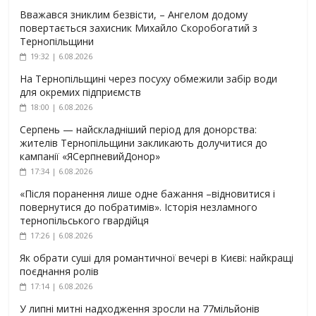
Вважався зниклим безвісти, – Ангелом додому
повертається захисник Михайло Скоробогатий з
Тернопільщини
19:32 | 6.08.2026
На Тернопільщині через посуху обмежили забір води
для окремих підприємств
18:00 | 6.08.2026
Серпень — найскладніший період для донорства:
жителів Тернопільщини закликають долучитися до
кампанії «ЯСерпневийДонор»
17:34 | 6.08.2026
«Після поранення лише одне бажання –відновитися і
повернутися до побратимів». Історія незламного
тернопільського гвардійця
17:26 | 6.08.2026
Як обрати суші для романтичної вечері в Києві: найкращі
поєднання ролів
17:14 | 6.08.2026
У липні митні надходження зросли на 77мільйонів