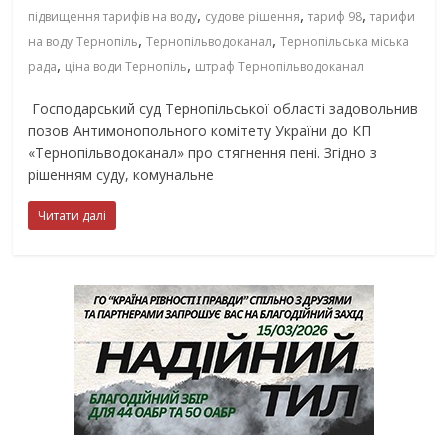
,
,
,
підвищення тарифів на воду
судове рішення
тариф 98
тарифи
,
,
на воду Тернопіль
Тернопільводоканал
Тернопільська міська
,
,
рада
ціна води Тернопіль
штраф Тернопільводоканал
Господарський суд Тернопільської області задовольнив
позов Антимонопольного комітету України до КП
«Тернопільводоканал» про стягнення пені. Згідно з
рішенням суду, комунальне
Читати далі