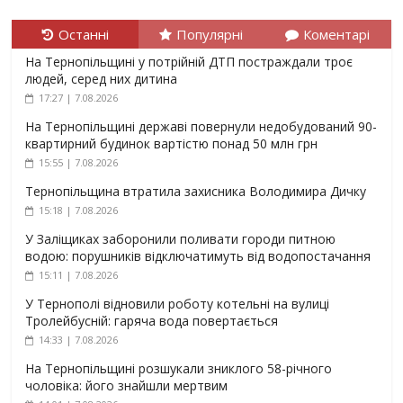
Останні
Популярні
Коментарі
На Тернопільщині у потрійній ДТП постраждали троє
людей, серед них дитина
17:27 | 7.08.2026
На Тернопільщині державі повернули недобудований 90-
квартирний будинок вартістю понад 50 млн грн
15:55 | 7.08.2026
Тернопільщина втратила захисника Володимира Дичку
15:18 | 7.08.2026
У Заліщиках заборонили поливати городи питною
водою: порушників відключатимуть від водопостачання
15:11 | 7.08.2026
У Тернополі відновили роботу котельні на вулиці
Тролейбусній: гаряча вода повертається
14:33 | 7.08.2026
На Тернопільщині розшукали зниклого 58-річного
чоловіка: його знайшли мертвим