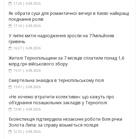
17:26 | 6.08.2026
Як обрати суші для романтичної вечері в Києві: найкращі
поєднання ролів
17:14 | 6.08.2026
У липні митні надходження зросли на 77мільйонів
гривень
16:27 | 6.08.2026
Жителі Тернопільщини за 7 місяців сплатили понад 1,6
млрд грн військового збору
15:31 | 6.08.2026
Смертельна знахідка в тернопільському полі
15:07 | 6.08.2026
«Не хочемо втратити колективи»: що кажуть про
об’єднання позашкільних закладів у Тернополі
13:00 | 6.08.2026
Екоінспекція підтвердила незаконні роботи біля річки
Золота Липа: за справу візьметься поліція
12:33 | 6.08.2026