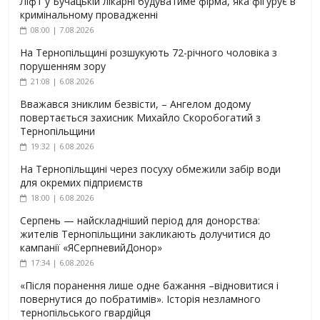
Ліфт у Бучацькій лікарні будуватиме фірма, яка фігурує в
кримінальному провадженні
08:00 | 7.08.2026
На Тернопільщині розшукують 72-річного чоловіка з
порушенням зору
21:08 | 6.08.2026
Вважався зниклим безвісти, – Ангелом додому
повертається захисник Михайло Скоробогатий з
Тернопільщини
19:32 | 6.08.2026
На Тернопільщині через посуху обмежили забір води
для окремих підприємств
18:00 | 6.08.2026
Серпень — найскладніший період для донорства:
жителів Тернопільщини закликають долучитися до
кампанії «ЯСерпневийДонор»
17:34 | 6.08.2026
«Після поранення лише одне бажання –відновитися і
повернутися до побратимів». Історія незламного
тернопільського гвардійця