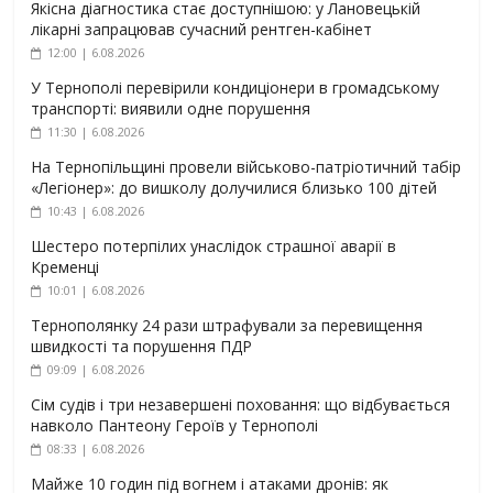
Якісна діагностика стає доступнішою: у Лановецькій
лікарні запрацював сучасний рентген-кабінет
12:00 | 6.08.2026
У Тернополі перевірили кондиціонери в громадському
транспорті: виявили одне порушення
11:30 | 6.08.2026
На Тернопільщині провели військово-патріотичний табір
«Легіонер»: до вишколу долучилися близько 100 дітей
10:43 | 6.08.2026
Шестеро потерпілих унаслідок страшної аварії в
Кременці
10:01 | 6.08.2026
Тернополянку 24 рази штрафували за перевищення
швидкості та порушення ПДР
09:09 | 6.08.2026
Сім судів і три незавершені поховання: що відбувається
навколо Пантеону Героїв у Тернополі
08:33 | 6.08.2026
Майже 10 годин під вогнем і атаками дронів: як