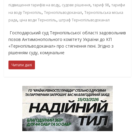
,
,
,
підвищення тарифів на воду
судове рішення
тариф 98
тарифи
,
,
на воду Тернопіль
Тернопільводоканал
Тернопільська міська
,
,
рада
ціна води Тернопіль
штраф Тернопільводоканал
Господарський суд Тернопільської області задовольнив
позов Антимонопольного комітету України до КП
«Тернопільводоканал» про стягнення пені. Згідно з
рішенням суду, комунальне
Читати далі