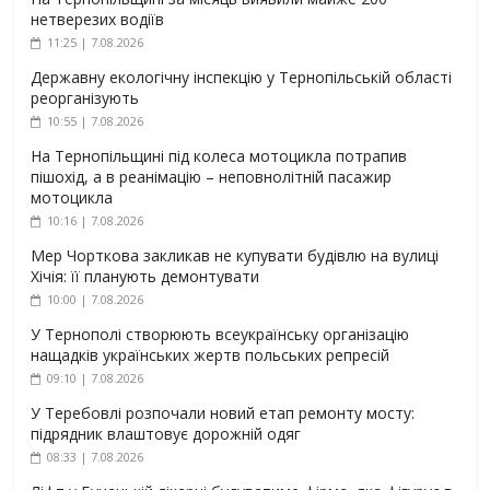
нетверезих водіїв
11:25 | 7.08.2026
Державну екологічну інспекцію у Тернопільській області
реорганізують
10:55 | 7.08.2026
На Тернопільщині під колеса мотоцикла потрапив
пішохід, а в реанімацію – неповнолітній пасажир
мотоцикла
10:16 | 7.08.2026
Мер Чорткова закликав не купувати будівлю на вулиці
Хічія: її планують демонтувати
10:00 | 7.08.2026
У Тернополі створюють всеукраїнську організацію
нащадків українських жертв польських репресій
09:10 | 7.08.2026
У Теребовлі розпочали новий етап ремонту мосту:
підрядник влаштовує дорожній одяг
08:33 | 7.08.2026