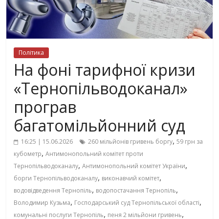
Політика
На фоні тарифної кризи
«Тернопільводоканал»
програв
багатомільйонний суд
,
16:25 | 15.06.2026
260 мільйонів гривень боргу
59 грн за
,
кубометр
Антимонопольний комітет проти
,
,
Тернопільводоканалу
Антимонопольний комітет України
,
,
борги Тернопільводоканалу
виконавчий комітет
,
,
водовідведення Тернопіль
водопостачання Тернопіль
,
,
Володимир Кузьма
Господарський суд Тернопільської області
,
,
комунальні послуги Тернопіль
пеня 2 мільйони гривень