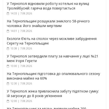
У Тернополі відновили роботу котельні на вулиці
Тролейбусній: гаряча вода повертається
14:33 | 7.08.2026
На Тернопільщині розшукали зниклого 58-річного
чоловіка: його знайшли мертвим
14:01 | 7.08.2026
Екологи б’ють на сполох через можливе забруднення
Серету на Тернопільщині
13:38 | 7.08.2026
У Тернополі затвердили плату за навчання у ліцеї №21
імені Ігоря Герети
13:00 | 7.08.2026
На Тернопільщині підготовка до опалювального сезону
виконана майже на 60%
12:30 | 7.08.2026
У Тернополі жінка привласнила забуту підлітком сумку:
їй загрожує до 8 років ув’язнення
12:00 | 7.08.2026
На Тернопільщині за місяць виявили майже 200