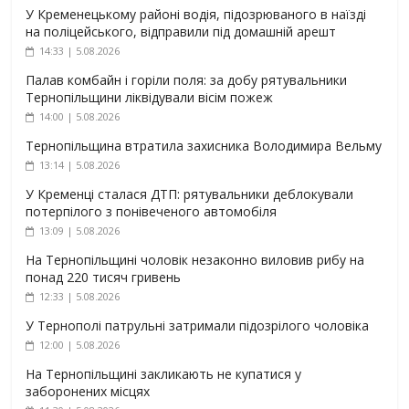
У Кременецькому районі водія, підозрюваного в наїзді
на поліцейського, відправили під домашній арешт
14:33 | 5.08.2026
Палав комбайн і горіли поля: за добу рятувальники
Тернопільщини ліквідували вісім пожеж
14:00 | 5.08.2026
Тернопільщина втратила захисника Володимира Вельму
13:14 | 5.08.2026
У Кременці сталася ДТП: рятувальники деблокували
потерпілого з понівеченого автомобіля
13:09 | 5.08.2026
На Тернопільщині чоловік незаконно виловив рибу на
понад 220 тисяч гривень
12:33 | 5.08.2026
У Тернополі патрульні затримали підозрілого чоловіка
12:00 | 5.08.2026
На Тернопільщині закликають не купатися у
заборонених місцях