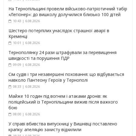
На Тернопільщині провели військово-патріотичний табір
«Легіонер»: до вишколу долучилися близько 100 дітей
10:43 | 6.08.2026
Шестеро потерпілих унаслідок страшної аварії в
Кременці
10:01 | 6.08.2026
Тернополянку 24 рази штрафували за перевищення
швидкості та порушення ПДР
09:09 | 6.08.2026
Сім судів і три незавершені поховання: що відбувається
навколо Пантеону Героїв у Тернополі
08:33 | 6.08.2026
Майже 10 годин під вогнем і атаками дронів: як
поліцейський із Тернопільщини вижив після важкого
бою
08:00 | 6.08.2026
У справі вбивства випускниці у Вишнівці поставлено
крапку: апеляцію захисту відхилили
18:35 | 5.08.2026