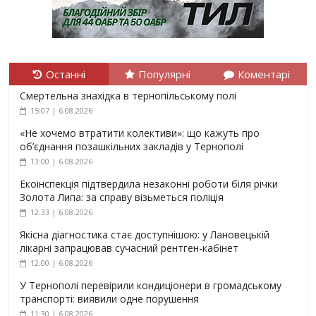
Останні
Популярні
Коментарі
Смертельна знахідка в тернопільському полі
15:07 | 6.08.2026
«Не хочемо втратити колективи»: що кажуть про
об’єднання позашкільних закладів у Тернополі
13:00 | 6.08.2026
Екоінспекція підтвердила незаконні роботи біля річки
Золота Липа: за справу візьметься поліція
12:33 | 6.08.2026
Якісна діагностика стає доступнішою: у Лановецькій
лікарні запрацював сучасний рентген-кабінет
12:00 | 6.08.2026
У Тернополі перевірили кондиціонери в громадському
транспорті: виявили одне порушення
11:30 | 6.08.2026