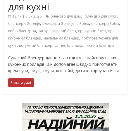
для кухні
,
,
12:47 | 3.07.2026
блендер для дому
блендер для смузі
,
,
,
блендери Gorenje
блендери Gorenje та Rotex
блендери Rotex
,
,
,
вибір блендера
занурювальний блендер
купити блендер
,
,
кухонний блендер
настільний блендер
побутова техніка для
,
,
,
кухні
потужний блендер
фітнес-блендер
якісний блендер
Сучасний блендер давно став одним із найкорисніших
кухонних приладів. Він допомагає швидко приготувати
крем-супи, смузі, соуси, коктейлі, дитяче харчування та
Читати далі