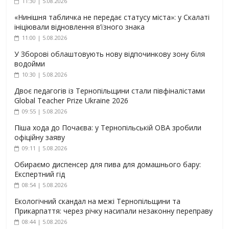
11:30 | 5.08.2026
«Нинішня табличка не передає статусу міста»: у Скалаті
ініціювали відновлення в’їзного знака
11:00 | 5.08.2026
У Зборові облаштовують нову відпочинкову зону біля
водойми
10:30 | 5.08.2026
Двоє педагогів із Тернопільщини стали півфіналістами
Global Teacher Prize Ukraine 2026
09:55 | 5.08.2026
Піша хода до Почаєва: у Тернопільській ОВА зробили
офіційну заяву
09:11 | 5.08.2026
Обираємо диспенсер для пива для домашнього бару:
Експертний гід
08:54 | 5.08.2026
Екологічний скандал на межі Тернопільщини та
Прикарпаття: через річку насипали незаконну переправу
08:44 | 5.08.2026