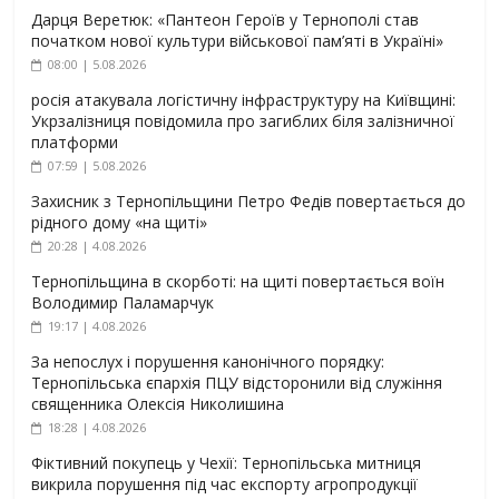
Дарця Веретюк: «Пантеон Героїв у Тернополі став
початком нової культури військової пам’яті в Україні»
08:00 | 5.08.2026
росія атакувала логістичну інфраструктуру на Київщині:
Укрзалізниця повідомила про загиблих біля залізничної
платформи
07:59 | 5.08.2026
Захисник з Тернопільщини Петро Федів повертається до
рідного дому «на щиті»
20:28 | 4.08.2026
Тернопільщина в скорботі: на щиті повертається воїн
Володимир Паламарчук
19:17 | 4.08.2026
За непослух і порушення канонічного порядку:
Тернопільська єпархія ПЦУ відсторонили від служіння
священника Олексія Николишина
18:28 | 4.08.2026
Фіктивний покупець у Чехії: Тернопільська митниця
викрила порушення під час експорту агропродукції