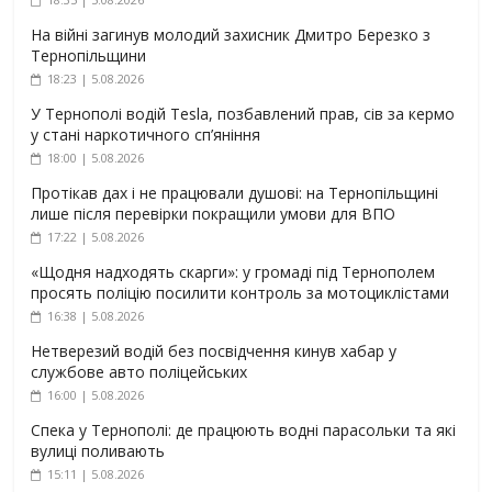
На війні загинув молодий захисник Дмитро Березко з
Тернопільщини
18:23 | 5.08.2026
У Тернополі водій Tesla, позбавлений прав, сів за кермо
у стані наркотичного сп’яніння
18:00 | 5.08.2026
Протікав дах і не працювали душові: на Тернопільщині
лише після перевірки покращили умови для ВПО
17:22 | 5.08.2026
«Щодня надходять скарги»: у громаді під Тернополем
просять поліцію посилити контроль за мотоциклістами
16:38 | 5.08.2026
Нетверезий водій без посвідчення кинув хабар у
службове авто поліцейських
16:00 | 5.08.2026
Спека у Тернополі: де працюють водні парасольки та які
вулиці поливають
15:11 | 5.08.2026