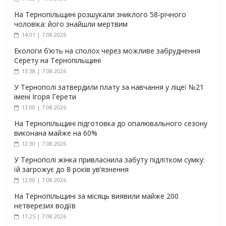
На Тернопільщині розшукали зниклого 58-річного
чоловіка: його знайшли мертвим
14:01 | 7.08.2026
Екологи б’ють на сполох через можливе забруднення
Серету на Тернопільщині
13:38 | 7.08.2026
У Тернополі затвердили плату за навчання у ліцеї №21
імені Ігоря Герети
13:00 | 7.08.2026
На Тернопільщині підготовка до опалювального сезону
виконана майже на 60%
12:30 | 7.08.2026
У Тернополі жінка привласнила забуту підлітком сумку:
їй загрожує до 8 років ув’язнення
12:00 | 7.08.2026
На Тернопільщині за місяць виявили майже 200
нетверезих водіїв
11:25 | 7.08.2026