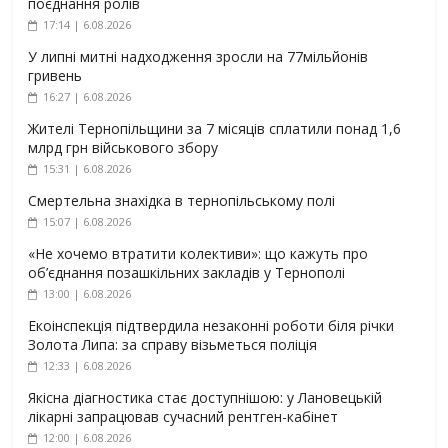
поєднання ролів
17:14 | 6.08.2026
У липні митні надходження зросли на 77мільйонів
гривень
16:27 | 6.08.2026
Жителі Тернопільщини за 7 місяців сплатили понад 1,6
млрд грн військового збору
15:31 | 6.08.2026
Смертельна знахідка в тернопільському полі
15:07 | 6.08.2026
«Не хочемо втратити колективи»: що кажуть про
об’єднання позашкільних закладів у Тернополі
13:00 | 6.08.2026
Екоінспекція підтвердила незаконні роботи біля річки
Золота Липа: за справу візьметься поліція
12:33 | 6.08.2026
Якісна діагностика стає доступнішою: у Лановецькій
лікарні запрацював сучасний рентген-кабінет
12:00 | 6.08.2026