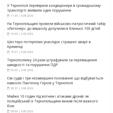
У Тернополі перевірили кондиціонери в громадському
транспорті: виявили одне порушення
11:30 | 6.08.2026
На Тернопільщині провели військово-патріотичний табір
«Легіонер»: до вишколу долучилися близько 100 дітей
10:43 | 6.08.2026
Шестеро потерпілих унаслідок страшної аварії в
Кременці
10:01 | 6.08.2026
Тернополянку 24 рази штрафували за перевищення
швидкості та порушення ПДР
09:09 | 6.08.2026
Сім судів і три незавершені поховання: що відбувається
навколо Пантеону Героїв у Тернополі
08:33 | 6.08.2026
Майже 10 годин під вогнем і атаками дронів: як
поліцейський із Тернопільщини вижив після важкого
бою
08:00 | 6.08.2026