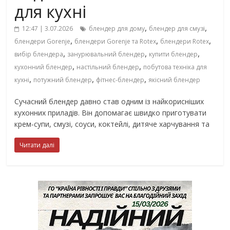
для кухні
,
,
12:47 | 3.07.2026
блендер для дому
блендер для смузі
,
,
,
блендери Gorenje
блендери Gorenje та Rotex
блендери Rotex
,
,
,
вибір блендера
занурювальний блендер
купити блендер
,
,
кухонний блендер
настільний блендер
побутова техніка для
,
,
,
кухні
потужний блендер
фітнес-блендер
якісний блендер
Сучасний блендер давно став одним із найкорисніших
кухонних приладів. Він допомагає швидко приготувати
крем-супи, смузі, соуси, коктейлі, дитяче харчування та
Читати далі