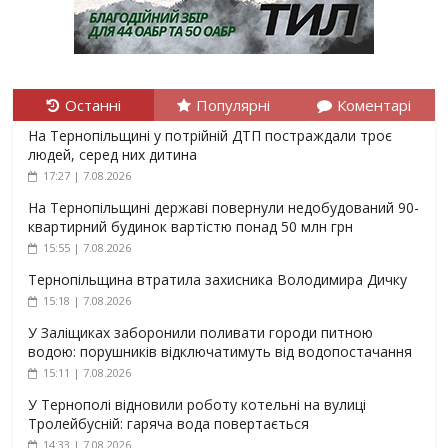
Останні
Популярні
Коментарі
На Тернопільщині у потрійній ДТП постраждали троє
людей, серед них дитина
17:27 | 7.08.2026
На Тернопільщині державі повернули недобудований 90-
квартирний будинок вартістю понад 50 млн грн
15:55 | 7.08.2026
Тернопільщина втратила захисника Володимира Дичку
15:18 | 7.08.2026
У Заліщиках заборонили поливати городи питною
водою: порушників відключатимуть від водопостачання
15:11 | 7.08.2026
У Тернополі відновили роботу котельні на вулиці
Тролейбусній: гаряча вода повертається
14:33 | 7.08.2026