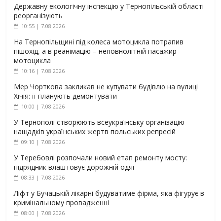
Державну екологічну інспекцію у Тернопільській області
реорганізують
10:55 | 7.08.2026
На Тернопільщині під колеса мотоцикла потрапив
пішохід, а в реанімацію – неповнолітній пасажир
мотоцикла
10:16 | 7.08.2026
Мер Чорткова закликав не купувати будівлю на вулиці
Хічія: її планують демонтувати
10:00 | 7.08.2026
У Тернополі створюють всеукраїнську організацію
нащадків українських жертв польських репресій
09:10 | 7.08.2026
У Теребовлі розпочали новий етап ремонту мосту:
підрядник влаштовує дорожній одяг
08:33 | 7.08.2026
Ліфт у Бучацькій лікарні будуватиме фірма, яка фігурує в
кримінальному провадженні
08:00 | 7.08.2026