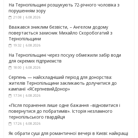
На Тернопільщині розшукують 72-річного чоловіка з
порушенням зору
21:08 | 6.08.2026
Вважався зниклим безвісти, – Ангелом додому
повертається захисник Михайло Скоробогатий з
Тернопільщини
19:32 | 6.08.2026
На Тернопільщині через посуху обмежили забір води
для окремих підприємств
18:00 | 6.08.2026
Серпень — найскладніший період для донорства:
жителів Тернопільщини закликають долучитися до
кампанії «ЯСерпневийДонор»
17:34 | 6.08.2026
«Після поранення лише одне бажання –відновитися і
повернутися до побратимів». Історія незламного
тернопільського гвардійця
17:26 | 6.08.2026
Як обрати суші для романтичної вечері в Києві: найкращі