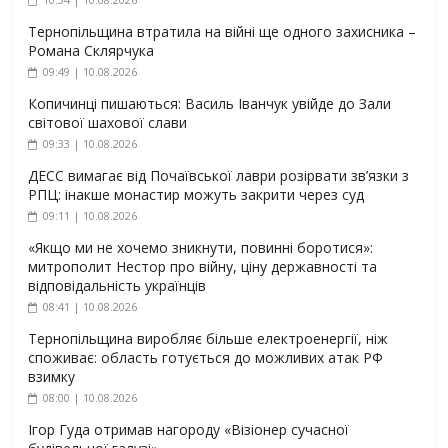
Тернопільщина втратила на війні ще одного захисника –
Романа Склярчука
09:49 | 10.08.2026
Копичинці пишаються: Василь Іванчук увійде до Зали
світової шахової слави
09:33 | 10.08.2026
ДЕСС вимагає від Почаївської лаври розірвати зв’язки з
РПЦ: інакше монастир можуть закрити через суд
09:11 | 10.08.2026
«Якщо ми не хочемо зникнути, повинні боротися»:
митрополит Нестор про війну, ціну державності та
відповідальність українців
08:41 | 10.08.2026
Тернопільщина виробляє більше електроенергії, ніж
споживає: область готується до можливих атак РФ
взимку
08:00 | 10.08.2026
Ігор Гуда отримав нагороду «Візіонер сучасної