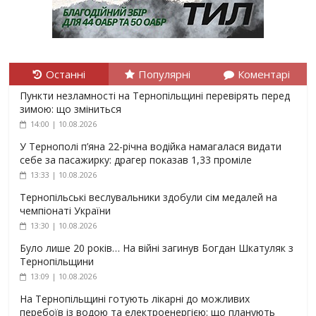
Останні
Популярні
Коментарі
Пункти незламності на Тернопільщині перевірять перед
зимою: що зміниться
14:00 | 10.08.2026
У Тернополі п’яна 22-річна водійка намагалася видати
себе за пасажирку: драгер показав 1,33 проміле
13:33 | 10.08.2026
Тернопільські веслувальники здобули сім медалей на
чемпіонаті України
13:30 | 10.08.2026
Було лише 20 років… На війні загинув Богдан Шкатуляк з
Тернопільщини
13:09 | 10.08.2026
На Тернопільщині готують лікарні до можливих
перебоїв із водою та електроенергією: що планують