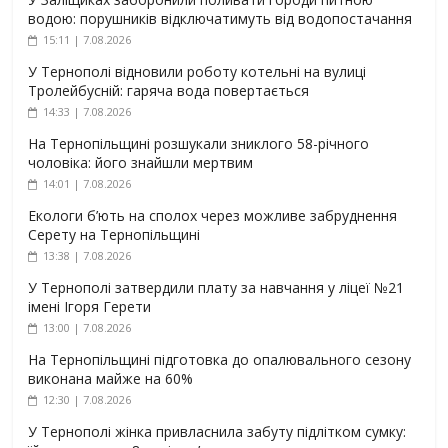
водою: порушників відключатимуть від водопостачання
15:11 | 7.08.2026
У Тернополі відновили роботу котельні на вулиці
Тролейбусній: гаряча вода повертається
14:33 | 7.08.2026
На Тернопільщині розшукали зниклого 58-річного
чоловіка: його знайшли мертвим
14:01 | 7.08.2026
Екологи б’ють на сполох через можливе забруднення
Серету на Тернопільщині
13:38 | 7.08.2026
У Тернополі затвердили плату за навчання у ліцеї №21
імені Ігоря Герети
13:00 | 7.08.2026
На Тернопільщині підготовка до опалювального сезону
виконана майже на 60%
12:30 | 7.08.2026
У Тернополі жінка привласнила забуту підлітком сумку: