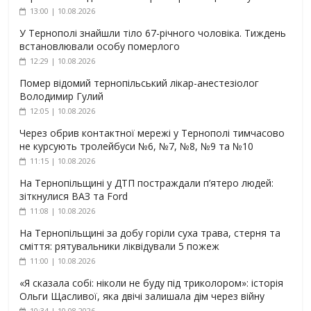
13:00 | 10.08.2026
У Тернополі знайшли тіло 67-річного чоловіка. Тиждень
встановлювали особу померлого
12:29 | 10.08.2026
Помер відомий тернопільський лікар-анестезіолог
Володимир Гулий
12:05 | 10.08.2026
Через обрив контактної мережі у Тернополі тимчасово
не курсують тролейбуси №6, №7, №8, №9 та №10
11:15 | 10.08.2026
На Тернопільщині у ДТП постраждали п’ятеро людей:
зіткнулися ВАЗ та Ford
11:08 | 10.08.2026
На Тернопільщині за добу горіли суха трава, стерня та
сміття: рятувальники ліквідували 5 пожеж
11:00 | 10.08.2026
«Я сказала собі: ніколи не буду під триколором»: історія
Ольги Щасливої, яка двічі залишала дім через війну
10:34 | 10.08.2026