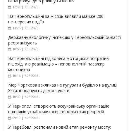
їй загрожує до 8 років ув’язнення
12:00 | 7.08.2026
На Тернопільщині за місяць виявили майже 200
нетверезих водіїв
11:25 | 7.08.2026
Державну екологічну інспекцію у Тернопільській області
реорганізують
10:55 | 7.08.2026
На Тернопільщині під колеса мотоцикла потрапив
пішохід, а в реанімацію – неповнолітній пасажир
мотоцикла
10:16 | 7.08.2026
Мер Чорткова закликав не купувати будівлю на вулиці
Хічія: її планують демонтувати
10:00 | 7.08.2026
У Тернополі створюють всеукраїнську організацію
нащадків українських жертв польських репресій
09:10 | 7.08.2026
У Теребовлі розпочали новий етап ремонту мосту: