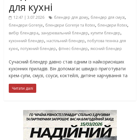
для кухні
,
,
12:47 | 3.07.2026
блендер для дому
блендер для смузі
,
,
,
блендери Gorenje
блендери Gorenje та Rotex
блендери Rotex
,
,
,
вибір блендера
занурювальний блендер
купити блендер
,
,
кухонний блендер
настільний блендер
побутова техніка для
,
,
,
кухні
потужний блендер
фітнес-блендер
якісний блендер
Сучасний блендер давно став одним із найкорисніших
кухонних приладів. Він допомагає швидко приготувати
крем-супи, смузі, соуси, коктейлі, дитяче харчування та
Читати далі