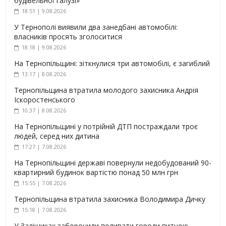
будівельної галузі»
18:51 | 9.08.2026
У Тернополі виявили два занедбані автомобілі:
власників просять зголоситися
18:18 | 9.08.2026
На Тернопільщині: зіткнулися три автомобілі, є загиблий
13:17 | 8.08.2026
Тернопільщина втратила молодого захисника Андрія
Іскоростенського
10:37 | 8.08.2026
На Тернопільщині у потрійній ДТП постраждали троє
людей, серед них дитина
17:27 | 7.08.2026
На Тернопільщині державі повернули недобудований 90-
квартирний будинок вартістю понад 50 млн грн
15:55 | 7.08.2026
Тернопільщина втратила захисника Володимира Дичку
15:18 | 7.08.2026
У Заліщиках заборонили поливати городи питною