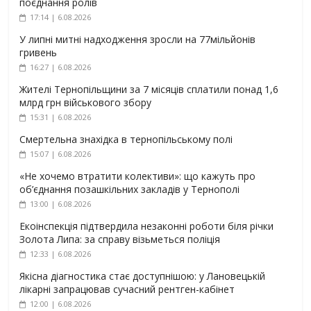
поєднання ролів
17:14 | 6.08.2026
У липні митні надходження зросли на 77мільйонів
гривень
16:27 | 6.08.2026
Жителі Тернопільщини за 7 місяців сплатили понад 1,6
млрд грн військового збору
15:31 | 6.08.2026
Смертельна знахідка в тернопільському полі
15:07 | 6.08.2026
«Не хочемо втратити колективи»: що кажуть про
об’єднання позашкільних закладів у Тернополі
13:00 | 6.08.2026
Екоінспекція підтвердила незаконні роботи біля річки
Золота Липа: за справу візьметься поліція
12:33 | 6.08.2026
Якісна діагностика стає доступнішою: у Лановецькій
лікарні запрацював сучасний рентген-кабінет
12:00 | 6.08.2026