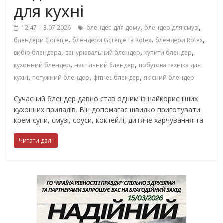
для кухні
,
,
12:47 | 3.07.2026
блендер для дому
блендер для смузі
,
,
,
блендери Gorenje
блендери Gorenje та Rotex
блендери Rotex
,
,
,
вибір блендера
занурювальний блендер
купити блендер
,
,
кухонний блендер
настільний блендер
побутова техніка для
,
,
,
кухні
потужний блендер
фітнес-блендер
якісний блендер
Сучасний блендер давно став одним із найкорисніших
кухонних приладів. Він допомагає швидко приготувати
крем-супи, смузі, соуси, коктейлі, дитяче харчування та
Читати далі