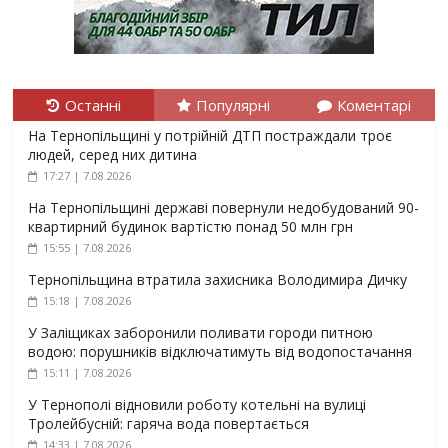
Останні
Популярні
Коментарі
На Тернопільщині у потрійній ДТП постраждали троє
людей, серед них дитина
17:27 | 7.08.2026
На Тернопільщині державі повернули недобудований 90-
квартирний будинок вартістю понад 50 млн грн
15:55 | 7.08.2026
Тернопільщина втратила захисника Володимира Дичку
15:18 | 7.08.2026
У Заліщиках заборонили поливати городи питною
водою: порушників відключатимуть від водопостачання
15:11 | 7.08.2026
У Тернополі відновили роботу котельні на вулиці
Тролейбусній: гаряча вода повертається
14:33 | 7.08.2026