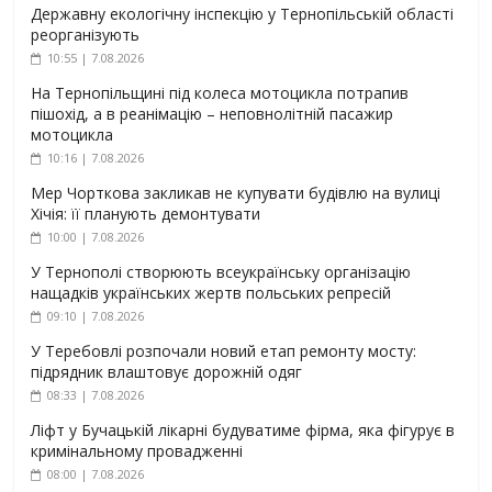
Державну екологічну інспекцію у Тернопільській області
реорганізують
10:55 | 7.08.2026
На Тернопільщині під колеса мотоцикла потрапив
пішохід, а в реанімацію – неповнолітній пасажир
мотоцикла
10:16 | 7.08.2026
Мер Чорткова закликав не купувати будівлю на вулиці
Хічія: її планують демонтувати
10:00 | 7.08.2026
У Тернополі створюють всеукраїнську організацію
нащадків українських жертв польських репресій
09:10 | 7.08.2026
У Теребовлі розпочали новий етап ремонту мосту:
підрядник влаштовує дорожній одяг
08:33 | 7.08.2026
Ліфт у Бучацькій лікарні будуватиме фірма, яка фігурує в
кримінальному провадженні
08:00 | 7.08.2026