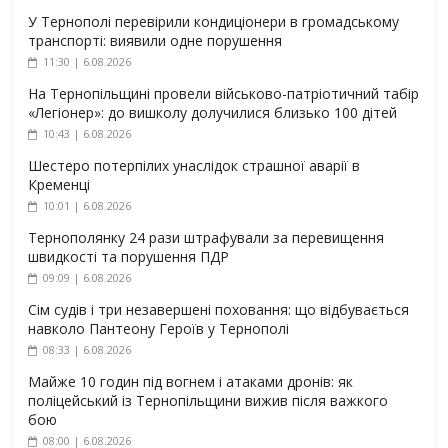
У Тернополі перевірили кондиціонери в громадському
транспорті: виявили одне порушення
11:30 | 6.08.2026
На Тернопільщині провели військово-патріотичний табір
«Легіонер»: до вишколу долучилися близько 100 дітей
10:43 | 6.08.2026
Шестеро потерпілих унаслідок страшної аварії в
Кременці
10:01 | 6.08.2026
Тернополянку 24 рази штрафували за перевищення
швидкості та порушення ПДР
09:09 | 6.08.2026
Сім судів і три незавершені поховання: що відбувається
навколо Пантеону Героїв у Тернополі
08:33 | 6.08.2026
Майже 10 годин під вогнем і атаками дронів: як
поліцейський із Тернопільщини вижив після важкого
бою
08:00 | 6.08.2026