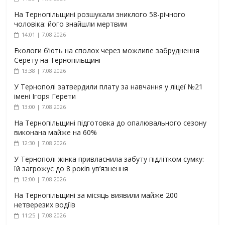
На Тернопільщині розшукали зниклого 58-річного
чоловіка: його знайшли мертвим
14:01 | 7.08.2026
Екологи б’ють на сполох через можливе забруднення
Серету на Тернопільщині
13:38 | 7.08.2026
У Тернополі затвердили плату за навчання у ліцеї №21
імені Ігоря Герети
13:00 | 7.08.2026
На Тернопільщині підготовка до опалювального сезону
виконана майже на 60%
12:30 | 7.08.2026
У Тернополі жінка привласнила забуту підлітком сумку:
їй загрожує до 8 років ув’язнення
12:00 | 7.08.2026
На Тернопільщині за місяць виявили майже 200
нетверезих водіїв
11:25 | 7.08.2026