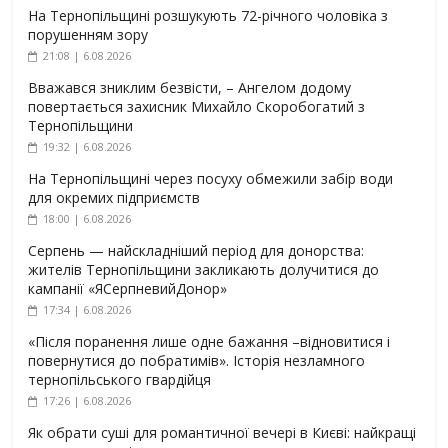
На Тернопільщині розшукують 72-річного чоловіка з
порушенням зору
21:08 | 6.08.2026
Вважався зниклим безвісти, – Ангелом додому
повертається захисник Михайло Скоробогатий з
Тернопільщини
19:32 | 6.08.2026
На Тернопільщині через посуху обмежили забір води
для окремих підприємств
18:00 | 6.08.2026
Серпень — найскладніший період для донорства:
жителів Тернопільщини закликають долучитися до
кампанії «ЯСерпневийДонор»
17:34 | 6.08.2026
«Після поранення лише одне бажання –відновитися і
повернутися до побратимів». Історія незламного
тернопільського гвардійця
17:26 | 6.08.2026
Як обрати суші для романтичної вечері в Києві: найкращі