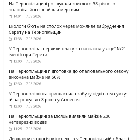
На Тернопільщині розшукали зниклого 58-річного
чоловіка: його знайшли мертвим
14:01 | 7.08.2026
Екологи б’ють на сполох через можливе забруднення
Серету на Тернопільщині
13:38 | 7.08.2026
У Тернополі затвердили плату за навчання у ліцеї №21
імені Ігоря Герети
13:00 | 7.08.2026
На Тернопільщині підготовка до опалювального сезону
виконана майже на 60%
12:30 | 7.08.2026
У Тернополі жінка привласнила забуту підлітком сумку:
їй загрожує до 8 років ув’язнення
12:00 | 7.08.2026
На Тернопільщині за місяць виявили майже 200
нетверезих водіїв
11:25 | 7.08.2026
Державну екологічну інспекцію у Тернопільській області