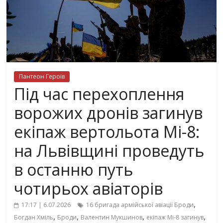
Пантеон Героїв
Під час перехоплення
ворожих дронів загинув
екіпаж вертольота Мі-8:
на Львівщині проведуть
в останню путь
чотирьох авіаторів
,
17:17 | 6.07.2026
16 бригада армійської авіації Броди
,
,
,
,
Богдан Хміль
Броди
Валентин Мукшинов
екіпаж Мі-8 загинув