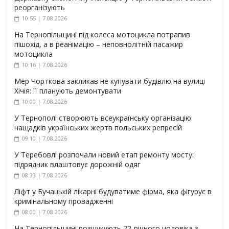
реорганізують
10:55 | 7.08.2026
На Тернопільщині під колеса мотоцикла потрапив
пішохід, а в реанімацію – неповнолітній пасажир
мотоцикла
10:16 | 7.08.2026
Мер Чорткова закликав не купувати будівлю на вулиці
Хічія: її планують демонтувати
10:00 | 7.08.2026
У Тернополі створюють всеукраїнську організацію
нащадків українських жертв польських репресій
09:10 | 7.08.2026
У Теребовлі розпочали новий етап ремонту мосту:
підрядник влаштовує дорожній одяг
08:33 | 7.08.2026
Ліфт у Бучацькій лікарні будуватиме фірма, яка фігурує в
кримінальному провадженні
08:00 | 7.08.2026
На Тернопільщині розшукують 72-річного чоловіка з