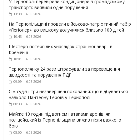
У Тернополі перевірили кондиціонери в громадському
транспорті: виявили одне порушення
11:30 | 6.08.2026
На Тернопільщині провели військово-патріотичний табір
«Легіонер»: до вишколу долучилися близько 100 дітей
10:43 | 6.08.2026
Шестеро потерпілих унаслідок страшної аварії в
Кременці
10:01 | 6.08.2026
Тернополянку 24 рази штрафували за перевищення
швидкості та порушення ПДР
09:09 | 6.08.2026
Сім судів і три незавершені поховання: що відбувається
навколо Пантеону Героїв у Тернополі
08:33 | 6.08.2026
Майже 10 годин під вогнем і атаками дронів: як
поліцейський із Тернопільщини вижив після важкого
бою
08:00 | 6.08.2026