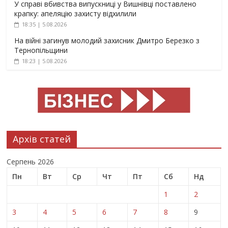
У справі вбивства випускниці у Вишнівці поставлено
крапку: апеляцію захисту відхилили
18:35 | 5.08.2026
На війні загинув молодий захисник Дмитро Березко з
Тернопільщини
18:23 | 5.08.2026
Архів статей
Серпень 2026
Пн
Вт
Ср
Чт
Пт
Сб
Нд
1
2
3
4
5
6
7
8
9