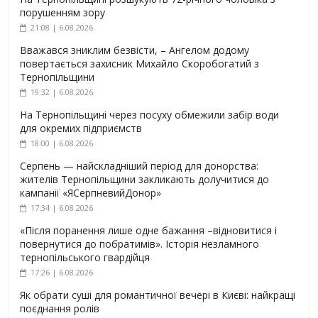
порушенням зору
21:08 | 6.08.2026
Вважався зниклим безвісти, – Ангелом додому
повертається захисник Михайло Скоробогатий з
Тернопільщини
19:32 | 6.08.2026
На Тернопільщині через посуху обмежили забір води
для окремих підприємств
18:00 | 6.08.2026
Серпень — найскладніший період для донорства:
жителів Тернопільщини закликають долучитися до
кампанії «ЯСерпневийДонор»
17:34 | 6.08.2026
«Після поранення лише одне бажання –відновитися і
повернутися до побратимів». Історія незламного
тернопільського гвардійця
17:26 | 6.08.2026
Як обрати суші для романтичної вечері в Києві: найкращі
поєднання ролів