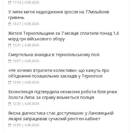
17:14 | 6.08.2026
У липні митні надходження зросли на 77мільйонів
гривень
16:27 | 6.08.2026
Жителі Тернопільщини за 7 місяців сплатили понад 1,6
млрд грн військового збору
15:31 | 6.08.2026
Смертельна знахідка в тернопільському полі
15:07 | 6.08.2026
«Не хочемо втратити колективи»: що кажуть про
об’єднання позашкільних закладів у Тернополі
13:00 | 6.08.2026
Екоінспекція підтвердила незаконні роботи біля річки
Золота Липа: за справу візьметься поліція
12:33 | 6.08.2026
Якісна діагностика стає доступнішою: у Лановецькій
лікарні запрацював сучасний рентген-кабінет
12:00 | 6.08.2026